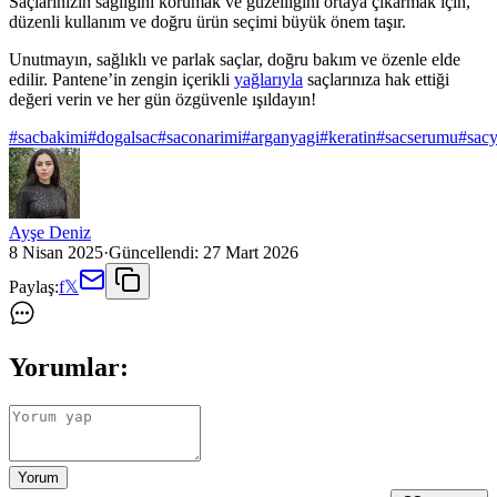
Saçlarınızın sağlığını korumak ve güzelliğini ortaya çıkarmak için,
düzenli kullanım ve doğru ürün seçimi büyük önem taşır.
Unutmayın, sağlıklı ve parlak saçlar, doğru bakım ve özenle elde
edilir. Pantene’in zengin içerikli
yağlarıyla
saçlarınıza hak ettiği
değeri verin ve her gün özgüvenle ışıldayın!
#
sacbakimi
#
dogalsac
#
saconarimi
#
arganyagi
#
keratin
#
sacserumu
#
sacy
Ayşe Deniz
8 Nisan 2025
·
Güncellendi:
27 Mart 2026
Paylaş:
f
𝕏
Yorumlar:
Yorum