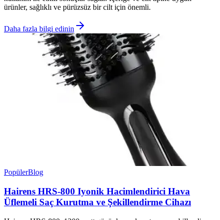
ürünler, sağlıklı ve pürüzsüz bir cilt için önemli.
Daha fazla bilgi edinin
Popüler
Blog
Hairens HRS-800 Iyonik Hacimlendirici Hava
Üflemeli Saç Kurutma ve Şekillendirme Cihazı