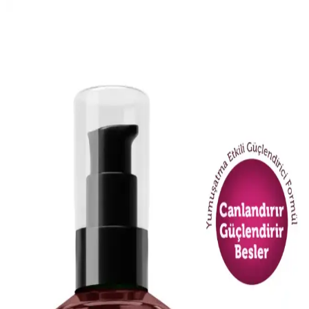
AVIDERM Lavanta Yağ Spreyi: Doğal ve Etkili Saç
Bakım Çözümü
AVIDERM lavanta yağı spreyi, doğal içeriklerle saçlara hafiflik,
parlaklık ve hoş koku kazandırır. Suya dayanıklı formülüyle tüm saç
tipleriyle uyum sağlar, saç derisini rahatlatır ve günlük bakımda
pratik kullanım sunar.
Color Naturel 5.5 Koyu Akaju Saç Boyası Türkiye
Üretimi Kalıcı ve Doğal Tonlar
Color Naturel 5.5 Koyu Akaju, Türkiye üretimi, kalıcı ve yüksek
kapama özelliğiyle öne çıkan krem formunda saç boyasıdır. Doğal
içerikleriyle saçlara parlaklık ve sağlık kazandırır.
Dermokil Kil, Argan ve Bitkisel Keratan İçeren Saç
Maskesi: Doğal ve Güçlendirici Bakım Çözümü
Doğal içeriklerle formüle edilen Dermokil Kil, Argan ve Bitkisel
Keratan saç maskesi, tüm saç tiplerine uygun olup, saçlara güç,
parlaklık ve yumuşaklık sağlar, düzenli kullanımda saç sağlığını
destekler.