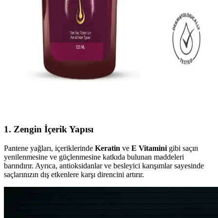
Seçenekleri ve Bakım İpuçları
2023 yılında piyasaya çıkan renk koruyucu şampuanlar, saç rengini
uzun süre muhafaza ederken saç sağlığını destekler. Doğru ürün
seçimi ve düzenli bakım ile parlak ve sağlıklı saçlar.
Laventin Keratinli Bakım Spreyi ile Yıpranmış
Saçlarınızı Güçlendirin ve Canlandırın
Laventin aşırı yıpranmış saçlar için keratinli bakım spreyi, saçlara
parlaklık kazandırır, dökülmeyi azaltır ve güçlendirir. Günlük
kullanımda saçlarınız daha sağlıklı ve canlı görünür.
1. Zengin İçerik Yapısı
Pantene yağları, içeriklerinde
Keratin
ve
E Vitamini
gibi saçın
yenilenmesine ve güçlenmesine katkıda bulunan maddeleri
barındırır. Ayrıca, antioksidanlar ve besleyici karışımlar sayesinde
saçlarınızın dış etkenlere karşı direncini artırır.