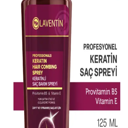
L'Oréal Professionnel Absolut Repair Maske
Yıpranmış Saçlar İçin Yoğun Onarım Sağlar
Yıpranmış ve kimyasal işlemler görmüş saçlar için tasarlanan
L'Oréal Professionnel Absolut Repair maskesi, saçları derinlemesine
onarır, parlaklık kazandırır ve kolay taranmasını sağlar.
Arifoğlu Hint Yağı 50ml Doğal Cilt ve Saç
Bakımında Kullanılan Bitkisel Yağ
Arifoğlu Hint Yağı, %100 doğal, soğuk sıkım bitkisel içerik ile cilt
ve saç bakımında onarıcı ve nemlendirici etkiler sağlar, hijyenik
damlalıkla kullanım kolaylığı sunar.
Akınca Küllü Gri Saç Rengi: Modern ve Şık Bir
Görünüm İçin Bilmeniz Gerekenler
Akınca küllü gri saç rengi, doğal ve soğuk tonlarıyla modern bir
görünüm sağlar. Bakım ve uygulama ipuçlarıyla saçlarınızda şıklık
ve sağlık yakalayın.
2023 Yılında Boyalı Saçlar İçin En İyi Şampuan