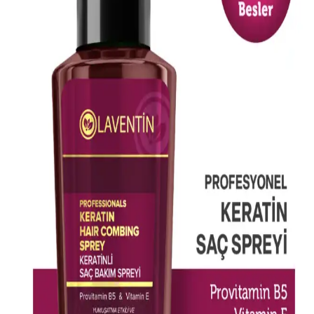
Doğal içeriklerle formüle edilen Dermokil Kil, Argan ve Bitkisel
Keratan saç maskesi, tüm saç tiplerine uygun olup, saçlara güç,
parlaklık ve yumuşaklık sağlar, düzenli kullanımda saç sağlığını
destekler.
L'Oréal Professionnel Absolut Repair Maske
Yıpranmış Saçlar İçin Yoğun Onarım Sağlar
Yıpranmış ve kimyasal işlemler görmüş saçlar için tasarlanan
L'Oréal Professionnel Absolut Repair maskesi, saçları derinlemesine
onarır, parlaklık kazandırır ve kolay taranmasını sağlar.
Arifoğlu Hint Yağı 50ml Doğal Cilt ve Saç
Bakımında Kullanılan Bitkisel Yağ
Arifoğlu Hint Yağı, %100 doğal, soğuk sıkım bitkisel içerik ile cilt
ve saç bakımında onarıcı ve nemlendirici etkiler sağlar, hijyenik
damlalıkla kullanım kolaylığı sunar.
Akınca Küllü Gri Saç Rengi: Modern ve Şık Bir
Görünüm İçin Bilmeniz Gerekenler
Akınca küllü gri saç rengi, doğal ve soğuk tonlarıyla modern bir