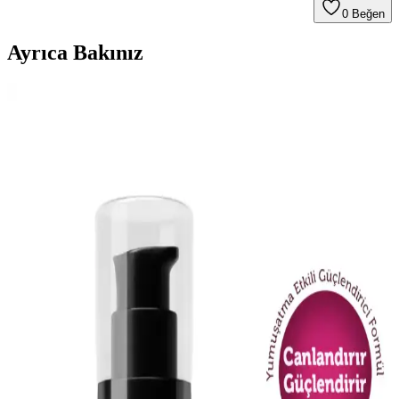
0
Beğen
Ayrıca Bakınız
AVIDERM Lavanta Yağ Spreyi: Doğal ve Etkili Saç
Bakım Çözümü
AVIDERM lavanta yağı spreyi, doğal içeriklerle saçlara hafiflik,
parlaklık ve hoş koku kazandırır. Suya dayanıklı formülüyle tüm saç
tipleriyle uyum sağlar, saç derisini rahatlatır ve günlük bakımda
pratik kullanım sunar.
Color Naturel 5.5 Koyu Akaju Saç Boyası Türkiye
Üretimi Kalıcı ve Doğal Tonlar
Color Naturel 5.5 Koyu Akaju, Türkiye üretimi, kalıcı ve yüksek
kapama özelliğiyle öne çıkan krem formunda saç boyasıdır. Doğal
içerikleriyle saçlara parlaklık ve sağlık kazandırır.
Dermokil Kil, Argan ve Bitkisel Keratan İçeren Saç
Maskesi: Doğal ve Güçlendirici Bakım Çözümü