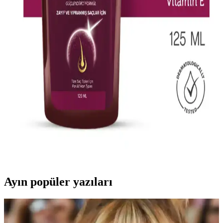
görünüm sağlar. Bakım ve uygulama ipuçlarıyla saçlarınızda şıklık
ve sağlık yakalayın.
2023 Yılında Boyalı Saçlar İçin En İyi Şampuan
Seçenekleri ve Bakım İpuçları
2023 yılında piyasaya çıkan renk koruyucu şampuanlar, saç rengini
uzun süre muhafaza ederken saç sağlığını destekler. Doğru ürün
seçimi ve düzenli bakım ile parlak ve sağlıklı saçlar.
Laventin Keratinli Bakım Spreyi ile Yıpranmış
Saçlarınızı Güçlendirin ve Canlandırın
Laventin aşırı yıpranmış saçlar için keratinli bakım spreyi, saçlara
parlaklık kazandırır, dökülmeyi azaltır ve güçlendirir. Günlük
kullanımda saçlarınız daha sağlıklı ve canlı görünür.
Ayın popüler yazıları