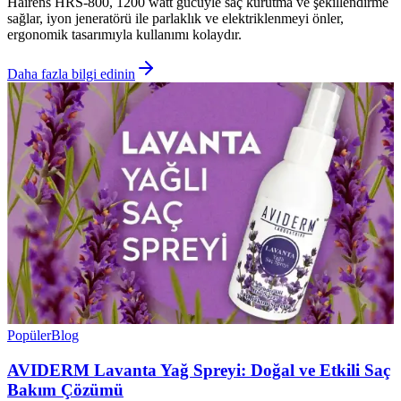
Hairens HRS-800, 1200 watt gücüyle saç kurutma ve şekillendirme
sağlar, iyon jeneratörü ile parlaklık ve elektriklenmeyi önler,
ergonomik tasarımıyla kullanımı kolaydır.
Daha fazla bilgi edinin
Popüler
Blog
AVIDERM Lavanta Yağ Spreyi: Doğal ve Etkili Saç
Bakım Çözümü