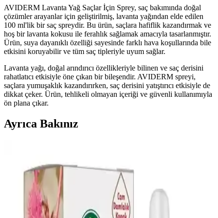
AVIDERM Lavanta Yağ Saçlar İçin Sprey, saç bakımında doğal
çözümler arayanlar için geliştirilmiş, lavanta yağından elde edilen
100 ml'lik bir saç spreydir. Bu ürün, saçlara hafiflik kazandırmak ve
hoş bir lavanta kokusu ile ferahlık sağlamak amacıyla tasarlanmıştır.
Ürün, suya dayanıklı özelliği sayesinde farklı hava koşullarında bile
etkisini koruyabilir ve tüm saç tipleriyle uyum sağlar.
Lavanta yağı, doğal arındırıcı özellikleriyle bilinen ve saç derisini
rahatlatıcı etkisiyle öne çıkan bir bileşendir. AVIDERM spreyi,
saçlara yumuşaklık kazandırırken, saç derisini yatıştırıcı etkisiyle de
dikkat çeker. Ürün, tehlikeli olmayan içeriği ve güvenli kullanımıyla
ön plana çıkar.
Ayrıca Bakınız
2024 Yılında Öne Çıkacak Saç Modelleri ve Güzellik
Trendleri
2024 yılında doğal ve bakım kolaylığı sağlayan saç stilleri ön planda
olacak. Trendler henüz net olmasa da, kişisel stil ve moda
gelişmeleri doğrultusunda seçimler yapılabilir.