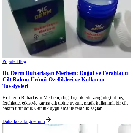
Popüler
Blog
Hc Derm Buharlaşan Merhem: Doğal ve Ferahlatıcı
Cilt Bakım Ürünü Özellikleri ve Kullanım
Tavsiyeleri
Hc Derm Buharlaşan Merhem, doğal içeriklerle zenginleştirilmiş,
ferahlatıcı etkisiyle karma cilt tipine uygun, pratik kullanımlı bir cilt
bakım ürünüdür. Günlük uygulama ile ferahlık sağlar.
Daha fazla bilgi edinin