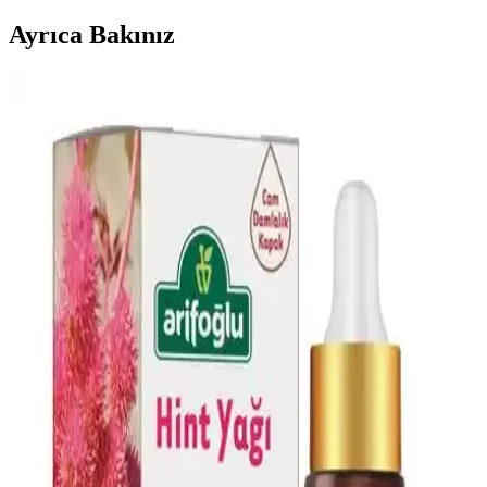
Ayrıca Bakınız
2024 Yılında Öne Çıkacak Saç Modelleri ve Güzellik
Trendleri
2024 yılında doğal ve bakım kolaylığı sağlayan saç stilleri ön planda
olacak. Trendler henüz net olmasa da, kişisel stil ve moda
gelişmeleri doğrultusunda seçimler yapılabilir.
Dr.C.Tuna Çay Ağacı Yağlı Sos Serumu: Çok Yönlü
Doğal Cilt ve Saç Bakım Ürünü
Doğal içerikli Dr.C.Tuna Çay Ağacı Yağlı Sos Serumu, cilt ve saç
derisi sorunlarına karşı çok yönlü kullanım sağlar, ferahlatıcı etkisi
ve hızlı sonuçlarıyla öne çıkar.
AVIDERM Lavanta Yağ Spreyi: Doğal ve Etkili Saç
Bakım Çözümü
AVIDERM lavanta yağı spreyi, doğal içeriklerle saçlara hafiflik,
parlaklık ve hoş koku kazandırır. Suya dayanıklı formülüyle tüm saç