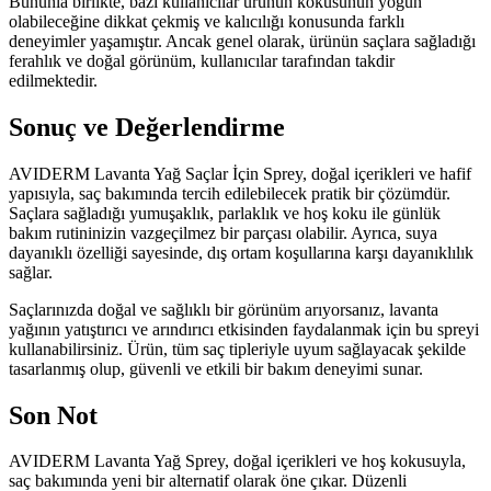
Bununla birlikte, bazı kullanıcılar ürünün kokusunun yoğun
olabileceğine dikkat çekmiş ve kalıcılığı konusunda farklı
deneyimler yaşamıştır. Ancak genel olarak, ürünün saçlara sağladığı
ferahlık ve doğal görünüm, kullanıcılar tarafından takdir
edilmektedir.
Sonuç ve Değerlendirme
AVIDERM Lavanta Yağ Saçlar İçin Sprey, doğal içerikleri ve hafif
yapısıyla, saç bakımında tercih edilebilecek pratik bir çözümdür.
Saçlara sağladığı yumuşaklık, parlaklık ve hoş koku ile günlük
bakım rutininizin vazgeçilmez bir parçası olabilir. Ayrıca, suya
dayanıklı özelliği sayesinde, dış ortam koşullarına karşı dayanıklılık
sağlar.
Saçlarınızda doğal ve sağlıklı bir görünüm arıyorsanız, lavanta
yağının yatıştırıcı ve arındırıcı etkisinden faydalanmak için bu spreyi
kullanabilirsiniz. Ürün, tüm saç tipleriyle uyum sağlayacak şekilde
tasarlanmış olup, güvenli ve etkili bir bakım deneyimi sunar.
Son Not
AVIDERM Lavanta Yağ Sprey, doğal içerikleri ve hoş kokusuyla,
saç bakımında yeni bir alternatif olarak öne çıkar. Düzenli