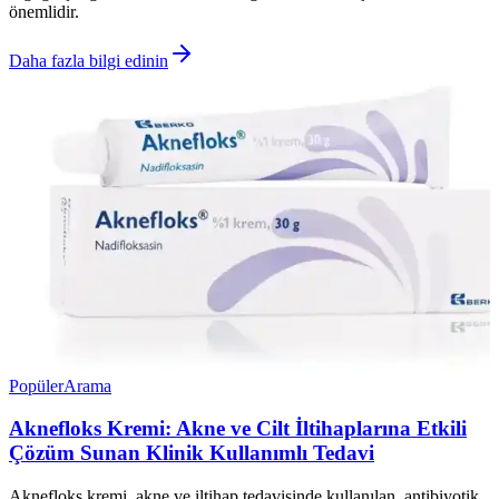
önemlidir.
Daha fazla bilgi edinin
Popüler
Arama
Aknefloks Kremi: Akne ve Cilt İltihaplarına Etkili
Çözüm Sunan Klinik Kullanımlı Tedavi
Aknefloks kremi, akne ve iltihap tedavisinde kullanılan, antibiyotik