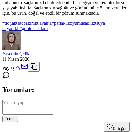
kullanımla, saçlarınızda fark edilebilir bir değişim ve ferahlık hissi
yaşayabilirsiniz. Saçlarınızın sağlığı ve görünümüne önem verenler
için, bu ürün, doğal ve etkili bir çözüm sunmaktadır.
#
dogal
#
sacbakimi
#
lavanta
#
parlaklik
#
yumusaklik
#
suya-
dayanikli
#
gunluk-bakim
Yasemin Çelik
11 Nisan 2026
Paylaş:
f
𝕏
Yorumlar:
Yorum
0
Beğen