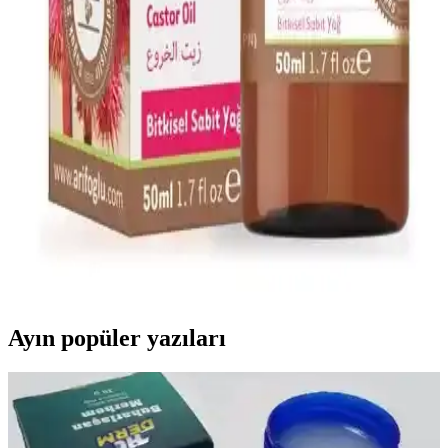
kişisel cazibenizi güçlendirebilirsiniz.
Alerji Dostu ve Doğal Makyaj Ürünleri: Güvenle
Kullanabileceğiniz En İyi Seçenekler
Alerji dostu ve doğal makyaj ürünleri, hassas ciltler için güvenli,
çevre dostu ve dermatolojik testlerden geçmiş seçenekler sunar.
Doğru ürün seçimiyle güzelliğinizi koruyabilirsiniz.
Arifoğlu Hint Yağı 50ml Doğal Cilt ve Saç
Bakımında Kullanılan Bitkisel Yağ
Arifoğlu Hint Yağı, %100 doğal, soğuk sıkım bitkisel içerik ile cilt
ve saç bakımında onarıcı ve nemlendirici etkiler sağlar, hijyenik
damlalıkla kullanım kolaylığı sunar.
Ayın popüler yazıları