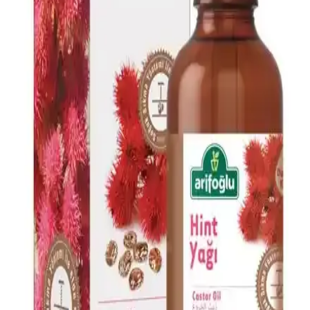
tipleriyle uyum sağlar, saç derisini rahatlatır ve günlük bakımda
pratik kullanım sunar.
Doğalca Kojik Asit Sabunu: Leke Karşıtı ve Cilt
Tonunu Eşitleyen Doğal Temizlik Ürünü
Doğalca Kojik Asit Sabunu, doğal içerikleriyle leke karşıtı ve cilt
tonunu eşitleyen etkili bir temizlik sağlar, güvenli ve dermatolojik
testlerle onaylanmıştır.
Dermokil Kil, Argan ve Bitkisel Keratan İçeren Saç
Maskesi: Doğal ve Güçlendirici Bakım Çözümü
Doğal içeriklerle formüle edilen Dermokil Kil, Argan ve Bitkisel
Keratan saç maskesi, tüm saç tiplerine uygun olup, saçlara güç,
parlaklık ve yumuşaklık sağlar, düzenli kullanımda saç sağlığını
destekler.
Afrodizyak Etkili Parfümler: Cazibenizi Artıran
Doğal ve Çekici Kokular
Afrodizyak etkili parfümler, cinsel arzuyu ve çekiciliği artırmak için
doğal bileşenler ve özel notalar içerir. Doğru seçim ve kullanım ile