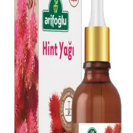
Dr.C.Tuna Çay Ağacı Yağlı Sos Serumu: Çok Yönlü
Doğal Cilt ve Saç Bakım Ürünü
Doğal içerikli Dr.C.Tuna Çay Ağacı Yağlı Sos Serumu, cilt ve saç
derisi sorunlarına karşı çok yönlü kullanım sağlar, ferahlatıcı etkisi
ve hızlı sonuçlarıyla öne çıkar.
AVIDERM Lavanta Yağ Spreyi: Doğal ve Etkili Saç
Bakım Çözümü
AVIDERM lavanta yağı spreyi, doğal içeriklerle saçlara hafiflik,
parlaklık ve hoş koku kazandırır. Suya dayanıklı formülüyle tüm saç
tipleriyle uyum sağlar, saç derisini rahatlatır ve günlük bakımda
pratik kullanım sunar.
Doğalca Kojik Asit Sabunu: Leke Karşıtı ve Cilt
Tonunu Eşitleyen Doğal Temizlik Ürünü
Doğalca Kojik Asit Sabunu, doğal içerikleriyle leke karşıtı ve cilt
tonunu eşitleyen etkili bir temizlik sağlar, güvenli ve dermatolojik
testlerle onaylanmıştır.
Dermokil Kil, Argan ve Bitkisel Keratan İçeren Saç