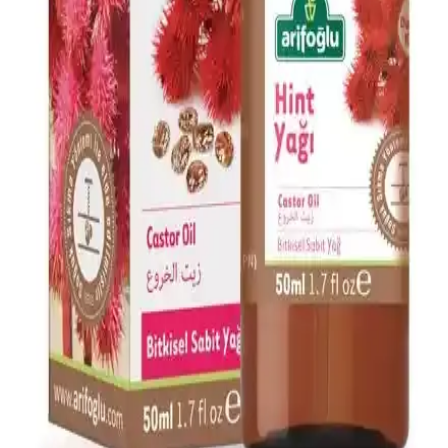
Maskesi: Doğal ve Güçlendirici Bakım Çözümü
Doğal içeriklerle formüle edilen Dermokil Kil, Argan ve Bitkisel
Keratan saç maskesi, tüm saç tiplerine uygun olup, saçlara güç,
parlaklık ve yumuşaklık sağlar, düzenli kullanımda saç sağlığını
destekler.
Afrodizyak Etkili Parfümler: Cazibenizi Artıran
Doğal ve Çekici Kokular
Afrodizyak etkili parfümler, cinsel arzuyu ve çekiciliği artırmak için
doğal bileşenler ve özel notalar içerir. Doğru seçim ve kullanım ile
kişisel cazibenizi güçlendirebilirsiniz.
Alerji Dostu ve Doğal Makyaj Ürünleri: Güvenle
Kullanabileceğiniz En İyi Seçenekler
Alerji dostu ve doğal makyaj ürünleri, hassas ciltler için güvenli,
çevre dostu ve dermatolojik testlerden geçmiş seçenekler sunar.
Doğru ürün seçimiyle güzelliğinizi koruyabilirsiniz.
Arifoğlu Hint Yağı 50ml Doğal Cilt ve Saç
Bakımında Kullanılan Bitkisel Yağ