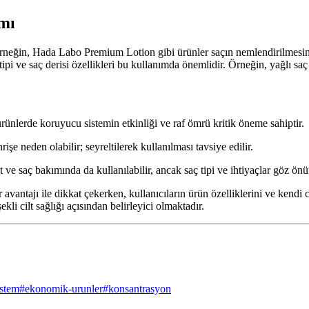
mı
Örneğin, Hada Labo Premium Lotion gibi ürünler saçın nemlendirilmesin
tipi ve saç derisi özellikleri bu kullanımda önemlidir. Örneğin, yağlı sa
nlerde koruyucu sistemin etkinliği ve raf ömrü kritik öneme sahiptir.
şe neden olabilir; seyreltilerek kullanılması tavsiye edilir.
 ve saç bakımında da kullanılabilir, ancak saç tipi ve ihtiyaçlar göz ön
vantajı ile dikkat çekerken, kullanıcıların ürün özelliklerini ve kendi 
i cilt sağlığı açısından belirleyici olmaktadır.
istem
#
ekonomik-urunler
#
konsantrasyon