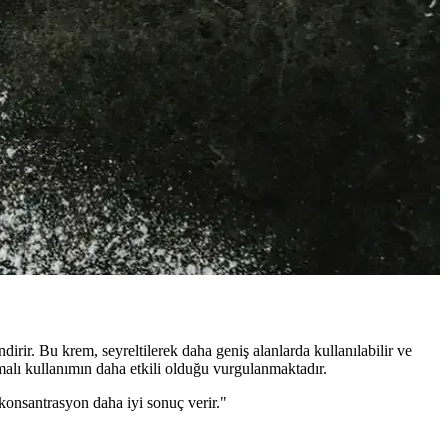
m ve doğru tekniklerle göz çevresinin sağlığını korur.
i ve düzenli kullanım önemlidir.
sağlıklı, parlak cilt elde edilir.
ir. Bu krem, seyreltilerek daha geniş alanlarda kullanılabilir ve
lı kullanımın daha etkili olduğu vurgulanmaktadır.
 konsantrasyon daha iyi sonuç verir."