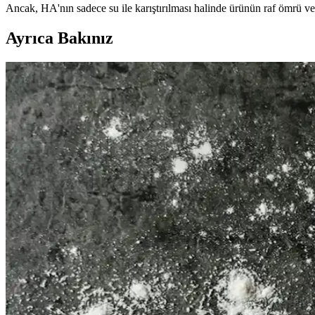
Ancak, HA'nın sadece su ile karıştırılması halinde ürünün raf ömrü ve
Ayrıca Bakınız
Yenilikçi C Vitamini Serumu: Güncel Trendler ve Cil
Yenilikçi C vitamini serumu, stabil formülleri ve etkili içerikleriyle cilt 
Kuru ve Sert Saçlar İçin Nemlendirici Bakım Ürünler
Kuru ve sert saçlar için uygun nemlendirici ürünler, saçın nem dengesin
Hassas Ciltler İçin Yaşlanma Karşıtı Nemlendirici Seç
Hassas ciltler için yaşlanma karşıtı nemlendiricilerin özellikleri, içeri
CeraVe Göz Onarıcı Krem: Hassas Ciltler İçin Güvenil
CeraVe göz onarıcı krem, hassas ciltlere uygun içerikleriyle cilt bariyer
Göz Çevresi Bakımı ve Göz Altı Kremlerinin Etkili K