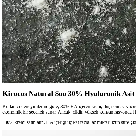
Göz çevresi, hassas cilt yapısı nedeniyle özen ister. Nemlendirici ve ya
Doğal Parlaklık İçin Cilt Yenileme Setleri ve Güncel
Cilt yenileme setleri, aktif bileşenler ve doğru kullanım ile doğal parl
C Vitamini ve Hyaluronik Asit İçeren Serumların Cilt
C vitamini ve hyaluronik asit içeren serumlar, cilt sağlığını destekler,
Etkili Doğal Cilt Nemlendirici Serumlar: Cilt Sağlığ
Doğal içeriklere sahip cilt serumları, cilt bariyerini güçlendirip nem s
Kirocos Natural Soo 30% Hyaluronik Asi
Kullanıcı deneyimlerine göre, 30% HA içeren krem, duş sonrası vücuda
ekonomik bir seçenek sunar. Ancak, cildin yüksek konsantrasyonda H
"30% kremi satın alın, HA içeriği üç kat fazla, az miktar uzun süre gid