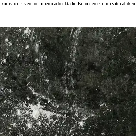
 koruyucu sisteminin önemi artmaktadır. Bu nedenle, ürün satın alırken
t Bakımında Kullanım İpuçları
sağlığını destekler, yaşlanma belirtilerini azaltır ve cilt tonunu eşitler.
i Rehberi
i sağlar, kırılmayı önler ve parlaklık kazandırır. Doğru ürün seçimi ve 
imi ve Kullanım İpuçları
kleri ve doğru kullanım ipuçlarıyla cilt sağlığını koruma rehberi.
ir ve Etkili Bakım
ini güçlendirir, nem sağlar ve çevresel faktörlere karşı korur. Dermatoloj
ullanım Yöntemleri