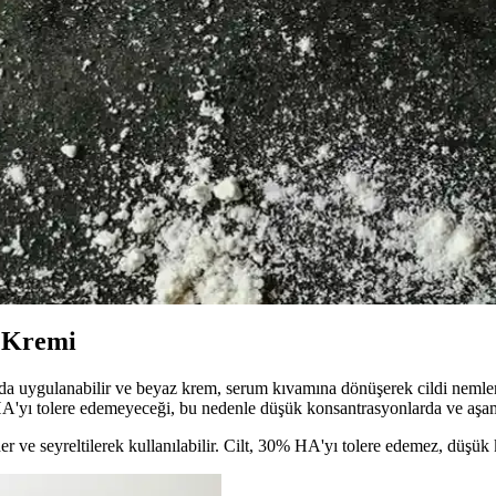
şlanma karşıtı içeriklerle desteklenen göz altı kremleri, düzenli kullanı
 Bakım Yöntemleri
aklık sağlar, yaşam tarzı ve güneş koruma ile desteklenir.
 Bakımındaki Etkileri ve Kullanım İpuçları
 yaşlanma belirtilerini azaltır ve nem seviyesini artırır. Doğru ürün seçim
ını Güçlendiren Doğal Çözümler
eviyesini koruyan etkili çözümler sunar. Düzenli kullanım ve doğru seçimle 
t Kremi
 uygulanabilir ve beyaz krem, serum kıvamına dönüşerek cildi nemlendir
A'yı tolere edemeyeceği, bu nedenle düşük konsantrasyonlarda ve aşama
er ve seyreltilerek kullanılabilir. Cilt, 30% HA'yı tolere edemez, düşük