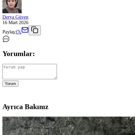
Derya Güven
16 Mart 2026
Paylaş:
f
𝕏
Yorumlar:
Yorum
Ayrıca Bakınız
Yenilikçi C Vitamini Serumu: Güncel Trendler ve Cil