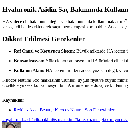
Hyaluronik Asidin Saç Bakımında Kullanı
HA sadece cilt bakımında değil, saç bakımında da kullanılmaktadır. 
ve saç jeli ile desteklenerek saçın nem dengesi korunabilir. Ancak saç 
Dikkat Edilmesi Gerekenler
Raf Ömrü ve Koruyucu Sistem:
Büyük miktarda HA içeren ürü
Konsantrasyon:
Yüksek konsantrasyonlu HA ürünleri ciltte tahri
Kullanım Alanı:
HA içeren ürünler sadece yüz için değil, vücut
Kirocos Natural Soo markasının ürünleri, uygun fiyat ve büyük miktar a
Özellikle yüksek konsantrasyonlu HA ürünlerinde dozaj ve kullanım şekl
Kaynaklar:
Reddit - AsianBeauty: Kirocos Natural Soo Deneyimleri
#
hyaluronik-asit
#
cilt-bakimi
#
sac-bakimi
#
kore-kozmetigi
#
koruyucu-s