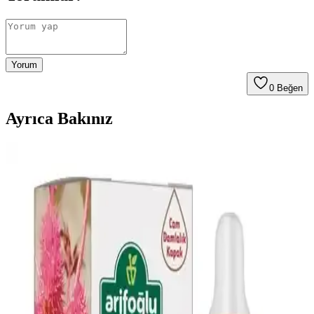
Yorum
0
Beğen
Ayrıca Bakınız
2024 Yılında Öne Çıkacak Saç Modelleri ve Güzellik
Trendleri
2024 yılında doğal ve bakım kolaylığı sağlayan saç stilleri ön planda
olacak. Trendler henüz net olmasa da, kişisel stil ve moda
gelişmeleri doğrultusunda seçimler yapılabilir.
Dr.C.Tuna Çay Ağacı Yağlı Sos Serumu: Çok Yönlü
Doğal Cilt ve Saç Bakım Ürünü
Doğal içerikli Dr.C.Tuna Çay Ağacı Yağlı Sos Serumu, cilt ve saç
derisi sorunlarına karşı çok yönlü kullanım sağlar, ferahlatıcı etkisi