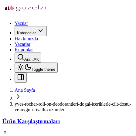
Yazılar
Kategoriler
Hakkımızda
Yazarlar
Kuponlar
Ara...
⌘
K
Toggle theme
Ana Sayfa
yves-rocher-roll-on-deodorantleri-dogal-iceriklerle-cilt-dostu-
ve-uygun-fiyatli-cozumler
Ürün Karşılaştırmaları