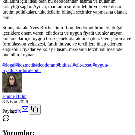
kullanım için ideal olan bu deodorantlar, taşıma ve kullanım
kolaylığı sağlar. Ayrıca, markanın sürdürülebilir ve çevre dostu
üretim politikaları, tüketicilerin bilinçli seçimler yapmasına olanak
tanır.
Sonuç olarak, Yves Rocher’in roll-on deodorant ürünleri, doğal
içeriklere önem veren, cilt dostu ve uygun fiyatlı ürünler arayan
kullanıcılar için uygun bir seçenek olarak öne çıkar. Geniş aroma ve
formülasyon yelpazesi, farklı ihtiyaç ve tercihlere hitap ederken,
erişilebilir fiyatlar ve kolay ulaşım, markanın tercih edilmesinde
önemli rol oynar.
#
dogal
#
kozmetik
#
deodorant
#
bitkisel
#
cilt-dostu
#
uygun-
fiyatli
#
surdurulebilir
Emine Bulut
8 Nisan 2026
Paylaş:
f
𝕏
Yorumlar: