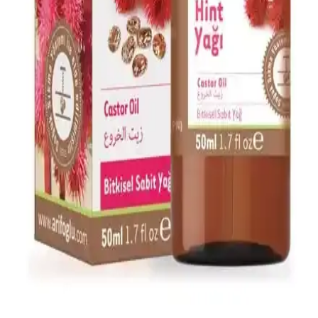
destekler.
Afrodizyak Etkili Parfümler: Cazibenizi Artıran
Doğal ve Çekici Kokular
Afrodizyak etkili parfümler, cinsel arzuyu ve çekiciliği artırmak için
doğal bileşenler ve özel notalar içerir. Doğru seçim ve kullanım ile
kişisel cazibenizi güçlendirebilirsiniz.
Alerji Dostu ve Doğal Makyaj Ürünleri: Güvenle
Kullanabileceğiniz En İyi Seçenekler
Alerji dostu ve doğal makyaj ürünleri, hassas ciltler için güvenli,
çevre dostu ve dermatolojik testlerden geçmiş seçenekler sunar.
Doğru ürün seçimiyle güzelliğinizi koruyabilirsiniz.
Arifoğlu Hint Yağı 50ml Doğal Cilt ve Saç
Bakımında Kullanılan Bitkisel Yağ
Arifoğlu Hint Yağı, %100 doğal, soğuk sıkım bitkisel içerik ile cilt
ve saç bakımında onarıcı ve nemlendirici etkiler sağlar, hijyenik
damlalıkla kullanım kolaylığı sunar.