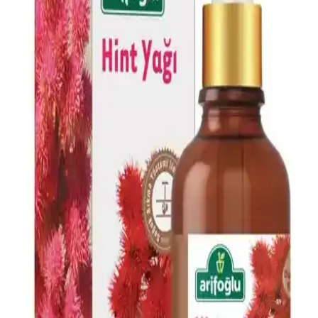
ve hızlı sonuçlarıyla öne çıkar.
AVIDERM Lavanta Yağ Spreyi: Doğal ve Etkili Saç
Bakım Çözümü
AVIDERM lavanta yağı spreyi, doğal içeriklerle saçlara hafiflik,
parlaklık ve hoş koku kazandırır. Suya dayanıklı formülüyle tüm saç
tipleriyle uyum sağlar, saç derisini rahatlatır ve günlük bakımda
pratik kullanım sunar.
Doğalca Kojik Asit Sabunu: Leke Karşıtı ve Cilt
Tonunu Eşitleyen Doğal Temizlik Ürünü
Doğalca Kojik Asit Sabunu, doğal içerikleriyle leke karşıtı ve cilt
tonunu eşitleyen etkili bir temizlik sağlar, güvenli ve dermatolojik
testlerle onaylanmıştır.
Dermokil Kil, Argan ve Bitkisel Keratan İçeren Saç
Maskesi: Doğal ve Güçlendirici Bakım Çözümü
Doğal içeriklerle formüle edilen Dermokil Kil, Argan ve Bitkisel
Keratan saç maskesi, tüm saç tiplerine uygun olup, saçlara güç,
parlaklık ve yumuşaklık sağlar, düzenli kullanımda saç sağlığını