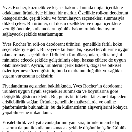
Yves Rocher, kozmetik ve kişisel bakım alanında doğal içeriklere
odaklanan ürünleriyle bilinen bir markır. Özellikle roll-on deodorant
kategorisinde, çeşitli koku ve formülasyon seçenekleri sunmasıyla
dikkat çeker. Bu ürünler, cilt dostu özellikleri ve doğal içeriklere
verdiği önemle, kullanıcıların günlük bakım rutinlerine uyum
sağlayacak şekilde tasarlanmıştır.
Yves Rocher’in roll-on deodorant ürünleri, genellikle farklı koku
seçenekleriyle gelir. Bu sayede kullanıcılar, kişisel tercihlerine uygun
olan aromayı seçebilirler. Ürünlerin formülasyonları, cilt tahrişini
minimize edecek şekilde geliştirilmiş olup, hassas ciltlere de uygun
olabilmektedir. Ayrıca, ürünlerin içerik listeleri, doğal ve bitkisel
özler içermeye özen gösterir, bu da markanın doğallık ve sağlıklı
yaşam vurgusunu pekiştirir.
Fiyatlandırma açısından bakıldığında, Yves Rocher’in deodorant
ürünleri uygun fiyatlı seçenekler sunmakta ve boyutlarına göre
değişiklik göstermektedir. Bu, geniş bir tüketici kitlesine hitap eden
erişilebilirlik sağlar. Ürünler genellikle mağazalarda ve online
platformlarda bulunabilir; bu da kullanıcıların alışverişlerini kolayca
yapabilmesine imkan tanır.
Erişilebilirlik ve fiyat avantajlarının yanı sıra, ürünlerin ambalaj
tasarımı da pratik kullanım sunacak şekilde düşünülmüştür. Günlük