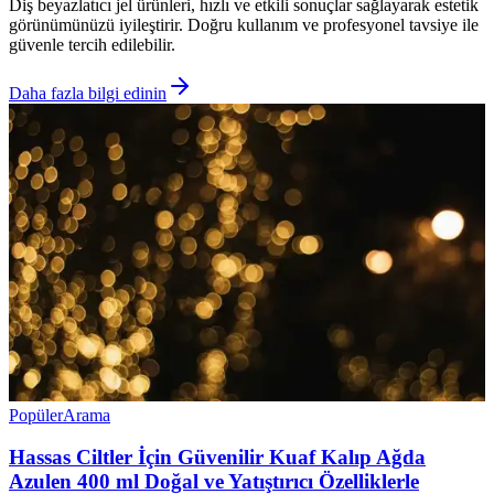
Diş beyazlatıcı jel ürünleri, hızlı ve etkili sonuçlar sağlayarak estetik
görünümünüzü iyileştirir. Doğru kullanım ve profesyonel tavsiye ile
güvenle tercih edilebilir.
Daha fazla bilgi edinin
Popüler
Arama
Hassas Ciltler İçin Güvenilir Kuaf Kalıp Ağda
Azulen 400 ml Doğal ve Yatıştırıcı Özelliklerle