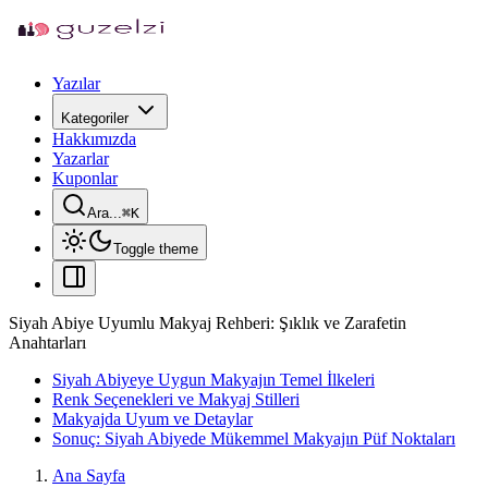
Yazılar
Kategoriler
Hakkımızda
Yazarlar
Kuponlar
Ara...
⌘
K
Toggle theme
Siyah Abiye Uyumlu Makyaj Rehberi: Şıklık ve Zarafetin
Anahtarları
Siyah Abiyeye Uygun Makyajın Temel İlkeleri
Renk Seçenekleri ve Makyaj Stilleri
Makyajda Uyum ve Detaylar
Sonuç: Siyah Abiyede Mükemmel Makyajın Püf Noktaları
Ana Sayfa