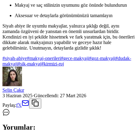
Makyaj ve saç stilinizin uyumunu göz önünde bulundurun
Aksesuar ve detaylarla görünümünüzü tamamlayın
Siyah abiye ile uyumlu makyajlar, yalnızca şıklığı değil, aynı
zamanda özgüveni de yansıtan en önemli unsurlardan biridir.
Kendinizi en iyi şekilde hissetmek ve fark yaratmak için, bu önerileri
dikkate alarak makyajınızı yapabilir ve geceye hazır hale
gelebilirsiniz. Unutmayın, detaylarda gizlidir şıklık!
#
siyah-abiye
#
makyaj-onerileri
#
gece-makyaji
#
goz-makyaji
#
dudak-
makyaji
#
sik-makyaj
#
kirmizi-ruj
Selin Çakır
3 Haziran 2025
·
Güncellendi:
27 Mart 2026
Paylaş:
f
𝕏
Yorumlar: