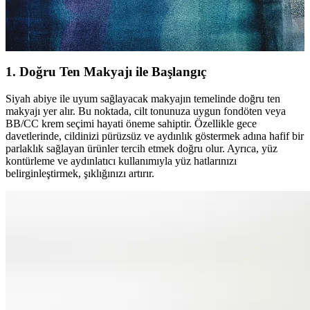
Siyah abiyelerle uyumlu makyaj önerileri, göz, dudak ve yanak
makyajı ipuçlarıyla şıklığınızı tamamlamanın yollarını keşfedin.
1. Doğru Ten Makyajı ile Başlangıç
Siyah abiye ile uyum sağlayacak makyajın temelinde doğru ten
makyajı yer alır. Bu noktada, cilt tonunuza uygun fondöten veya
BB/CC krem seçimi hayati öneme sahiptir. Özellikle gece
davetlerinde, cildinizi pürüzsüz ve aydınlık göstermek adına hafif bir
parlaklık sağlayan ürünler tercih etmek doğru olur. Ayrıca, yüz
kontürleme ve aydınlatıcı kullanımıyla yüz hatlarınızı
belirginleştirmek, şıklığınızı artırır.