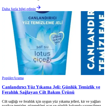
Daha fazla bilgi edinin
Popüler
Arama
Canlandırıcı Yüz Yıkama Jeli: Günlük Temizlik ve
Ferahlık Sağlayan Cilt Bakım Ürünü
Cilt sağlığı ve ferahlık için uygun yüz yıkama jelleri, kir ve yağları
nazikçe temizler, gözenekleri açar ve günlük bakımda vazgeçilmez