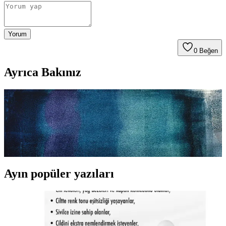
Yorum
0
Beğen
Ayrıca Bakınız
Siyah Abiye Uyumlu Makyaj Rehberi: Şıklık ve
Zarafetin Anahtarları
Siyah abiyelerle uyumlu makyaj önerileri, göz, dudak ve yanak
makyajı ipuçlarıyla şıklığınızı tamamlamanın yollarını keşfedin.
Ayın popüler yazıları