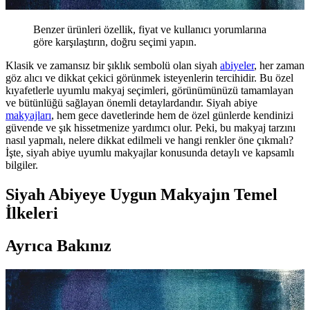
Benzer ürünleri özellik, fiyat ve kullanıcı yorumlarına
göre karşılaştırın, doğru seçimi yapın.
Klasik ve zamansız bir şıklık sembolü olan siyah
abiyeler
, her zaman
göz alıcı ve dikkat çekici görünmek isteyenlerin tercihidir. Bu özel
kıyafetlerle uyumlu makyaj seçimleri, görünümünüzü tamamlayan
ve bütünlüğü sağlayan önemli detaylardandır. Siyah abiye
makyajları
, hem gece davetlerinde hem de özel günlerde kendinizi
güvende ve şık hissetmenize yardımcı olur. Peki, bu makyaj tarzını
nasıl yapmalı, nelere dikkat edilmeli ve hangi renkler öne çıkmalı?
İşte, siyah abiye uyumlu makyajlar konusunda detaylı ve kapsamlı
bilgiler.
Siyah Abiyeye Uygun Makyajın Temel
İlkeleri
Ayrıca Bakınız
Siyah Abiye Uyumlu Makyaj Rehberi: Şıklık ve
Zarafetin Anahtarları