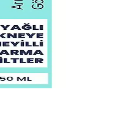
ahriş riskini en aza indirir.
 önemli.
dımcı olur.
cilt sağlığını destekler.