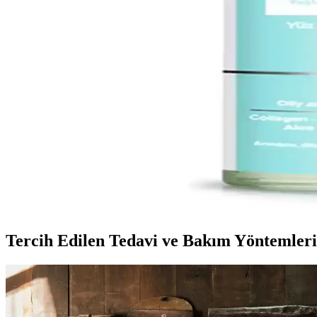
Kelebek Kese Harem Ipek Yüz Kesesi: Hassas Ciltler
Hakiki koza ipeğinden üretilmiş Kelebek Kese, hassas ciltler için uygun, 
Akneye Eğilimli Ciltler İçin Yüz Temizleyici Seçimi v
Akneye eğilimli ciltler için uygun yüz temizleyicilerin seçimi ve kulla
Bath Box Manikür Pedikür ve Banyo Tuzu 100 gr Doğa
Doğal içeriklerle zenginleştirilmiş 100 gr Bath Box banyo tuzu, aromater
Akneli Ciltler İçin Yüz Temizleme Jelleri: Doğru Ürü
Akneli ciltler için uygun yüz temizleme jelleri, fazla yağı kontrol altın
Tercih Edilen Tedavi ve Bakım Yöntemleri