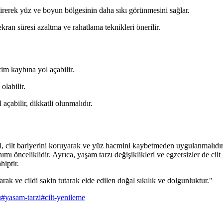
rerek yüz ve boyun bölgesinin daha sıkı görünmesini sağlar.
ekran süresi azaltma ve rahatlama teknikleri önerilir.
cim kaybına yol açabilir.
labilir.
çabilir, dikkatli olunmalıdır.
mleri, cilt bariyerini koruyarak ve yüz hacmini kaybetmeden uygulanmal
ı önceliklidir. Ayrıca, yaşam tarzı değişiklikleri ve egzersizler de cil
hiptir.
yarak ve cildi sakin tutarak elde edilen doğal sıkılık ve dolgunluktur."
u
#
yasam-tarzi
#
cilt-yenileme