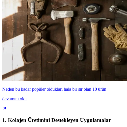
Neden bu kadar popüler oldukları hala bir sır olan 10 ürün
devamını oku
1. Kolajen Üretimini Destekleyen Uygulamalar