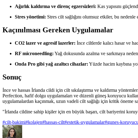
Ağırlık kaldırma ve direnç egzersizleri:
Kas yapısını güçlendi
Stres yönetimi:
Stres cilt sağlığını olumsuz etkiler, bu nedenle 
Kaçınılması Gereken Uygulamalar
CO2 lazer ve agresif lazerler:
İnce ciltlerde kalıcı hasar ve ha
RF microneedling:
Yağ dokusunda azalma ve sarkmaya neden o
Onda Pro gibi yağ azaltıcı cihazlar:
Yüzde hacim kaybına yol a
Sonuç
İnce ve hassas İrlanda cildi için cilt sıkılaştırma ve kaldırma yönte
Perfection, hafif dolgu uygulamaları ve düzenli güneş koruyucu kullanım
uygulamalardan kaçınmak, uzun vadeli cilt sağlığı için kritik öneme sa
"İrlanda cildine sahip kişiler için en büyük başarı, cilt bariyerini koru
#
cilt-bakimi
#
kolajen
#
hassas-cilt
#
estetik-uygulamalar
#
gunes-koruyuc