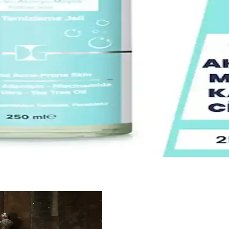
 İçin Doğal Temizlik ve Bakım Çözümü
doğal ve etkili yüz temizliği sağlar. Hafif ve dayanıklı yapısıyla ciltte t
e Kullanım İpuçları
nımıyla sağlıklı, dengeli bir cilt elde edin. Doğru ürün ve düzenli bakım
l Aromaterapi ve Rahatlatıcı Özellikler
api ve rahatlatıcı etkileriyle cilt sağlığını destekler, stres atmanıza yar
n Seçimi ve Kullanım İpuçları
a alır ve gözenekleri temiz tutar. Doğru ürün seçimi ve düzenli kullanım, 