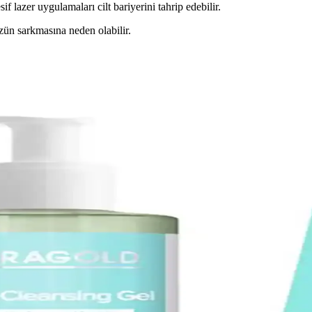
if lazer uygulamaları cilt bariyerini tahrip edebilir.
ün sarkmasına neden olabilir.
al ve Parlak Cilt İçin Uygun Seçenek
, cildi korur ve bakım yapar. Hassas ve kuru ciltlere uygun, doğal içerikl
n Güvenilir Ağda Seçenekleri
tiplerine uygun, hijyenik ve kolay kullanım sağlayan tüy giderici çözümler
llanım İpuçları
doğru kullanım ipuçlarıyla sivilce oluşumunu azaltmaya yardımcı olur. Cilt
ğını Artıran Güçlü Bir Bakım Ürünü
erir, cilt tonunu eşitler, parlaklık sağlar ve yaşlanma belirtilerini az