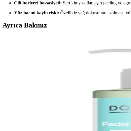
Cilt bariyeri hassasiyeti:
Sert kimyasallar, aşırı peeling ve agres
Yüz hacmi kaybı riski:
Özellikle yağ dokusunun azalması, yüz
Ayrıca Bakınız
Yves Rocher Detoks Etkili Işıltı Veren Fondöten: Doğ
Yves Rocher'in detoks etkili, hafif yapılı fondöteni, doğal ışıltı sağlar
İnci Ağda Naturel ve Çeşitleri: Farklı Cilt Tipleri İçi
İnci Ağda ailesinin doğal içeriklere sahip çeşitli ürünleri, farklı cilt 
Akneye Karşı En Etkili Temizleyici Seçenekleri ve Ku
Akneye eğilimli ciltler için uygun temizleyiciler, etkili içerikler ve 
La Roche-Posay Vitamin C10 Serum ile Cilt Parlaklı
La Roche-Posay Vitamin C10 Serum, yüksek konsantrasyonda C vitamini iç