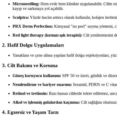
Microneedling:
Hem evde hem klinikte uygulanabilir. Ciltte mi
kayıp ve sarkmaya yol açabilir.
Sculptra:
Yüzde hacim artırıcı olarak kullanılır, kolajen üretimin
PRX Derm Perfection:
Kimyasal "no peel" soyma yöntemi, cildi
Red light therapy (kırmızı ışık terapisi):
Cilt yenilenmesini des
2. Hafif Dolgu Uygulamaları
Yanaklara ve çene altına yapılan hafif dolgu enjeksiyonları, yüz
3. Cilt Bakımı ve Koruma
Güneş koruyucu kullanımı:
SPF 50 ve üzeri, günlük ve düzenli
Nemlendirme ve bariyer onarımı:
Seramid, PDRN ve C vitamini
Retinol ve tretinoin:
Bazı hassas ciltlerde tolere edilemez, anca
Alkol ve işlenmiş gıdalardan kaçınma:
Cilt sağlığını olumsuz
4. Egzersiz ve Yaşam Tarzı