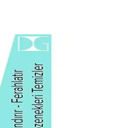
eriyle günlük makyajda tercih edilir.
 sunar.
 tipine uygun ürünlerle sağlıklı bir görünüm elde edin.
altır. Hassas ciltler için uygun, antioksidan koruma sunar.