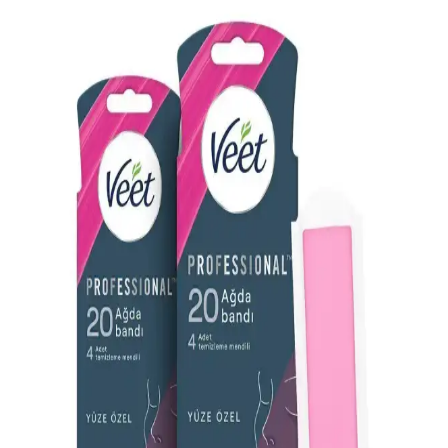
tüyleri kökünden alır, cilt sağlığını ön planda tutar.
Üst Dudak Tüylerinden Kurtulma Yöntemleri ve
Cilt Bakımı Rehberi
Üst dudak tüylerinden kurtulmak için tıraş, ağda, dermaplaning,
lazer gibi yöntemler ve cilt bakım önerileri ele alınmaktadır. Cilt tipi
ve hassasiyet göz önünde bulundurulmalıdır.
Alerjiye Karşı Güvenli ve Etkili Ağda Kremleri ile
Cilt Sağlığını Koruma
Alerjik reaksiyonları hafifletmek ve önlemek için antihistaminik ve
doğal çözümler içeren ağda kremleri hakkında bilgi edinin,
kullanırken dikkat edilmesi gerekenler ve öneriler.
Genel Markalar Ağda Bezi 80 Metre: Dayanıklı ve
Ekonomik Kozmetik Malzeme Seçenekleri
80 metre uzunluğundaki Genel Markalar Ağda Bezi, dayanıklılığı ve
ekonomik fiyatıyla kozmetik ve bakım alanında tercih edilir.
Kullanıcı memnuniyetini artıran özellikleriyle profesyonel ve ev
kullanımı için uygundur.