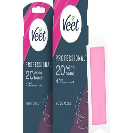
Cilt Bakımı Rehberi
Üst dudak tüylerinden kurtulmak için tıraş, ağda, dermaplaning,
lazer gibi yöntemler ve cilt bakım önerileri ele alınmaktadır. Cilt tipi
ve hassasiyet göz önünde bulundurulmalıdır.
Alerjiye Karşı Güvenli ve Etkili Ağda Kremleri ile
Cilt Sağlığını Koruma
Alerjik reaksiyonları hafifletmek ve önlemek için antihistaminik ve
doğal çözümler içeren ağda kremleri hakkında bilgi edinin,
kullanırken dikkat edilmesi gerekenler ve öneriler.
Genel Markalar Ağda Bezi 80 Metre: Dayanıklı ve
Ekonomik Kozmetik Malzeme Seçenekleri
80 metre uzunluğundaki Genel Markalar Ağda Bezi, dayanıklılığı ve
ekonomik fiyatıyla kozmetik ve bakım alanında tercih edilir.
Kullanıcı memnuniyetini artıran özellikleriyle profesyonel ve ev
kullanımı için uygundur.
Hassas Ciltler İçin Güvenilir Kuaf Kalıp Ağda
Azulen 400 ml Doğal ve Yatıştırıcı Özelliklerle