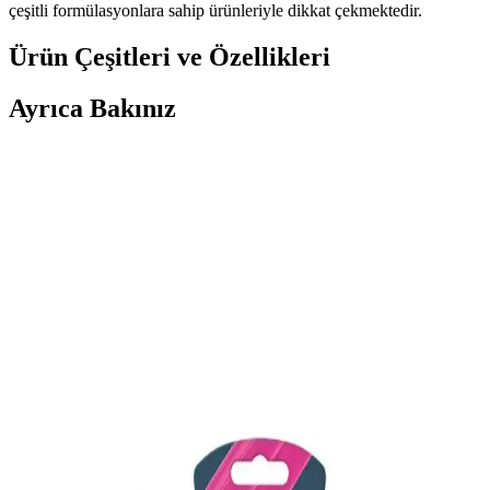
çeşitli formülasyonlara sahip ürünleriyle dikkat çekmektedir.
Ürün Çeşitleri ve Özellikleri
Ayrıca Bakınız
İnci Ağda Naturel ve Çeşitleri: Farklı Cilt Tipleri
İçin Güvenilir Ağda Seçenekleri
İnci Ağda ailesinin doğal içeriklere sahip çeşitli ürünleri, farklı cilt
tiplerine uygun, hijyenik ve kolay kullanım sağlayan tüy giderici
çözümler sunar.
Vi vet Pudralı Konserve Sir Ağda Seti: Evde
Profesyonel Sonuçlar İçin Uygun Çözüm
Evde kullanıma uygun, organik içerikli ve hızlı ısınan sir ağda seti,
profesyonel sonuçlar sağlar. Pratik kullanım ve stabil sıcaklık ile
tüyleri kökünden alır, cilt sağlığını ön planda tutar.
Üst Dudak Tüylerinden Kurtulma Yöntemleri ve