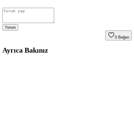
Yorum
0
Beğen
Ayrıca Bakınız
İnci Ağda Naturel ve Çeşitleri: Farklı Cilt Tipleri
İçin Güvenilir Ağda Seçenekleri
İnci Ağda ailesinin doğal içeriklere sahip çeşitli ürünleri, farklı cilt
tiplerine uygun, hijyenik ve kolay kullanım sağlayan tüy giderici
çözümler sunar.
Vi vet Pudralı Konserve Sir Ağda Seti: Evde
Profesyonel Sonuçlar İçin Uygun Çözüm
Evde kullanıma uygun, organik içerikli ve hızlı ısınan sir ağda seti,
profesyonel sonuçlar sağlar. Pratik kullanım ve stabil sıcaklık ile