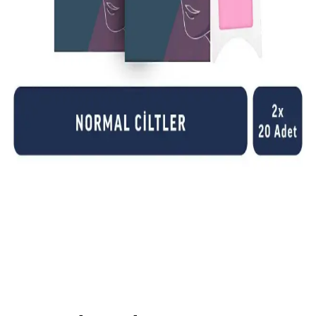
Hassas Ciltler İçin Güvenilir Kuaf Kalıp Ağda
Azulen 400 ml Doğal ve Yatıştırıcı Özelliklerle
Hassas ciltlere uygun, doğal içeriklerle zenginleştirilmiş ve yatıştırıcı
etkileriyle öne çıkan Kuaf Kalıp Ağda Azulen 400 ml, pratik
kullanımıyla epilasyon sonrası konfor sağlar.
Ağda Sonrası Cilt Tahrişi ve Alerjik Reaksiyonlar
İçin Bilinçli Bakım Yöntemleri
Ağda sonrası ciltte görülen tahriş ve alerjik reaksiyonları azaltmak
için uygun ürünler, soğuk kompres ve doğru bakım yöntemleriyle
cilt sağlığını koruyun.
Veet Professional Yüz Bölgesi Özel Sir Ağda Bandı:
Hassas ve Etkili Ağda Çözümü
Hassas ciltler için tasarlanmış Veet Professional yüz ağda bandı,
Shea yağı ile zenginleştirilmiş formülü ve EasyGrip teknolojisiyle
kısa tüyleri kökünden alır, 28 güne kadar pürüzsüzlük sağlar.