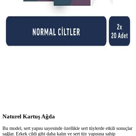
Hassas ciltlere uygun, doğal içeriklerle zenginleştirilmiş ve yatıştırıcı
etkileriyle öne çıkan Kuaf Kalıp Ağda Azulen 400 ml, pratik
kullanımıyla epilasyon sonrası konfor sağlar.
Ağda Sonrası Cilt Tahrişi ve Alerjik Reaksiyonlar
İçin Bilinçli Bakım Yöntemleri
Ağda sonrası ciltte görülen tahriş ve alerjik reaksiyonları azaltmak
için uygun ürünler, soğuk kompres ve doğru bakım yöntemleriyle
cilt sağlığını koruyun.
Veet Professional Yüz Bölgesi Özel Sir Ağda Bandı:
Hassas ve Etkili Ağda Çözümü
Hassas ciltler için tasarlanmış Veet Professional yüz ağda bandı,
Shea yağı ile zenginleştirilmiş formülü ve EasyGrip teknolojisiyle
kısa tüyleri kökünden alır, 28 güne kadar pürüzsüzlük sağlar.
Naturel Kartuş Ağda
Bu model, sert yapısı sayesinde özellikle sert tüylerde etkili sonuçlar
sağlar. Erkek cildi gibi daha kalın ve sert tüy yapısına sahip