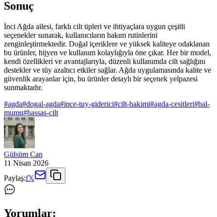
Sonuç
İnci Ağda ailesi, farklı cilt tipleri ve ihtiyaçlara uygun çeşitli
seçenekler sunarak, kullanıcıların bakım rutinlerini
zenginleştirmektedir. Doğal içeriklere ve yüksek kaliteye odaklanan
bu ürünler, hijyen ve kullanım kolaylığıyla öne çıkar. Her bir model,
kendi özellikleri ve avantajlarıyla, düzenli kullanımda cilt sağlığını
destekler ve tüy azaltıcı etkiler sağlar. Ağda uygulamasında kalite ve
güvenlik arayanlar için, bu ürünler detaylı bir seçenek yelpazesi
sunmaktadır.
#
agda
#
dogal-agda
#
ince-tuy-giderici
#
cilt-bakimi
#
agda-cesitleri
#
bal-
mumu
#
hassas-cilt
Gülsüm Can
11 Nisan 2026
Paylaş:
f
𝕏
Yorumlar: