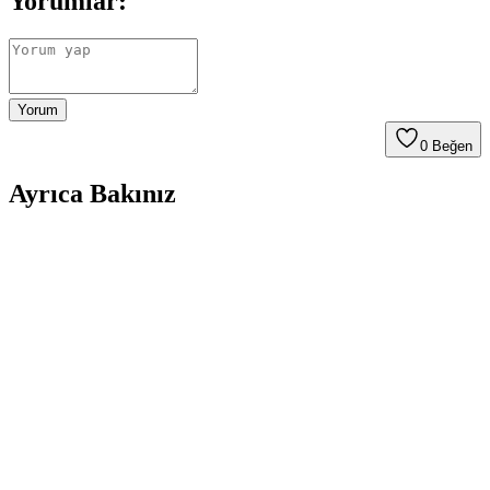
Yorumlar:
Yorum
0
Beğen
Ayrıca Bakınız
İnci Ağda Naturel ve Çeşitleri: Farklı Cilt Tipleri
İçin Güvenilir Ağda Seçenekleri
İnci Ağda ailesinin doğal içeriklere sahip çeşitli ürünleri, farklı cilt
tiplerine uygun, hijyenik ve kolay kullanım sağlayan tüy giderici
çözümler sunar.
Vi vet Pudralı Konserve Sir Ağda Seti: Evde
Profesyonel Sonuçlar İçin Uygun Çözüm
Evde kullanıma uygun, organik içerikli ve hızlı ısınan sir ağda seti,