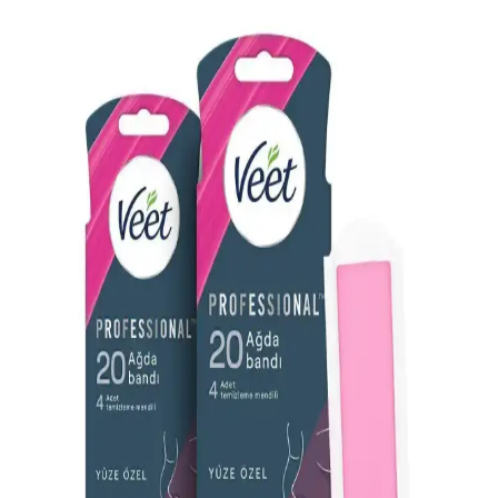
profesyonel sonuçlar sağlar. Pratik kullanım ve stabil sıcaklık ile
tüyleri kökünden alır, cilt sağlığını ön planda tutar.
Üst Dudak Tüylerinden Kurtulma Yöntemleri ve
Cilt Bakımı Rehberi
Üst dudak tüylerinden kurtulmak için tıraş, ağda, dermaplaning,
lazer gibi yöntemler ve cilt bakım önerileri ele alınmaktadır. Cilt tipi
ve hassasiyet göz önünde bulundurulmalıdır.
Alerjiye Karşı Güvenli ve Etkili Ağda Kremleri ile
Cilt Sağlığını Koruma
Alerjik reaksiyonları hafifletmek ve önlemek için antihistaminik ve
doğal çözümler içeren ağda kremleri hakkında bilgi edinin,
kullanırken dikkat edilmesi gerekenler ve öneriler.
Genel Markalar Ağda Bezi 80 Metre: Dayanıklı ve
Ekonomik Kozmetik Malzeme Seçenekleri
80 metre uzunluğundaki Genel Markalar Ağda Bezi, dayanıklılığı ve
ekonomik fiyatıyla kozmetik ve bakım alanında tercih edilir.
Kullanıcı memnuniyetini artıran özellikleriyle profesyonel ve ev