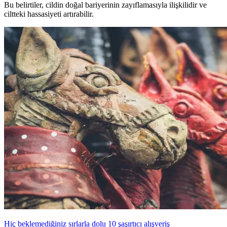
Bu belirtiler, cildin doğal bariyerinin zayıflamasıyla ilişkilidir ve
ciltteki hassasiyeti artırabilir.
Hiç beklemediğiniz sırlarla dolu 10 şaşırtıcı alışveriş