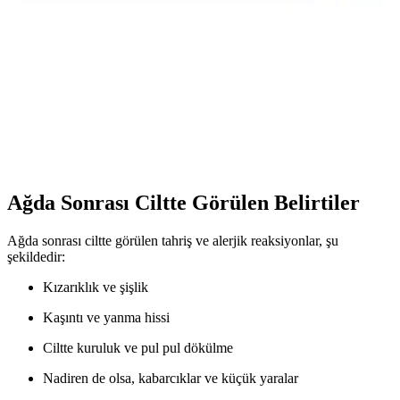
için uygun ürünler, soğuk kompres ve doğru bakım yöntemleriyle
cilt sağlığını koruyun.
Veet Professional Yüz Bölgesi Özel Sir Ağda Bandı:
Hassas ve Etkili Ağda Çözümü
Hassas ciltler için tasarlanmış Veet Professional yüz ağda bandı,
Shea yağı ile zenginleştirilmiş formülü ve EasyGrip teknolojisiyle
kısa tüyleri kökünden alır, 28 güne kadar pürüzsüzlük sağlar.
Ağda Sonrası Ciltte Görülen Belirtiler
Ağda sonrası ciltte görülen tahriş ve alerjik reaksiyonlar, şu
şekildedir:
Kızarıklık ve şişlik
Kaşıntı ve yanma hissi
Ciltte kuruluk ve pul pul dökülme
Nadiren de olsa, kabarcıklar ve küçük yaralar