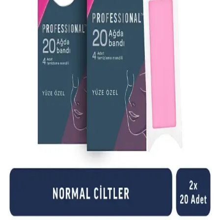
Alerjik reaksiyonları hafifletmek ve önlemek için antihistaminik ve
doğal çözümler içeren ağda kremleri hakkında bilgi edinin,
kullanırken dikkat edilmesi gerekenler ve öneriler.
Genel Markalar Ağda Bezi 80 Metre: Dayanıklı ve
Ekonomik Kozmetik Malzeme Seçenekleri
80 metre uzunluğundaki Genel Markalar Ağda Bezi, dayanıklılığı ve
ekonomik fiyatıyla kozmetik ve bakım alanında tercih edilir.
Kullanıcı memnuniyetini artıran özellikleriyle profesyonel ve ev
kullanımı için uygundur.
Hassas Ciltler İçin Güvenilir Kuaf Kalıp Ağda
Azulen 400 ml Doğal ve Yatıştırıcı Özelliklerle
Hassas ciltlere uygun, doğal içeriklerle zenginleştirilmiş ve yatıştırıcı
etkileriyle öne çıkan Kuaf Kalıp Ağda Azulen 400 ml, pratik
kullanımıyla epilasyon sonrası konfor sağlar.
Ağda Sonrası Cilt Tahrişi ve Alerjik Reaksiyonlar
İçin Bilinçli Bakım Yöntemleri
Ağda sonrası ciltte görülen tahriş ve alerjik reaksiyonları azaltmak