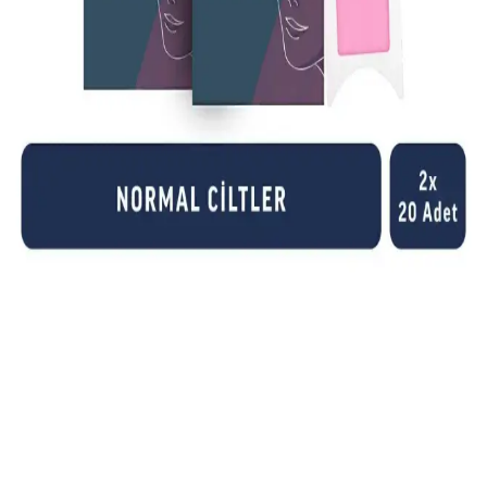
kullanımı için uygundur.
Hassas Ciltler İçin Güvenilir Kuaf Kalıp Ağda
Azulen 400 ml Doğal ve Yatıştırıcı Özelliklerle
Hassas ciltlere uygun, doğal içeriklerle zenginleştirilmiş ve yatıştırıcı
etkileriyle öne çıkan Kuaf Kalıp Ağda Azulen 400 ml, pratik
kullanımıyla epilasyon sonrası konfor sağlar.
Ağda Sonrası Cilt Tahrişi ve Alerjik Reaksiyonlar
İçin Bilinçli Bakım Yöntemleri
Ağda sonrası ciltte görülen tahriş ve alerjik reaksiyonları azaltmak
için uygun ürünler, soğuk kompres ve doğru bakım yöntemleriyle
cilt sağlığını koruyun.
Veet Professional Yüz Bölgesi Özel Sir Ağda Bandı:
Hassas ve Etkili Ağda Çözümü
Hassas ciltler için tasarlanmış Veet Professional yüz ağda bandı,
Shea yağı ile zenginleştirilmiş formülü ve EasyGrip teknolojisiyle
kısa tüyleri kökünden alır, 28 güne kadar pürüzsüzlük sağlar.