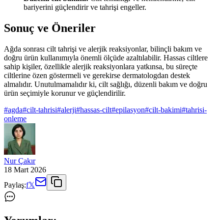
bariyerini güçlendirir ve tahrişi engeller.
Sonuç ve Öneriler
Ağda sonrası cilt tahrişi ve alerjik reaksiyonlar, bilinçli bakım ve
doğru ürün kullanımıyla önemli ölçüde azaltılabilir. Hassas ciltlere
sahip kişiler, özellikle alerjik reaksiyonlara yatkınsa, bu süreçte
ciltlerine özen göstermeli ve gerekirse dermatologdan destek
almalıdır. Unutulmamalıdır ki, cilt sağlığı, düzenli bakım ve doğru
ürün seçimiyle korunur ve güçlendirilir.
#
agda
#
cilt-tahrisi
#
alerji
#
hassas-cilt
#
epilasyon
#
cilt-bakimi
#
tahrisi-
onleme
Nur Çakır
18 Mart 2026
Paylaş:
f
𝕏