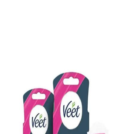
İnci Ağda Naturel ve Çeşitleri: Farklı Cilt Tipleri
İçin Güvenilir Ağda Seçenekleri
İnci Ağda ailesinin doğal içeriklere sahip çeşitli ürünleri, farklı cilt
tiplerine uygun, hijyenik ve kolay kullanım sağlayan tüy giderici
çözümler sunar.
Vi vet Pudralı Konserve Sir Ağda Seti: Evde
Profesyonel Sonuçlar İçin Uygun Çözüm
Evde kullanıma uygun, organik içerikli ve hızlı ısınan sir ağda seti,
profesyonel sonuçlar sağlar. Pratik kullanım ve stabil sıcaklık ile
tüyleri kökünden alır, cilt sağlığını ön planda tutar.
Üst Dudak Tüylerinden Kurtulma Yöntemleri ve
Cilt Bakımı Rehberi
Üst dudak tüylerinden kurtulmak için tıraş, ağda, dermaplaning,
lazer gibi yöntemler ve cilt bakım önerileri ele alınmaktadır. Cilt tipi
ve hassasiyet göz önünde bulundurulmalıdır.
Alerjiye Karşı Güvenli ve Etkili Ağda Kremleri ile
Cilt Sağlığını Koruma