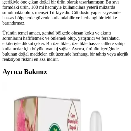
içeriğiyle öne çıkan doğal bir ürün olarak tasarlanmıştır. Bu sıvı
formdaki ürün, 100 ml hacmiyle kullanıcılara yeterli miktarda
sunulmakta olup, menşei Türkiye'dir. Cilt dostu yapısı sayesinde
hassas bölgelerde güvenle kullanılabilir ve herhangi bir tehlike
barındırmaz.
Ürünün temel amacı, genital bölgede oluşan koku ve akıntı
sorunlarını hafifletmek ve önlemek olup, yatıştırıcı ve ferahlatıcı
etkileriyle dikkat çeker. Bu özellikler, özellikle hassas ciltlere sahip
kullanıcılar için büyük avantaj sağlar. Ayrıca, ürünün içeriğinde
bulunan doğal maddeler, cilt üzerinde herhangi bir tahriş veya alerjik
reaksiyon riskini en aza indirir.
Ayrıca Bakınız
2024 Yılında Öne Çıkacak Saç Modelleri ve Güzellik
Trendleri
2024 yılında doğal ve bakım kolaylığı sağlayan saç stilleri ön planda
olacak. Trendler henüz net olmasa da, kişisel stil ve moda
gelişmeleri doğrultusunda seçimler yapılabilir.
Dr.C.Tuna Çay Ağacı Yağlı Sos Serumu: Çok Yönlü