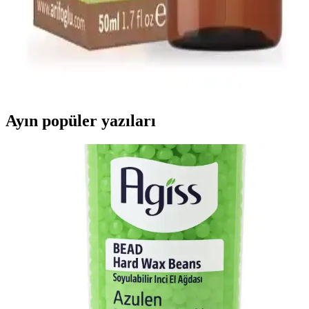
Arifoğlu Hint Yağı 50ml Doğal Cilt ve Saç
Bakımında Kullanılan Bitkisel Yağ
Arifoğlu Hint Yağı, %100 doğal, soğuk sıkım bitkisel içerik ile cilt
ve saç bakımında onarıcı ve nemlendirici etkiler sağlar, hijyenik
damlalıkla kullanım kolaylığı sunar.
Ayın popüler yazıları