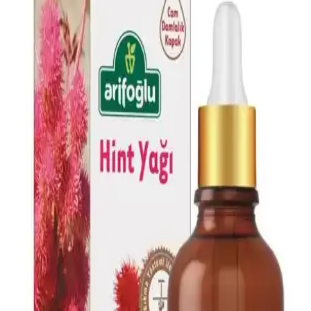
olacak. Trendler henüz net olmasa da, kişisel stil ve moda
gelişmeleri doğrultusunda seçimler yapılabilir.
Dr.C.Tuna Çay Ağacı Yağlı Sos Serumu: Çok Yönlü
Doğal Cilt ve Saç Bakım Ürünü
Doğal içerikli Dr.C.Tuna Çay Ağacı Yağlı Sos Serumu, cilt ve saç
derisi sorunlarına karşı çok yönlü kullanım sağlar, ferahlatıcı etkisi
ve hızlı sonuçlarıyla öne çıkar.
AVIDERM Lavanta Yağ Spreyi: Doğal ve Etkili Saç
Bakım Çözümü
AVIDERM lavanta yağı spreyi, doğal içeriklerle saçlara hafiflik,
parlaklık ve hoş koku kazandırır. Suya dayanıklı formülüyle tüm saç
tipleriyle uyum sağlar, saç derisini rahatlatır ve günlük bakımda
pratik kullanım sunar.
Doğalca Kojik Asit Sabunu: Leke Karşıtı ve Cilt
Tonunu Eşitleyen Doğal Temizlik Ürünü
Doğalca Kojik Asit Sabunu, doğal içerikleriyle leke karşıtı ve cilt
tonunu eşitleyen etkili bir temizlik sağlar, güvenli ve dermatolojik