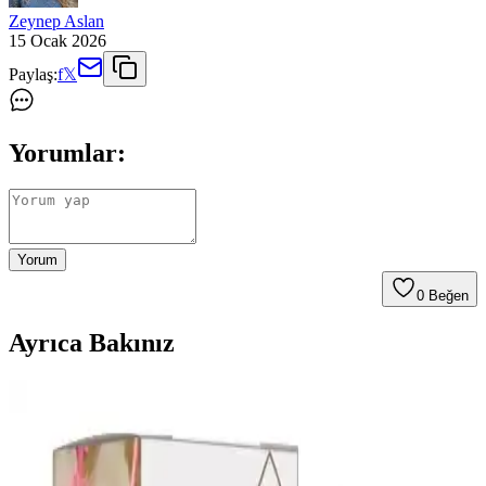
Zeynep Aslan
15 Ocak 2026
Paylaş:
f
𝕏
Yorumlar:
Yorum
0
Beğen
Ayrıca Bakınız
2024 Yılında Öne Çıkacak Saç Modelleri ve Güzellik
Trendleri
2024 yılında doğal ve bakım kolaylığı sağlayan saç stilleri ön planda