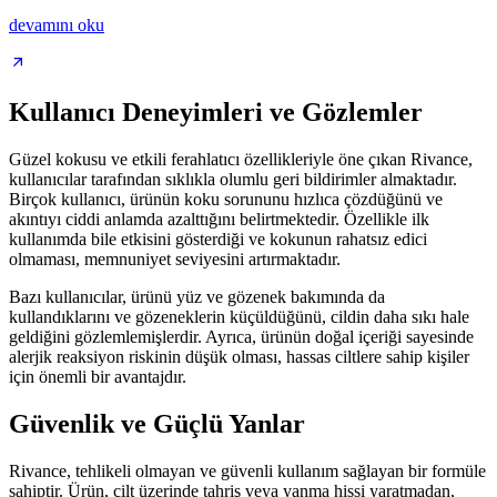
devamını oku
Kullanıcı Deneyimleri ve Gözlemler
Güzel kokusu ve etkili ferahlatıcı özellikleriyle öne çıkan Rivance,
kullanıcılar tarafından sıklıkla olumlu geri bildirimler almaktadır.
Birçok kullanıcı, ürünün koku sorununu hızlıca çözdüğünü ve
akıntıyı ciddi anlamda azalttığını belirtmektedir. Özellikle ilk
kullanımda bile etkisini gösterdiği ve kokunun rahatsız edici
olmaması, memnuniyet seviyesini artırmaktadır.
Bazı kullanıcılar, ürünü yüz ve gözenek bakımında da
kullandıklarını ve gözeneklerin küçüldüğünü, cildin daha sıkı hale
geldiğini gözlemlemişlerdir. Ayrıca, ürünün doğal içeriği sayesinde
alerjik reaksiyon riskinin düşük olması, hassas ciltlere sahip kişiler
için önemli bir avantajdır.
Güvenlik ve Güçlü Yanlar
Rivance, tehlikeli olmayan ve güvenli kullanım sağlayan bir formüle
sahiptir. Ürün, cilt üzerinde tahriş veya yanma hissi yaratmadan,