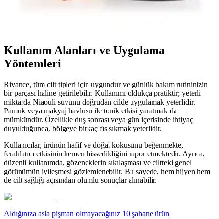
Arifoğlu Hint Yağı, %100 doğal, soğuk sıkım bitkisel içerik ile cilt
ve saç bakımında onarıcı ve nemlendirici etkiler sağlar, hijyenik
damlalıkla kullanım kolaylığı sunar.
Kullanım Alanları ve Uygulama
Yöntemleri
Rivance, tüm cilt tipleri için uygundur ve günlük bakım rutininizin
bir parçası haline getirilebilir. Kullanımı oldukça pratiktir; yeterli
miktarda Niaouli suyunu doğrudan cilde uygulamak yeterlidir.
Pamuk veya makyaj havlusu ile tonik etkisi yaratmak da
mümkündür. Özellikle duş sonrası veya gün içerisinde ihtiyaç
duyulduğunda, bölgeye birkaç fıs sıkmak yeterlidir.
Kullanıcılar, ürünün hafif ve doğal kokusunu beğenmekte,
ferahlatıcı etkisinin hemen hissedildiğini rapor etmektedir. Ayrıca,
düzenli kullanımda, gözeneklerin sıkılaşması ve ciltteki genel
görünümün iyileşmesi gözlemlenebilir. Bu sayede, hem hijyen hem
de cilt sağlığı açısından olumlu sonuçlar alınabilir.
Aldığınıza asla pişman olmayacağınız 10 şahane ürün