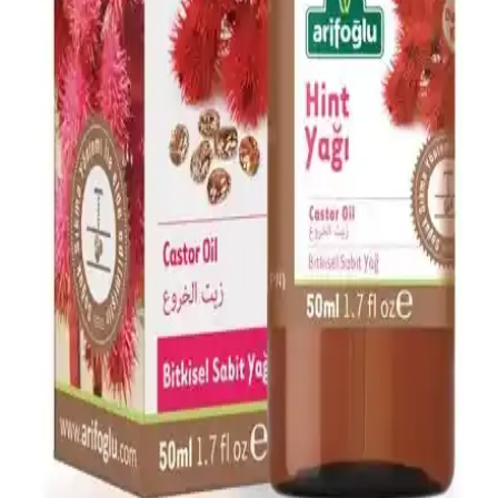
Doğal içeriklerle formüle edilen Dermokil Kil, Argan ve Bitkisel
Keratan saç maskesi, tüm saç tiplerine uygun olup, saçlara güç,
parlaklık ve yumuşaklık sağlar, düzenli kullanımda saç sağlığını
destekler.
Afrodizyak Etkili Parfümler: Cazibenizi Artıran
Doğal ve Çekici Kokular
Afrodizyak etkili parfümler, cinsel arzuyu ve çekiciliği artırmak için
doğal bileşenler ve özel notalar içerir. Doğru seçim ve kullanım ile
kişisel cazibenizi güçlendirebilirsiniz.
Alerji Dostu ve Doğal Makyaj Ürünleri: Güvenle
Kullanabileceğiniz En İyi Seçenekler
Alerji dostu ve doğal makyaj ürünleri, hassas ciltler için güvenli,
çevre dostu ve dermatolojik testlerden geçmiş seçenekler sunar.
Doğru ürün seçimiyle güzelliğinizi koruyabilirsiniz.
Arifoğlu Hint Yağı 50ml Doğal Cilt ve Saç
Bakımında Kullanılan Bitkisel Yağ