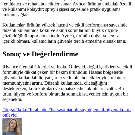
ferahlatıcı ve rahatlatıcı etkiler sunar. Ayrıca, ürünün ambalajı özenli
ve kullanımı kolaydır; spreyli şişesi sayesinde pratik uygulama
imkanı sağlar.
Kullanıcılar, ürünün yüksek hacmi ve etkili performansı sayesinde,
düzenli kullanımda koku ve akıntı sorunlarının büyük ölçüde
çözüldüğünü rapor etmektedir. Ayrıca, ürünün doğal ve temiz
içerikli olması, kullanıcıların güvenle tercih etmesine olanak tanır.
Sonuç ve Değerlendirme
Rivance Genital Giderici ve Koku Önleyici, doğal içerikleri ve etkili
formülüyle dikkat çeken bir bakım ürünüdür. Hassas bölgelerde
güvenle kullanılabilir, yatıştırıcı ve ferahlatıcı etkileriyle kullanıcı
memnuniyetini artırır. Düzenli kullanımda, cilt sağlığını
desteklerken, kötü kokuları ve rahatsız edici akıntıları azaltır. Bu
ürün, hijyen ve konforu bir arada sunmak isteyenler için uygun bir
seçenektir.
#
dogal
#
koku
#
ferahlatici
#
hassas
#
niaouli-suyu
#
genital-hijyen
#
koku-
onleyici