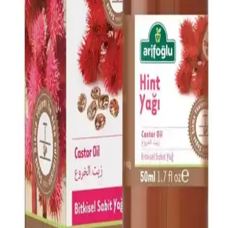
testlerle onaylanmıştır.
Dermokil Kil, Argan ve Bitkisel Keratan İçeren Saç
Maskesi: Doğal ve Güçlendirici Bakım Çözümü
Doğal içeriklerle formüle edilen Dermokil Kil, Argan ve Bitkisel
Keratan saç maskesi, tüm saç tiplerine uygun olup, saçlara güç,
parlaklık ve yumuşaklık sağlar, düzenli kullanımda saç sağlığını
destekler.
Afrodizyak Etkili Parfümler: Cazibenizi Artıran
Doğal ve Çekici Kokular
Afrodizyak etkili parfümler, cinsel arzuyu ve çekiciliği artırmak için
doğal bileşenler ve özel notalar içerir. Doğru seçim ve kullanım ile
kişisel cazibenizi güçlendirebilirsiniz.
Alerji Dostu ve Doğal Makyaj Ürünleri: Güvenle
Kullanabileceğiniz En İyi Seçenekler
Alerji dostu ve doğal makyaj ürünleri, hassas ciltler için güvenli,
çevre dostu ve dermatolojik testlerden geçmiş seçenekler sunar.
Doğru ürün seçimiyle güzelliğinizi koruyabilirsiniz.