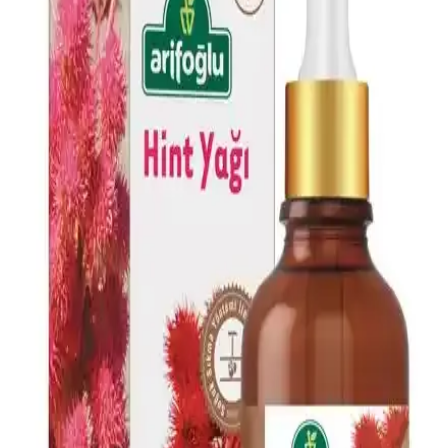
Doğal Cilt ve Saç Bakım Ürünü
Doğal içerikli Dr.C.Tuna Çay Ağacı Yağlı Sos Serumu, cilt ve saç
derisi sorunlarına karşı çok yönlü kullanım sağlar, ferahlatıcı etkisi
ve hızlı sonuçlarıyla öne çıkar.
AVIDERM Lavanta Yağ Spreyi: Doğal ve Etkili Saç
Bakım Çözümü
AVIDERM lavanta yağı spreyi, doğal içeriklerle saçlara hafiflik,
parlaklık ve hoş koku kazandırır. Suya dayanıklı formülüyle tüm saç
tipleriyle uyum sağlar, saç derisini rahatlatır ve günlük bakımda
pratik kullanım sunar.
Doğalca Kojik Asit Sabunu: Leke Karşıtı ve Cilt
Tonunu Eşitleyen Doğal Temizlik Ürünü
Doğalca Kojik Asit Sabunu, doğal içerikleriyle leke karşıtı ve cilt
tonunu eşitleyen etkili bir temizlik sağlar, güvenli ve dermatolojik
testlerle onaylanmıştır.
Dermokil Kil, Argan ve Bitkisel Keratan İçeren Saç
Maskesi: Doğal ve Güçlendirici Bakım Çözümü