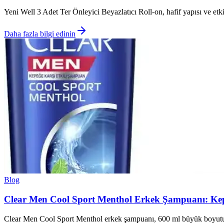
Yeni Well 3 Adet Ter Önleyici Beyazlatıcı Roll-on, hafif yapısı ve etki
Daha fazla bilgi edinin
Blog
Clear Men Cool Sport Menthol Erkek Şampuanı: Kepe
Clear Men Cool Sport Menthol erkek şampuanı, 600 ml büyük boyutu ve 