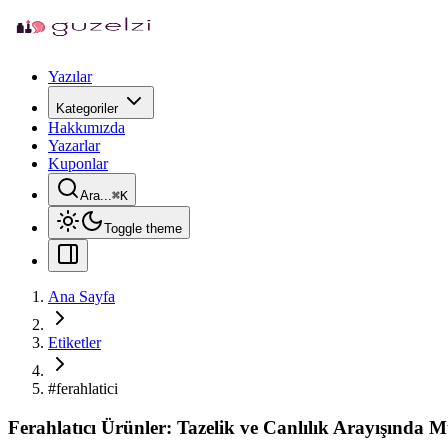
Yazılar
Kategoriler
Hakkımızda
Yazarlar
Kuponlar
Ara...
⌘
K
Toggle theme
Ana Sayfa
Etiketler
#
ferahlatici
Ferahlatıcı Ürünler: Tazelik ve Canlılık Arayışınd