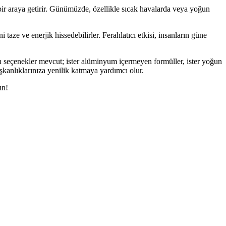
ri bir araya getirir. Günümüzde, özellikle sıcak havalarda veya yoğun
taze ve enerjik hissedebilirler. Ferahlatıcı etkisi, insanların güne
gun seçenekler mevcut; ister alüminyum içermeyen formüller, ister yoğun
ışkanlıklarınıza yenilik katmaya yardımcı olur.
ın!