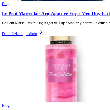
Blog
Le Petit Marseillais Arıç Ağacı ve Füjer Men Duş Jeli
Le Petit Marseillais'in Arıç Ağacı ve Füjer bitkileriyle formüle edilen d
Daha fazla bilgi edinin
Blog