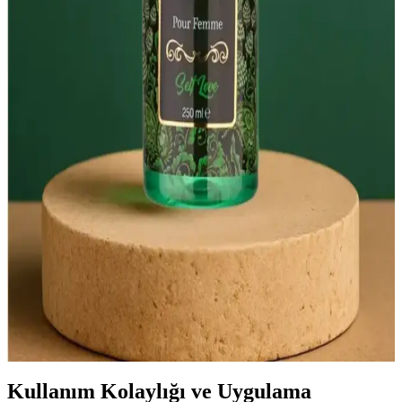
Bee Beauty Gold Işıltılı Vücut Spreyi Parlaklık ve
Ferahlık Sunan Kozmetik Ürünü
Bee Beauty Gold Işıltılı Vücut Spreyi, hafif yapısı ve kalıcı
kokusuyla cilde parlaklık ve ferahlık kazandırır. 250 ml'lik şişesiyle
uzun süre kullanılır, doğal ışıltı ve tazelik sağlar.
Lust Body Mist Nedir ve Güzellik Dünyasında Nasıl
Bir Yeri Vardır
Lust Body Mist, hafif ve ferahlatıcı kokularıyla günlük bakımda
tercih edilen pratik bir vücut spreyi. Eda Taşpınar ile doğrudan
bağlantısı olmayan ürün, içerik ve kullanım amacına odaklanır.
Parlak ve Ferahlatıcı Vücut Spreyleri ile Günlük
Bakımda Yenilikçi Dokunuşlar
Parlak ve ferahlatıcı vücut spreyleri, ciltte doğal parlaklık ve ferahlık
sağlar, hafif kokular ve nemlendirme özellikleriyle günlük
bakımınıza yenilik katıyor.
Kullanım Kolaylığı ve Uygulama