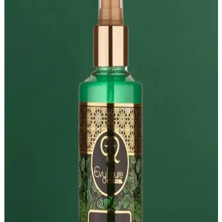
Canlandırıcı Etkiler İçin Uygun Seçenekler
Pembe vücut spreyleri, hafif kokuları ve doğal içerikleriyle günlük
ferahlatıcı ve canlandırıcı bir deneyim sunar, estetik ve fonksiyonel
kullanım sağlar.
Bee Beauty Bronz Etkili Vücut Spreyi: Parlaklık ve
Ferahlık Sağlayan Güncel Seçenekler
Bee Beauty bronz etkili vücut spreyi, doğal parlaklık ve ferahlatıcı
kokusu ile günlük bakımda pratik ve uygun fiyatlı bir tercih sunar.
Ferahlatıcı ve Hoş Kokulu Vücut Spreyleri: Günlük
Kullanım İçin En İyi Seçenekler
Ferahlatıcı ve hoş kokulu vücut spreyleri, günlük bakımda ferahlık
ve özgüven sağlar. Hafif formülleri ve kalıcı kokularıyla pratik
kullanım sunar.
Bee Beauty Bronze Işıltılı Vücut Spreyi: Doğal
Parlaklık ve Ferahlatıcı Etki Sağlayan Ürün
Bee Beauty Bronze Işıltılı Vücut Spreyi, 250 ml'lik şişesiyle doğal