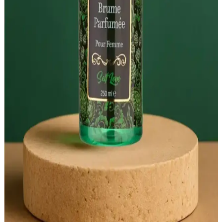
parlaklık ve ferahlatıcı etkisiyle günlük bakımda pratik ve şık bir
tercih sunar.
Bee Beauty Gold Işıltılı Vücut Spreyi Parlaklık ve
Ferahlık Sunan Kozmetik Ürünü
Bee Beauty Gold Işıltılı Vücut Spreyi, hafif yapısı ve kalıcı
kokusuyla cilde parlaklık ve ferahlık kazandırır. 250 ml'lik şişesiyle
uzun süre kullanılır, doğal ışıltı ve tazelik sağlar.
Lust Body Mist Nedir ve Güzellik Dünyasında Nasıl
Bir Yeri Vardır
Lust Body Mist, hafif ve ferahlatıcı kokularıyla günlük bakımda
tercih edilen pratik bir vücut spreyi. Eda Taşpınar ile doğrudan
bağlantısı olmayan ürün, içerik ve kullanım amacına odaklanır.
Parlak ve Ferahlatıcı Vücut Spreyleri ile Günlük
Bakımda Yenilikçi Dokunuşlar
Parlak ve ferahlatıcı vücut spreyleri, ciltte doğal parlaklık ve ferahlık
sağlar, hafif kokular ve nemlendirme özellikleriyle günlük
bakımınıza yenilik katıyor.