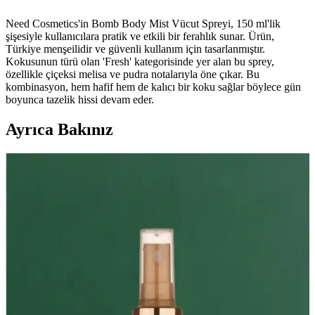
Need Cosmetics'in Bomb Body Mist Vücut Spreyi, 150 ml'lik
şişesiyle kullanıcılara pratik ve etkili bir ferahlık sunar. Ürün,
Türkiye menşeilidir ve güvenli kullanım için tasarlanmıştır.
Kokusunun türü olan 'Fresh' kategorisinde yer alan bu sprey,
özellikle çiçeksi melisa ve pudra notalarıyla öne çıkar. Bu
kombinasyon, hem hafif hem de kalıcı bir koku sağlar böylece gün
boyunca tazelik hissi devam eder.
Ayrıca Bakınız
Günlük Kullanım İçin Ferahlatıcı ve Organik Vücut
Spreyi Seçenekleri
150 ml ferahlatıcı ve organik içerikli vücut spreyleri, günlük
yaşamda tazelik ve pratiklik sunar, hafif kokular ve doğal içeriklerle
cilt dostu kullanım sağlar.
Pembe Vücut Spreyleri: Günlük Ferahlık ve
Canlandırıcı Etkiler İçin Uygun Seçenekler
Pembe vücut spreyleri, hafif kokuları ve doğal içerikleriyle günlük