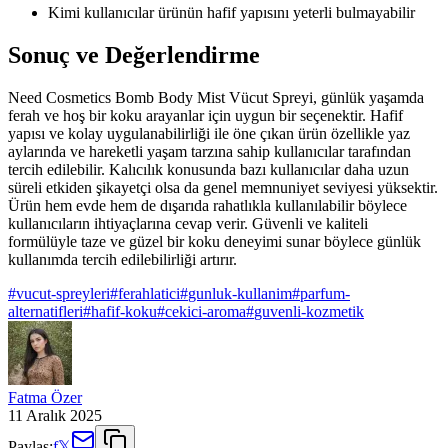
Kimi kullanıcılar ürünün hafif yapısını yeterli bulmayabilir
Sonuç ve Değerlendirme
Need Cosmetics Bomb Body Mist Vücut Spreyi, günlük yaşamda
ferah ve hoş bir koku arayanlar için uygun bir seçenektir. Hafif
yapısı ve kolay uygulanabilirliği ile öne çıkan ürün özellikle yaz
aylarında ve hareketli yaşam tarzına sahip kullanıcılar tarafından
tercih edilebilir. Kalıcılık konusunda bazı kullanıcılar daha uzun
süreli etkiden şikayetçi olsa da genel memnuniyet seviyesi yüksektir.
Ürün hem evde hem de dışarıda rahatlıkla kullanılabilir böylece
kullanıcıların ihtiyaçlarına cevap verir. Güvenli ve kaliteli
formülüyle taze ve güzel bir koku deneyimi sunar böylece günlük
kullanımda tercih edilebilirliği artırır.
#
vucut-spreyleri
#
ferahlatici
#
gunluk-kullanim
#
parfum-
alternatifleri
#
hafif-koku
#
cekici-aroma
#
guvenli-kozmetik
Fatma Özer
11 Aralık 2025
Paylaş:
f
𝕏