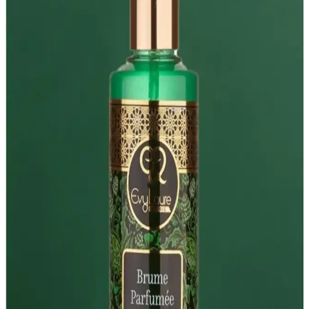
ferahlatıcı ve canlandırıcı bir deneyim sunar, estetik ve fonksiyonel
kullanım sağlar.
Bee Beauty Bronz Etkili Vücut Spreyi: Parlaklık ve
Ferahlık Sağlayan Güncel Seçenekler
Bee Beauty bronz etkili vücut spreyi, doğal parlaklık ve ferahlatıcı
kokusu ile günlük bakımda pratik ve uygun fiyatlı bir tercih sunar.
Ferahlatıcı ve Hoş Kokulu Vücut Spreyleri: Günlük
Kullanım İçin En İyi Seçenekler
Ferahlatıcı ve hoş kokulu vücut spreyleri, günlük bakımda ferahlık
ve özgüven sağlar. Hafif formülleri ve kalıcı kokularıyla pratik
kullanım sunar.
Bee Beauty Bronze Işıltılı Vücut Spreyi: Doğal
Parlaklık ve Ferahlatıcı Etki Sağlayan Ürün
Bee Beauty Bronze Işıltılı Vücut Spreyi, 250 ml'lik şişesiyle doğal
parlaklık ve ferahlatıcı etkisiyle günlük bakımda pratik ve şık bir
tercih sunar.