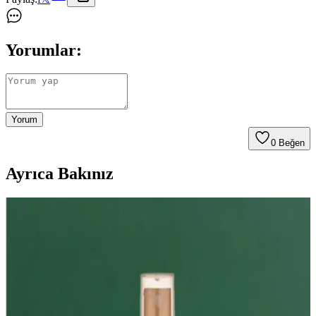
Yorumlar:
Yorum
0
Beğen
Ayrıca Bakınız
Günlük Kullanım İçin Ferahlatıcı ve Organik Vücut
Spreyi Seçenekleri
150 ml ferahlatıcı ve organik içerikli vücut spreyleri, günlük
yaşamda tazelik ve pratiklik sunar, hafif kokular ve doğal içeriklerle
cilt dostu kullanım sağlar.
Pembe Vücut Spreyleri: Günlük Ferahlık ve