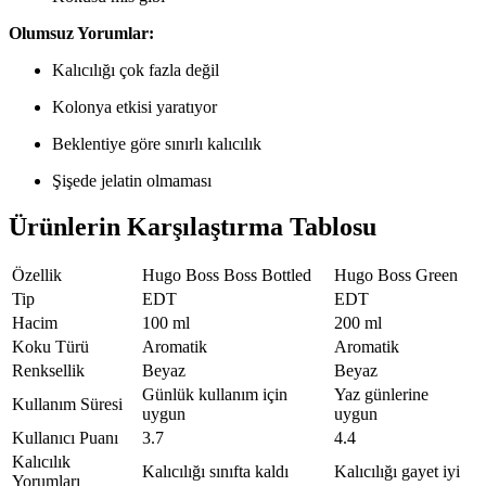
Olumsuz Yorumlar:
Kalıcılığı çok fazla değil
Kolonya etkisi yaratıyor
Beklentiye göre sınırlı kalıcılık
Şişede jelatin olmaması
Ürünlerin Karşılaştırma Tablosu
Özellik
Hugo Boss Boss Bottled
Hugo Boss Green
Tip
EDT
EDT
Hacim
100 ml
200 ml
Koku Türü
Aromatik
Aromatik
Renksellik
Beyaz
Beyaz
Günlük kullanım için
Yaz günlerine
Kullanım Süresi
uygun
uygun
Kullanıcı Puanı
3.7
4.4
Kalıcılık
Kalıcılığı sınıfta kaldı
Kalıcılığı gayet iyi
Yorumları