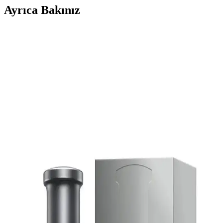
Ayrıca Bakınız
Hugo Boss Erkek Parfüm Seçim Rehberi: En İyi
Kokuları ve İpuçları
Hugo Boss'un erkekler için sunduğu çeşitli parfümler arasından en
uygun olanı seçmek için ipuçları ve popüler modelleri keşfedin.
Kendinizi ifade edin ve tarzınıza uygun kokuyu bulun.
Hugo Boss Ma Vie Pour Femme Edp 75 Ml
Kadınlar İçin Zarif ve Modern Parfüm Tanıtımı ve
Yorumlar
Hugo Boss Ma Vie Pour Femme Edp, zarif ve hafif aromasıyla
günlük ve özel anlar için ideal, 75 ml şişesiyle şıklık ve kalite sunan
kadın parfümüdür.
Hugo Boss Erkek Parfümleri: Çeşitleri, Seçim
Rehberi ve Kullanım İpuçları
Hugo Boss erkek parfümleri, farklı tarzlara uygun çeşitli seçenekler