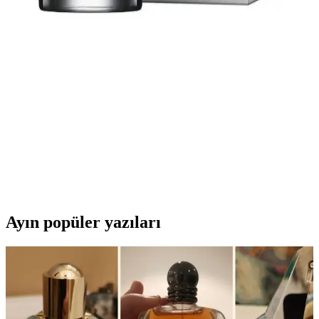
Hugo Boss Boss Bottled ile Hugo Boss Green
Parfüm Karşılaştırması ve Özellikleri
Bu makalede Hugo Boss'un iki popüler parfümü, Boss Bottled ve
Green, özellikleriyle karşılaştırılıyor. Kalıcılık, yorumlar ve kullanım
alanı gibi faktörler ele alınıyor.
Hugo Boss Boss Bottled: Şıklık ve Güvenin
Aromatik Temsilcisi
Hugo Boss Boss Bottled, her erkeğin parfüm koleksiyonunda yer
alması gereken, şık ve kalıcı bir aromatik parfümdür. Kendine
güvenen erkekler için ideal bir tercih.
Ayın popüler yazıları