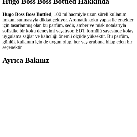
Hugo Boss Boss Bottled Hakkında
Hugo Boss Boss Bottled
, 100 ml hacmiyle uzun süreli kullanım
imkanı sunmasıyla dikkat çekiyor. Aromatik koku yapısı ile erkekler
için tasarlanmış olan bu parfüm, sedir, amber ve misk notalarıyla
sofistike bir koku deneyimi yaşatıyor. EDT formülü sayesinde kolay
uygulama sağlar ve kalıcılığı önemli ölçüde yüksektir. Bu parfüm,
günlük kullanım için de uygun olup, her yaş grubuna hitap eden bir
seçenektir.
Ayrıca Bakınız
Hugo Boss Erkek Parfüm Seçim Rehberi: En İyi
Kokuları ve İpuçları
Hugo Boss'un erkekler için sunduğu çeşitli parfümler arasından en
uygun olanı seçmek için ipuçları ve popüler modelleri keşfedin.
Kendinizi ifade edin ve tarzınıza uygun kokuyu bulun.
Hugo Boss Ma Vie Pour Femme Edp 75 Ml
Kadınlar İçin Zarif ve Modern Parfüm Tanıtımı ve
Yorumlar