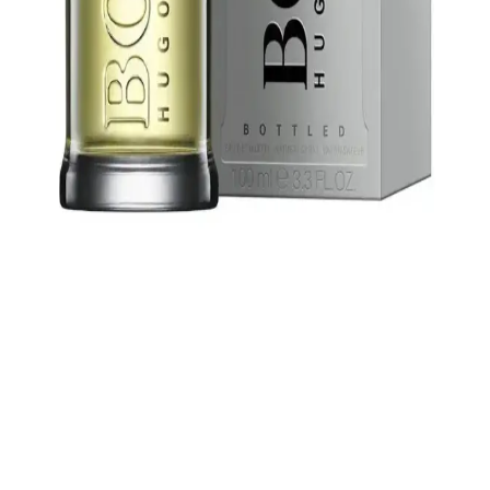
erkeklerin tarzını tamamlayan kaliteli ve güvenilir kokular sunar. Her
ihtiyaca uygun modelleriyle fark yaratır.
Hugo Boss’un En İyi Parfümleri ve Seçim
İpuçlarıyla Kapsamlı Rehber
Hugo Boss’un en sevilen parfümleri, özellikleri ve seçim ipuçlarıyla
ilgili kapsamlı rehber. Kişisel tarzınıza uygun ve kalıcı kokuları
keşfedin.
Hugo Boss Boss Bottled ile Hugo Boss Green
Parfüm Karşılaştırması ve Özellikleri
Bu makalede Hugo Boss'un iki popüler parfümü, Boss Bottled ve
Green, özellikleriyle karşılaştırılıyor. Kalıcılık, yorumlar ve kullanım
alanı gibi faktörler ele alınıyor.
Hugo Boss Boss Bottled: Şıklık ve Güvenin
Aromatik Temsilcisi
Hugo Boss Boss Bottled, her erkeğin parfüm koleksiyonunda yer
alması gereken, şık ve kalıcı bir aromatik parfümdür. Kendine
güvenen erkekler için ideal bir tercih.