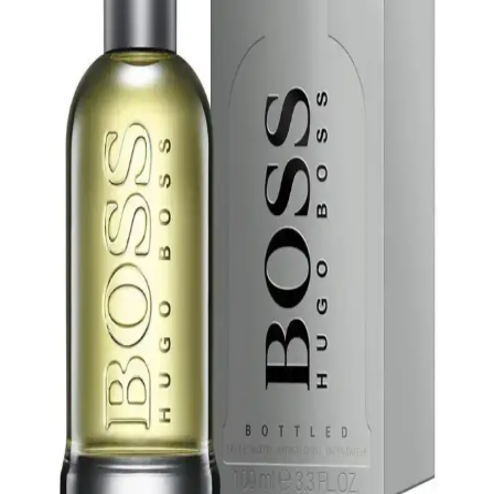
ve kullanım ipuçlarıyla kendinizi ifade etmenize yardımcı olur.
Doğru parfüm seçimiyle özgüveninizi artırın.
Hugo Boss Parfüm Fiyatları ve Modelleri: Kalite ve
Fiyat Dengesi Analizi
Hugo Boss parfümlerinin fiyat aralıkları, modelleri ve satın alma
ipuçları hakkında detaylı bilgi. Kalite ve fiyat dengesini gözeterek
doğru seçim yapmanıza yardımcı olur.
Hugo Boss Erkek Parfümü: Çeşitleri, Özellikleri ve
Alım Tavsiyeleri
Hugo Boss erkek parfümleri, çeşitli aromalar ve fiyat seçenekleriyle
erkeklerin tarzını tamamlayan kaliteli ve güvenilir kokular sunar. Her
ihtiyaca uygun modelleriyle fark yaratır.
Hugo Boss’un En İyi Parfümleri ve Seçim
İpuçlarıyla Kapsamlı Rehber
Hugo Boss’un en sevilen parfümleri, özellikleri ve seçim ipuçlarıyla
ilgili kapsamlı rehber. Kişisel tarzınıza uygun ve kalıcı kokuları
keşfedin.