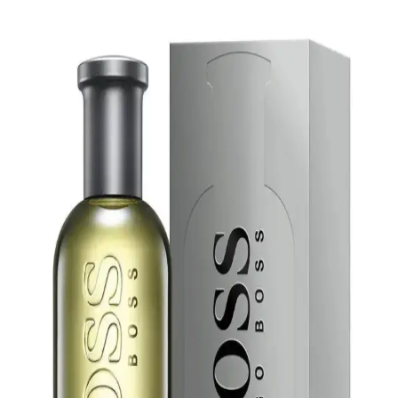
Hugo Boss Ma Vie Pour Femme Edp, zarif ve hafif aromasıyla
günlük ve özel anlar için ideal, 75 ml şişesiyle şıklık ve kalite sunan
kadın parfümüdür.
Hugo Boss Erkek Parfümleri: Çeşitleri, Seçim
Rehberi ve Kullanım İpuçları
Hugo Boss erkek parfümleri, farklı tarzlara uygun çeşitli seçenekler
ve kullanım ipuçlarıyla kendinizi ifade etmenize yardımcı olur.
Doğru parfüm seçimiyle özgüveninizi artırın.
Hugo Boss Parfüm Fiyatları ve Modelleri: Kalite ve
Fiyat Dengesi Analizi
Hugo Boss parfümlerinin fiyat aralıkları, modelleri ve satın alma
ipuçları hakkında detaylı bilgi. Kalite ve fiyat dengesini gözeterek
doğru seçim yapmanıza yardımcı olur.
Hugo Boss Erkek Parfümü: Çeşitleri, Özellikleri ve
Alım Tavsiyeleri
Hugo Boss erkek parfümleri, çeşitli aromalar ve fiyat seçenekleriyle