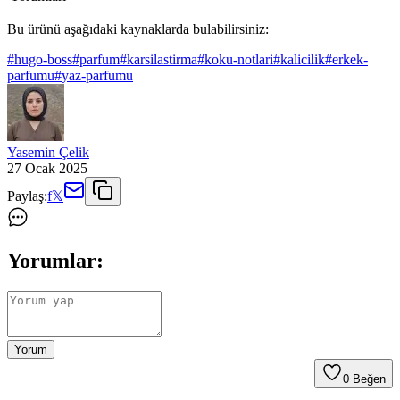
Bu ürünü aşağıdaki kaynaklarda bulabilirsiniz:
#
hugo-boss
#
parfum
#
karsilastirma
#
koku-notlari
#
kalicilik
#
erkek-
parfumu
#
yaz-parfumu
Yasemin Çelik
27 Ocak 2025
Paylaş:
f
𝕏
Yorumlar:
Yorum
0
Beğen