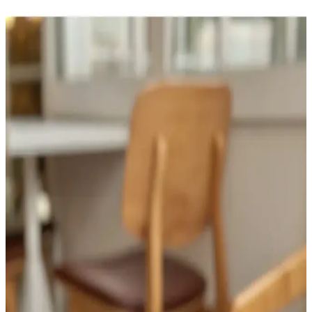
Genel Markalar Çantalı 12 Parça Manikür ve
Pedikür Seti ile Kişisel Bakım Kolaylığı
El ve ayak bakımı için tasarlanmış 12 parçalık set, taşıma çantasıyla
hijyenik ve pratik kullanım sağlar. Metal yapısı ince olsa da, dikkatli
kullanılması önerilir.
Seyahatleriniz İçin En Uygun Kozmetik Çantası
Seçimi ve Pratik Kullanım İpuçları
Kozmetik çantası seçerken malzeme kalitesi, bölme sayısı ve su
geçirmez özellikler önemli. Doğru seçimle ürünlerinizi koruyabilir,
seyahat konforunuzu artırabilirsiniz.
Papatya Desenli Büyük Boy Makyaj Çantaları:
Fonksiyonellik ve Estetiğin Birleşimi
Papatya desenleriyle süslenmiş büyük makyaj çantaları, geniş iç
hacmi ve dayanıklı yapısıyla pratik kullanım sağlar, estetik
görünümüyle de dikkat çeker.
Büyük Boy Bej Renkli Makyaj Çantası Seçenekleri