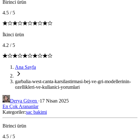
Birinci ürün
4.5
/
5
İkinci ürün
4.2
/
5
Ana Sayfa
garbalia-west-canta-karsilastirmasi-bej-ve-gri-modellerinin-
ozellikleri-ve-kullanici-yorumlari
Derya Güven
·
17 Nisan 2025
En Çok Arananlar
Kategoriler:
sac bakimi
Birinci ürün
4.5
/
5