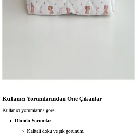
Ecoform Organizer ile NS Reliable Captain Seyahat
Makyaj Çantası Karşılaştırması
Bu karşılaştırmada Ecoform Organizer ile NS Reliable Captain
Seyahat Makyaj Organizerinin boyut, malzeme, iç düzen ve
dayanıklılık kriterleri üzerinden performansı inceleniyor; kullanıcı
yorumları güvenilirlik farklarını öne çıkarıyor.
Batekso Pembe Ayıcık Desenli Büyük Boy Makyaj
Çantası Şık ve İşlevsel Tasarım
Batekso'nun pembe ayıcık desenli makyaj çantası, geniş iç hacmi ve
şık tasarımıyla seyahat ve günlük kullanım için ideal, dayanıklı ve
kolay temizlenebilir özellikleriyle dikkat çekiyor.
Kullanıcı Yorumlarından Öne Çıkanlar
Kullanıcı yorumlarına göre:
Olumlu Yorumlar
:
Kaliteli doku ve şık görünüm.