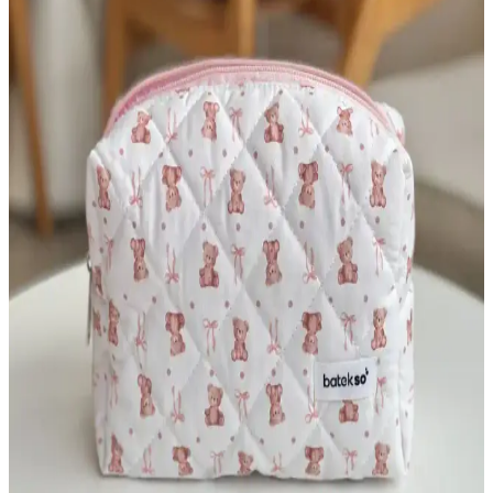
ve Özellikleri
Bej renkli büyük makyaj çantaları, dayanıklı malzemeleri ve pratik
tasarımıyla makyaj ürünlerinizi güvenle taşımanızı sağlar. Geniş
bölmeleri ve şık görünümüyle kullanıcıların tercihidir.
Makyaj Çantası Seçiminde Boyut ve Malzeme
İpuçları
Makyaj çantası seçiminde boyut ve malzeme faktörleri, kullanım
amacı ve ihtiyaçlara uygunluk açısından büyük önem taşır. Doğru
seçimle ürünlerin korunması ve düzenli taşınması sağlanır.
Kozmetik Çanta Seçimi ve Seyahatlerde Kullanım
İpuçları: Pratik ve Dayanıklı Modeller
Seyahat ve günlük kullanım için ideal kozmetik çanta seçiminde
boyut, malzeme ve tasarım önemli. Dayanıklı, pratik ve düzenli
taşıma sağlayan modellerle bakım ürünlerinizi kolayca organize
edin.
Ecoform Organizer ile NS Reliable Captain Seyahat
Makyaj Çantası Karşılaştırması