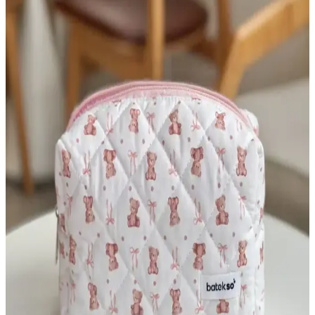
görünümüyle de dikkat çeker.
Büyük Boy Bej Renkli Makyaj Çantası Seçenekleri
ve Özellikleri
Bej renkli büyük makyaj çantaları, dayanıklı malzemeleri ve pratik
tasarımıyla makyaj ürünlerinizi güvenle taşımanızı sağlar. Geniş
bölmeleri ve şık görünümüyle kullanıcıların tercihidir.
Makyaj Çantası Seçiminde Boyut ve Malzeme
İpuçları
Makyaj çantası seçiminde boyut ve malzeme faktörleri, kullanım
amacı ve ihtiyaçlara uygunluk açısından büyük önem taşır. Doğru
seçimle ürünlerin korunması ve düzenli taşınması sağlanır.
Kozmetik Çanta Seçimi ve Seyahatlerde Kullanım
İpuçları: Pratik ve Dayanıklı Modeller
Seyahat ve günlük kullanım için ideal kozmetik çanta seçiminde
boyut, malzeme ve tasarım önemli. Dayanıklı, pratik ve düzenli
taşıma sağlayan modellerle bakım ürünlerinizi kolayca organize
edin.