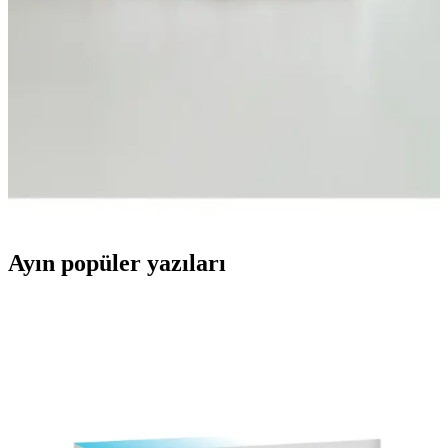
Bu karşılaştırmada Ecoform Organizer ile NS Reliable Captain
Seyahat Makyaj Organizerinin boyut, malzeme, iç düzen ve
dayanıklılık kriterleri üzerinden performansı inceleniyor; kullanıcı
yorumları güvenilirlik farklarını öne çıkarıyor.
Batekso Pembe Ayıcık Desenli Büyük Boy Makyaj
Çantası Şık ve İşlevsel Tasarım
Batekso'nun pembe ayıcık desenli makyaj çantası, geniş iç hacmi ve
şık tasarımıyla seyahat ve günlük kullanım için ideal, dayanıklı ve
kolay temizlenebilir özellikleriyle dikkat çekiyor.
Ayın popüler yazıları