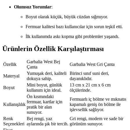
Olumsuz Yorumlar
:
Boyut olarak küçük, büyük cüzdan sığmıyor.
Fermuar kalitesi bazı kullanıcılar için sorun teşkil etti.
İlk kullanımda askı kopma gibi problemler yaşandı.
Ürünlerin Özellik Karşılaştırması
Garbalia West Bej
Özellik
Garbalia West Gri Çanta
Çanta
Yumuşak deri, kaliteli
Birinci sınıf suni deri,
Materyal
dokuya sahip.
dayanıklıdır.
Mini boyut, günlük
13 cm x 21 cm x 6 cm
Boyut
kullanım için ideal.
ölçülerinde.
Ön kısmındaki
Fermuarlı iç bölme ve mıknatıs
fermuar, kartlar için
Kullanışlılık
kapamalı geniş ön bölme ile
pratik bir alan
işlevsellik sağlıyor.
sunuyor.
Renk
Bej rengi, yaz
Gri rengi, modern ve sade bir
Seçenekleri
aylarında şık bir tercih.
görünüm sunuyor.