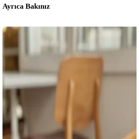
Ayrıca Bakınız
Genel Markalar Çantalı 12 Parça Manikür ve
Pedikür Seti ile Kişisel Bakım Kolaylığı
El ve ayak bakımı için tasarlanmış 12 parçalık set, taşıma çantasıyla
hijyenik ve pratik kullanım sağlar. Metal yapısı ince olsa da, dikkatli
kullanılması önerilir.
Seyahatleriniz İçin En Uygun Kozmetik Çantası
Seçimi ve Pratik Kullanım İpuçları
Kozmetik çantası seçerken malzeme kalitesi, bölme sayısı ve su
geçirmez özellikler önemli. Doğru seçimle ürünlerinizi koruyabilir,
seyahat konforunuzu artırabilirsiniz.
Papatya Desenli Büyük Boy Makyaj Çantaları:
Fonksiyonellik ve Estetiğin Birleşimi
Papatya desenleriyle süslenmiş büyük makyaj çantaları, geniş iç
hacmi ve dayanıklı yapısıyla pratik kullanım sağlar, estetik