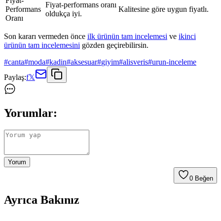
Fiyat-
Fiyat-performans oranı
Performans
Kalitesine göre uygun fiyatlı.
oldukça iyi.
Oranı
Son kararı vermeden önce
ilk ürünün tam incelemesi
ve
ikinci
ürünün tam incelemesini
gözden geçirebilirsin.
#
canta
#
moda
#
kadin
#
aksesuar
#
giyim
#
alisveris
#
urun-inceleme
Paylaş:
f
𝕏
Yorumlar:
Yorum
0
Beğen
Ayrıca Bakınız