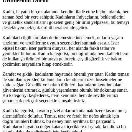
Ürünlerinin Önemi
Kadın, hayatın birçok alanında kendini ifade etme biçimi olarak, her
zaman özel bir yere sahiptir. Kadınların ihtiyaçlarını, beklentilerini
ve güzellik standartlarını gözeten geniş bir ürün yelpazesi, bu temayı
destekleyen pek çok ürünü beraberinde getirir.
Kadınlarla ilgili konuları derinlemesine incelemek, onların yaşam
tarzlarını ve tercihlerine uygun seçenekleri sunmak esastır. İster
kişisel bakım, ister parfüm dünyası, her alanda farklı tatlar ve
yenilikler bulunur. Kadın kategorisi, bu doğrultuda hem kaliteli hem
de kullanışlı ürünleri bir araya getirerek, çeşitli güzellik ve bakım
çözümleri arayanlara hitap etmektedir.
Zarafet ve şıklık, kadınların hayatında önemli yer tutar. Kadın teması
ile sunulan içerikler, kullanıcıların kendilerini özel hissetmelerine
katkı sağlar. Güzellik ve bakım ürünleri, kadınların kendine olan
güvenlerini artırarak, günlük yaşamlarına olumlu bir dokunuş sunar.
Bu kategoriyi keşfederek, hem kendinizi hem de sevdiklerinizi
şımartacak pek çok seçenekle tanışabilirsiniz.
Kadın kategorisi, hayatın güzel anlarını kutlamak üzere tasarlanmış
alternatiflerle doludur. Temiz, taze ve ferah bir nefes almak için
doğru ürünleri bulmak, bu deneyimin ayrılmaz bir parçasıdır.
Kadınların hayatına değer katacak içeriklere ulaşarak, kendinizi bu
alanda daha da geliştirmek için keşfe çıkın!