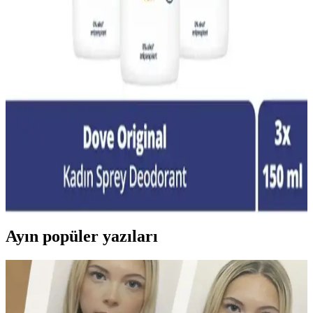
48 Saat Etkili Antiperspirantlar: Günlük Konfor ve
Güvenlik Sağlayan Çözümler
Günlük yaşamda uzun süreli koruma sağlayan antiperspirantlar, ter
ve koku kontrolü ile kişisel hijyeni artırır. 48 saat etkili ürünler,
yoğun tempolu günlerde güven ve konfor sunar.
Türkiye’de Ailelere Uygun Güvenli ve Doğal İçerikli
Yerli Deodorant Markaları
Türkiye’de ailelerin güvenle kullanabileceği, doğal içerikli ve
kimyasal içermeyen yerli deodorant markaları öne çıkıyor. Bu
ürünler, çocuklar ve hassas ciltler için uygun, tahriş ve alerji riskini
azaltan seçenekler sunuyor.
Ayın popüler yazıları