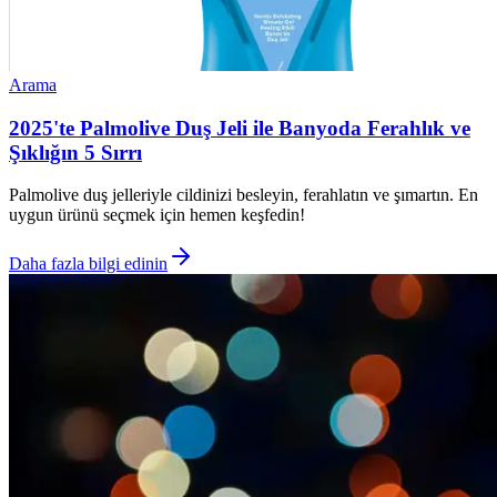
Arama
2025'te Palmolive Duş Jeli ile Banyoda Ferahlık ve
Şıklığın 5 Sırrı
Palmolive duş jelleriyle cildinizi besleyin, ferahlatın ve şımartın. En
uygun ürünü seçmek için hemen keşfedin!
Daha fazla bilgi edinin