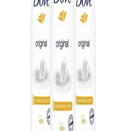
önleme özelliğiyle günlük kullanım için ideal, kıyafetlere zarar
vermez ve uzun süre tazelik sağlar.
Carpe Deodorant Formül Değişikliği, Performans ve
Müşteri İletişim Sorunları Analizi
Carpe deodorantın formül değişikliği, performans düşüşü ve müşteri
hizmetlerindeki iletişim sorunları detaylıca incelenmiştir. Formül
değişikliği şeffaflığı ve abonelik iptal problemleri ele alınmıştır.
NIVEA Erkek Bakım Seti Nişan Çeyiz Bohça
Sandıklı İçeriği ve Kullanım Özellikleri
NIVEA erkek bakım seti, tıraş, temizlik ve nemlendirme ürünleriyle
dolu, pratik ve yüksek kaliteli bir set olup, günlük bakım
ihtiyaçlarını karşılar ve kullanıcı memnuniyetini sağlar.
Erkek Bakımında Yeni Trendler ve Çevre Dostu
Ürünler Rehberi
Erkek bakım ürünleri, yeni trendler ve çevre dostu seçeneklerle
kişisel bakımda fark yaratıyor. Arko Men, parfüm ve deodorant gibi
ürünler, kalite ve sürdürülebilirliği bir araya getiriyor.