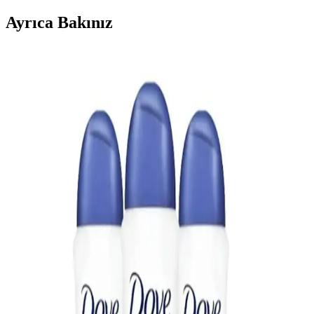
Ayrıca Bakınız
Yves Rocher Roll-On Deodorantleri: Doğal
İçeriklerle Cilt Dostu ve Uygun Fiyatlı Çözümler
Yves Rocher'in doğal içerikli ve cilt dostu roll-on deodorantleri,
çeşitli koku seçenekleri ve uygun fiyatlarıyla günlük bakımda ideal
tercihtir.
Koltuk Altı Karanlıklarının Nedenleri ve Asya
Güzellik Ürünleriyle Etkili Bakım Yöntemleri
Koltuk altı kararmalarının temel nedenleri sürtünme, tahriş ve ölü
deri birikimidir. Niasinamid, traneksamik asit gibi aktif içeriklerle
düzenli bakım ve uygun deodorant seçimi, cilt tonunu eşitlemede
etkilidir.
Deotak Roll-On Deodorant Kadınlar İçin Günlük
Kullanımda Güvenilir ve Etkili Koruma Sağlar
Deotak Roll-On Deodorant, hafif yapısı, hoş kokusu ve etkili koku