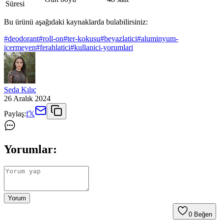
Süresi
Bu ürünü aşağıdaki kaynaklarda bulabilirsiniz:
#
deodorant
#
roll-on
#
ter-kokusu
#
beyazlatici
#
aluminyum-
icermeyen
#
ferahlatici
#
kullanici-yorumlari
Seda Kılıç
26 Aralık 2024
Paylaş:
f
𝕏
Yorumlar:
Yorum
0
Beğen