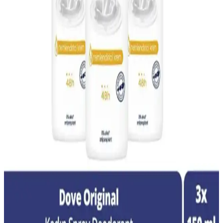
NIVEA erkek bakım seti, tıraş, temizlik ve nemlendirme ürünleriyle
dolu, pratik ve yüksek kaliteli bir set olup, günlük bakım
ihtiyaçlarını karşılar ve kullanıcı memnuniyetini sağlar.
Erkek Bakımında Yeni Trendler ve Çevre Dostu
Ürünler Rehberi
Erkek bakım ürünleri, yeni trendler ve çevre dostu seçeneklerle
kişisel bakımda fark yaratıyor. Arko Men, parfüm ve deodorant gibi
ürünler, kalite ve sürdürülebilirliği bir araya getiriyor.
48 Saat Etkili Antiperspirantlar: Günlük Konfor ve
Güvenlik Sağlayan Çözümler
Günlük yaşamda uzun süreli koruma sağlayan antiperspirantlar, ter
ve koku kontrolü ile kişisel hijyeni artırır. 48 saat etkili ürünler,
yoğun tempolu günlerde güven ve konfor sunar.
Türkiye’de Ailelere Uygun Güvenli ve Doğal İçerikli
Yerli Deodorant Markaları
Türkiye’de ailelerin güvenle kullanabileceği, doğal içerikli ve
kimyasal içermeyen yerli deodorant markaları öne çıkıyor. Bu