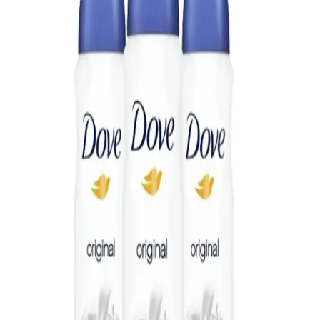
Güzellik Ürünleriyle Etkili Bakım Yöntemleri
Koltuk altı kararmalarının temel nedenleri sürtünme, tahriş ve ölü
deri birikimidir. Niasinamid, traneksamik asit gibi aktif içeriklerle
düzenli bakım ve uygun deodorant seçimi, cilt tonunu eşitlemede
etkilidir.
Deotak Roll-On Deodorant Kadınlar İçin Günlük
Kullanımda Güvenilir ve Etkili Koruma Sağlar
Deotak Roll-On Deodorant, hafif yapısı, hoş kokusu ve etkili koku
önleme özelliğiyle günlük kullanım için ideal, kıyafetlere zarar
vermez ve uzun süre tazelik sağlar.
Carpe Deodorant Formül Değişikliği, Performans ve
Müşteri İletişim Sorunları Analizi
Carpe deodorantın formül değişikliği, performans düşüşü ve müşteri
hizmetlerindeki iletişim sorunları detaylıca incelenmiştir. Formül
değişikliği şeffaflığı ve abonelik iptal problemleri ele alınmıştır.
NIVEA Erkek Bakım Seti Nişan Çeyiz Bohça
Sandıklı İçeriği ve Kullanım Özellikleri