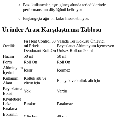
Bazı kullanıcılar, aşırı güneş altında terlediklerinde
performansının düştüğünü belirtiyor
Başlangıçta ağır bir koku hissedebiliyor.
Ürünler Arası Karşılaştırma Tablosu
Fa Heat Control 50
Vasada Ter Kokusu Önleyici
Özellik
ml Erkek
Beyazlatıcı Alüminyum Içermeyen
Deodorant Roll-On
Unisex Roll-on 50 ml
Hacim
50 ml
50 ml
Form
Roll On
Roll On
Alüminyum
İçerir
İçermez
İçerimi
Kullanım
Koltuk altı ve
El, ayak ve koltuk altı için
Alanı
vücut için
Beyazlatma
Yok
Vardır
Etkisi
Kıyafetlere
Leke
Bırakır
Bırakmaz
Bırakma
Etkisinin
Gün boyu
48 saat