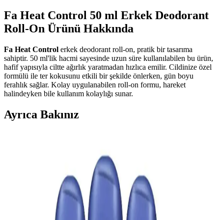
Fa Heat Control 50 ml Erkek Deodorant
Roll-On Ürünü Hakkında
Fa Heat Control
erkek deodorant roll-on, pratik bir tasarıma
sahiptir. 50 ml'lik hacmi sayesinde uzun süre kullanılabilen bu ürün,
hafif yapısıyla ciltte ağırlık yaratmadan hızlıca emilir. Cildinize özel
formülü ile ter kokusunu etkili bir şekilde önlerken, gün boyu
ferahlık sağlar. Kolay uygulanabilen roll-on formu, hareket
halindeyken bile kullanım kolaylığı sunar.
Ayrıca Bakınız
Yves Rocher Roll-On Deodorantleri: Doğal
İçeriklerle Cilt Dostu ve Uygun Fiyatlı Çözümler
Yves Rocher'in doğal içerikli ve cilt dostu roll-on deodorantleri,
çeşitli koku seçenekleri ve uygun fiyatlarıyla günlük bakımda ideal
tercihtir.
Koltuk Altı Karanlıklarının Nedenleri ve Asya