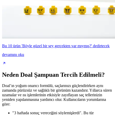
Bu 10 ürün 'Böyle güzel bir şey gerçekten var mıymış?' dedirtecek
devamını oku
Neden Doal Şampuan Tercih Edilmeli?
Doal’ın yoğum onarıcı formülü, saçlarınızı güçlendirirken aynı
zamanda pürüzsüz ve sağlıklı bir görünüm kazandırır. Yıllarca süren
uzamalar ve ısı işlemlerinin etkisiyle zayıflayan saç tellerinizin
yeniden yapılanmasına yardımcı olur. Kullanıcıların yorumlarına
göre:
"3 haftada sonuç vereceğini söylemişlerdi". Bu tür