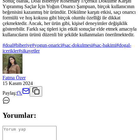
Sonuç olarak, Doal Biberiye Rosemary İ?çerikli Dökülme Karşıtı
Yıpranmış Saçlar İçin Yoğun Onarıcı Şampuan, birçok kullanıcının
beğenisini kazanmış bir üründür. Dökülme karşıtı etkisi, saçı onarıcı
formülü ve hoş kokusu gibi birçok olumlu özelliği ile dikkat
çekmektedir. Ancak, her ürün gibi, kişisel deneyimler değişiklik
gösterebilir. Farklı saç tipleri için etkili sonuçlar elde etmek amacıyla
kullanıcıların ürünü düzenli bir şekilde kullanmaları önerilmektedir.
#
doal
#
biberiye
#
yogun-onarici
#
sac-dokulmesi
#
sac-bakimi
#
dogal-
icerikler
#
sikayetler
Fatma Özer
15 Kasım 2024
Paylaş:
f
𝕏
Yorumlar: