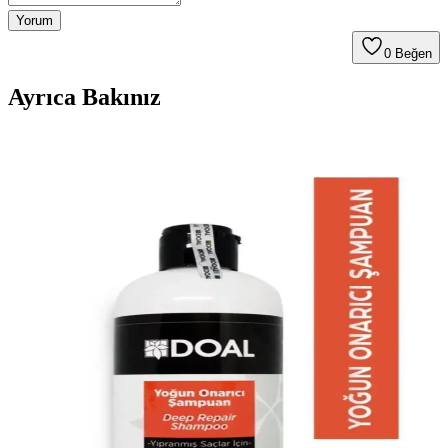
Yorum
0
Beğen
Ayrıca Bakınız
Saç Dökülmesine Karşı DOAL ve HBEAUTY Zayıf
Saçlar Şampuanı Karşılaştırması
DOAL Zayıf Saçlar için Güçlendirici ve HBEAUTY Kolajen
Şampuanı, saç dökülmesi sorununu çözmeye yönelik etkili
ürünlerdir. Hangisi sizin için daha iyi bir tercih?
Karşılaştırma: DOAL Yıpranmış Saçlar İçin Onarıcı
Şampuan ile Liquid Keratin Şampuanı
Yıpranmış saçlar için iki popüler şampuanı karşılaştırıyoruz. DOAL
ve Liquid Keratin şampuanları arasındaki farklar, faydalar ve
kullanıcı yorumlarıyla saç sağlığınızı nasıl iyileştirebilirsiniz?
Doal Biberiye İçerikli Yoğun Onarıcı Şampuan: