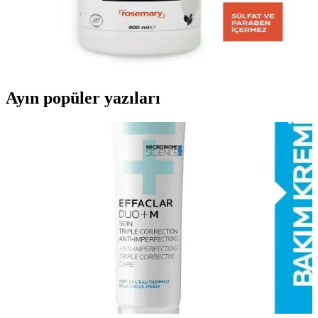
Dökülme Karşıtı Çözüm
Doal Biberiye Rosemary içerikli yoğun onarıcı şampuan, yıpranmış
saçları derinlemesine temizler ve güçlendirir. Saç dökülmesine karşı
etkili bir çözüm sunar.
Ayın popüler yazıları