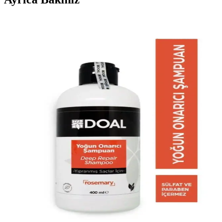
Saç Dökülmesine Karşı DOAL ve HBEAUTY Zayıf
Saçlar Şampuanı Karşılaştırması
DOAL Zayıf Saçlar için Güçlendirici ve HBEAUTY Kolajen
Şampuanı, saç dökülmesi sorununu çözmeye yönelik etkili
ürünlerdir. Hangisi sizin için daha iyi bir tercih?
Karşılaştırma: DOAL Yıpranmış Saçlar İçin Onarıcı
Şampuan ile Liquid Keratin Şampuanı
Yıpranmış saçlar için iki popüler şampuanı karşılaştırıyoruz. DOAL
ve Liquid Keratin şampuanları arasındaki farklar, faydalar ve
kullanıcı yorumlarıyla saç sağlığınızı nasıl iyileştirebilirsiniz?
Doal Biberiye İçerikli Yoğun Onarıcı Şampuan:
Dökülme Karşıtı Çözüm
Doal Biberiye Rosemary içerikli yoğun onarıcı şampuan, yıpranmış
saçları derinlemesine temizler ve güçlendirir. Saç dökülmesine karşı
etkili bir çözüm sunar.