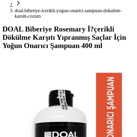
doal-biberiye-icerikli-yogun-onarici-sampuan-dokulme-
karsiti-cozum
DOAL Biberiye Rosemary İ?çerikli
Dökülme Karşıtı Yıpranmış Saçlar İçin
Yoğun Onarıcı Şampuan 400 ml