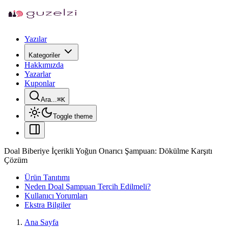
Yazılar
Kategoriler
Hakkımızda
Yazarlar
Kuponlar
Ara...
⌘
K
Toggle theme
Doal Biberiye İçerikli Yoğun Onarıcı Şampuan: Dökülme Karşıtı
Çözüm
Ürün Tanıtımı
Neden Doal Şampuan Tercih Edilmeli?
Kullanıcı Yorumları
Ekstra Bilgiler
Ana Sayfa