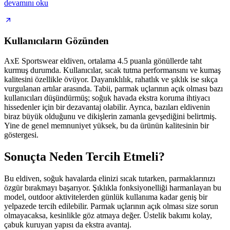
devamını oku
Kullanıcıların Gözünden
AxE Sportswear eldiven, ortalama 4.5 puanla gönüllerde taht
kurmuş durumda. Kullanıcılar, sıcak tutma performansını ve kumaş
kalitesini özellikle övüyor. Dayanıklılık, rahatlık ve şıklık ise sıkça
vurgulanan artılar arasında. Tabii, parmak uçlarının açık olması bazı
kullanıcıları düşündürmüş; soğuk havada ekstra koruma ihtiyacı
hissedenler için bir dezavantaj olabilir. Ayrıca, bazıları eldivenin
biraz büyük olduğunu ve dikişlerin zamanla gevşediğini belirtmiş.
Yine de genel memnuniyet yüksek, bu da ürünün kalitesinin bir
göstergesi.
Sonuçta Neden Tercih Etmeli?
Bu eldiven, soğuk havalarda elinizi sıcak tutarken, parmaklarınızı
özgür bırakmayı başarıyor. Şıklıkla fonksiyonelliği harmanlayan bu
model, outdoor aktivitelerden günlük kullanıma kadar geniş bir
yelpazede tercih edilebilir. Parmak uçlarının açık olması size sorun
olmayacaksa, kesinlikle göz atmaya değer. Üstelik bakımı kolay,
çabuk kuruyan yapısı da ekstra avantaj.