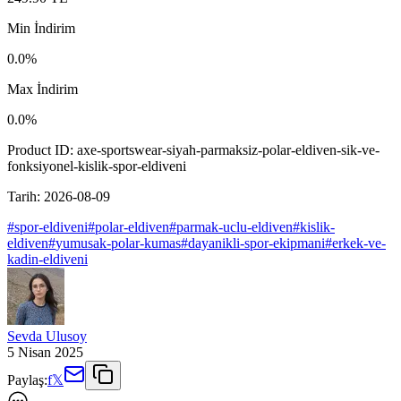
Min İndirim
0.0
%
Max İndirim
0.0
%
Product ID:
axe-sportswear-siyah-parmaksiz-polar-eldiven-sik-ve-
fonksiyonel-kislik-spor-eldiveni
Tarih:
2026-08-09
#
spor-eldiveni
#
polar-eldiven
#
parmak-uclu-eldiven
#
kislik-
eldiven
#
yumusak-polar-kumas
#
dayanikli-spor-ekipmani
#
erkek-ve-
kadin-eldiveni
Sevda Ulusoy
5 Nisan 2025
Paylaş:
f
𝕏