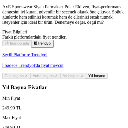
AxE Sportswear Siyah Parmaksız Polar Eldiven, fiyat-performans
dengesini iyi kuran, güvenilir bir seçenek olarak öne çıkıyor. Soğuk
günlerde hem stilinizi korumak hem de ellerinizi sıcak tutmak
isteyenler için ideal bir ürün. Denemeye değer, değil mi?
Fiyat Bilgileri
Farklı platformlardaki fiyat trendleri
🛒
Hepsiburada
🛍️
Trendyol
Seçili Platform:
Trendyol
ℹ️ Sadece Trendyol'da fiyat mevcut
Gün başına
✗
Hafta başına
✗
Ay başına
✗
Yıl başına
Yıl Başına Fiyatlar
Min Fiyat
249.90
TL
Max Fiyat
249.90
TL