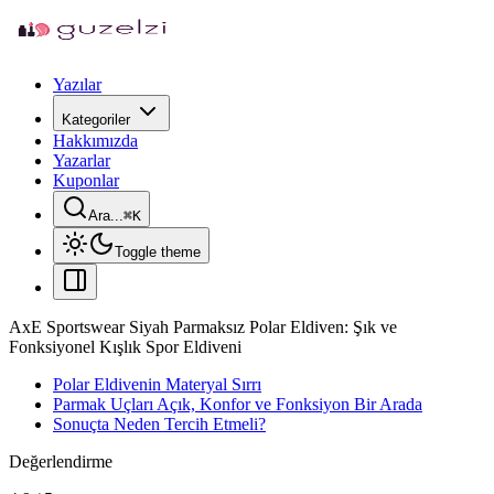
Yazılar
Kategoriler
Hakkımızda
Yazarlar
Kuponlar
Ara...
⌘
K
Toggle theme
AxE Sportswear Siyah Parmaksız Polar Eldiven: Şık ve
Fonksiyonel Kışlık Spor Eldiveni
Polar Eldivenin Materyal Sırrı
Parmak Uçları Açık, Konfor ve Fonksiyon Bir Arada
Sonuçta Neden Tercih Etmeli?
Değerlendirme