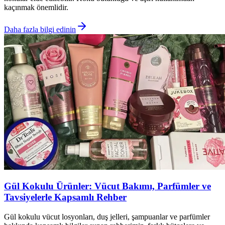
kaçınmak önemlidir.
Daha fazla bilgi edinin
Gül Kokulu Ürünler: Vücut Bakımı, Parfümler ve
Tavsiyelerle Kapsamlı Rehber
Gül kokulu vücut losyonları, duş jelleri, şampuanlar ve parfümler