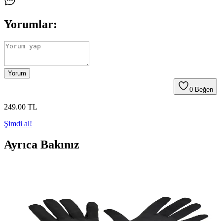
Yorumlar:
Yorum
0
Beğen
249
.00
TL
Şimdi al!
Ayrıca Bakınız
AxE Sportswear Siyah Parmaksız Polar Eldiven:
Şık ve Fonksiyonel Kışlık Spor Eldiveni
AxE Sportswear'un siyah, yarım parmak polar eldiveni, yüksek
kaliteli kumaşıyla sıcaklık ve şıklığı bir arada sunar, dokunmatik