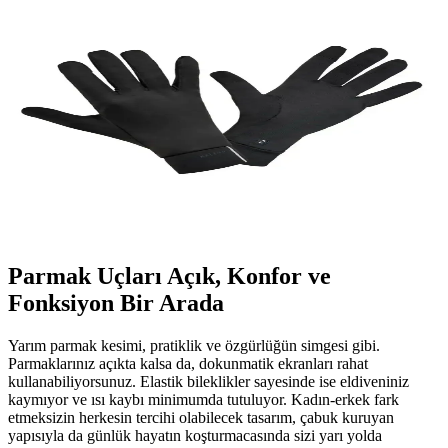
AxE Sportswear Siyah Parmaksız Polar Eldiven:
Şık ve Fonksiyonel Kışlık Spor Eldiveni
AxE Sportswear'un siyah, yarım parmak polar eldiveni, yüksek
kaliteli kumaşıyla sıcaklık ve şıklığı bir arada sunar, dokunmatik
uyumu ve rahat tasarımıyla günlük ve outdoor kullanıma uygundur.
Kış Ayları İçin En İyi Dokunmatik Eldiven
Karşılaştırması ve Seçenekler
İki popüler dokunmatik eldiveni karşılaştırıyoruz: dayanıklılık, sıcak
tutma ve kullanım kolaylığı açısından detaylar içerir.
Parmak Uçları Açık, Konfor ve
Fonksiyon Bir Arada
Yarım parmak kesimi, pratiklik ve özgürlüğün simgesi gibi.
Parmaklarınız açıkta kalsa da, dokunmatik ekranları rahat
kullanabiliyorsunuz. Elastik bileklikler sayesinde ise eldiveniniz
kaymıyor ve ısı kaybı minimumda tutuluyor. Kadın-erkek fark
etmeksizin herkesin tercihi olabilecek tasarım, çabuk kuruyan
yapısıyla da günlük hayatın koşturmacasında sizi yarı yolda