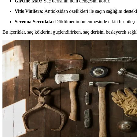
Glycine Max:
Saç derisinin nem dengesini korur.
Vitis Vinifera:
Antioksidan özellikleri ile saçın sağlığını destekl
Serenoa Serrulata:
Dökülmenin önlenmesinde etkili bir bileşe
Bu içerikler, saç köklerini güçlendirirken, saç derisini besleyerek sağl