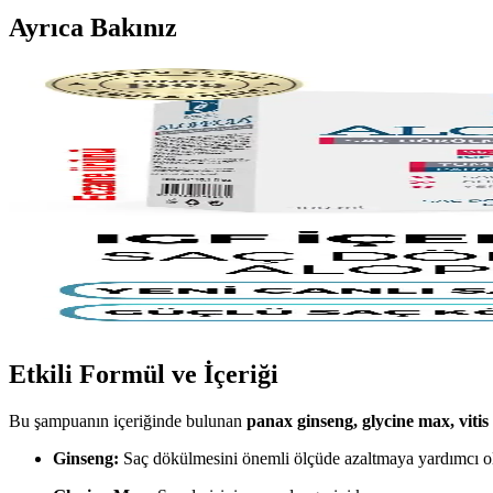
Ayrıca Bakınız
Karşılaştırma: Alopecia ve Bioxcin Forte Saç Dökülm
Alopecia ve Bioxcin Forte şampuanlarını inceleyerek, saç dökülmesi k
Alopecia Procapil ve IGF İçeren Saç Dökülmesine Ka
Saç dökülmesine karşı etkili olan Alopecia Procapil ve IGF içeren şampu
Alopecia Saç Dökülmesine Karşı Etkili Saç Bakım Ş
Alopecia saç dökülmesine karşı özel şampuan, saç köklerini besleyip gü
Etkili Formül ve İçeriği
Bu şampuanın içeriğinde bulunan
panax ginseng, glycine max, vitis
Ginseng:
Saç dökülmesini önemli ölçüde azaltmaya yardımcı ol