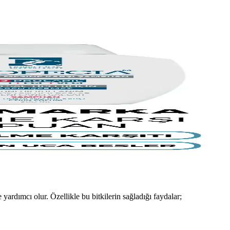
ını ve ürün özelliklerini keşfedin.
içerikler.
 yardımcı olur. Özellikle bu bitkilerin sağladığı faydalar;