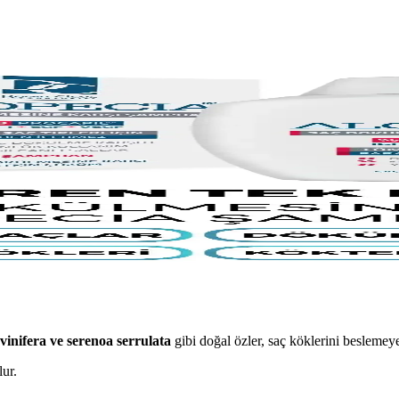
esi Önleyici Şampuanlar
onusunda hangi ürünün daha etkili olduğunu öğrenin. Kullanıcı yorumlar
rşı Etkili Şampuan
an hakkında detaylı bilgi. Sağlıklı saçlar için patentli formül ve doğal 
ampuanı Rehberi
çlendirirken saç sağlığınızı artırır. Günlük kullanım için uygundur.
 vinifera ve serenoa serrulata
gibi doğal özler, saç köklerini beslemeye
ur.