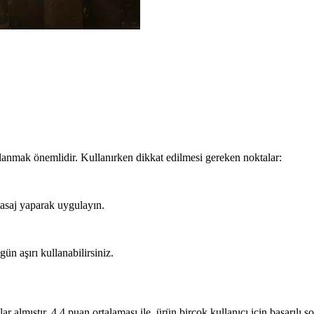
lanmak önemlidir. Kullanırken dikkat edilmesi gereken noktalar:
asaj yaparak uygulayın.
n aşırı kullanabilirsiniz.
almıştır. 4.4 puan ortalaması ile, ürün birçok kullanıcı için başarılı son