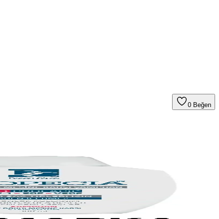
0
Beğen
ını ve ürün özelliklerini keşfedin.
içerikler.