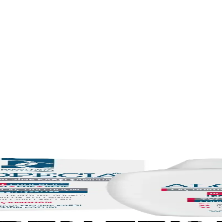
esi Önleyici Şampuanlar
onusunda hangi ürünün daha etkili olduğunu öğrenin. Kullanıcı yorumlar
rşı Etkili Şampuan
an hakkında detaylı bilgi. Sağlıklı saçlar için patentli formül ve doğal 