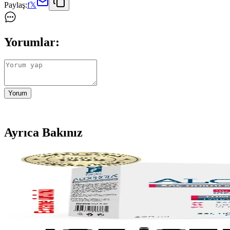
Paylaş:
f
𝕏
Yorumlar:
Yorum
Ayrıca Bakınız
Karşılaştırma: Alopecia ve Bioxcin Forte Saç Dökülm
Alopecia ve Bioxcin Forte şampuanlarını inceleyerek, saç dökülmesi k
Alopecia Procapil ve IGF İçeren Saç Dökülmesine Ka
Saç dökülmesine karşı etkili olan Alopecia Procapil ve IGF içeren şampu