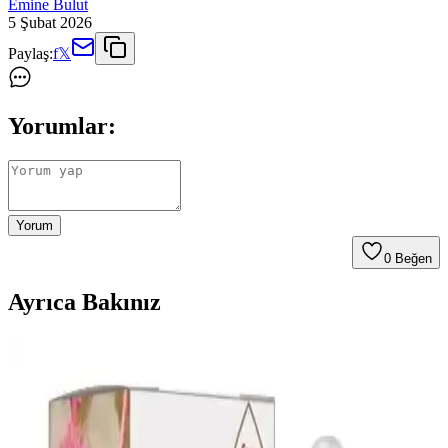
Emine Bulut
5 Şubat 2026
Paylaş:
f
𝕏
Yorumlar:
Yorum
0
Beğen
Ayrıca Bakınız
2024 Yılında Öne Çıkacak Saç Modelleri ve Güzellik
Trendleri
2024 yılında doğal ve bakım kolaylığı sağlayan saç stilleri ön planda
olacak. Trendler henüz net olmasa da, kişisel stil ve moda