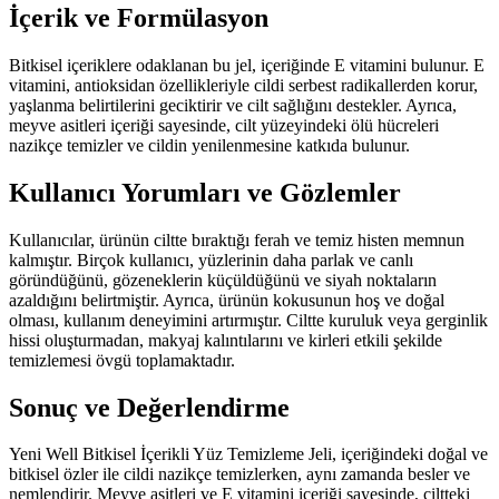
İçerik ve Formülasyon
Bitkisel içeriklere odaklanan bu jel, içeriğinde E vitamini bulunur. E
vitamini, antioksidan özellikleriyle cildi serbest radikallerden korur,
yaşlanma belirtilerini geciktirir ve cilt sağlığını destekler. Ayrıca,
meyve asitleri içeriği sayesinde, cilt yüzeyindeki ölü hücreleri
nazikçe temizler ve cildin yenilenmesine katkıda bulunur.
Kullanıcı Yorumları ve Gözlemler
Kullanıcılar, ürünün ciltte bıraktığı ferah ve temiz histen memnun
kalmıştır. Birçok kullanıcı, yüzlerinin daha parlak ve canlı
göründüğünü, gözeneklerin küçüldüğünü ve siyah noktaların
azaldığını belirtmiştir. Ayrıca, ürünün kokusunun hoş ve doğal
olması, kullanım deneyimini artırmıştır. Ciltte kuruluk veya gerginlik
hissi oluşturmadan, makyaj kalıntılarını ve kirleri etkili şekilde
temizlemesi övgü toplamaktadır.
Sonuç ve Değerlendirme
Yeni Well Bitkisel İçerikli Yüz Temizleme Jeli, içeriğindeki doğal ve
bitkisel özler ile cildi nazikçe temizlerken, aynı zamanda besler ve
nemlendirir. Meyve asitleri ve E vitamini içeriği sayesinde, ciltteki