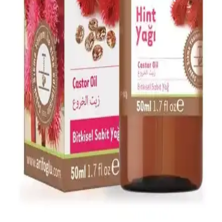
parlaklık ve yumuşaklık sağlar, düzenli kullanımda saç sağlığını
destekler.
Afrodizyak Etkili Parfümler: Cazibenizi Artıran
Doğal ve Çekici Kokular
Afrodizyak etkili parfümler, cinsel arzuyu ve çekiciliği artırmak için
doğal bileşenler ve özel notalar içerir. Doğru seçim ve kullanım ile
kişisel cazibenizi güçlendirebilirsiniz.
Alerji Dostu ve Doğal Makyaj Ürünleri: Güvenle
Kullanabileceğiniz En İyi Seçenekler
Alerji dostu ve doğal makyaj ürünleri, hassas ciltler için güvenli,
çevre dostu ve dermatolojik testlerden geçmiş seçenekler sunar.
Doğru ürün seçimiyle güzelliğinizi koruyabilirsiniz.
Arifoğlu Hint Yağı 50ml Doğal Cilt ve Saç
Bakımında Kullanılan Bitkisel Yağ
Arifoğlu Hint Yağı, %100 doğal, soğuk sıkım bitkisel içerik ile cilt
ve saç bakımında onarıcı ve nemlendirici etkiler sağlar, hijyenik
damlalıkla kullanım kolaylığı sunar.