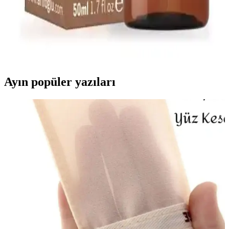
Arifoğlu Hint Yağı 50ml Doğal Cilt ve Saç
Bakımında Kullanılan Bitkisel Yağ
Arifoğlu Hint Yağı, %100 doğal, soğuk sıkım bitkisel içerik ile cilt
ve saç bakımında onarıcı ve nemlendirici etkiler sağlar, hijyenik
damlalıkla kullanım kolaylığı sunar.
Ayın popüler yazıları