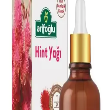
gelişmeleri doğrultusunda seçimler yapılabilir.
Dr.C.Tuna Çay Ağacı Yağlı Sos Serumu: Çok Yönlü
Doğal Cilt ve Saç Bakım Ürünü
Doğal içerikli Dr.C.Tuna Çay Ağacı Yağlı Sos Serumu, cilt ve saç
derisi sorunlarına karşı çok yönlü kullanım sağlar, ferahlatıcı etkisi
ve hızlı sonuçlarıyla öne çıkar.
AVIDERM Lavanta Yağ Spreyi: Doğal ve Etkili Saç
Bakım Çözümü
AVIDERM lavanta yağı spreyi, doğal içeriklerle saçlara hafiflik,
parlaklık ve hoş koku kazandırır. Suya dayanıklı formülüyle tüm saç
tipleriyle uyum sağlar, saç derisini rahatlatır ve günlük bakımda
pratik kullanım sunar.
Doğalca Kojik Asit Sabunu: Leke Karşıtı ve Cilt
Tonunu Eşitleyen Doğal Temizlik Ürünü
Doğalca Kojik Asit Sabunu, doğal içerikleriyle leke karşıtı ve cilt
tonunu eşitleyen etkili bir temizlik sağlar, güvenli ve dermatolojik
testlerle onaylanmıştır.