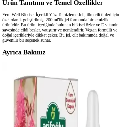
Ürün Tanıtımı ve Temel Özellikler
Yeni Well Bitkisel İçerikli Yüz Temizleme Jeli, tüm cilt tipleri için
özel olarak geliştirilmiş, 200 ml'lik jel formunda bir temizlik
ürünüdür. Bu ürün, içeriğinde bulunan bitkisel özler ve E vitamini
sayesinde cildi besler, yatıştırır ve nemlendirir. Vegan formülü ve
doğal içerikleriyle dikkat çeker. Bu jel, cilt bakımında doğal ve
güvenilir bir seçenek sunar.
Ayrıca Bakınız
2024 Yılında Öne Çıkacak Saç Modelleri ve Güzellik
Trendleri
2024 yılında doğal ve bakım kolaylığı sağlayan saç stilleri ön planda
olacak. Trendler henüz net olmasa da, kişisel stil ve moda
gelişmeleri doğrultusunda seçimler yapılabilir.
Dr.C.Tuna Çay Ağacı Yağlı Sos Serumu: Çok Yönlü
Doğal Cilt ve Saç Bakım Ürünü
Doğal içerikli Dr.C.Tuna Çay Ağacı Yağlı Sos Serumu, cilt ve saç