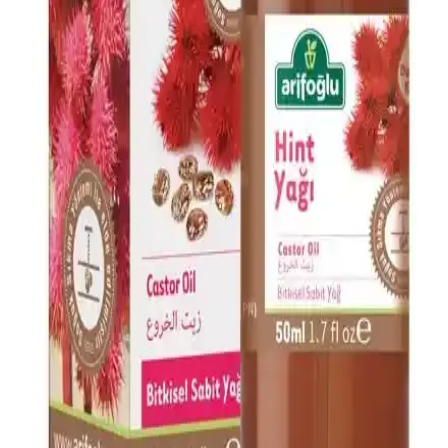
Dermokil Kil, Argan ve Bitkisel Keratan İçeren Saç
Maskesi: Doğal ve Güçlendirici Bakım Çözümü
Doğal içeriklerle formüle edilen Dermokil Kil, Argan ve Bitkisel
Keratan saç maskesi, tüm saç tiplerine uygun olup, saçlara güç,
parlaklık ve yumuşaklık sağlar, düzenli kullanımda saç sağlığını
destekler.
Afrodizyak Etkili Parfümler: Cazibenizi Artıran
Doğal ve Çekici Kokular
Afrodizyak etkili parfümler, cinsel arzuyu ve çekiciliği artırmak için
doğal bileşenler ve özel notalar içerir. Doğru seçim ve kullanım ile
kişisel cazibenizi güçlendirebilirsiniz.
Alerji Dostu ve Doğal Makyaj Ürünleri: Güvenle
Kullanabileceğiniz En İyi Seçenekler
Alerji dostu ve doğal makyaj ürünleri, hassas ciltler için güvenli,
çevre dostu ve dermatolojik testlerden geçmiş seçenekler sunar.
Doğru ürün seçimiyle güzelliğinizi koruyabilirsiniz.