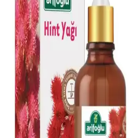
derisi sorunlarına karşı çok yönlü kullanım sağlar, ferahlatıcı etkisi
ve hızlı sonuçlarıyla öne çıkar.
AVIDERM Lavanta Yağ Spreyi: Doğal ve Etkili Saç
Bakım Çözümü
AVIDERM lavanta yağı spreyi, doğal içeriklerle saçlara hafiflik,
parlaklık ve hoş koku kazandırır. Suya dayanıklı formülüyle tüm saç
tipleriyle uyum sağlar, saç derisini rahatlatır ve günlük bakımda
pratik kullanım sunar.
Doğalca Kojik Asit Sabunu: Leke Karşıtı ve Cilt
Tonunu Eşitleyen Doğal Temizlik Ürünü
Doğalca Kojik Asit Sabunu, doğal içerikleriyle leke karşıtı ve cilt
tonunu eşitleyen etkili bir temizlik sağlar, güvenli ve dermatolojik
testlerle onaylanmıştır.
Dermokil Kil, Argan ve Bitkisel Keratan İçeren Saç
Maskesi: Doğal ve Güçlendirici Bakım Çözümü
Doğal içeriklerle formüle edilen Dermokil Kil, Argan ve Bitkisel
Keratan saç maskesi, tüm saç tiplerine uygun olup, saçlara güç,