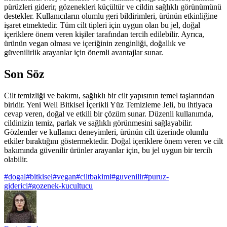
pürüzleri giderir, gözenekleri küçültür ve cildin sağlıklı görünümünü
destekler. Kullanıcıların olumlu geri bildirimleri, ürünün etkinliğine
işaret etmektedir. Tüm cilt tipleri için uygun olan bu jel, doğal
içeriklere önem veren kişiler tarafından tercih edilebilir. Ayrıca,
ürünün vegan olması ve içeriğinin zenginliği, doğallık ve
güvenilirlik arayanlar için önemli avantajlar sunar.
Son Söz
Cilt temizliği ve bakımı, sağlıklı bir cilt yapısının temel taşlarından
biridir. Yeni Well Bitkisel İçerikli Yüz Temizleme Jeli, bu ihtiyaca
cevap veren, doğal ve etkili bir çözüm sunar. Düzenli kullanımda,
cildinizin temiz, parlak ve sağlıklı görünmesini sağlayabilir.
Gözlemler ve kullanıcı deneyimleri, ürünün cilt üzerinde olumlu
etkiler bıraktığını göstermektedir. Doğal içeriklere önem veren ve cilt
bakımında güvenilir ürünler arayanlar için, bu jel uygun bir tercih
olabilir.
#
dogal
#
bitkisel
#
vegan
#
ciltbakimi
#
guvenilir
#
puruz-
giderici
#
gozenek-kucultucu