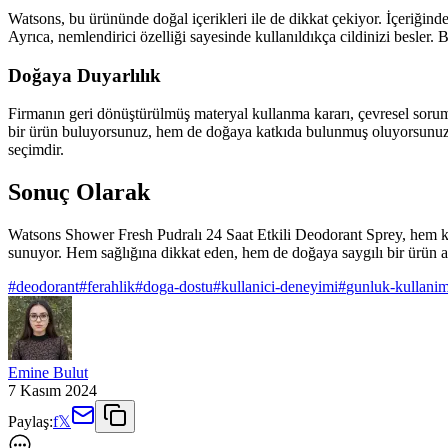
Watsons, bu ürününde doğal içerikleri ile de dikkat çekiyor. İçeriğinde
Ayrıca, nemlendirici özelliği sayesinde kullanıldıkça cildinizi besle
Doğaya Duyarlılık
Firmanın geri dönüştürülmüş materyal kullanma kararı, çevresel sorumlu
bir ürün buluyorsunuz, hem de doğaya katkıda bulunmuş oluyorsunuz. 
seçimdir.
Sonuç Olarak
Watsons Shower Fresh Pudralı 24 Saat Etkili Deodorant Sprey, hem kali
sunuyor. Hem sağlığına dikkat eden, hem de doğaya saygılı bir ürün ara
#
deodorant
#
ferahlik
#
doga-dostu
#
kullanici-deneyimi
#
gunluk-kullani
Emine Bulut
7 Kasım 2024
Paylaş:
f
𝕏