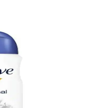
bakım ve uygun deodorant seçimi, cilt tonunu eşitlemede etkilidir.
uzun süre tazelik sağlar.
 şeffaflığı ve abonelik iptal problemleri ele alınmıştır.