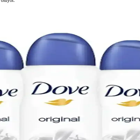
 oluyor.
 Cilt Dostu ve Uygun Fiyatlı Çözümler
li koku seçenekleri ve uygun fiyatlarıyla günlük bakımda ideal tercihtir.
ik Ürünleriyle Etkili Bakım Yöntemleri
birikimidir. Niasinamid, traneksamik asit gibi aktif içeriklerle düzenli 
lanımda Güvenilir ve Etkili Koruma Sağlar
me özelliğiyle günlük kullanım için ideal, kıyafetlere zarar vermez ve 
şteri İletişim Sorunları Analizi
tlerindeki iletişim sorunları detaylıca incelenmiştir. Formül değişikliği
çeriği ve Kullanım Özellikleri