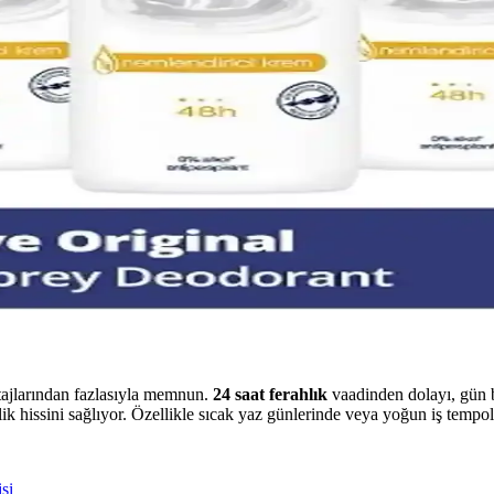
, pratik ve yüksek kaliteli bir set olup, günlük bakım ihtiyaçlarını kar
ler Rehberi
 bakımda fark yaratıyor. Arko Men, parfüm ve deodorant gibi ürünler, kali
 Güvenlik Sağlayan Çözümler
oku kontrolü ile kişisel hijyeni artırır. 48 saat etkili ürünler, yoğun t
Yerli Deodorant Markaları
 içermeyen yerli deodorant markaları öne çıkıyor. Bu ürünler, çocuklar ve
tajlarından fazlasıyla memnun.
24 saat ferahlık
vaadinden dolayı, gün b
ik hissini sağlıyor. Özellikle sıcak yaz günlerinde veya yoğun iş tempo
si