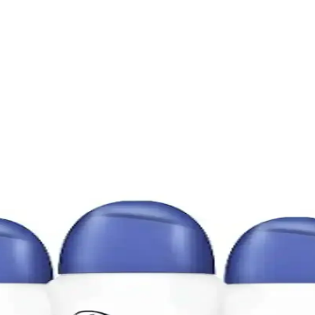
 Cilt Dostu ve Uygun Fiyatlı Çözümler
li koku seçenekleri ve uygun fiyatlarıyla günlük bakımda ideal tercihtir.
ik Ürünleriyle Etkili Bakım Yöntemleri
birikimidir. Niasinamid, traneksamik asit gibi aktif içeriklerle düzenli 
lanımda Güvenilir ve Etkili Koruma Sağlar