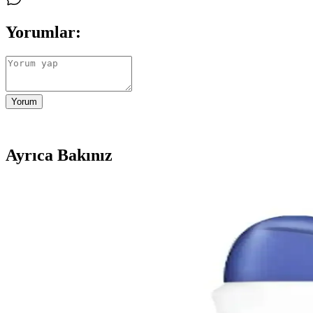
Yorumlar:
Yorum
Ayrıca Bakınız
Yves Rocher Roll-On Deodorantleri: Doğal İçeriklerle
Yves Rocher'in doğal içerikli ve cilt dostu roll-on deodorantleri, çeşit
Koltuk Altı Karanlıklarının Nedenleri ve Asya Güzell
Koltuk altı kararmalarının temel nedenleri sürtünme, tahriş ve ölü deri 
Deotak Roll-On Deodorant Kadınlar İçin Günlük Kul