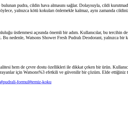
 bulunan pudra, cildin hava almasını sağlar. Dolayısıyla, cildi kurutmad
r. Böylece, yalnızca kötü kokuları önlemekle kalmaz, aynı zamanda cildin
luğu üstlenmesi açısında önemli bir adım. Kullanıcılar, bu tercihin değ
Bu nedenle, Watsons Shower Fresh Pudralı Deodorant, yalnızca bir kişis
tesi hem de çevre dostu özellikleri ile dikkat çeken bir ürün. Kullanıc
yanlar için Watsons%3 efetkili ve güvenilir bir çözüm. Elde ettiğiniz t
m
#
pudrali-formul
#
temiz-koku