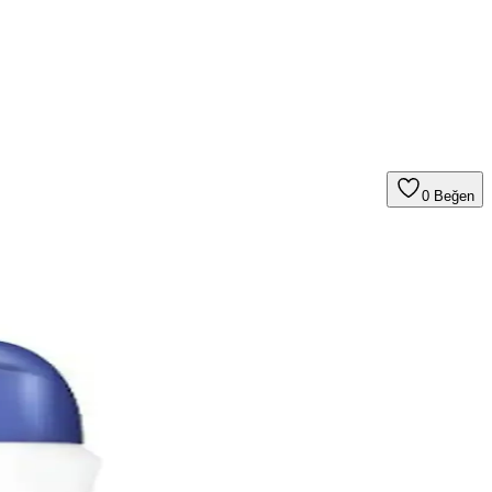
0
Beğen
bakım ve uygun deodorant seçimi, cilt tonunu eşitlemede etkilidir.