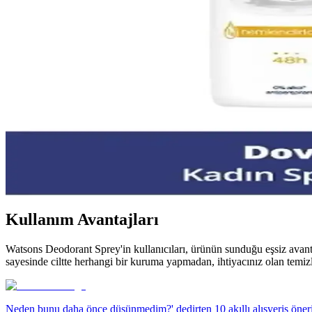
NIVEA erkek bakım seti, tıraş, temizlik ve nemlendirme ürünleriyle dolu
Erkek Bakımında Yeni Trendler ve Çevre Dostu Ürün
Erkek bakım ürünleri, yeni trendler ve çevre dostu seçeneklerle kişisel
48 Saat Etkili Antiperspirantlar: Günlük Konfor ve
Günlük yaşamda uzun süreli koruma sağlayan antiperspirantlar, ter ve k
Türkiye’de Ailelere Uygun Güvenli ve Doğal İçerikli 
Türkiye’de ailelerin güvenle kullanabileceği, doğal içerikli ve kimyasal
sunuyor.
Kullanım Avantajları
Watsons Deodorant Sprey'in kullanıcıları, ürünün sunduğu eşsiz avan
sayesinde ciltte herhangi bir kuruma yapmadan, ihtiyacınız olan temizl
Neden bunu daha önce düşünmedim?' dedirten 10 akıllı alışveriş öneri