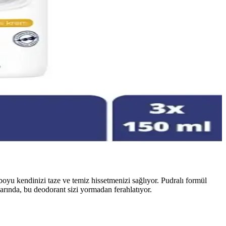
şılar ve kullanıcı memnuniyetini sağlar.
te ve sürdürülebilirliği bir araya getiriyor.
empolu günlerde güven ve konfor sunar.
 hassas ciltler için uygun, tahriş ve alerji riskini azaltan seçenekler
oyu kendinizi taze ve temiz hissetmenizi sağlıyor. Pudralı formül
larında, bu deodorant sizi yormadan ferahlatıyor.