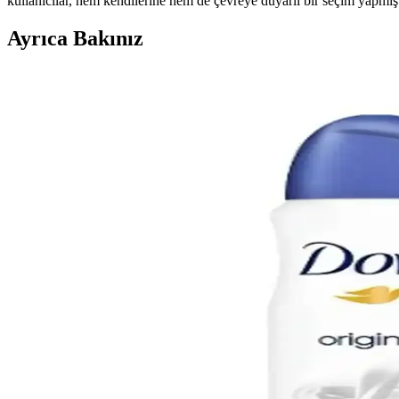
kullanıcılar, hem kendilerine hem de çevreye duyarlı bir seçim yapmış
Ayrıca Bakınız
Yves Rocher Roll-On Deodorantleri: Doğal İçeriklerle
Yves Rocher'in doğal içerikli ve cilt dostu roll-on deodorantleri, çeşit
Koltuk Altı Karanlıklarının Nedenleri ve Asya Güzell
Koltuk altı kararmalarının temel nedenleri sürtünme, tahriş ve ölü deri 
Deotak Roll-On Deodorant Kadınlar İçin Günlük Kul
Deotak Roll-On Deodorant, hafif yapısı, hoş kokusu ve etkili koku önle
Carpe Deodorant Formül Değişikliği, Performans ve Mü
Carpe deodorantın formül değişikliği, performans düşüşü ve müşteri hizme
NIVEA Erkek Bakım Seti Nişan Çeyiz Bohça Sandıklı İ