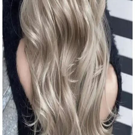
Destekleyen Güçlü Formül ve Kullanıcı Deneyimleri
Aizen kolajen biotin şampuanı, saçların elastikiyetini artırır,
dökülmeyi engeller ve parlaklık sağlar. Düzenli kullanımda sağlıklı
ve güçlü saçlara ulaşmanıza yardımcı olur.
Alerji Yapmayan Zararsız Şampuan Çözümleri:
Hassas ve Güvenli Ciltler İçin Rehber
Hassas ciltler ve alerjik reaksiyonlar için özel formüle edilmiş, doğal
ve dermatolojik testli şampuanlar hakkında kapsamlı rehber. Güvenli
ve etkili saç bakımı için doğru ürün seçimi önemli.
Le Petit Marseillais Arıç Ağacı ve Füjer Men Duş Jeli
Doğal İçeriklerle Güvenli Temizlik Sunar
Le Petit Marseillais'in Arıç Ağacı ve Füjer bitkileriyle formüle edilen
duş jeli, cilt ve saçlara nazikçe bakım yaparken ferahlatıcı ve doğal
içeriklerle güvenle kullanılır.
2024 Koyu Kestane Saç Rengi Trendleri ve Popüler
Tonlar Hakkında Bilmeniz Gerekenler