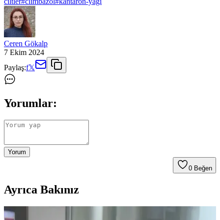
ciltler
#
climbazol
#
kantaron-yagi
Ceren Gökalp
7 Ekim 2024
Paylaş:
f
𝕏
Yorumlar:
Yorum
0
Beğen
Ayrıca Bakınız