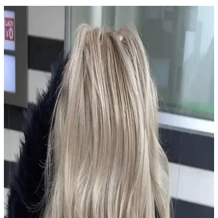
2024 Kısa Saç Bakım ve Renk Trendleri ile
Şıklığınızı Yansıtın
2024 yılında kısa saçlar için doğal ve pastel tonlar öne çıkıyor.
Sağlıklı görünüm için düzenli bakım ve uygun renk seçimleriyle
şıklığınızı artırın.
Dermanew Ka<dı>nlara Özel Losyon: Doğal
İçeriklerle Saç Dökülmesine Karşı Etkili Çözüm
Dermanew Ka<dı>nlara Özel Losyon, doğal içeriklerle saç
dökülmesine karşı etkili, kullanımı kolay ve vegan formülüyle saç
sağlığını destekleyen bir saç bakım ürünüdür.
Urban Care Biotin & Keratin Dökülmeye Eğilimli
Saçlar İçin Şampuan Özellikleri ve Kullanıcı
Yorumları
Urban Care Biotin & Keratin şampuanı, dökülmeye eğilimli saçlar
için güçlendirici ve nemlendirici formülüyle saç sağlığını destekler,
kullanıcı memnuniyetini artırır.