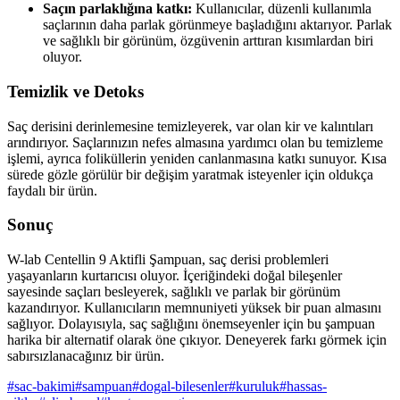
Saçın parlaklığına katkı:
Kullanıcılar, düzenli kullanımla
saçlarının daha parlak görünmeye başladığını aktarıyor. Parlak
ve sağlıklı bir görünüm, özgüvenin arttıran kısımlardan biri
oluyor.
Temizlik ve Detoks
Saç derisini derinlemesine temizleyerek, var olan kir ve kalıntıları
arındırıyor. Saçlarınızın nefes almasına yardımcı olan bu temizleme
işlemi, ayrıca foliküllerin yeniden canlanmasına katkı sunuyor. Kısa
sürede gözle görülür bir değişim yaratmak isteyenler için oldukça
faydalı bir ürün.
Sonuç
W-lab Centellin 9 Aktifli Şampuan, saç derisi problemleri
yaşayanların kurtarıcısı oluyor. İçeriğindeki doğal bileşenler
sayesinde saçları besleyerek, sağlıklı ve parlak bir görünüm
kazandırıyor. Kullanıcıların memnuniyeti yüksek bir puan almasını
sağlıyor. Dolayısıyla, saç sağlığını önemseyenler için bu şampuan
harika bir alternatif olarak öne çıkıyor. Deneyerek farkı görmek için
sabırsızlanacağınız bir ürün.
#
sac-bakimi
#
sampuan
#
dogal-bilesenler
#
kuruluk
#
hassas-