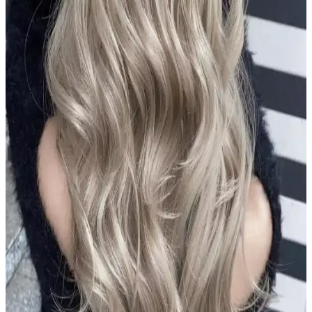
Aizen Kolajen Biotin Şampuanı: Saç Sağlığını
Destekleyen Güçlü Formül ve Kullanıcı Deneyimleri
Aizen kolajen biotin şampuanı, saçların elastikiyetini artırır,
dökülmeyi engeller ve parlaklık sağlar. Düzenli kullanımda sağlıklı
ve güçlü saçlara ulaşmanıza yardımcı olur.
Alerji Yapmayan Zararsız Şampuan Çözümleri:
Hassas ve Güvenli Ciltler İçin Rehber
Hassas ciltler ve alerjik reaksiyonlar için özel formüle edilmiş, doğal
ve dermatolojik testli şampuanlar hakkında kapsamlı rehber. Güvenli
ve etkili saç bakımı için doğru ürün seçimi önemli.
Le Petit Marseillais Arıç Ağacı ve Füjer Men Duş Jeli
Doğal İçeriklerle Güvenli Temizlik Sunar
Le Petit Marseillais'in Arıç Ağacı ve Füjer bitkileriyle formüle edilen
duş jeli, cilt ve saçlara nazikçe bakım yaparken ferahlatıcı ve doğal
içeriklerle güvenle kullanılır.
2024 Koyu Kestane Saç Rengi Trendleri ve Popüler