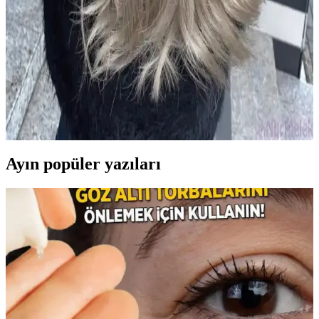
2024 yılında koyu kestane tonları, doğal ve parlak görünümleriyle
öne çıkıyor. Bu renkler, bakım ve dayanıklılık avantajlarıyla geniş
kitlelere hitap ediyor.
2024 Yılında Popüler Sarı Saç Renkleri ve Trendleri
Hakkında Detaylı Bilgi
2024'te sarı saç renkleri doğal ve sıcak tonlarıyla öne çıkıyor. Bakım
ve renk koruma ipuçlarıyla, trendleri yakalayarak stilinizi
güçlendirin.
Ayın popüler yazıları