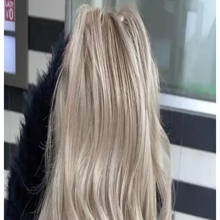
2024 Kısa Saç Bakım ve Renk Trendleri ile
Şıklığınızı Yansıtın
2024 yılında kısa saçlar için doğal ve pastel tonlar öne çıkıyor.
Sağlıklı görünüm için düzenli bakım ve uygun renk seçimleriyle
şıklığınızı artırın.
Dermanew Ka<dı>nlara Özel Losyon: Doğal
İçeriklerle Saç Dökülmesine Karşı Etkili Çözüm
Dermanew Ka<dı>nlara Özel Losyon, doğal içeriklerle saç
dökülmesine karşı etkili, kullanımı kolay ve vegan formülüyle saç
sağlığını destekleyen bir saç bakım ürünüdür.
Urban Care Biotin & Keratin Dökülmeye Eğilimli
Saçlar İçin Şampuan Özellikleri ve Kullanıcı
Yorumları
Urban Care Biotin & Keratin şampuanı, dökülmeye eğilimli saçlar
için güçlendirici ve nemlendirici formülüyle saç sağlığını destekler,
kullanıcı memnuniyetini artırır.
Aizen Kolajen Biotin Şampuanı: Saç Sağlığını