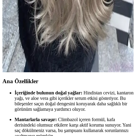
Tonlar Hakkında Bilmeniz Gerekenler
2024 yılında koyu kestane tonları, doğal ve parlak görünümleriyle
öne çıkıyor. Bu renkler, bakım ve dayanıklılık avantajlarıyla geniş
kitlelere hitap ediyor.
2024 Yılında Popüler Sarı Saç Renkleri ve Trendleri
Hakkında Detaylı Bilgi
2024'te sarı saç renkleri doğal ve sıcak tonlarıyla öne çıkıyor. Bakım
ve renk koruma ipuçlarıyla, trendleri yakalayarak stilinizi
güçlendirin.
Ana Özellikler
İçeriğinde bulunun doğal yağlar:
Hindistan cevizi, kantaron
yağı, ve aloe vera gibi içerikler serum etkisi gösteriyor. Bu
bileşenler saçın doğal dengesini koruyarak daha sağlıklı bir
görünüm sağlamaya yardımcı oluyor.
Mantarlarla savaşır:
Climbazol içeren formül, kafa
derisindeki olumsuz etkilere karşı aktif koruma sunuyor. Yani
saç dökülmeniz varsa, bu şampuanı kullanarak sorunlarınızı
azaltmanız mümkün.