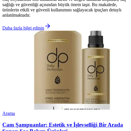
sağlığı ve güvenliği açısından büyük önem taşır. Bu makalede,
ürünlerin etkili ve güvenli kullanımını sağlayacak ipuçları detaylı
anlatılmaktadır.
Daha fazla bilgi edinin
Arama
Cam Şampuanlar: Estetik ve İşlevselliği Bir Arada