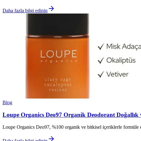
Daha fazla bilgi edinin
Blog
Loupe Organics Deo97 Organik Deodorant Doğallık v
Loupe Organics Deo97, %100 organik ve bitkisel içeriklerle formüle edi
Daha fazla bilgi edinin