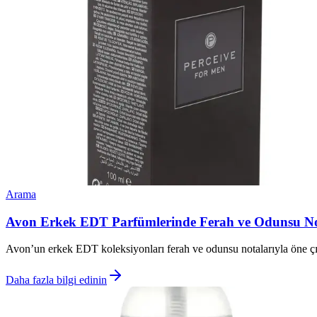
Arama
Avon Erkek EDT Parfümlerinde Ferah ve Odunsu Nota
Avon’un erkek EDT koleksiyonları ferah ve odunsu notalarıyla öne çıkar,
Daha fazla bilgi edinin