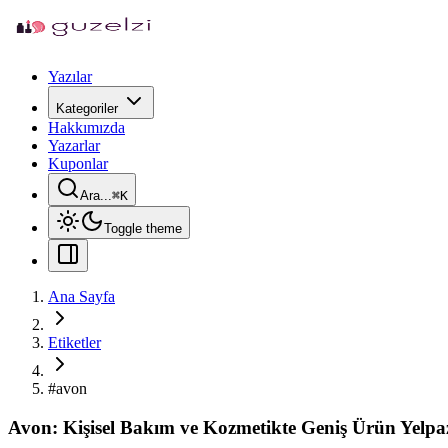
Yazılar
Kategoriler
Hakkımızda
Yazarlar
Kuponlar
Ara...
⌘
K
Toggle theme
Ana Sayfa
Etiketler
#
avon
Avon: Kişisel Bakım ve Kozmetikte Geniş Ürün Yelpaze