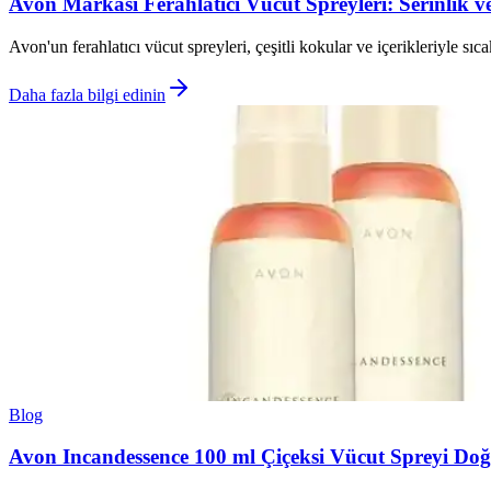
Avon Markası Ferahlatıcı Vücut Spreyleri: Serinlik ve
Avon'un ferahlatıcı vücut spreyleri, çeşitli kokular ve içerikleriyle sıc
Daha fazla bilgi edinin
Blog
Avon Incandessence 100 ml Çiçeksi Vücut Spreyi Doğ