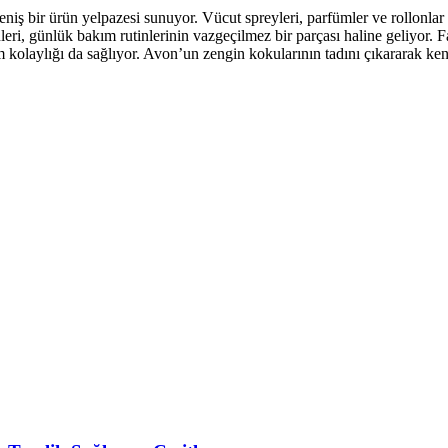
niş bir ürün yelpazesi sunuyor. Vücut spreyleri, parfümler ve rollonlar 
eri, günlük bakım rutinlerinin vazgeçilmez bir parçası haline geliyor. Fa
 kolaylığı da sağlıyor. Avon’un zengin kokularının tadını çıkararak ke