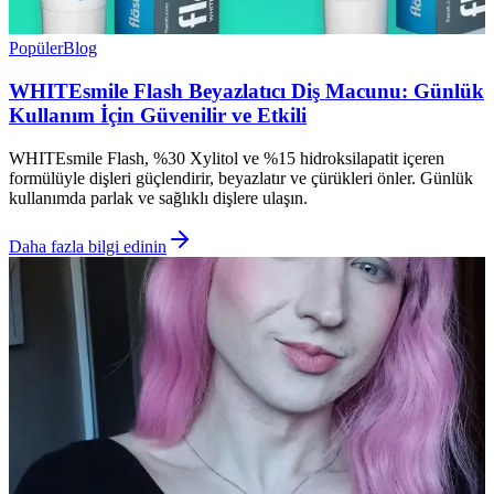
Popüler
Blog
WHITEsmile Flash Beyazlatıcı Diş Macunu: Günlük
Kullanım İçin Güvenilir ve Etkili
WHITEsmile Flash, %30 Xylitol ve %15 hidroksilapatit içeren
formülüyle dişleri güçlendirir, beyazlatır ve çürükleri önler. Günlük
kullanımda parlak ve sağlıklı dişlere ulaşın.
Daha fazla bilgi edinin