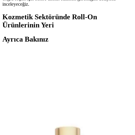
inceleyeceğiz.
Kozmetik Sektöründe Roll-On
Ürünlerinin Yeri
Ayrıca Bakınız
Gri ve Akınca Renklerinin Kozmetik ve Makyajda
Kullanımı ve Uygulama İpuçları
Gri ve akınca renkleri, makyajda şıklık ve doğal görünüm sağlar.
Uygulama teknikleri ve renk uyumu ile farklı tarzlar
yakalayabilirsiniz.
Alerji Yapmayan Kozmetik Rimel Seçimi: Güvenli
ve Sağlıklı Makyaj İçin İpuçları
Alerji yapmayan rimel seçiminde dikkat edilmesi gerekenler ve
güvenilir ürünler hakkında bilgiler. Hassas ciltler ve gözler için
sağlıklı, güvenli ve doğal içerikli kozmetik önerileri sunuyoruz.