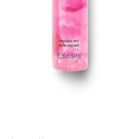
Day Fixx Mist Ürün İncelemesi ve Tasarruf
Yöntemleri
Espoir Dewlike Jello Glowrizer ve So Natural All Day Tight Make
Up Setting Fixx Mist, makyajda cam cilt efekti ve uzun süre kalıcılık
sunar. Ürünlerin özellikleri, kullanım önerileri ve bütçe dostu satın
alma yöntemleri detaylıca incelenmiştir.
Combinal Kirpik Lifting Solüsyonu: Doğal ve Uzun
Süreli Kirpik Kaldırma Çözümü
Combinal Kirpik Lifting Solüsyonu, doğal yapıya zarar vermeden
uzun süre kalıcı etkiler sağlayan güvenilir bir kozmetik ürünüdür.
Gözleri belirginleştirir ve ifadeyi güçlendirir.
Victoria's Secret Pure Seduction Vücut Spreyi 250
ml Ferahlatıcı ve Kalıcı Yaz Kokusu
Victoria's Secret'in popüler ürünü Pure Seduction, 250 ml'lik
şişesiyle ferah ve kalıcı yaz kokusu sunar. Günlük kullanım için
ideal, tazelik ve özgüven sağlar.