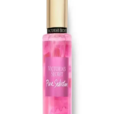
Yves Rocher Roll-On Deodorantleri: Doğal
İçeriklerle Cilt Dostu ve Uygun Fiyatlı Çözümler
Yves Rocher'in doğal içerikli ve cilt dostu roll-on deodorantleri,
çeşitli koku seçenekleri ve uygun fiyatlarıyla günlük bakımda ideal
tercihtir.
Alman Kozmetik Markalarıyla Güvenilir ve Doğal
Saç Bakımı Ürünleri Rehberi
Alman kozmetik markaları, yüksek kalite ve doğal içeriklerle saç
bakımında güvenilir seçenekler sunar. Dermatolojik testler ve
organik içeriklerle saç sağlığını koruyan ürünleri öğrenin.
Lancome Juicy Tubes Nemlendirici Lip Gloss
İncelemesi ve Kullanıcı Deneyimleri
Lancome Juicy Tubes, 20 yılı aşkın süredir popüler olan, parlaklık
ve dolgunluk sağlayan, mor renk seçeneğiyle dudaklara canlılık
katan nemlendirici lip gloss ürünüdür. Kullanımı kolay ve taşınabilir
tasarımıyla öne çıkar.
Espoir Dewlike Jello Glowrizer ve So Natural All