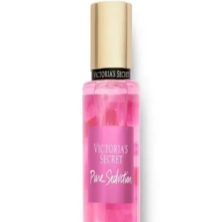
sağlıklı, güvenli ve doğal içerikli kozmetik önerileri sunuyoruz.
Yves Rocher Roll-On Deodorantleri: Doğal
İçeriklerle Cilt Dostu ve Uygun Fiyatlı Çözümler
Yves Rocher'in doğal içerikli ve cilt dostu roll-on deodorantleri,
çeşitli koku seçenekleri ve uygun fiyatlarıyla günlük bakımda ideal
tercihtir.
Alman Kozmetik Markalarıyla Güvenilir ve Doğal
Saç Bakımı Ürünleri Rehberi
Alman kozmetik markaları, yüksek kalite ve doğal içeriklerle saç
bakımında güvenilir seçenekler sunar. Dermatolojik testler ve
organik içeriklerle saç sağlığını koruyan ürünleri öğrenin.
Lancome Juicy Tubes Nemlendirici Lip Gloss
İncelemesi ve Kullanıcı Deneyimleri
Lancome Juicy Tubes, 20 yılı aşkın süredir popüler olan, parlaklık
ve dolgunluk sağlayan, mor renk seçeneğiyle dudaklara canlılık
katan nemlendirici lip gloss ürünüdür. Kullanımı kolay ve taşınabilir
tasarımıyla öne çıkar.