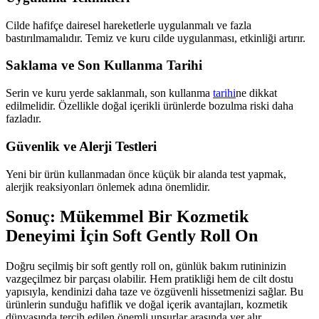
Cilde hafifçe dairesel hareketlerle uygulanmalı ve fazla
bastırılmamalıdır. Temiz ve kuru cilde uygulanması, etkinliği artırır.
Saklama ve Son Kullanma Tarihi
Serin ve kuru yerde saklanmalı, son kullanma
tarihi
ne dikkat
edilmelidir. Özellikle doğal içerikli ürünlerde bozulma riski daha
fazladır.
Güvenlik ve Alerji Testleri
Yeni bir ürün kullanmadan önce küçük bir alanda test yapmak,
alerjik reaksiyonları önlemek adına önemlidir.
Sonuç: Mükemmel Bir Kozmetik
Deneyimi İçin Soft Gently Roll On
Doğru seçilmiş bir soft gently roll on, günlük bakım rutininizin
vazgeçilmez bir parçası olabilir. Hem pratikliği hem de cilt dostu
yapısıyla, kendinizi daha taze ve özgüvenli hissetmenizi sağlar. Bu
ürünlerin sunduğu hafiflik ve doğal içerik avantajları, kozmetik
dünyasında tercih edilen önemli unsurlar arasında yer alır.