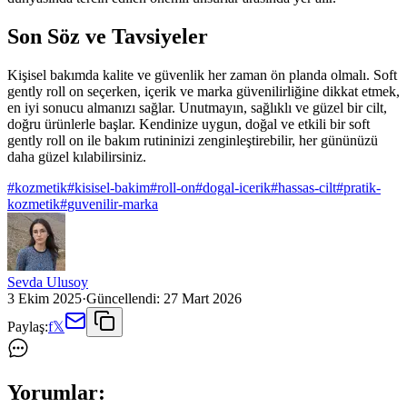
Son Söz ve Tavsiyeler
Kişisel bakımda kalite ve güvenlik her zaman ön planda olmalı. Soft
gently roll on seçerken, içerik ve marka güvenilirliğine dikkat etmek,
en iyi sonucu almanızı sağlar. Unutmayın, sağlıklı ve güzel bir cilt,
doğru ürünlerle başlar. Kendinize uygun, doğal ve etkili bir soft
gently roll on ile bakım rutininizi zenginleştirebilir, her gününüzü
daha güzel kılabilirsiniz.
#
kozmetik
#
kisisel-bakim
#
roll-on
#
dogal-icerik
#
hassas-cilt
#
pratik-
kozmetik
#
guvenilir-marka
Sevda Ulusoy
3 Ekim 2025
·
Güncellendi:
27 Mart 2026
Paylaş:
f
𝕏
Yorumlar: