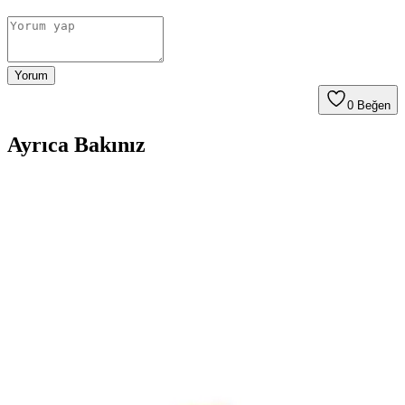
Yorum
0
Beğen
Ayrıca Bakınız
Gri ve Akınca Renklerinin Kozmetik ve Makyajda
Kullanımı ve Uygulama İpuçları
Gri ve akınca renkleri, makyajda şıklık ve doğal görünüm sağlar.
Uygulama teknikleri ve renk uyumu ile farklı tarzlar
yakalayabilirsiniz.
Alerji Yapmayan Kozmetik Rimel Seçimi: Güvenli
ve Sağlıklı Makyaj İçin İpuçları
Alerji yapmayan rimel seçiminde dikkat edilmesi gerekenler ve
güvenilir ürünler hakkında bilgiler. Hassas ciltler ve gözler için