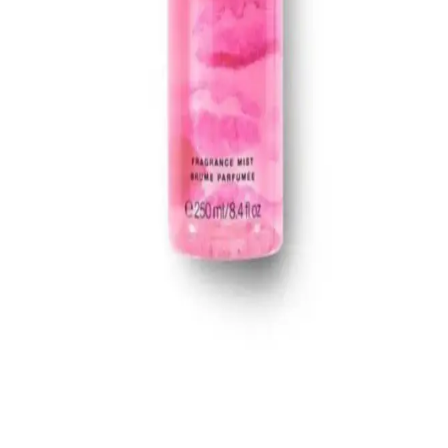
Espoir Dewlike Jello Glowrizer ve So Natural All
Day Fixx Mist Ürün İncelemesi ve Tasarruf
Yöntemleri
Espoir Dewlike Jello Glowrizer ve So Natural All Day Tight Make
Up Setting Fixx Mist, makyajda cam cilt efekti ve uzun süre kalıcılık
sunar. Ürünlerin özellikleri, kullanım önerileri ve bütçe dostu satın
alma yöntemleri detaylıca incelenmiştir.
Combinal Kirpik Lifting Solüsyonu: Doğal ve Uzun
Süreli Kirpik Kaldırma Çözümü
Combinal Kirpik Lifting Solüsyonu, doğal yapıya zarar vermeden
uzun süre kalıcı etkiler sağlayan güvenilir bir kozmetik ürünüdür.
Gözleri belirginleştirir ve ifadeyi güçlendirir.
Victoria's Secret Pure Seduction Vücut Spreyi 250
ml Ferahlatıcı ve Kalıcı Yaz Kokusu
Victoria's Secret'in popüler ürünü Pure Seduction, 250 ml'lik
şişesiyle ferah ve kalıcı yaz kokusu sunar. Günlük kullanım için
ideal, tazelik ve özgüven sağlar.