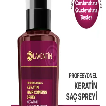
Dermokil Kil, Argan ve Bitkisel Keratan İçeren Saç
Maskesi: Doğal ve Güçlendirici Bakım Çözümü
Doğal içeriklerle formüle edilen Dermokil Kil, Argan ve Bitkisel
Keratan saç maskesi, tüm saç tiplerine uygun olup, saçlara güç,
parlaklık ve yumuşaklık sağlar, düzenli kullanımda saç sağlığını
destekler.
L'Oréal Professionnel Absolut Repair Maske
Yıpranmış Saçlar İçin Yoğun Onarım Sağlar
Yıpranmış ve kimyasal işlemler görmüş saçlar için tasarlanan
L'Oréal Professionnel Absolut Repair maskesi, saçları derinlemesine
onarır, parlaklık kazandırır ve kolay taranmasını sağlar.
Arifoğlu Hint Yağı 50ml Doğal Cilt ve Saç
Bakımında Kullanılan Bitkisel Yağ
Arifoğlu Hint Yağı, %100 doğal, soğuk sıkım bitkisel içerik ile cilt
ve saç bakımında onarıcı ve nemlendirici etkiler sağlar, hijyenik
damlalıkla kullanım kolaylığı sunar.
Akınca Küllü Gri Saç Rengi: Modern ve Şık Bir