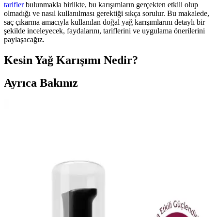
tarifler
bulunmakla birlikte, bu karışımların gerçekten etkili olup
olmadığı ve nasıl kullanılması gerektiği sıkça sorulur. Bu makalede,
saç çıkarma amacıyla kullanılan doğal yağ karışımlarını detaylı bir
şekilde inceleyecek, faydalarını, tariflerini ve uygulama önerilerini
paylaşacağız.
Kesin Yağ Karışımı Nedir?
Ayrıca Bakınız
AVIDERM Lavanta Yağ Spreyi: Doğal ve Etkili Saç
Bakım Çözümü
AVIDERM lavanta yağı spreyi, doğal içeriklerle saçlara hafiflik,
parlaklık ve hoş koku kazandırır. Suya dayanıklı formülüyle tüm saç
tipleriyle uyum sağlar, saç derisini rahatlatır ve günlük bakımda
pratik kullanım sunar.
Color Naturel 5.5 Koyu Akaju Saç Boyası Türkiye
Üretimi Kalıcı ve Doğal Tonlar