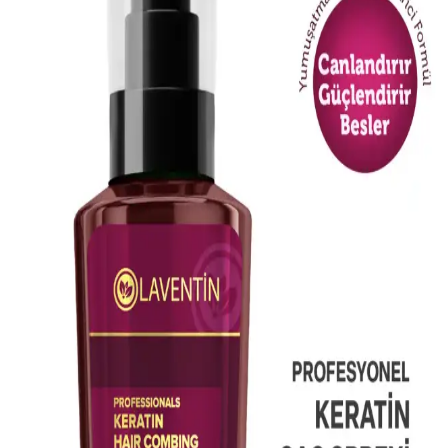
Color Naturel 5.5 Koyu Akaju, Türkiye üretimi, kalıcı ve yüksek
kapama özelliğiyle öne çıkan krem formunda saç boyasıdır. Doğal
içerikleriyle saçlara parlaklık ve sağlık kazandırır.
Dermokil Kil, Argan ve Bitkisel Keratan İçeren Saç
Maskesi: Doğal ve Güçlendirici Bakım Çözümü
Doğal içeriklerle formüle edilen Dermokil Kil, Argan ve Bitkisel
Keratan saç maskesi, tüm saç tiplerine uygun olup, saçlara güç,
parlaklık ve yumuşaklık sağlar, düzenli kullanımda saç sağlığını
destekler.
L'Oréal Professionnel Absolut Repair Maske
Yıpranmış Saçlar İçin Yoğun Onarım Sağlar
Yıpranmış ve kimyasal işlemler görmüş saçlar için tasarlanan
L'Oréal Professionnel Absolut Repair maskesi, saçları derinlemesine
onarır, parlaklık kazandırır ve kolay taranmasını sağlar.
Arifoğlu Hint Yağı 50ml Doğal Cilt ve Saç
Bakımında Kullanılan Bitkisel Yağ
Arifoğlu Hint Yağı, %100 doğal, soğuk sıkım bitkisel içerik ile cilt
ve saç bakımında onarıcı ve nemlendirici etkiler sağlar, hijyenik