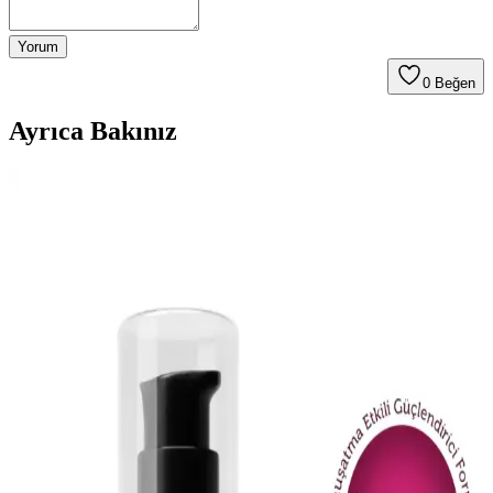
Yorum
0
Beğen
Ayrıca Bakınız
AVIDERM Lavanta Yağ Spreyi: Doğal ve Etkili Saç
Bakım Çözümü
AVIDERM lavanta yağı spreyi, doğal içeriklerle saçlara hafiflik,
parlaklık ve hoş koku kazandırır. Suya dayanıklı formülüyle tüm saç
tipleriyle uyum sağlar, saç derisini rahatlatır ve günlük bakımda
pratik kullanım sunar.
Color Naturel 5.5 Koyu Akaju Saç Boyası Türkiye
Üretimi Kalıcı ve Doğal Tonlar
Color Naturel 5.5 Koyu Akaju, Türkiye üretimi, kalıcı ve yüksek
kapama özelliğiyle öne çıkan krem formunda saç boyasıdır. Doğal
içerikleriyle saçlara parlaklık ve sağlık kazandırır.