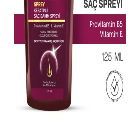
damlalıkla kullanım kolaylığı sunar.
Akınca Küllü Gri Saç Rengi: Modern ve Şık Bir
Görünüm İçin Bilmeniz Gerekenler
Akınca küllü gri saç rengi, doğal ve soğuk tonlarıyla modern bir
görünüm sağlar. Bakım ve uygulama ipuçlarıyla saçlarınızda şıklık
ve sağlık yakalayın.
2023 Yılında Boyalı Saçlar İçin En İyi Şampuan
Seçenekleri ve Bakım İpuçları
2023 yılında piyasaya çıkan renk koruyucu şampuanlar, saç rengini
uzun süre muhafaza ederken saç sağlığını destekler. Doğru ürün
seçimi ve düzenli bakım ile parlak ve sağlıklı saçlar.
Laventin Keratinli Bakım Spreyi ile Yıpranmış
Saçlarınızı Güçlendirin ve Canlandırın
Laventin aşırı yıpranmış saçlar için keratinli bakım spreyi, saçlara
parlaklık kazandırır, dökülmeyi azaltır ve güçlendirir. Günlük
kullanımda saçlarınız daha sağlıklı ve canlı görünür.