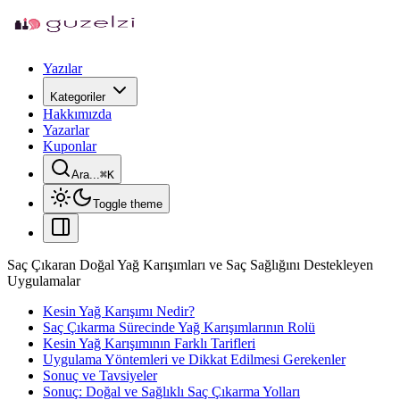
Yazılar
Kategoriler
Hakkımızda
Yazarlar
Kuponlar
Ara...
⌘
K
Toggle theme
Saç Çıkaran Doğal Yağ Karışımları ve Saç Sağlığını Destekleyen
Uygulamalar
Kesin Yağ Karışımı Nedir?
Saç Çıkarma Sürecinde Yağ Karışımlarının Rolü
Kesin Yağ Karışımının Farklı Tarifleri
Uygulama Yöntemleri ve Dikkat Edilmesi Gerekenler
Sonuç ve Tavsiyeler
Sonuç: Doğal ve Sağlıklı Saç Çıkarma Yolları