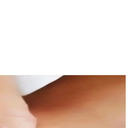
tik bir çözüm sağlar.
oğru tercihi yapmanıza yardımcı oluyoruz.
kullanım kolaylığı açısından en iyi seçenekleri öğrenin.