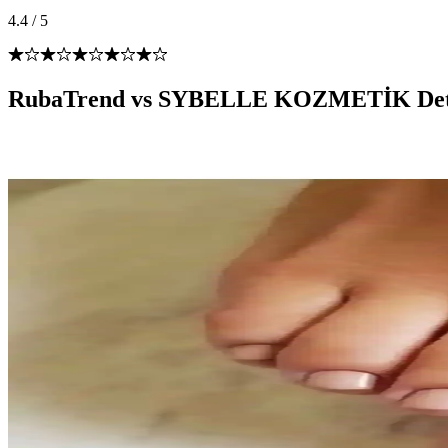
4.4
/
5
RubaTrend vs SYBELLE KOZMETİK Detay