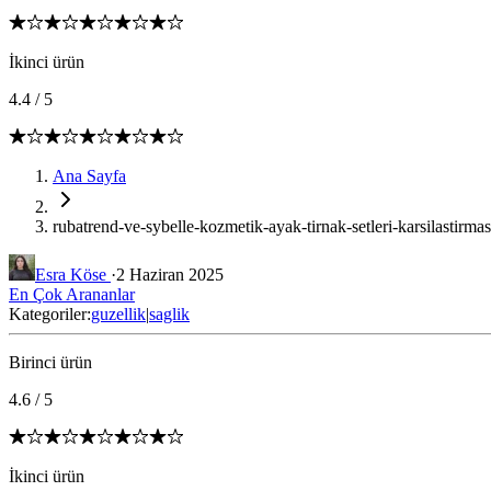
İkinci ürün
4.4
/
5
Ana Sayfa
rubatrend-ve-sybelle-kozmetik-ayak-tirnak-setleri-karsilastirma
Esra Köse
·
2 Haziran 2025
En Çok Arananlar
Kategoriler:
guzellik
|
saglik
Birinci ürün
4.6
/
5
İkinci ürün