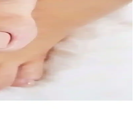
k sağlar.
lılık ve kullanım kolaylığı analiz edildi.
ünün avantajlarını ve kullanıcı deneyimlerini detaylandırıyoruz.
ıyor.
ıklılık ve şık görünüm sunar.