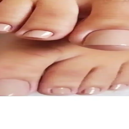
in İçin Uygun
ığı ve fiyat açısından detaylar içerir, doğru seçimi yapmanız için rehberli
arşılaştırması ve İnceleme
ı karşılaştırma ve kullanıcı yorumlarıyla ürünlerin özellikleri, dayanık
ı ve Nude Modellerin Özellikleri
uz. Kullanım kolaylığı, estetik ve dayanıklılık gibi özellikleriyle her ür
Seti Estetik ve Kullanışlı Çözüm
lay kullanım, estetik görünüm ve tırnakları koruma avantajıyla öne çık
tik ve Pratik Kullanım İçin Ideal
y ve hijyenik uygulama sağlayan yüksek kaliteli ürün, uzun süre dayan