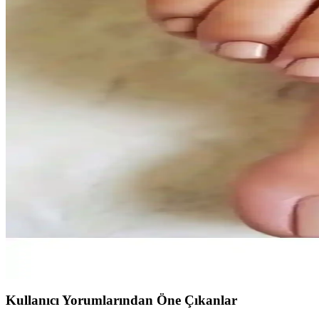
Ayak Tırnak Setleri Karşılaştırması: Hangi Ürün Siz
İki popüler ayak tırnak setini karşılaştırıyoruz: kalite, kullanım kolayl
RubaTrend ve Sybelle Kozmetik Ayak Tırnak Setleri K
RubaTrend Nude ve Sybelle Kozmetik ayak tırnak setleri hakkında detayl
RubaTrend Ayak Tırnak Setleri Karşılaştırması: Kalıc
RubaTrend'in kalıcı renkli ve nude ayak tırnak setlerini karşılaştırıyor
SYBELLE Kozmetik 20 Adet Doğal Renk Ayak Tırnak 
SYBELLE Kozmetik'in 20 adet doğal renk ayak tırnak seti, hızlı ve ko
RubaTrend Nude Ayak Tırnak ve Yapıştırma Seti: Este
RubaTrend Nude ayak tırnak ve yapıştırma seti, doğal görünümlü, kola
Kullanıcı Yorumlarından Öne Çıkanlar