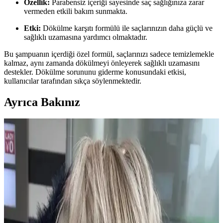
Özellik:
Parabensiz içeriği sayesinde saç sağlığınıza zarar
vermeden etkili bakım sunmakta.
Etki:
Dökülme karşıtı formülü ile saçlarınızın daha güçlü ve
sağlıklı uzamasına yardımcı olmaktadır.
Bu şampuanın içerdiği özel formül, saçlarınızı sadece temizlemekle
kalmaz, aynı zamanda dökülmeyi önleyerek sağlıklı uzamasını
destekler. Dökülme sorununu giderme konusundaki etkisi,
kullanıcılar tarafından sıkça söylenmektedir.
Ayrıca Bakınız
2024 Kısa Saç Bakım ve Renk Trendleri ile
Şıklığınızı Yansıtın
2024 yılında kısa saçlar için doğal ve pastel tonlar öne çıkıyor.
Sağlıklı görünüm için düzenli bakım ve uygun renk seçimleriyle
şıklığınızı artırın.
Dermanew Ka<dı>nlara Özel Losyon: Doğal
İçeriklerle Saç Dökülmesine Karşı Etkili Çözüm