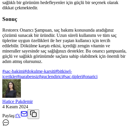
sağlıklı bir görünüm hedefleyenler için güçlü bir seçenek olarak
dikkat çekmektedir.
Sonuç
Restorex Onarıcı Şampuan, saç bakımı konusunda aradığınız
çözümü sunacak bir üründür. Uzun süreli kullanımı ve tüm saç
tiplerine uygun özellikleri ile her yaştan kullanıcı için tercih
edilebilir. Dökülme karşıtı etkisi, içerdiği zengin vitamin ve
mineraller sayesinde saç sağlığınızı destekler. Bu onarıcı şampuanla,
güçlü ve sağlıklı görünümde saçlara sahip olabilmek için önemli bir
adım atmış olursunuz.
#
sac-bakimi
#
dokulme-karsiti
#
bitkisel-
icerikler
#
parabensiz
#
guclendirici
#
sac-tipleri
#
onarici
Hatice Pakdemir
4 Kasım 2024
Paylaş:
f
𝕏