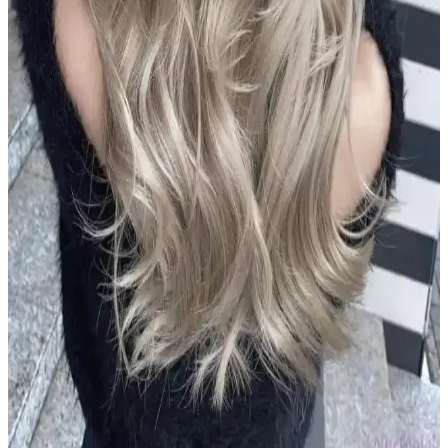
ve dermatolojik testli şampuanlar hakkında kapsamlı rehber. Güvenli
ve etkili saç bakımı için doğru ürün seçimi önemli.
Le Petit Marseillais Arıç Ağacı ve Füjer Men Duş Jeli
Doğal İçeriklerle Güvenli Temizlik Sunar
Le Petit Marseillais'in Arıç Ağacı ve Füjer bitkileriyle formüle edilen
duş jeli, cilt ve saçlara nazikçe bakım yaparken ferahlatıcı ve doğal
içeriklerle güvenle kullanılır.
2024 Koyu Kestane Saç Rengi Trendleri ve Popüler
Tonlar Hakkında Bilmeniz Gerekenler
2024 yılında koyu kestane tonları, doğal ve parlak görünümleriyle
öne çıkıyor. Bu renkler, bakım ve dayanıklılık avantajlarıyla geniş
kitlelere hitap ediyor.
2024 Yılında Popüler Sarı Saç Renkleri ve Trendleri
Hakkında Detaylı Bilgi
2024'te sarı saç renkleri doğal ve sıcak tonlarıyla öne çıkıyor. Bakım
ve renk koruma ipuçlarıyla, trendleri yakalayarak stilinizi
güçlendirin.