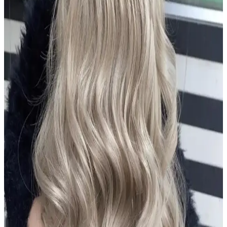
Dermanew Ka<dı>nlara Özel Losyon, doğal içeriklerle saç
dökülmesine karşı etkili, kullanımı kolay ve vegan formülüyle saç
sağlığını destekleyen bir saç bakım ürünüdür.
Urban Care Biotin & Keratin Dökülmeye Eğilimli
Saçlar İçin Şampuan Özellikleri ve Kullanıcı
Yorumları
Urban Care Biotin & Keratin şampuanı, dökülmeye eğilimli saçlar
için güçlendirici ve nemlendirici formülüyle saç sağlığını destekler,
kullanıcı memnuniyetini artırır.
Aizen Kolajen Biotin Şampuanı: Saç Sağlığını
Destekleyen Güçlü Formül ve Kullanıcı Deneyimleri
Aizen kolajen biotin şampuanı, saçların elastikiyetini artırır,
dökülmeyi engeller ve parlaklık sağlar. Düzenli kullanımda sağlıklı
ve güçlü saçlara ulaşmanıza yardımcı olur.
Alerji Yapmayan Zararsız Şampuan Çözümleri:
Hassas ve Güvenli Ciltler İçin Rehber
Hassas ciltler ve alerjik reaksiyonlar için özel formüle edilmiş, doğal