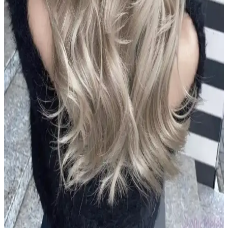
ve dermatolojik testli şampuanlar hakkında kapsamlı rehber. Güvenli
ve etkili saç bakımı için doğru ürün seçimi önemli.
Le Petit Marseillais Arıç Ağacı ve Füjer Men Duş Jeli
Doğal İçeriklerle Güvenli Temizlik Sunar
Le Petit Marseillais'in Arıç Ağacı ve Füjer bitkileriyle formüle edilen
duş jeli, cilt ve saçlara nazikçe bakım yaparken ferahlatıcı ve doğal
içeriklerle güvenle kullanılır.
2024 Koyu Kestane Saç Rengi Trendleri ve Popüler
Tonlar Hakkında Bilmeniz Gerekenler
2024 yılında koyu kestane tonları, doğal ve parlak görünümleriyle
öne çıkıyor. Bu renkler, bakım ve dayanıklılık avantajlarıyla geniş
kitlelere hitap ediyor.
2024 Yılında Popüler Sarı Saç Renkleri ve Trendleri
Hakkında Detaylı Bilgi
2024'te sarı saç renkleri doğal ve sıcak tonlarıyla öne çıkıyor. Bakım
ve renk koruma ipuçlarıyla, trendleri yakalayarak stilinizi
güçlendirin.