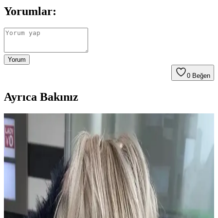
Yorumlar:
Yorum
0
Beğen
Ayrıca Bakınız
2024 Kısa Saç Bakım ve Renk Trendleri ile
Şıklığınızı Yansıtın
2024 yılında kısa saçlar için doğal ve pastel tonlar öne çıkıyor.
Sağlıklı görünüm için düzenli bakım ve uygun renk seçimleriyle
şıklığınızı artırın.
Dermanew Ka<dı>nlara Özel Losyon: Doğal
İçeriklerle Saç Dökülmesine Karşı Etkili Çözüm