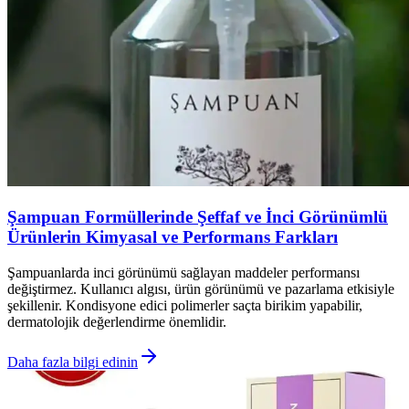
Şampuan Formüllerinde Şeffaf ve İnci Görünümlü
Ürünlerin Kimyasal ve Performans Farkları
Şampuanlarda inci görünümü sağlayan maddeler performansı
değiştirmez. Kullanıcı algısı, ürün görünümü ve pazarlama etkisiyle
şekillenir. Kondisyone edici polimerler saçta birikim yapabilir,
dermatolojik değerlendirme önemlidir.
Daha fazla bilgi edinin