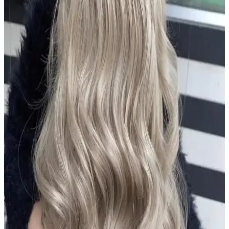
Dermanew Ka<dı>nlara Özel Losyon, doğal içeriklerle saç
dökülmesine karşı etkili, kullanımı kolay ve vegan formülüyle saç
sağlığını destekleyen bir saç bakım ürünüdür.
Urban Care Biotin & Keratin Dökülmeye Eğilimli
Saçlar İçin Şampuan Özellikleri ve Kullanıcı
Yorumları
Urban Care Biotin & Keratin şampuanı, dökülmeye eğilimli saçlar
için güçlendirici ve nemlendirici formülüyle saç sağlığını destekler,
kullanıcı memnuniyetini artırır.
Aizen Kolajen Biotin Şampuanı: Saç Sağlığını
Destekleyen Güçlü Formül ve Kullanıcı Deneyimleri
Aizen kolajen biotin şampuanı, saçların elastikiyetini artırır,
dökülmeyi engeller ve parlaklık sağlar. Düzenli kullanımda sağlıklı
ve güçlü saçlara ulaşmanıza yardımcı olur.
Alerji Yapmayan Zararsız Şampuan Çözümleri:
Hassas ve Güvenli Ciltler İçin Rehber
Hassas ciltler ve alerjik reaksiyonlar için özel formüle edilmiş, doğal