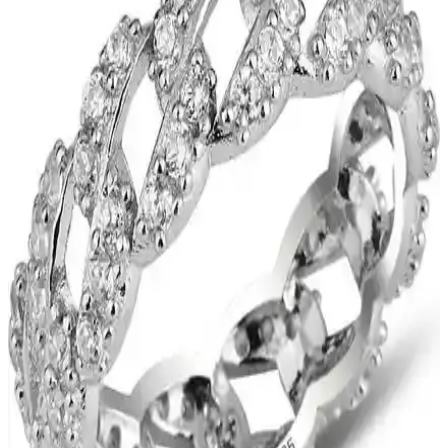
Aurrari Güneş Figürlü Altın Kaplama Küpe: Zarif
ve Enerjik Takı Seçeneği
Aurrari'nin güneş figürlü altın kaplama küpesi, zarif tasarımı ve
yüksek kaliteli malzemeleriyle şıklık ve pozitif enerji sunar.
Kullanımı kolay, dayanıklı ve hassas ciltlere uygun olup, günlük ve
özel günler için ideal bir seçimdir.
Aurrari 2'li Gold Renk Kuzey Yıldızı Earcuff: Şıklık
ve Çok Yönlülük Sunan Özel Takı
Aurrari'nin altın renkli 2'li kuzey yıldızı earcuff'u, şıklık ve çok
yönlülük sunar. Sınırlı sayıda üretilen bu ürün, farklı tarzlara uyum
sağlar ve dikkat çekici detaylar içerir.
Nazar Gözlü Koruma Halhalı: Geleneksel ve Estetik
Birlikteliği Hakkında Bilgi
Nazar gözlü koruma halhalı, kötü enerjiyi uzaklaştırmak ve estetik
görünüm sağlamak amacıyla kullanılan geleneksel bir takıdır.
Gümüş malzemeden yapılır ve göz sembolüyle kötü enerjiyi
engellemeye inanılır.