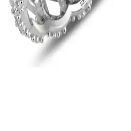
Estetik ve Dayanıklı Halhal Modelleri: Zarafet ve
Koruma Bir Arada
Estetik ve dayanıklı malzemelerden üretilen halhal modelleri, şıklık
ve koruma sunar. Zarif tasarımlar ve uzun ömürlü yapısıyla kişisel
tarzınıza değer katar.
Bers Aksesuar Kadın Altın Kaplama Kararmaz
Bileklik İncelemesi ve Kullanıcı Yorumları
Bers Aksesuar'ın kadınlar için tasarladığı altın kaplama kararmaz
bileklik, şıklık ve dayanıklılığıyla öne çıkıyor. Ayarlanabilir uzunluk
ve zarif tasarımıyla günlük ve özel günler için uygun, ancak uzun
vadeli kullanımda dikkat edilmesi gerekebilir.
Söğütlü Silver Tasarımı 925 Ayar Gümüş Zirkon
Taşlı Rodyum Kaplı Yüzük
925 ayar gümüş ve rodyum kaplama ile dayanıklı ve şık tasarım,
parlak zirkon taşlar ve zincir modeli detaylarıyla öne çıkan yüzük,
günlük ve özel kullanımlar için ideal.