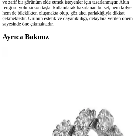
ve zarif bir görünüm elde etmek isteyenler için tasarlanmıştır. Altın
rengi su yolu zirkon taşlar kullanılarak hazırlanan bu set, hem kolye
hem de bileklikten oluşmakta olup, göz alıcı parlaklığıyla dikkat
çekmektedir. Ürünün estetik ve dayanıklılığı, detaylara verilen önem
sayesinde öne çıkmaktadır.
Ayrıca Bakınız
Venüs Accessory H Harfli Çelik Kolye: Şık ve
Dayanıklı Modern Takı Tasarımı
Venüs Accessory H Harfli Çelik Kolye, modern tasarımı ve
paslanmaz çelik yapısıyla şıklık ve dayanıklılığı bir arada sunar.
Günlük ve özel kullanımlar için uygun, cilt dostu ve estetik bir
takıdır.
Kedi Gözü Fosforlu Tesbih: Gece Parıltısıyla Dikkat
Çeken Benzersiz Takı Seçeneği
Kedi Gözü Fosforlu Tesbih, doğal taşların benzersiz güzelliği ve
gece parıltısı özelliğiyle öne çıkan şık ve dayanıklı bir takıdır.
Kullanıcılar, parlama ve dayanıklılık konusunda çeşitli deneyimler