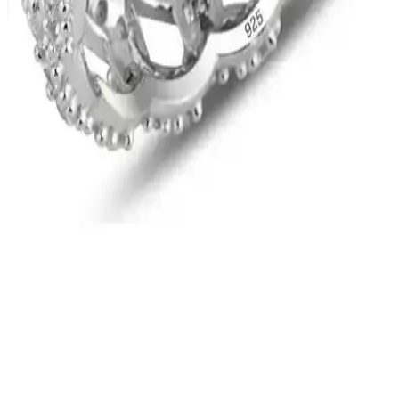
Estetik ve Dayanıklı Halhal Modelleri: Zarafet ve
Koruma Bir Arada
Estetik ve dayanıklı malzemelerden üretilen halhal modelleri, şıklık
ve koruma sunar. Zarif tasarımlar ve uzun ömürlü yapısıyla kişisel
tarzınıza değer katar.
Bers Aksesuar Kadın Altın Kaplama Kararmaz
Bileklik İncelemesi ve Kullanıcı Yorumları
Bers Aksesuar'ın kadınlar için tasarladığı altın kaplama kararmaz
bileklik, şıklık ve dayanıklılığıyla öne çıkıyor. Ayarlanabilir uzunluk
ve zarif tasarımıyla günlük ve özel günler için uygun, ancak uzun
vadeli kullanımda dikkat edilmesi gerekebilir.
Söğütlü Silver Tasarımı 925 Ayar Gümüş Zirkon
Taşlı Rodyum Kaplı Yüzük
925 ayar gümüş ve rodyum kaplama ile dayanıklı ve şık tasarım,
parlak zirkon taşlar ve zincir modeli detaylarıyla öne çıkan yüzük,
günlük ve özel kullanımlar için ideal.