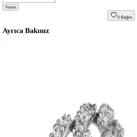
Yorum
0
Beğen
Ayrıca Bakınız
Venüs Accessory H Harfli Çelik Kolye: Şık ve
Dayanıklı Modern Takı Tasarımı
Venüs Accessory H Harfli Çelik Kolye, modern tasarımı ve
paslanmaz çelik yapısıyla şıklık ve dayanıklılığı bir arada sunar.
Günlük ve özel kullanımlar için uygun, cilt dostu ve estetik bir
takıdır.
Kedi Gözü Fosforlu Tesbih: Gece Parıltısıyla Dikkat
Çeken Benzersiz Takı Seçeneği
Kedi Gözü Fosforlu Tesbih, doğal taşların benzersiz güzelliği ve
gece parıltısı özelliğiyle öne çıkan şık ve dayanıklı bir takıdır.
Kullanıcılar, parlama ve dayanıklılık konusunda çeşitli deneyimler
paylaşmaktadır.