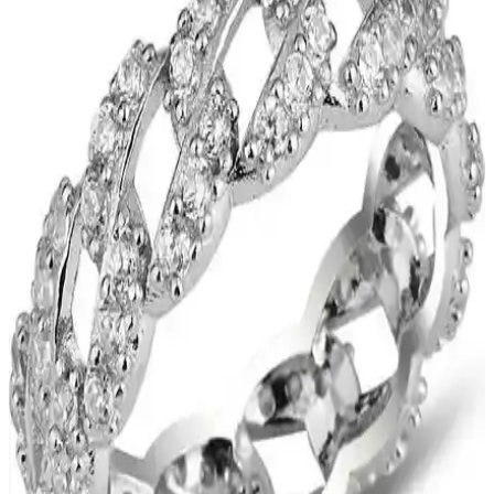
paylaşmaktadır.
Aurrari Güneş Figürlü Altın Kaplama Küpe: Zarif
ve Enerjik Takı Seçeneği
Aurrari'nin güneş figürlü altın kaplama küpesi, zarif tasarımı ve
yüksek kaliteli malzemeleriyle şıklık ve pozitif enerji sunar.
Kullanımı kolay, dayanıklı ve hassas ciltlere uygun olup, günlük ve
özel günler için ideal bir seçimdir.
Aurrari 2'li Gold Renk Kuzey Yıldızı Earcuff: Şıklık
ve Çok Yönlülük Sunan Özel Takı
Aurrari'nin altın renkli 2'li kuzey yıldızı earcuff'u, şıklık ve çok
yönlülük sunar. Sınırlı sayıda üretilen bu ürün, farklı tarzlara uyum
sağlar ve dikkat çekici detaylar içerir.
Nazar Gözlü Koruma Halhalı: Geleneksel ve Estetik
Birlikteliği Hakkında Bilgi
Nazar gözlü koruma halhalı, kötü enerjiyi uzaklaştırmak ve estetik
görünüm sağlamak amacıyla kullanılan geleneksel bir takıdır.
Gümüş malzemeden yapılır ve göz sembolüyle kötü enerjiyi
engellemeye inanılır.