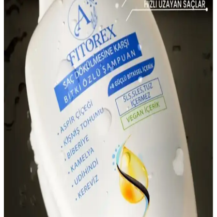
LAND OF MYTH Siyah Silikon Saç Derisi Masaj
Fırçası Sağlıklı Saçlar İçin Uygun Bir Bakım Aracı
LAND OF MYTH silikon dişli saç derisi masaj fırçası, nazikçe
masaj yapar, saç derisini temizler ve kepek ile saç dökülmesini
azaltır, saçlarınızın sağlığını destekler.
Şampuan Kullanımının Azaltılmasının Saç ve Saç
Derisi Sağlığı Üzerindeki Etkileri
Şampuan kullanımının azaltılması saçta yağ birikimine ve
topaklanmaya yol açabilir. Bu durum saç derisinde iltihap ve mantar
çoğalmasına sebep olarak kaşıntı ve dökülmeye neden olabilir.
Düzenli temizlik önemlidir.
2023 Güncel Saç Dökülmesine Karşı Bakım
Yöntemleri ve Modern Çözümler
2023 yılında saç dökülmesine karşı kullanılan modern ve doğal
bakım yöntemleri, kişisel ihtiyaçlara uygun ürünler ve teknolojik
çözümlerle saç sağlığını destekler.
2023 Yılında Saç Dökülmesine Karşı Etkili