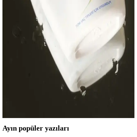
Şampuan ve Bakım Yöntemleri
2023'te saç dökülmesine karşı kullanılan şampuanlar ve bakım
teknikleri, saç sağlığını korumada önemli rol oynar. Düzenli bakım
ve doğru ürün seçimiyle saçlarınızı güçlendirin.
Tntnmom'un Biotin Şampuanı: Hamilelikte
Güvenle Kullanılabilen Saç Bakım Ürünü
Hamilelikte güvenle kullanabileceğiniz Tntnmom'un biotin
şampuanı, saç sağlığını destekler ve güçlendirir, saç dökülmesini
önler, doğal içeriklerle saç bakımını kolaylaştırır.
Paraben İçermeyen Şampuanlar ve Doğal Saç
Sağlığına Katkıları Hakkında Bilgiler
Paraben içermeyen şampuanlar, doğal içeriklerle saç ve saç derisini
koruyarak sağlıklı ve parlak saçlar sağlar. Doğal içeriklerin saç
sağlığına katkılarını öğrenin.
Ayın popüler yazıları