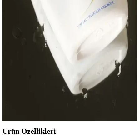
Şampuan ve Bakım Yöntemleri
2023'te saç dökülmesine karşı kullanılan şampuanlar ve bakım
teknikleri, saç sağlığını korumada önemli rol oynar. Düzenli bakım
ve doğru ürün seçimiyle saçlarınızı güçlendirin.
Tntnmom'un Biotin Şampuanı: Hamilelikte
Güvenle Kullanılabilen Saç Bakım Ürünü
Hamilelikte güvenle kullanabileceğiniz Tntnmom'un biotin
şampuanı, saç sağlığını destekler ve güçlendirir, saç dökülmesini
önler, doğal içeriklerle saç bakımını kolaylaştırır.
Paraben İçermeyen Şampuanlar ve Doğal Saç
Sağlığına Katkıları Hakkında Bilgiler
Paraben içermeyen şampuanlar, doğal içeriklerle saç ve saç derisini
koruyarak sağlıklı ve parlak saçlar sağlar. Doğal içeriklerin saç
sağlığına katkılarını öğrenin.
Ürün Özellikleri