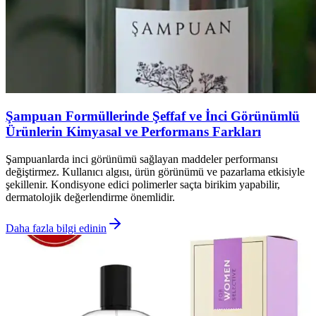
Şampuan Formüllerinde Şeffaf ve İnci Görünümlü
Ürünlerin Kimyasal ve Performans Farkları
Şampuanlarda inci görünümü sağlayan maddeler performansı
değiştirmez. Kullanıcı algısı, ürün görünümü ve pazarlama etkisiyle
şekillenir. Kondisyone edici polimerler saçta birikim yapabilir,
dermatolojik değerlendirme önemlidir.
Daha fazla bilgi edinin