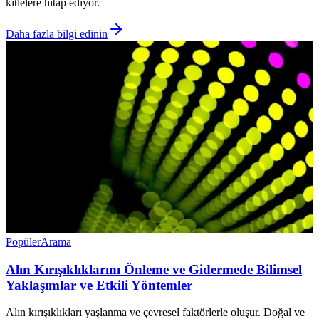
kitlelere hitap ediyor.
Daha fazla bilgi edinin
Popüler
Arama
Alın Kırışıklıklarını Önleme ve Gidermede Bilimsel
Yaklaşımlar ve Etkili Yöntemler
Alın kırışıklıkları yaşlanma ve çevresel faktörlerle oluşur. Doğal ve