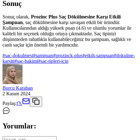
Sonuç
Sonuç olarak,
Prozinc Plus Saç Dökülmesine Karşı Etkili
Şampuan
, saç dökülmesine karşı savaşan etkili bir üründür.
Kullanıcılarından aldığı yüksek puan (4.6) ve olumlu yorumlar ile
kaliteli bir seçenek olduğu ortaya çıkmaktadır. Saç tipinizi
düşünmeden rahatlıkla kullanabileceğiniz bu şampuan, sağlıklı ve
canlı saçlar için önemli bir yardımcıdır.
#
sac-dokulmesi
#
sampuan
#
prozinck-plus
#
etkili-sampuan
#
dokulme-
karsiti
#
sac-bakimi
#
sac-tipleri-icin
Burcu Karahan
2 Kasım 2024
Paylaş:
f
𝕏
Yorumlar: