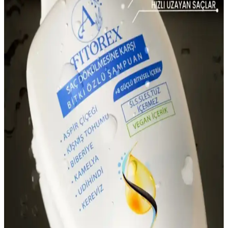
LAND OF MYTH Siyah Silikon Saç Derisi Masaj
Fırçası Sağlıklı Saçlar İçin Uygun Bir Bakım Aracı
LAND OF MYTH silikon dişli saç derisi masaj fırçası, nazikçe
masaj yapar, saç derisini temizler ve kepek ile saç dökülmesini
azaltır, saçlarınızın sağlığını destekler.
Şampuan Kullanımının Azaltılmasının Saç ve Saç
Derisi Sağlığı Üzerindeki Etkileri
Şampuan kullanımının azaltılması saçta yağ birikimine ve
topaklanmaya yol açabilir. Bu durum saç derisinde iltihap ve mantar
çoğalmasına sebep olarak kaşıntı ve dökülmeye neden olabilir.
Düzenli temizlik önemlidir.
2023 Güncel Saç Dökülmesine Karşı Bakım
Yöntemleri ve Modern Çözümler
2023 yılında saç dökülmesine karşı kullanılan modern ve doğal
bakım yöntemleri, kişisel ihtiyaçlara uygun ürünler ve teknolojik
çözümlerle saç sağlığını destekler.
2023 Yılında Saç Dökülmesine Karşı Etkili