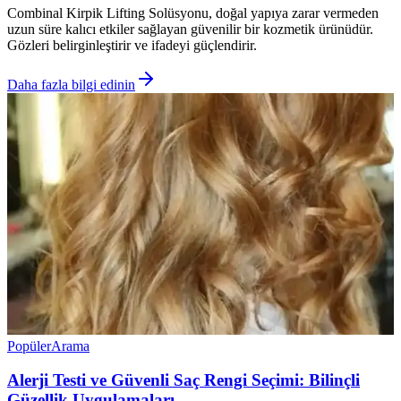
Combinal Kirpik Lifting Solüsyonu, doğal yapıya zarar vermeden
uzun süre kalıcı etkiler sağlayan güvenilir bir kozmetik ürünüdür.
Gözleri belirginleştirir ve ifadeyi güçlendirir.
Daha fazla bilgi edinin
Popüler
Arama
Alerji Testi ve Güvenli Saç Rengi Seçimi: Bilinçli
Güzellik Uygulamaları