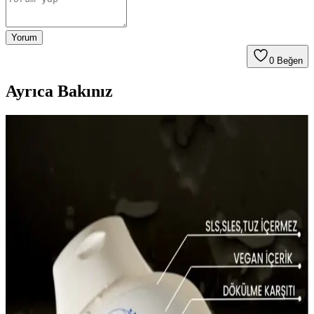
Yorum
0
Beğen
Ayrıca Bakınız
Dermanew Ka<dı>nlara Özel Losyon: Doğal
İçeriklerle Saç Dökülmesine Karşı Etkili Çözüm
Dermanew Ka<dı>nlara Özel Losyon, doğal içeriklerle saç
dökülmesine karşı etkili, kullanımı kolay ve vegan formülüyle saç
sağlığını destekleyen bir saç bakım ürünüdür.
Aizen Kolajen Biotin Şampuanı: Saç Sağlığını
Destekleyen Güçlü Formül ve Kullanıcı Deneyimleri
Aizen kolajen biotin şampuanı, saçların elastikiyetini artırır,
dökülmeyi engeller ve parlaklık sağlar. Düzenli kullanımda sağlıklı
ve güçlü saçlara ulaşmanıza yardımcı olur.