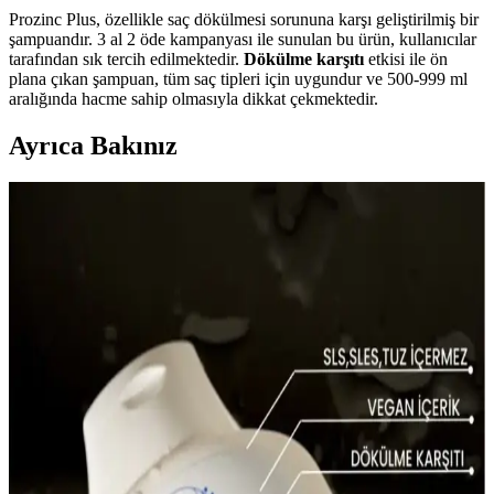
Prozinc Plus, özellikle saç dökülmesi sorununa karşı geliştirilmiş bir
şampuandır. 3 al 2 öde kampanyası ile sunulan bu ürün, kullanıcılar
tarafından sık tercih edilmektedir.
Dökülme karşıtı
etkisi ile ön
plana çıkan şampuan, tüm saç tipleri için uygundur ve 500-999 ml
aralığında hacme sahip olmasıyla dikkat çekmektedir.
Ayrıca Bakınız
Dermanew Ka<dı>nlara Özel Losyon: Doğal
İçeriklerle Saç Dökülmesine Karşı Etkili Çözüm
Dermanew Ka<dı>nlara Özel Losyon, doğal içeriklerle saç
dökülmesine karşı etkili, kullanımı kolay ve vegan formülüyle saç
sağlığını destekleyen bir saç bakım ürünüdür.
Aizen Kolajen Biotin Şampuanı: Saç Sağlığını
Destekleyen Güçlü Formül ve Kullanıcı Deneyimleri
Aizen kolajen biotin şampuanı, saçların elastikiyetini artırır,
dökülmeyi engeller ve parlaklık sağlar. Düzenli kullanımda sağlıklı
ve güçlü saçlara ulaşmanıza yardımcı olur.