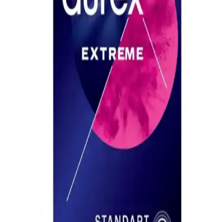
Okey Zirve 40'lı prezervatif paketi, yüksek kalite ve güvenlik
standartlarıyla uzun süreli kullanım sağlar, konfor ve pratiklik sunar,
ekonomik avantajlar ve kullanıcı geri bildirimleriyle öne çıkar.
Yüksek Kayganlık Özelliğine Sahip Prezervatifler:
Güvenlik ve Konforun Birleşimi
Yüksek kayganlık özellikleriyle prezervatifler, kullanım sırasında
rahatlık ve güvenliği artırır, yırtılma riskini azaltır ve doğal his sağlar,
cinsel sağlığı destekler.
Durex Yok Ötesi Ultra Kaygan Prezervatif 10'lu:
İnce ve Yüksek Kayganlık Özelliğiyle Güvenli
Kullanım
Durex Yok Ötesi Ultra Kaygan prezervatif, ince yapısı ve yüksek
kayganlık seviyesiyle güvenli ve doğal his sağlayan cinsel sağlık
ürünüdür. 10'lu paket, rahat kullanım ve yüksek performans sunar.
Geciktirici Prezervatifler: Güvenli ve Etkili Kullanım
Rehberi
Geciktirici prezervatifler, cinsel ilişki süresini uzatmak ve partner