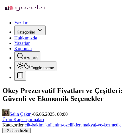
Yazılar
Kategoriler
Hakkımızda
Yazarlar
Kuponlar
Ara...
⌘
K
Toggle theme
Okey Prezervatif Fiyatları ve Çeşitleri:
Güvenli ve Ekonomik Seçenekler
Selin Çakır
·
06.06.2025, 00:00
Ürün Karşılaştırmaları
Kategoriler:
cilt-bakimi
|
kullanim-ozellikleri
|
makyaj-ve-kozmetik
+2 daha fazla