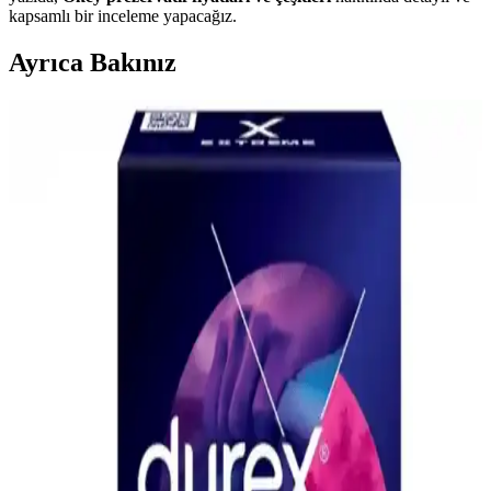
kapsamlı bir inceleme yapacağız.
Ayrıca Bakınız
Okey Klasik Vanilya Aromalı Kayganlaştırıcı
Prezervatif 20'li Güvenli ve Konforlu Kullanım
Okey Klasik 20'li vanilya aromalı prezervatif, güvenlik ve konforu
bir arada sunar. Kayganlaştırıcı ve doğal lateks malzemesiyle rahat
kullanım sağlar, mahremiyet ön plandadır.
Durex Ultra Paketi 60'lı Prezervatifler Güvenlik ve
Konfor Sunan Çeşitli Modellerle Farklı Deneyimler
Durex Ultra Paketi, 60 prezervatif içerir ve farklı dokularla çeşitli
deneyimler sunar. Güvenlik, konfor ve yüksek kullanıcı
memnuniyeti ile öne çıkar, cinsel sağlığı destekler.
Okey Zirve 40'lı Prezervatif Avantaj Paketi: Güvenli
ve Konforlu Koruma Çözümü