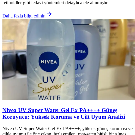
retinoidler gibi tedavi yöntemleri detaylıca ele alınmıştır.
Daha fazla bilgi edinin
Nivea UV Super Water Gel Ex PA++++ Güneş
Koruyucu: Yüksek Koruma ve Cilt Uyum Analizi
Nivea UV Super Water Gel Ex PA++++, yüksek güneş koruması ve
ciltle uyumu ile öne çıkan, hızlı emilen, mat-saten bitişli bir güneş