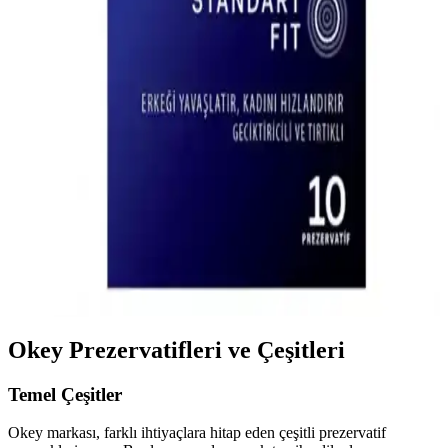
memnuniyetini artırmak için kullanılır. Doğru kullanım ve güvenlik
önlemleriyle maksimum fayda sağlar.
Performans Artırıcı Geciktirici Prezervatifler:
Özellikleri ve Kullanım Tavsiyeleri
Geciktirici prezervatifler, performansı artırmak ve erken boşalmayı
geciktirmek amacıyla tasarlanmış, lokal anestezik içerikli ürünlerdir.
Güvenli kullanım ve doğru seçim için detayları öğrenin.
Extreme Prezervatifler: Güvenli ve Dayanıklı Cinsel
Deneyim İçin Bilmeniz Gerekenler
Extreme prezervatifler yüksek dayanıklılık ve güvenlik sağlayan
ürünlerdir. Doğru kullanım ve saklama ile riskleri azaltır, sağlıklı ve
güvenli cinsel yaşamı destekler.
Okey Prezervatifleri ve Çeşitleri
Temel Çeşitler
Okey markası, farklı ihtiyaçlara hitap eden çeşitli prezervatif