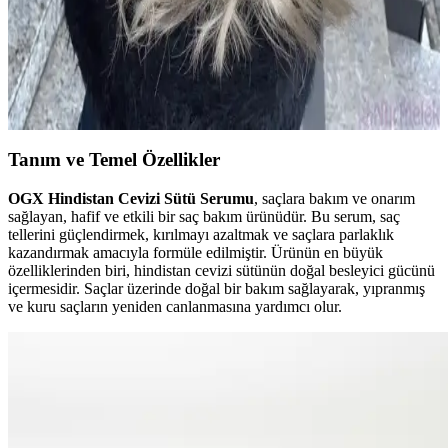
2024 Yılında Popüler Sarı Saç Renkleri ve Trendleri
Hakkında Detaylı Bilgi
2024'te sarı saç renkleri doğal ve sıcak tonlarıyla öne çıkıyor. Bakım
ve renk koruma ipuçlarıyla, trendleri yakalayarak stilinizi
güçlendirin.
Tanım ve Temel Özellikler
OGX Hindistan Cevizi Sütü Serumu
, saçlara bakım ve onarım
sağlayan, hafif ve etkili bir saç bakım ürünüdür. Bu serum, saç
tellerini güçlendirmek, kırılmayı azaltmak ve saçlara parlaklık
kazandırmak amacıyla formüle edilmiştir. Ürünün en büyük
özelliklerinden biri, hindistan cevizi sütünün doğal besleyici gücünü
içermesidir. Saçlar üzerinde doğal bir bakım sağlayarak, yıpranmış
ve kuru saçların yeniden canlanmasına yardımcı olur.