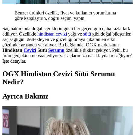
Benzer ürünleri özellik, fiyat ve kullanıcı yorumlarına
göre karşılaştırın, doğru seçimi yapın.
Saç bakımında doğal içeriklerin gücü her geçen gün daha fazla fark
ediliyor. Özellikle
hindistan
cevizi
yağı ve
sütü
gibi doğal bileşenler,
saç sağlığını destekleyen ve güzelliği ortaya çıkaran en etkili
çözümler arasında yer alıyor. Bu bağlamda, OGX markasının
Hindistan
Cevizi
Sütü
Serumu
özellikle dikkat çekiyor. Peki, bu
ürün gerçekten ne vaat ediyor ve saçlarımıza nasıl faydalar sağlıyor?
İşte detaylar.
OGX Hindistan Cevizi Sütü Serumu
Nedir?
Ayrıca Bakınız
2024 Kısa Saç Bakım ve Renk Trendleri ile
Şıklığınızı Yansıtın
2024 yılında kısa saçlar için doğal ve pastel tonlar öne çıkıyor.