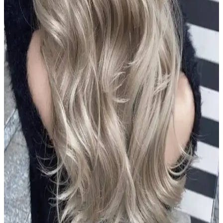
ve güçlü saçlara ulaşmanıza yardımcı olur.
Alerji Yapmayan Zararsız Şampuan Çözümleri:
Hassas ve Güvenli Ciltler İçin Rehber
Hassas ciltler ve alerjik reaksiyonlar için özel formüle edilmiş, doğal
ve dermatolojik testli şampuanlar hakkında kapsamlı rehber. Güvenli
ve etkili saç bakımı için doğru ürün seçimi önemli.
Le Petit Marseillais Arıç Ağacı ve Füjer Men Duş Jeli
Doğal İçeriklerle Güvenli Temizlik Sunar
Le Petit Marseillais'in Arıç Ağacı ve Füjer bitkileriyle formüle edilen
duş jeli, cilt ve saçlara nazikçe bakım yaparken ferahlatıcı ve doğal
içeriklerle güvenle kullanılır.
2024 Koyu Kestane Saç Rengi Trendleri ve Popüler
Tonlar Hakkında Bilmeniz Gerekenler
2024 yılında koyu kestane tonları, doğal ve parlak görünümleriyle
öne çıkıyor. Bu renkler, bakım ve dayanıklılık avantajlarıyla geniş
kitlelere hitap ediyor.