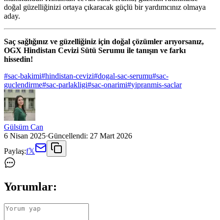
doğal güzelliğinizi ortaya çıkaracak güçlü bir yardımcınız olmaya
aday.
Saç sağlığınız ve güzelliğiniz için doğal çözümler arıyorsanız,
OGX Hindistan Cevizi Sütü Serumu ile tanışın ve farkı
hissedin!
#
sac-bakimi
#
hindistan-cevizi
#
dogal-sac-serumu
#
sac-
guclendirme
#
sac-parlakligi
#
sac-onarimi
#
yipranmis-saclar
Gülsüm Can
6 Nisan 2025
·
Güncellendi:
27 Mart 2026
Paylaş:
f
𝕏
Yorumlar: