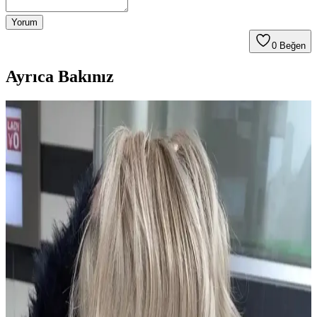
Yorum
0
Beğen
Ayrıca Bakınız
2024 Kısa Saç Bakım ve Renk Trendleri ile
Şıklığınızı Yansıtın
2024 yılında kısa saçlar için doğal ve pastel tonlar öne çıkıyor.
Sağlıklı görünüm için düzenli bakım ve uygun renk seçimleriyle
şıklığınızı artırın.
Dermanew Ka<dı>nlara Özel Losyon: Doğal
İçeriklerle Saç Dökülmesine Karşı Etkili Çözüm
Dermanew Ka<dı>nlara Özel Losyon, doğal içeriklerle saç
dökülmesine karşı etkili, kullanımı kolay ve vegan formülüyle saç
sağlığını destekleyen bir saç bakım ürünüdür.
Urban Care Biotin & Keratin Dökülmeye Eğilimli