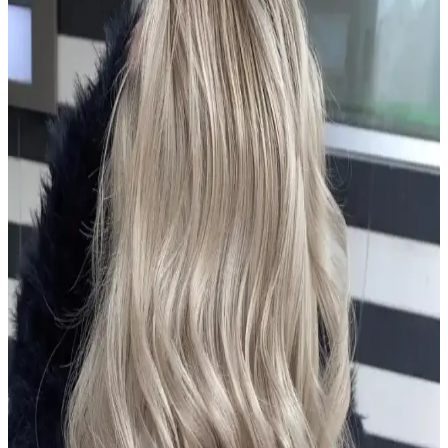
Sağlıklı görünüm için düzenli bakım ve uygun renk seçimleriyle
şıklığınızı artırın.
Dermanew Ka<dı>nlara Özel Losyon: Doğal
İçeriklerle Saç Dökülmesine Karşı Etkili Çözüm
Dermanew Ka<dı>nlara Özel Losyon, doğal içeriklerle saç
dökülmesine karşı etkili, kullanımı kolay ve vegan formülüyle saç
sağlığını destekleyen bir saç bakım ürünüdür.
Urban Care Biotin & Keratin Dökülmeye Eğilimli
Saçlar İçin Şampuan Özellikleri ve Kullanıcı
Yorumları
Urban Care Biotin & Keratin şampuanı, dökülmeye eğilimli saçlar
için güçlendirici ve nemlendirici formülüyle saç sağlığını destekler,
kullanıcı memnuniyetini artırır.
Aizen Kolajen Biotin Şampuanı: Saç Sağlığını
Destekleyen Güçlü Formül ve Kullanıcı Deneyimleri
Aizen kolajen biotin şampuanı, saçların elastikiyetini artırır,
dökülmeyi engeller ve parlaklık sağlar. Düzenli kullanımda sağlıklı