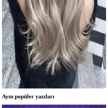
Le Petit Marseillais'in Arıç Ağacı ve Füjer bitkileriyle formüle edilen
duş jeli, cilt ve saçlara nazikçe bakım yaparken ferahlatıcı ve doğal
içeriklerle güvenle kullanılır.
2024 Koyu Kestane Saç Rengi Trendleri ve Popüler
Tonlar Hakkında Bilmeniz Gerekenler
2024 yılında koyu kestane tonları, doğal ve parlak görünümleriyle
öne çıkıyor. Bu renkler, bakım ve dayanıklılık avantajlarıyla geniş
kitlelere hitap ediyor.
2024 Yılında Popüler Sarı Saç Renkleri ve Trendleri
Hakkında Detaylı Bilgi
2024'te sarı saç renkleri doğal ve sıcak tonlarıyla öne çıkıyor. Bakım
ve renk koruma ipuçlarıyla, trendleri yakalayarak stilinizi
güçlendirin.
Ayın popüler yazıları