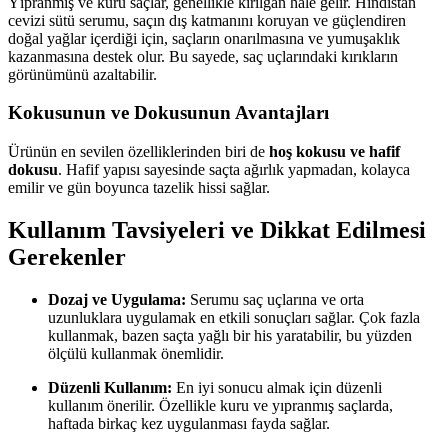
Yıpranmış ve kuru saçlar, genellikle kırılgan hale gelir. Hindistan
cevizi sütü serumu, saçın dış katmanını koruyan ve güçlendiren
doğal yağlar içerdiği için, saçların onarılmasına ve yumuşaklık
kazanmasına destek olur. Bu sayede, saç uçlarındaki kırıkların
görünümünü azaltabilir.
Kokusunun ve Dokusunun Avantajları
Ürünün en sevilen özelliklerinden biri de
hoş kokusu ve hafif
dokusu
. Hafif yapısı sayesinde saçta ağırlık yapmadan, kolayca
emilir ve gün boyunca tazelik hissi sağlar.
Kullanım Tavsiyeleri ve Dikkat Edilmesi
Gerekenler
Dozaj ve Uygulama:
Serumu saç uçlarına ve orta
uzunluklara uygulamak en etkili sonuçları sağlar. Çok fazla
kullanmak, bazen saçta yağlı bir his yaratabilir, bu yüzden
ölçülü kullanmak önemlidir.
Düzenli Kullanım:
En iyi sonucu almak için düzenli
kullanım önerilir. Özellikle kuru ve yıpranmış saçlarda,
haftada birkaç kez uygulanması fayda sağlar.