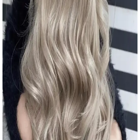
Saçlar İçin Şampuan Özellikleri ve Kullanıcı
Yorumları
Urban Care Biotin & Keratin şampuanı, dökülmeye eğilimli saçlar
için güçlendirici ve nemlendirici formülüyle saç sağlığını destekler,
kullanıcı memnuniyetini artırır.
Aizen Kolajen Biotin Şampuanı: Saç Sağlığını
Destekleyen Güçlü Formül ve Kullanıcı Deneyimleri
Aizen kolajen biotin şampuanı, saçların elastikiyetini artırır,
dökülmeyi engeller ve parlaklık sağlar. Düzenli kullanımda sağlıklı
ve güçlü saçlara ulaşmanıza yardımcı olur.
Alerji Yapmayan Zararsız Şampuan Çözümleri:
Hassas ve Güvenli Ciltler İçin Rehber
Hassas ciltler ve alerjik reaksiyonlar için özel formüle edilmiş, doğal
ve dermatolojik testli şampuanlar hakkında kapsamlı rehber. Güvenli
ve etkili saç bakımı için doğru ürün seçimi önemli.
Le Petit Marseillais Arıç Ağacı ve Füjer Men Duş Jeli
Doğal İçeriklerle Güvenli Temizlik Sunar