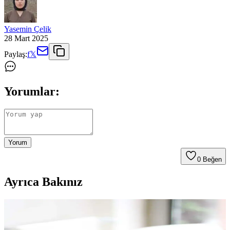
Yasemin Çelik
28 Mart 2025
Paylaş:
f
𝕏
Yorumlar:
Yorum
0
Beğen
Ayrıca Bakınız
Moom Bag Kadın Altın Mini Portföy Çanta Günlük
ve Gece Kullanımı İçin Uygun