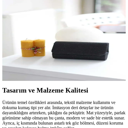
Moom Bag Kadın Altın Mini Portföy Çanta Günlük
ve Gece Kullanımı İçin Uygun
Moom Bag kadın altın mini portföy çanta, şıklık ve fonksiyonelliği
bir arada sunar. Günlük ve gece kullanımı için ideal, dayanıklı
malzeme ve zarif tasarımıyla dikkat çeker.
Moom Bag Kadın Siyah Mini Portföy Abiye Çanta
Şıklık ve Kullanışlılığın Buluşması
Modern tasarımı ve fonksiyonelliğiyle öne çıkan Moom Bag kadın
siyah mini portföy, günlük kullanım ve şıklık için ideal, küçük
boyutuyla tarzınızı tamamlar.
Tasarım ve Malzeme Kalitesi
Ürünün temel özellikleri arasında, tekstil malzeme kullanımı ve
dokuma kumaş tipi yer alır. İmitasyon deri detaylar ise ürünün
dayanıklılığını artırırken, şıklığını da pekiştirir. Mat yüzeyiyle, parlak
görünüme sahip olmayan bu çanta, modern ve sade bir estetik sunar.
Ayrıca, iç kısmında bulunan astarlı tek göz bölmesi, düzeni koruma