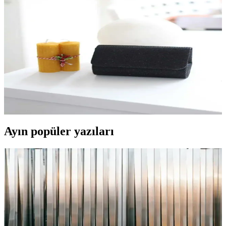
Moom Bag kadın altın mini portföy çanta, şıklık ve fonksiyonelliği
bir arada sunar. Günlük ve gece kullanımı için ideal, dayanıklı
malzeme ve zarif tasarımıyla dikkat çeker.
Moom Bag Kadın Siyah Mini Portföy Abiye Çanta
Şıklık ve Kullanışlılığın Buluşması
Modern tasarımı ve fonksiyonelliğiyle öne çıkan Moom Bag kadın
siyah mini portföy, günlük kullanım ve şıklık için ideal, küçük
boyutuyla tarzınızı tamamlar.
Ayın popüler yazıları