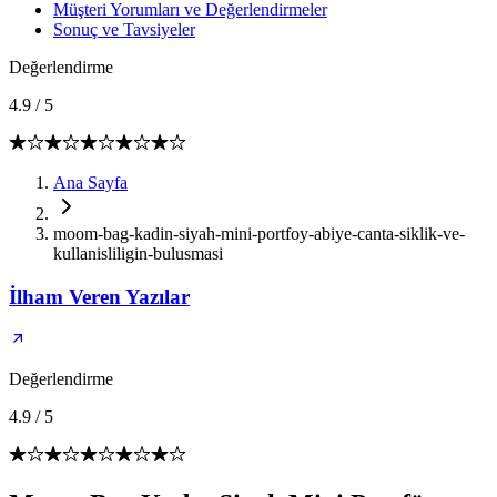
Müşteri Yorumları ve Değerlendirmeler
Sonuç ve Tavsiyeler
Değerlendirme
4.9
/
5
Ana Sayfa
moom-bag-kadin-siyah-mini-portfoy-abiye-canta-siklik-ve-
kullanisliligin-bulusmasi
İlham Veren Yazılar
Değerlendirme
4.9
/
5