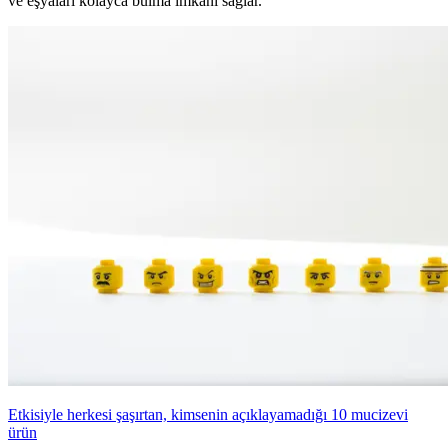
ve eşyaları kolayca bulma imkânı sağlar.
Etkisiyle herkesi şaşırtan, kimsenin açıklayamadığı 10 mucizevi
ürün