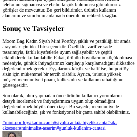
telefonun sığmaması ve ebatın küçük bulunması gibi olumsuz
görüşler de mevcuttur. Bu geri bildirimler, ürünün kullanım
alanlarını ve sınırlarını anlamada önemli bir rehberlik sağlar.
Sonuç ve Tavsiyeler
Moom Bag Kadın Siyah Mini Portföy, şıklık ve pratikliği bir arada
arayanlar için ideal bir seçenektir. Özellikle, zarif ve sade
tasarımıyla, farklı kıyafetlerle uyum sağlayabilir ve çeşitli
etkinliklerde kullanılabilir. Fakat, ürünün boyutlarının küçük olması
nedeniyle, günlük ihtiyaçlarınızı karşılayıp karşılamadığını dikkatlice
değerlendirmek gerekir. Eşyalarınız küçük ve hafif ise, bu portföy
sizin için mükemmel bir tercih olabilir. Ayrıca, ürünün yüksek
müşteri memnuniyeti puanı, kalitesinin ve kullanım rahatlığının
göstergesidir.
Son olarak, alım yapmadan önce ürünün kullanıcı yorumlarını
detaylı incelemek ve ihtiyaçlarınıza uygun olup olmadığını
değerlendirmek büyük önem taşır. Bu sayede, memnuniyetle
kullanabileceğiniz, şık ve fonksiyonel bir çanta sahibi olabilirsiniz.
#
mini-portfoy
#
kadin-canta
#
siyah-canta
#
abiyelik-canta
#
sik-
aksesuar
#
minimalist-tasarim
#
gunluk-kullanim-cantasi