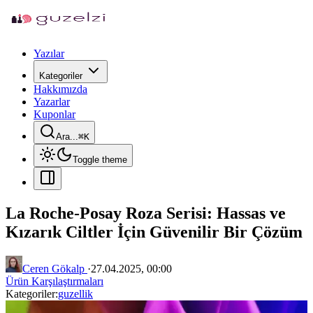
Yazılar
Kategoriler
Hakkımızda
Yazarlar
Kuponlar
Ara...
⌘
K
Toggle theme
La Roche-Posay Roza Serisi: Hassas ve
Kızarık Ciltler İçin Güvenilir Bir Çözüm
Ceren Gökalp
·
27.04.2025, 00:00
Ürün Karşılaştırmaları
Kategoriler:
guzellik