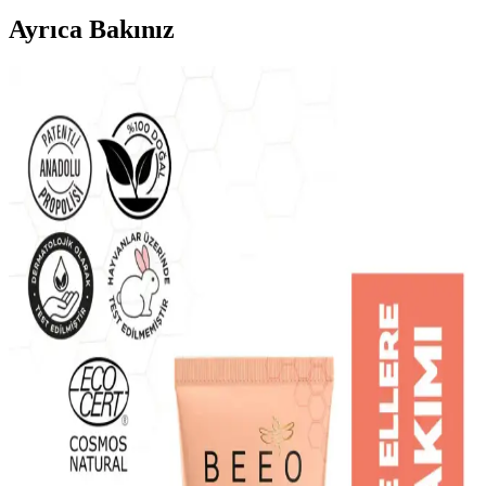
Ayrıca Bakınız
İnci Ağda Naturel ve Çeşitleri: Farklı Cilt Tipleri
İçin Güvenilir Ağda Seçenekleri
İnci Ağda ailesinin doğal içeriklere sahip çeşitli ürünleri, farklı cilt
tiplerine uygun, hijyenik ve kolay kullanım sağlayan tüy giderici
çözümler sunar.
La Roche-Posay Vitamin C10 Serum ile Cilt
Parlaklığını Artıran Güçlü Bir Bakım Ürünü
La Roche-Posay Vitamin C10 Serum, yüksek konsantrasyonda C
vitamini içerir, cilt tonunu eşitler, parlaklık sağlar ve yaşlanma
belirtilerini azaltır. Hassas ciltler için uygun, antioksidan koruma
sunar.
Akneye Eğilimli Ciltler İçin Etkili Yüz Bakım
Rehberi ve İpuçları
Akneye eğilimli ciltler için uygun ürünler ve doğru bakım