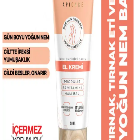
alışkanlıklarıyla sivilce ve tahrişi azaltmanın yolları.
Kelebek Kese Harem Ipek Yüz Kesesi: Hassas Ciltler
İçin Doğal Temizlik ve Bakım Çözümü
Hakiki koza ipeğinden üretilmiş Kelebek Kese, hassas ciltler için
uygun, doğal ve etkili yüz temizliği sağlar. Hafif ve dayanıklı
yapısıyla ciltte tahriş riskini en aza indirir.
Akneye Eğilimli Ciltler İçin Yüz Temizleyici Seçimi
ve Kullanım İpuçları
Akneye eğilimli ciltler için uygun yüz temizleyicilerin seçimi ve
kullanımıyla sağlıklı, dengeli bir cilt elde edin. Doğru ürün ve
düzenli bakım önemli.
Akne Eğilimli Ciltler İçin İz Azaltıcı Ürünler ve
Doğru Kullanım İpuçları
Akne eğilimli ciltler için iz azaltıcı ürünler, doğru kullanım ve bakım
ipuçlarıyla cilt sağlığını korurken estetik görünümü iyileştirir.
Akne Eğilimli Ciltler İçin Uygun Makyaj