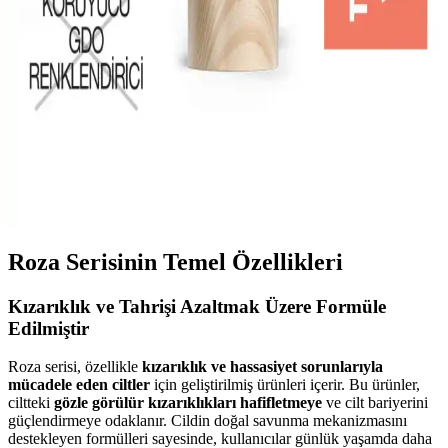
Temizleyicileri ve Kullanım Tavsiyeleri
Akne eğilimli ciltler için uygun makyaj temizleyicileri, özellikleri ve
doğru kullanım ipuçlarıyla cilt sağlığını koruma yollarını anlatıyoruz.
BEE'O Ballı El Kremi: Doğal ve Etkili Nemlendirici
El Bakım Ürünü
BEE'O Nemlendirici Ballı El Kremi, doğal içeriklerle
zenginleştirilmiş, paraben içermeyen ve dermatolojik olarak test
edilmiş, kuru ve hassas ellere özel etkili bir bakım ürünüdür.
Roza Serisinin Temel Özellikleri
Kızarıklık ve Tahrişi Azaltmak Üzere Formüle
Edilmiştir
Roza serisi, özellikle
kızarıklık ve hassasiyet sorunlarıyla
mücadele eden ciltler
için geliştirilmiş ürünleri içerir. Bu ürünler,
ciltteki
gözle görülür kızarıklıkları hafifletmeye
ve cilt bariyerini
güçlendirmeye odaklanır. Cildin doğal savunma mekanizmasını
destekleyen formülleri sayesinde, kullanıcılar günlük yaşamda daha