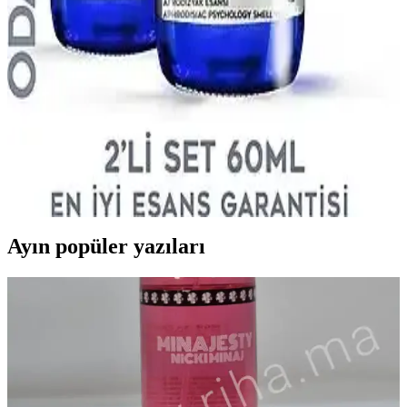
Uygun Mu Hafif ve Kalıcı Özellikleriyle
Afro Dynamic parfüm, hafif yapısı ve odunsu notalarıyla günlük
kullanım için ideal, ferah ve kalıcı bir seçenektir. Ofis ve günlük
aktivitelerde hoş bir koku sağlar.
Afrodizyak Etkili Kozmetik Ürünleri: Doğal
İçeriklerle Çekiciliği Artırma Yöntemleri
Doğal içeriklerle zenginleştirilmiş afrodizyak etkili kozmetik
ürünleri, kendine güveni artırır ve romantik ortamlar için tercih edilir.
Güvenli kullanım ve içerik testi önemlidir.
Ayın popüler yazıları