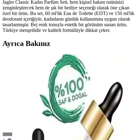
Jagler Classic Kadın Parfüm Seti, hem kişisel bakım rutininizi
zenginleştirecek hem de şık bir hediye seçeneği olarak öne çıkan
özel bir ürün. Bu set, 60 ml'lik Eau de Toilette (EDT) ve 150 ml'lik
deodorant içeriğiyle, kadınların günlük kullanımına uygun olarak
tasarlanmıştır. Bej renk tonuyla estetik bir görünüm sunan ürün,
Türkiye menşeilidir ve kaliteli formülüyle dikkat çeker.
Ayrıca Bakınız
Afro Dynamic Parfüm: Uygun Fiyatlı ve Etkileyici
Kokusu ile Günlük Kullanım İçin Ideal
Afro Dynamic parfüm, uygun fiyatı ve etkileyici kokusuyla günlük
kullanım için ideal. Uzun süre dayanıklı, canlı ve çekici bir koku
deneyimi sunar, her mevsim ve ortamda tercih edilebilir.
Afrodizyak Etkili Parfümler: Cazibenizi Artıran
Doğal ve Çekici Kokular
Afrodizyak etkili parfümler, cinsel arzuyu ve çekiciliği artırmak için
doğal bileşenler ve özel notalar içerir. Doğru seçim ve kullanım ile
kişisel cazibenizi güçlendirebilirsiniz.