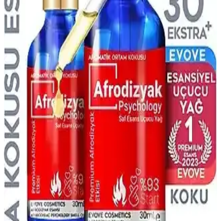
Afro Dynamic Parfüm Kalıcılığı Hakkında Bilgi ve
Etkileyen Faktörler
Afro Dynamic parfümünün kalıcılığı hakkında net bilgiler olmasa
da, koku notaları, formülasyon ve kullanım koşulları gibi faktörler
kalıcılığı etkiler. Doğru saklama ve uygulama ile performans
artırılabilir.
Afrodizyak Temalı Parfümler: Çekiciliği Artıran
Kokuların Güncel Trendleri ve Özellikleri
Afrodizyak temalı parfümler, içerdikleri maddeler ve koku
profilleriyle romantik ve çekici bir izlenim bırakmak isteyenler için
ideal seçenekler sunar.
Afro Dynamic Parfüm ve Ferah Koku Özellikleri
Hakkında Bilgi ve Değerlendirme
Afro Dynamic parfümü, ferah ve taze koku beklentilerine uygun
olup olmadığını anlamak için içerik ve kullanıcı yorumlarına
bakmak gerekir. Notalar ve koku profili önemli faktörlerdir.
Afro Dynamic Parfüm Günlük Kullanım İçin