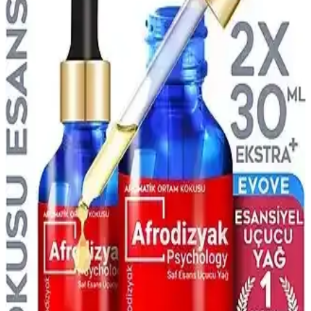
Lancome Tresor Edp 100 Ml Kadın Parfümü: Zarif
ve Kalıcı Odunsu Çiçeksi Koku Deneyimi
Lancome Tresor Edp 100 ml, odunsu ve çiçeksi notalarıyla kalıcı ve
şık bir kadın parfümüdür. Ferah yapısı ve uzun süreli etkisiyle
günlük ve özel kullanımlar için ideal bir seçenek sunar.
Afro Dynamic Parfüm Kalıcılığı Hakkında Bilgi ve
Etkileyen Faktörler
Afro Dynamic parfümünün kalıcılığı hakkında net bilgiler olmasa
da, koku notaları, formülasyon ve kullanım koşulları gibi faktörler
kalıcılığı etkiler. Doğru saklama ve uygulama ile performans
artırılabilir.
Afrodizyak Temalı Parfümler: Çekiciliği Artıran
Kokuların Güncel Trendleri ve Özellikleri
Afrodizyak temalı parfümler, içerdikleri maddeler ve koku
profilleriyle romantik ve çekici bir izlenim bırakmak isteyenler için
ideal seçenekler sunar.