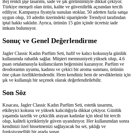
Bej renkli şişe tasarımı, sade ve şık görünümüyle dikkat çekiyor.
Türkiye menşeli olan ürün, kalite ve güvenilirlik açısından tercih
ediliyor. Kampanya fiyatıyla sunulan stoklar, 50 adetten fazla satışa
uygun olup, 10 adedin üzerindeki siparişlerde Trendyol tarafından
iptal hakkı saklıdır. Ayrıca, ürünün 15 gün içinde ücretsiz iade
imkanı bulunuyor.
Sonuç ve Genel Değerlendirme
Jagler Classic Kadın Parfüm Seti, hafif ve kalıcı kokusuyla günlük
kullanımda rahatlık sağlar. Müşteri memnuniyeti yüksek olup, 4.6
puan ortalamasıyla kullanıcıların beğenisini kazanıyor. Parfüm ve
deodorantın uyumu, kadınsı ve çekici bir aroma sunması, ürünün
öne çıkan özelliklerindendir. Hem kendiniz hem de sevdikleriniz için
şık ve kullanışlı bir seçenek olarak değerlendirilebilir.
Son Söz
Kısacası, Jagler Classic Kadın Parfüm Seti, estetik tasarımı,
etkileyici kokusu ve yüksek kalıcılığıyla dikkat çekiyor. Günlük
yaşamda tazelik ve çekicilik arayan kadınlar için ideal bir tercih
olup, kaliteli içerikleriyle güven uyandırıyor. Her kullanımdan sonra
kendinizi özel hissetmenizi sağlayacak bu set, şıklığı ve
fonksiyonelliği bir arada sunar.