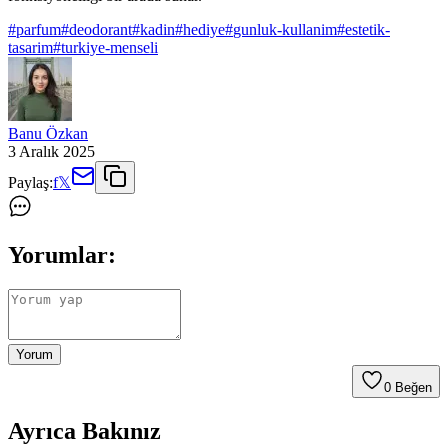
#
parfum
#
deodorant
#
kadin
#
hediye
#
gunluk-kullanim
#
estetik-
tasarim
#
turkiye-menseli
Banu Özkan
3 Aralık 2025
Paylaş:
f
𝕏
Yorumlar:
Yorum
0
Beğen
Ayrıca Bakınız