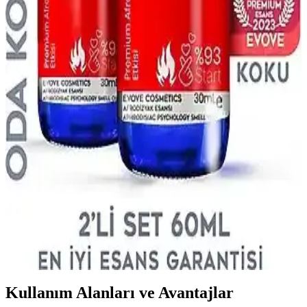
Afro Dynamic Parfüm ve Ferah Koku Özellikleri
Hakkında Bilgi ve Değerlendirme
Afro Dynamic parfümü, ferah ve taze koku beklentilerine uygun
olup olmadığını anlamak için içerik ve kullanıcı yorumlarına
bakmak gerekir. Notalar ve koku profili önemli faktörlerdir.
Afro Dynamic Parfüm Günlük Kullanım İçin
Uygun Mu Hafif ve Kalıcı Özellikleriyle
Afro Dynamic parfüm, hafif yapısı ve odunsu notalarıyla günlük
kullanım için ideal, ferah ve kalıcı bir seçenektir. Ofis ve günlük
aktivitelerde hoş bir koku sağlar.
Afrodizyak Etkili Kozmetik Ürünleri: Doğal
İçeriklerle Çekiciliği Artırma Yöntemleri
Doğal içeriklerle zenginleştirilmiş afrodizyak etkili kozmetik
ürünleri, kendine güveni artırır ve romantik ortamlar için tercih edilir.
Güvenli kullanım ve içerik testi önemlidir.
Kullanım Alanları ve Avantajlar