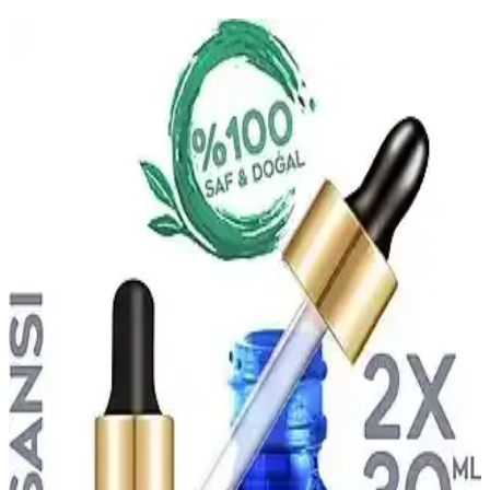
Afro Dynamic Parfüm: Uygun Fiyatlı ve Etkileyici
Kokusu ile Günlük Kullanım İçin Ideal
Afro Dynamic parfüm, uygun fiyatı ve etkileyici kokusuyla günlük
kullanım için ideal. Uzun süre dayanıklı, canlı ve çekici bir koku
deneyimi sunar, her mevsim ve ortamda tercih edilebilir.
Afrodizyak Etkili Parfümler: Cazibenizi Artıran
Doğal ve Çekici Kokular
Afrodizyak etkili parfümler, cinsel arzuyu ve çekiciliği artırmak için
doğal bileşenler ve özel notalar içerir. Doğru seçim ve kullanım ile
kişisel cazibenizi güçlendirebilirsiniz.
Lancome Tresor Edp 100 Ml Kadın Parfümü: Zarif
ve Kalıcı Odunsu Çiçeksi Koku Deneyimi
Lancome Tresor Edp 100 ml, odunsu ve çiçeksi notalarıyla kalıcı ve
şık bir kadın parfümüdür. Ferah yapısı ve uzun süreli etkisiyle
günlük ve özel kullanımlar için ideal bir seçenek sunar.