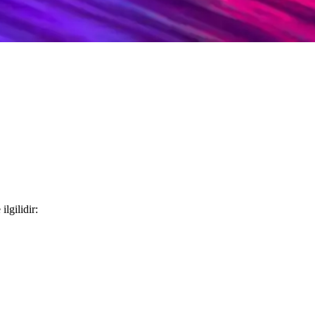
öne çıkar. Farklı yüz şekillerine uygun modelleriyle estetik ve fonksiyon
lgilidir: