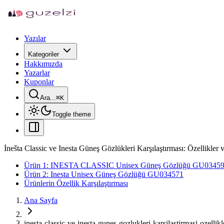
Yazılar
Kategoriler
Hakkımızda
Yazarlar
Kuponlar
Ara...
⌘
K
Toggle theme
İnešta Classic ve Inesta Güneş Gözlükleri Karşılaştırması: Özellikler 
Ürün 1: INESTA CLASSIC Unisex Güneş Gözlüğü GU0345
Ürün 2: Inesta Unisex Güneş Gözlüğü GU034571
Ürünlerin Özellik Karşılaştırması
Ana Sayfa
inesta-classic-ve-inesta-gunes-gozlukleri-karsilastirmasi-ozellik