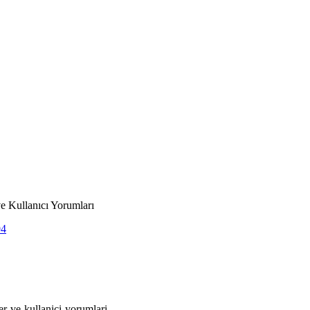
ve Kullanıcı Yorumları
94
ler-ve-kullanici-yorumlari