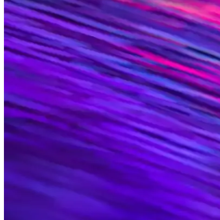
Ren gözlükler estetik ve fonksiyonellik sunarken, doğru seçim ve kull
Leopar Desenli Güneş Gözlükleri: Moda ve Estetiği
Leopar desenli güneş gözlükleri, estetik ve fonksiyonelliği bir arada 
Kadınlar İçin Dikdörtgen Güneş Gözlükleri: Tasarım
Kadınlar arasında popüler olan dikdörtgen güneş gözlükleri, şıklık ve 
Erkekler İçin Kare Güneş Gözlüğü Trendleri, Markal
Erkekler için kare güneş gözlükleri, şıklık ve fonksiyonelliği bir arada
Ray-Ban Gözlükleri: Moda ve Göz Sağlığını Bir Ara
Ray-Ban gözlükleri, yüksek kalite, UV koruma ve şık tasarımlarla kişi
Ray-Ban Gözlük Fiyatları ve Modelleri: Kalite ve Tar
Ray-Ban gözlük fiyatları modellerine göre değişir. Uygun fiyatlı ve lü
Ray-Ban Kadın Gözlük Modelleri: Şıklık ve Fonksiyone