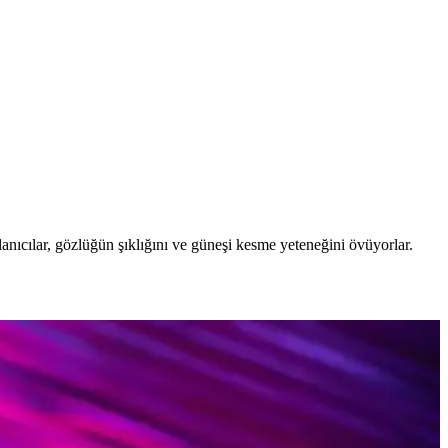
anıcılar, gözlüğün şıklığını ve güneşi kesme yeteneğini övüyorlar.
el ve renk seçenekleriyle her tarz için ideal.