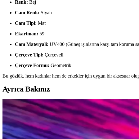
Renk:
Bej
Cam Renk:
Siyah
Cam Tipi:
Mat
Ekartman:
59
Cam Materyali:
UV400 (Güneş ışınlarına karşı tam koruma sa
Çerçeve Tipi:
Çerçeveli
Çerçeve Formu:
Geometrik
Bu gözlük, hem kadınlar hem de erkekler için uygun bir aksesuar olup,
Ayrıca Bakınız
By Harmony Erkek Güneş Gözlükleri: Şıklık ve Fonksi
By Harmony erkek güneş gözlükleri, şık tasarım, UV koruma ve dayanıkl
Ren Gözlükler: Göz Sağlığı ve Moda Dünyasında Yeni