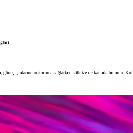
ğlar)
 güneş ışınlarından koruma sağlarken stilinize de katkıda bulunur. Kull
yonellik İçin En İyi Seçenekler
ı malzemeleriyle stilinizi tamamlar ve göz sağlığınızı korur. Geniş mod
 Trendler Hakkında Bilgiler