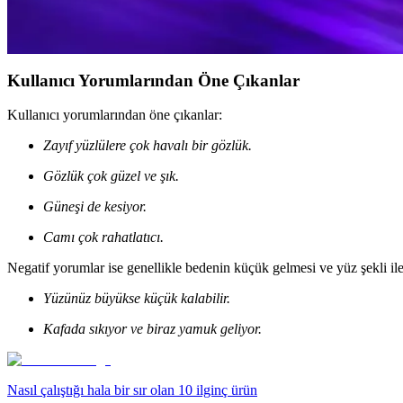
Ray-Ban kadın gözlükleri, şık tasarımları ve UV koruma özellikleriyle 
Kullanıcı Yorumlarından Öne Çıkanlar
Kullanıcı yorumlarından öne çıkanlar:
Zayıf yüzlülere çok havalı bir gözlük.
Gözlük çok güzel ve şık.
Güneşi de kesiyor.
Camı çok rahatlatıcı.
Negatif yorumlar ise genellikle bedenin küçük gelmesi ve yüz şekli ile i
Yüzünüz büyükse küçük kalabilir.
Kafada sıkıyor ve biraz yamuk geliyor.
Nasıl çalıştığı hala bir sır olan 10 ilginç ürün