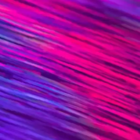
anımla göz sağlığını korumanın yollarını keşfedin.
n Uyumlu Buluşması
sunar. Moda dünyasında cesur ve özgün bir duruş sergilemek isteyenler iç
, Fonksiyon ve Moda Trendleri
fonksiyonelliği bir arada sunar, çeşitli tasarım ve malzeme seçenekleriyl
ar ve Bakım İpuçları
 sunar. Trendler, markalar ve bakım önerileriyle stilinizi güçlendirin.
da Sunan İkonik Seçenekler
sel tarzınıza ve göz sağlığınıza uygun seçenekler sunar.
zın Dengesi
ks seçenekler, kalite ve dayanıklılık sunar. Kampanyaları takip ederek ta
lliğin Birleştiği Seçenekler