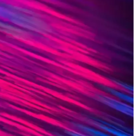
in ideal seçimler.
e tarzınıza uygun tercih yapmanızı sağlar.
rzınıza uygun ideal gözlüğü seçebilirsiniz.