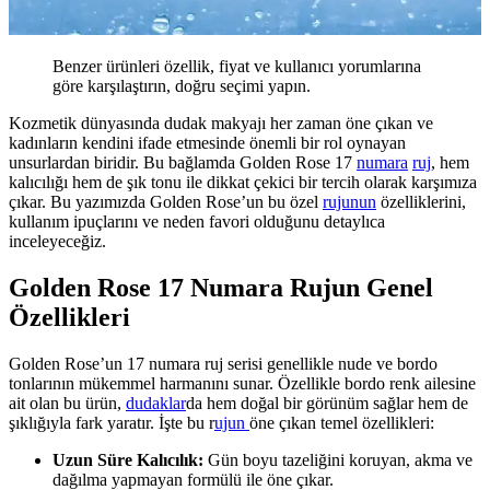
Benzer ürünleri özellik, fiyat ve kullanıcı yorumlarına
göre karşılaştırın, doğru seçimi yapın.
Kozmetik dünyasında dudak makyajı her zaman öne çıkan ve
kadınların kendini ifade etmesinde önemli bir rol oynayan
unsurlardan biridir. Bu bağlamda Golden Rose 17
numara
ruj
, hem
kalıcılığı hem de şık tonu ile dikkat çekici bir tercih olarak karşımıza
çıkar. Bu yazımızda Golden Rose’un bu özel
rujunun
özelliklerini,
kullanım ipuçlarını ve neden favori olduğunu detaylıca
inceleyeceğiz.
Golden Rose 17 Numara Rujun Genel
Özellikleri
Golden Rose’un 17 numara ruj serisi genellikle nude ve bordo
tonlarının mükemmel harmanını sunar. Özellikle bordo renk ailesine
ait olan bu ürün,
dudaklar
da hem doğal bir görünüm sağlar hem de
şıklığıyla fark yaratır. İşte bu r
ujun
öne çıkan temel özellikleri:
Uzun Süre Kalıcılık:
Gün boyu tazeliğini koruyan, akma ve
dağılma yapmayan formülü ile öne çıkar.