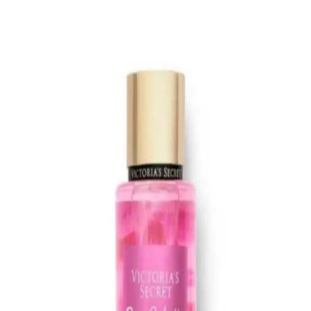
Alerji Yapmayan Kozmetik Rimel Seçimi: Güvenli
ve Sağlıklı Makyaj İçin İpuçları
Alerji yapmayan rimel seçiminde dikkat edilmesi gerekenler ve
güvenilir ürünler hakkında bilgiler. Hassas ciltler ve gözler için
sağlıklı, güvenli ve doğal içerikli kozmetik önerileri sunuyoruz.
Yves Rocher Roll-On Deodorantleri: Doğal
İçeriklerle Cilt Dostu ve Uygun Fiyatlı Çözümler
Yves Rocher'in doğal içerikli ve cilt dostu roll-on deodorantleri,
çeşitli koku seçenekleri ve uygun fiyatlarıyla günlük bakımda ideal
tercihtir.
Alman Kozmetik Markalarıyla Güvenilir ve Doğal
Saç Bakımı Ürünleri Rehberi
Alman kozmetik markaları, yüksek kalite ve doğal içeriklerle saç
bakımında güvenilir seçenekler sunar. Dermatolojik testler ve
organik içeriklerle saç sağlığını koruyan ürünleri öğrenin.
Lancome Juicy Tubes Nemlendirici Lip Gloss
İncelemesi ve Kullanıcı Deneyimleri