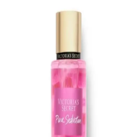
Alerji yapmayan rimel seçiminde dikkat edilmesi gerekenler ve
güvenilir ürünler hakkında bilgiler. Hassas ciltler ve gözler için
sağlıklı, güvenli ve doğal içerikli kozmetik önerileri sunuyoruz.
Yves Rocher Roll-On Deodorantleri: Doğal
İçeriklerle Cilt Dostu ve Uygun Fiyatlı Çözümler
Yves Rocher'in doğal içerikli ve cilt dostu roll-on deodorantleri,
çeşitli koku seçenekleri ve uygun fiyatlarıyla günlük bakımda ideal
tercihtir.
Alman Kozmetik Markalarıyla Güvenilir ve Doğal
Saç Bakımı Ürünleri Rehberi
Alman kozmetik markaları, yüksek kalite ve doğal içeriklerle saç
bakımında güvenilir seçenekler sunar. Dermatolojik testler ve
organik içeriklerle saç sağlığını koruyan ürünleri öğrenin.
Lancome Juicy Tubes Nemlendirici Lip Gloss
İncelemesi ve Kullanıcı Deneyimleri
Lancome Juicy Tubes, 20 yılı aşkın süredir popüler olan, parlaklık
ve dolgunluk sağlayan, mor renk seçeneğiyle dudaklara canlılık
katan nemlendirici lip gloss ürünüdür. Kullanımı kolay ve taşınabilir