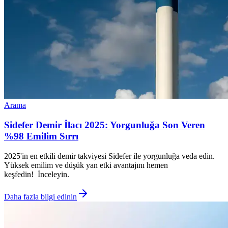
Arama
Sidefer Demir İlacı 2025: Yorgunluğa Son Veren
%98 Emilim Sırrı
2025'in en etkili demir takviyesi Sidefer ile yorgunluğa veda edin.
Yüksek emilim ve düşük yan etki avantajını hemen
keşfedin! İnceleyin.
Daha fazla bilgi edinin