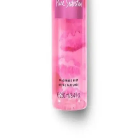
Lancome Juicy Tubes, 20 yılı aşkın süredir popüler olan, parlaklık
ve dolgunluk sağlayan, mor renk seçeneğiyle dudaklara canlılık
katan nemlendirici lip gloss ürünüdür. Kullanımı kolay ve taşınabilir
tasarımıyla öne çıkar.
Espoir Dewlike Jello Glowrizer ve So Natural All
Day Fixx Mist Ürün İncelemesi ve Tasarruf
Yöntemleri
Espoir Dewlike Jello Glowrizer ve So Natural All Day Tight Make
Up Setting Fixx Mist, makyajda cam cilt efekti ve uzun süre kalıcılık
sunar. Ürünlerin özellikleri, kullanım önerileri ve bütçe dostu satın
alma yöntemleri detaylıca incelenmiştir.
Combinal Kirpik Lifting Solüsyonu: Doğal ve Uzun
Süreli Kirpik Kaldırma Çözümü
Combinal Kirpik Lifting Solüsyonu, doğal yapıya zarar vermeden
uzun süre kalıcı etkiler sağlayan güvenilir bir kozmetik ürünüdür.
Gözleri belirginleştirir ve ifadeyi güçlendirir.
Victoria's Secret Pure Seduction Vücut Spreyi 250