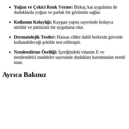
Yoğun ve Çekici Renk Verme:
Birkaç kat uygulama ile
dudaklarda yoğun ve parlak bir görünüm sağlar.
Kullanım Kolaylığı:
Kaygan yapısı sayesinde kolayca
sürülür ve pürüzsüz bir uygulama olur.
Dermatolojik Testler:
Hassas ciltler dahil herkesin güvenle
kullanabileceği şekilde test edilmiştir.
Nemlendirme Özelliği:
İçeriğindeki vitamin E ve
nemlendirici maddeler sayesinde dudakları kurutmadan nemli
tutar.
Ayrıca Bakınız
Gri ve Akınca Renklerinin Kozmetik ve Makyajda
Kullanımı ve Uygulama İpuçları
Gri ve akınca renkleri, makyajda şıklık ve doğal görünüm sağlar.
Uygulama teknikleri ve renk uyumu ile farklı tarzlar
yakalayabilirsiniz.