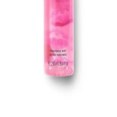
tasarımıyla öne çıkar.
Espoir Dewlike Jello Glowrizer ve So Natural All
Day Fixx Mist Ürün İncelemesi ve Tasarruf
Yöntemleri
Espoir Dewlike Jello Glowrizer ve So Natural All Day Tight Make
Up Setting Fixx Mist, makyajda cam cilt efekti ve uzun süre kalıcılık
sunar. Ürünlerin özellikleri, kullanım önerileri ve bütçe dostu satın
alma yöntemleri detaylıca incelenmiştir.
Combinal Kirpik Lifting Solüsyonu: Doğal ve Uzun
Süreli Kirpik Kaldırma Çözümü
Combinal Kirpik Lifting Solüsyonu, doğal yapıya zarar vermeden
uzun süre kalıcı etkiler sağlayan güvenilir bir kozmetik ürünüdür.
Gözleri belirginleştirir ve ifadeyi güçlendirir.
Victoria's Secret Pure Seduction Vücut Spreyi 250
ml Ferahlatıcı ve Kalıcı Yaz Kokusu
Victoria's Secret'in popüler ürünü Pure Seduction, 250 ml'lik
şişesiyle ferah ve kalıcı yaz kokusu sunar. Günlük kullanım için