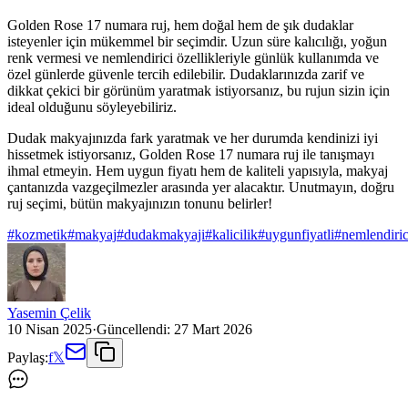
Golden Rose 17 numara ruj, hem doğal hem de şık dudaklar
isteyenler için mükemmel bir seçimdir. Uzun süre kalıcılığı, yoğun
renk vermesi ve nemlendirici özellikleriyle günlük kullanımda ve
özel günlerde güvenle tercih edilebilir. Dudaklarınızda zarif ve
dikkat çekici bir görünüm yaratmak istiyorsanız, bu rujun sizin için
ideal olduğunu söyleyebiliriz.
Dudak makyajınızda fark yaratmak ve her durumda kendinizi iyi
hissetmek istiyorsanız, Golden Rose 17 numara ruj ile tanışmayı
ihmal etmeyin. Hem uygun fiyatı hem de kaliteli yapısıyla, makyaj
çantanızda vazgeçilmezler arasında yer alacaktır. Unutmayın, doğru
ruj seçimi, bütün makyajınızın tonunu belirler!
#
kozmetik
#
makyaj
#
dudakmakyaji
#
kalicilik
#
uygunfiyatli
#
nemlendiric
Yasemin Çelik
10 Nisan 2025
·
Güncellendi:
27 Mart 2026
Paylaş:
f
𝕏