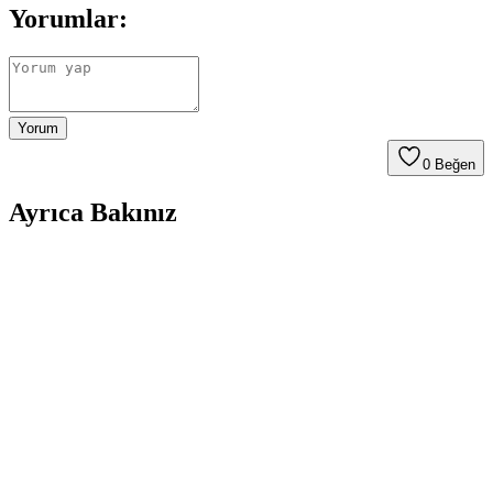
Yorumlar:
Yorum
0
Beğen
Ayrıca Bakınız
Gri ve Akınca Renklerinin Kozmetik ve Makyajda
Kullanımı ve Uygulama İpuçları
Gri ve akınca renkleri, makyajda şıklık ve doğal görünüm sağlar.
Uygulama teknikleri ve renk uyumu ile farklı tarzlar
yakalayabilirsiniz.
Alerji Yapmayan Kozmetik Rimel Seçimi: Güvenli
ve Sağlıklı Makyaj İçin İpuçları