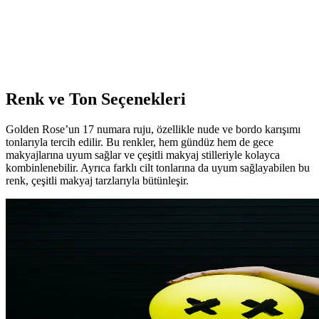
ml Ferahlatıcı ve Kalıcı Yaz Kokusu
Victoria's Secret'in popüler ürünü Pure Seduction, 250 ml'lik
şişesiyle ferah ve kalıcı yaz kokusu sunar. Günlük kullanım için
ideal, tazelik ve özgüven sağlar.
Renk ve Ton Seçenekleri
Golden Rose’un 17 numara ruju, özellikle nude ve bordo karışımı
tonlarıyla tercih edilir. Bu renkler, hem gündüz hem de gece
makyajlarına uyum sağlar ve çeşitli makyaj stilleriyle kolayca
kombinlenebilir. Ayrıca farklı cilt tonlarına da uyum sağlayabilen bu
renk, çeşitli makyaj tarzlarıyla bütünleşir.