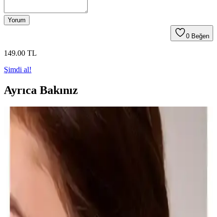
Yorum
0
Beğen
149
.00
TL
Şimdi al!
Ayrıca Bakınız
Venüs Accessory H Harfli Çelik Kolye: Şık ve
Dayanıklı Modern Takı Tasarımı
Venüs Accessory H Harfli Çelik Kolye, modern tasarımı ve
paslanmaz çelik yapısıyla şıklık ve dayanıklılığı bir arada sunar.
Günlük ve özel kullanımlar için uygun, cilt dostu ve estetik bir
takıdır.
Monalisa Kadın L Boy Kahverengi Tonlar 50'li
Lastik Toka Seti Şıklık ve Fonksiyonellik Bir Arada