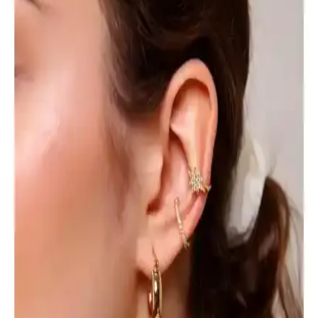
50'li kahverengi tonlarındaki lastik toka seti, dayanıklı ve elastik
yapısıyla saçlara zarar vermeden pratik kullanım sağlar. Günlük
şıklık ve fonksiyonellik sunar.
Monalisa TUKAA İnci Mandal Toka: Şık ve Pratik
Büyük Boy Saç Aksesuarı
Monalisa TUKAA İnci Mandal Toka, renkli desenleri ve inci
detaylarıyla şık, kullanışlı ve dayanıklı büyük boy saç aksesuarıdır.
Hafif yapısı ve güçlü tutuşu sayesinde saçlarınızı kolayca
şekillendirir.
Ankaflex Uyku Göz Bandı: Rahat ve İşlevsel Uyku
Yardımcısı Özellikleri ve Kullanım İpuçları
Ankaflex Uyku Göz Bandı, ışık engelleme ve rahat tasarımıyla uyku
kalitenizi yükselten pratik bir çözüm sunar. Ayarlanabilir bant ve
yumuşak kumaşıyla seyahat ve meditasyon için idealdir.
Gösterişli ve Parlak Gözlükler: Stil ve Konfor
Arasında Denge Kurma Yöntemleri
Gösterişli ve parlak gözlükler, kişisel tarzı yansıtırken konfor ve