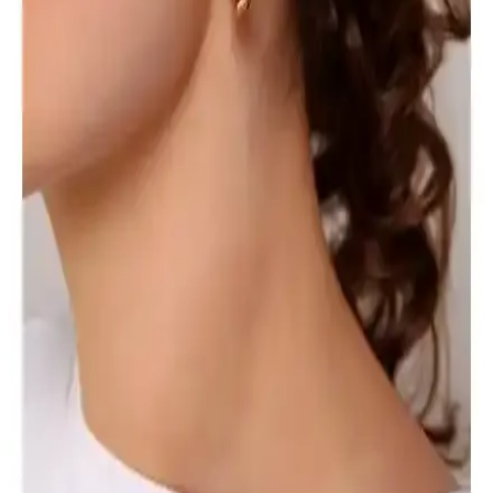
özgüvenle kullanılması önemlidir. Doğru seçimle günlük yaşamda
şıklık ve rahatlık sağlanabilir.
Aurrari Güneş Figürlü Altın Kaplama Küpe: Zarif
ve Enerjik Takı Seçeneği
Aurrari'nin güneş figürlü altın kaplama küpesi, zarif tasarımı ve
yüksek kaliteli malzemeleriyle şıklık ve pozitif enerji sunar.
Kullanımı kolay, dayanıklı ve hassas ciltlere uygun olup, günlük ve
özel günler için ideal bir seçimdir.
EURO DAY Siyah Fileli Mutfak Bandanası
Profesyonel Aşçılar ve Sağlık Çalışanları İçin
EURO DAY tasarımı siyah fileli mutfak bandanası, dayanıklı
polyester kumaşı ve rahat yapısıyla profesyonel kullanım için ideal,
hijyen ve şıklık sunar.
Aurrari 2'li Gold Renk Kuzey Yıldızı Earcuff: Şıklık
ve Çok Yönlülük Sunan Özel Takı
Aurrari'nin altın renkli 2'li kuzey yıldızı earcuff'u, şıklık ve çok
yönlülük sunar. Sınırlı sayıda üretilen bu ürün, farklı tarzlara uyum