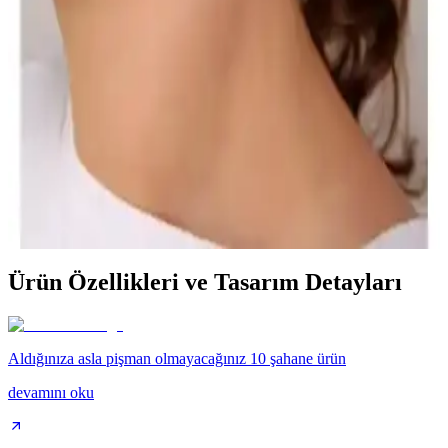
Profesyonel Aşçılar ve Sağlık Çalışanları İçin
EURO DAY tasarımı siyah fileli mutfak bandanası, dayanıklı
polyester kumaşı ve rahat yapısıyla profesyonel kullanım için ideal,
hijyen ve şıklık sunar.
Aurrari 2'li Gold Renk Kuzey Yıldızı Earcuff: Şıklık
ve Çok Yönlülük Sunan Özel Takı
Aurrari'nin altın renkli 2'li kuzey yıldızı earcuff'u, şıklık ve çok
yönlülük sunar. Sınırlı sayıda üretilen bu ürün, farklı tarzlara uyum
sağlar ve dikkat çekici detaylar içerir.
Ürün Özellikleri ve Tasarım Detayları
Aldığınıza asla pişman olmayacağınız 10 şahane ürün
devamını oku