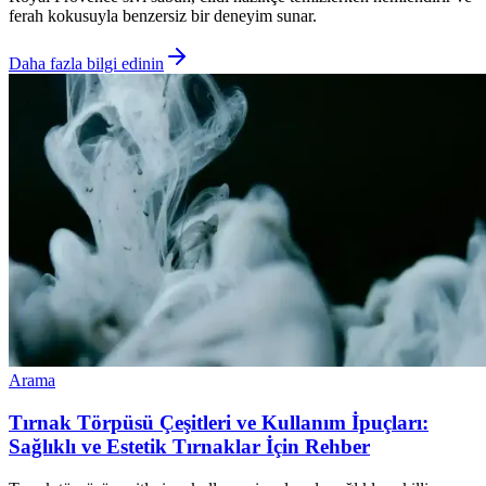
ferah kokusuyla benzersiz bir deneyim sunar.
Daha fazla bilgi edinin
Arama
Tırnak Törpüsü Çeşitleri ve Kullanım İpuçları:
Sağlıklı ve Estetik Tırnaklar İçin Rehber