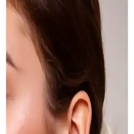
Venüs Accessory H Harfli Çelik Kolye: Şık ve
Dayanıklı Modern Takı Tasarımı
Venüs Accessory H Harfli Çelik Kolye, modern tasarımı ve
paslanmaz çelik yapısıyla şıklık ve dayanıklılığı bir arada sunar.
Günlük ve özel kullanımlar için uygun, cilt dostu ve estetik bir
takıdır.
Monalisa Kadın L Boy Kahverengi Tonlar 50'li
Lastik Toka Seti Şıklık ve Fonksiyonellik Bir Arada
50'li kahverengi tonlarındaki lastik toka seti, dayanıklı ve elastik
yapısıyla saçlara zarar vermeden pratik kullanım sağlar. Günlük
şıklık ve fonksiyonellik sunar.
Monalisa TUKAA İnci Mandal Toka: Şık ve Pratik
Büyük Boy Saç Aksesuarı
Monalisa TUKAA İnci Mandal Toka, renkli desenleri ve inci
detaylarıyla şık, kullanışlı ve dayanıklı büyük boy saç aksesuarıdır.
Hafif yapısı ve güçlü tutuşu sayesinde saçlarınızı kolayca
şekillendirir.