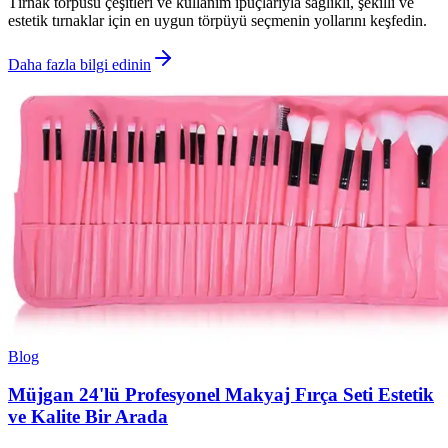
Tırnak törpüsü çeşitleri ve kullanım ipuçlarıyla sağlıklı, şekilli ve
estetik tırnaklar için en uygun törpüyü seçmenin yollarını keşfedin.
Daha fazla bilgi edinin
Blog
Müjgan 24'lü Profesyonel Makyaj Fırça Seti Estetik
ve Kalite Bir Arada