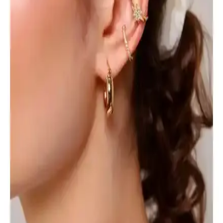
Ankaflex Uyku Göz Bandı: Rahat ve İşlevsel Uyku
Yardımcısı Özellikleri ve Kullanım İpuçları
Ankaflex Uyku Göz Bandı, ışık engelleme ve rahat tasarımıyla uyku
kalitenizi yükselten pratik bir çözüm sunar. Ayarlanabilir bant ve
yumuşak kumaşıyla seyahat ve meditasyon için idealdir.
Gösterişli ve Parlak Gözlükler: Stil ve Konfor
Arasında Denge Kurma Yöntemleri
Gösterişli ve parlak gözlükler, kişisel tarzı yansıtırken konfor ve
özgüvenle kullanılması önemlidir. Doğru seçimle günlük yaşamda
şıklık ve rahatlık sağlanabilir.
Aurrari Güneş Figürlü Altın Kaplama Küpe: Zarif
ve Enerjik Takı Seçeneği
Aurrari'nin güneş figürlü altın kaplama küpesi, zarif tasarımı ve
yüksek kaliteli malzemeleriyle şıklık ve pozitif enerji sunar.
Kullanımı kolay, dayanıklı ve hassas ciltlere uygun olup, günlük ve
özel günler için ideal bir seçimdir.
EURO DAY Siyah Fileli Mutfak Bandanası