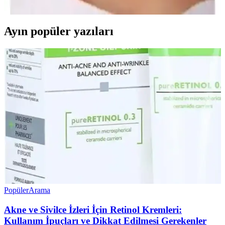
sağlar ve dikkat çekici detaylar içerir.
Ayın popüler yazıları
Popüler
Arama
Akne ve Sivilce İzleri İçin Retinol Kremleri:
Kullanım İpuçları ve Dikkat Edilmesi Gerekenler