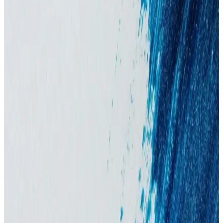
Gerçek İşlevleri Üzerine Analiz
Şampuanlar saç temizliği için tasarlanmıştır ancak içeriklerindeki
yağ ve proteinlerin etkisi sınırlıdır. Silikonlar saç yüzeyini korurken,
besleyici etkiler genellikle yüzeyseldir.
Off & Relax Japon Saç Bakım Ürünleri İncelemesi:
Yağlı ve Kuru Saçlara Özel Seriler
Off & Relax, Japon saç bakımında yağlı ve kuru saçlara özel
serileriyle saçları ağırlaştırmadan temizler, yağlanmayı kontrol eder
ve nem sağlar. Kullanıcı deneyimleri ürünlerin etkisini destekliyor.
Japonya ve Güney Kore'de Saç Bakımında Popüler
Şampuan ve Saç Kremi Markaları
Japonya ve Güney Kore'de saç bakım ürünleri, saç derisi sağlığı,
hasar onarımı ve saç dökülmesini önlemeye odaklanıyor. KAO, Ryo
ve Unove gibi markalar öne çıkıyor. Ürün seçimi saç tipine göre
değişiyor.
Şampuan Kullanımının Azaltılmasının Saç ve Saç
Derisi Sağlığı Üzerindeki Etkileri