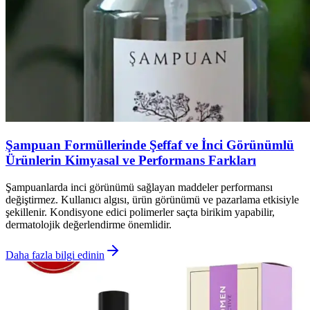
Şampuan Formüllerinde Şeffaf ve İnci Görünümlü
Ürünlerin Kimyasal ve Performans Farkları
Şampuanlarda inci görünümü sağlayan maddeler performansı
değiştirmez. Kullanıcı algısı, ürün görünümü ve pazarlama etkisiyle
şekillenir. Kondisyone edici polimerler saçta birikim yapabilir,
dermatolojik değerlendirme önemlidir.
Daha fazla bilgi edinin