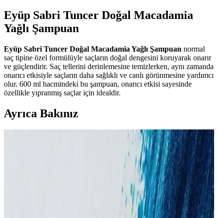
Eyüp Sabri Tuncer Doğal Macadamia
Yağlı Şampuan
Eyüp Sabri Tuncer Doğal Macadamia Yağlı Şampuan
normal
saç tipine özel formülüyle saçların doğal dengesini koruyarak onarır
ve güçlendirir. Saç tellerini derinlemesine temizlerken, aynı zamanda
onarıcı etkisiyle saçların daha sağlıklı ve canlı görünmesine yardımcı
olur. 600 ml hacmindeki bu şampuan, onarıcı etkisi sayesinde
özellikle yıpranmış saçlar için idealdir.
Ayrıca Bakınız
Aizen Kolajen Biotin Şampuanı: Saç Sağlığını
Destekleyen Güçlü Formül ve Kullanıcı Deneyimleri
Aizen kolajen biotin şampuanı, saçların elastikiyetini artırır,
dökülmeyi engeller ve parlaklık sağlar. Düzenli kullanımda sağlıklı
ve güçlü saçlara ulaşmanıza yardımcı olur.
Şampuanların Saça Etkileri: Temizlik, Beslenme ve