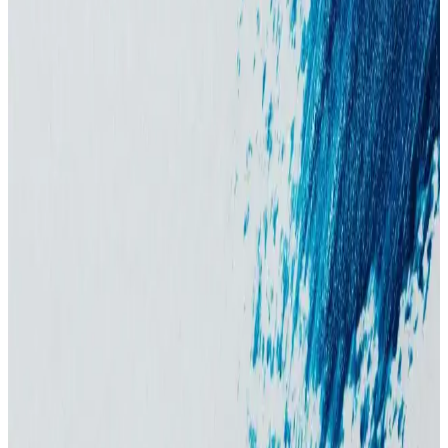
Şampuan kullanımının azaltılması saçta yağ birikimine ve
topaklanmaya yol açabilir. Bu durum saç derisinde iltihap ve mantar
çoğalmasına sebep olarak kaşıntı ve dökülmeye neden olabilir.
Düzenli temizlik önemlidir.
Clear Men Cool Sport Menthol Erkek Şampuanı:
Kepeğe Karşı Uzun Süreli Koruma ve Ferahlatıcı
Etki
Clear Men Cool Sport Menthol erkek şampuanı, 600 ml büyük
boyutu ve etkili formülüyle saç derisini temizler, kepeğe karşı korur
ve ferahlatıcı deneyim sunar.
Tntnmom'un Biotin Şampuanı: Hamilelikte
Güvenle Kullanılabilen Saç Bakım Ürünü
Hamilelikte güvenle kullanabileceğiniz Tntnmom'un biotin
şampuanı, saç sağlığını destekler ve güçlendirir, saç dökülmesini
önler, doğal içeriklerle saç bakımını kolaylaştırır.
Erkekler İçin Güvenilir ve Etkili Şampuan
Seçenekleri ve Kullanım İpuçları