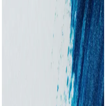
yağ ve proteinlerin etkisi sınırlıdır. Silikonlar saç yüzeyini korurken,
besleyici etkiler genellikle yüzeyseldir.
Off & Relax Japon Saç Bakım Ürünleri İncelemesi:
Yağlı ve Kuru Saçlara Özel Seriler
Off & Relax, Japon saç bakımında yağlı ve kuru saçlara özel
serileriyle saçları ağırlaştırmadan temizler, yağlanmayı kontrol eder
ve nem sağlar. Kullanıcı deneyimleri ürünlerin etkisini destekliyor.
Japonya ve Güney Kore'de Saç Bakımında Popüler
Şampuan ve Saç Kremi Markaları
Japonya ve Güney Kore'de saç bakım ürünleri, saç derisi sağlığı,
hasar onarımı ve saç dökülmesini önlemeye odaklanıyor. KAO, Ryo
ve Unove gibi markalar öne çıkıyor. Ürün seçimi saç tipine göre
değişiyor.
Şampuan Kullanımının Azaltılmasının Saç ve Saç
Derisi Sağlığı Üzerindeki Etkileri
Şampuan kullanımının azaltılması saçta yağ birikimine ve
topaklanmaya yol açabilir. Bu durum saç derisinde iltihap ve mantar
çoğalmasına sebep olarak kaşıntı ve dökülmeye neden olabilir.