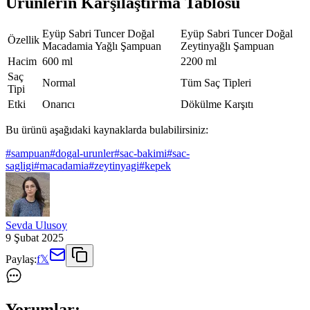
Ürünlerin Karşılaştırma Tablosu
Eyüp Sabri Tuncer Doğal
Eyüp Sabri Tuncer Doğal
Özellik
Macadamia Yağlı Şampuan
Zeytinyağlı Şampuan
Hacim
600 ml
2200 ml
Saç
Normal
Tüm Saç Tipleri
Tipi
Etki
Onarıcı
Dökülme Karşıtı
Bu ürünü aşağıdaki kaynaklarda bulabilirsiniz:
#
sampuan
#
dogal-urunler
#
sac-bakimi
#
sac-
sagligi
#
macadamia
#
zeytinyagi
#
kepek
Sevda Ulusoy
9 Şubat 2025
Paylaş:
f
𝕏
Yorumlar: