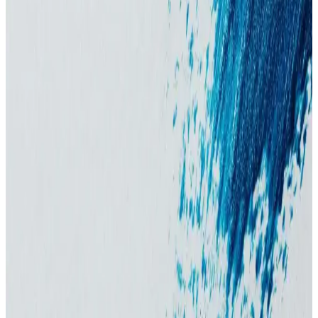
Düzenli temizlik önemlidir.
Clear Men Cool Sport Menthol Erkek Şampuanı:
Kepeğe Karşı Uzun Süreli Koruma ve Ferahlatıcı
Etki
Clear Men Cool Sport Menthol erkek şampuanı, 600 ml büyük
boyutu ve etkili formülüyle saç derisini temizler, kepeğe karşı korur
ve ferahlatıcı deneyim sunar.
Tntnmom'un Biotin Şampuanı: Hamilelikte
Güvenle Kullanılabilen Saç Bakım Ürünü
Hamilelikte güvenle kullanabileceğiniz Tntnmom'un biotin
şampuanı, saç sağlığını destekler ve güçlendirir, saç dökülmesini
önler, doğal içeriklerle saç bakımını kolaylaştırır.
Erkekler İçin Güvenilir ve Etkili Şampuan
Seçenekleri ve Kullanım İpuçları
Saç dökülmesini önleyen, güçlendiren ve sağlıklı saçlar için uygun
erkek şampuanları hakkında detaylı bilgiler ve kullanım önerileri.