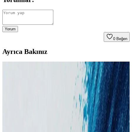
Yorum
0
Beğen
Ayrıca Bakınız
Aizen Kolajen Biotin Şampuanı: Saç Sağlığını
Destekleyen Güçlü Formül ve Kullanıcı Deneyimleri
Aizen kolajen biotin şampuanı, saçların elastikiyetini artırır,
dökülmeyi engeller ve parlaklık sağlar. Düzenli kullanımda sağlıklı
ve güçlü saçlara ulaşmanıza yardımcı olur.
Şampuanların Saça Etkileri: Temizlik, Beslenme ve
Gerçek İşlevleri Üzerine Analiz
Şampuanlar saç temizliği için tasarlanmıştır ancak içeriklerindeki