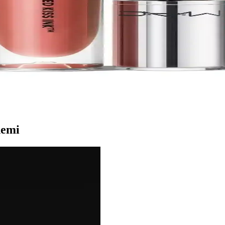
yanan Makyajın Anahtarı
gulama teknikleriyle uzun süre taze ve canlı kalmanızı sağlar. Dudak b
Kozmetik Dudak Rengi Ürünü
ı ile doğal ve canlı dudak görünümü sunar, kalıcılığı ve nemlendirici öz
eri Hakkında Detaylı Bilgi
knikleri ve kullanıcı yorumlarıyla uzun süre kalıcı makyaj için ipuçları.
nemi