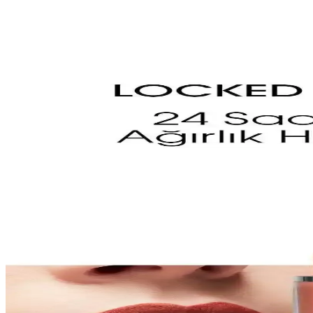
Birdiejay Peptit Lip Balm ile Doğal Dudak Bakımı v
Birdiejay Peptit Lip Balm, doğal içeriklerle zenginleştirilmiş, nemlend
Lancome Juicy Tubes Nemlendirici Lip Gloss İnceleme
Lancome Juicy Tubes, 20 yılı aşkın süredir popüler olan, parlaklık ve 
öne çıkar.
Uygun Fiyatlı Nude Lip Gloss Seçimi ve Güncel Tren
Uygun fiyatlı nude lip gloss'lar doğal görünüm ve parlaklık sağlar. Kalit
2025-2026 Dudak Bakım Trendleri ve En İyi Balsam S
2025-2026 dudak bakımı trendleri, organik içerikler, renkli ve parlak 
Dudak Renginin Uzun Süre Kalıcı Olması İçin Bilmen
Dudak makyajında renk kalıcılığı için ürün seçimi, bakım ve uygulama