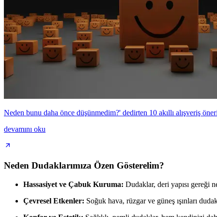
Neden bunu daha önce düşünmedim?' dedirten 10 akıllı alışveriş öneri
devamını oku
Neden Dudaklarımıza Özen Gösterelim?
Hassasiyet ve Çabuk Kuruma:
Dudaklar, deri yapısı gereği n
Çevresel Etkenler:
Soğuk hava, rüzgar ve güneş ışınları dudak