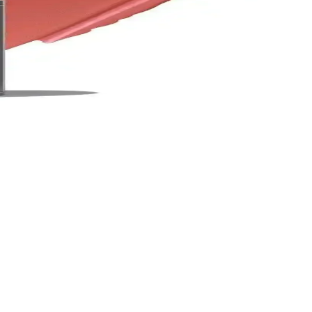
akımı ve tazeleme ipuçlarıyla makyajınızda fark yaratın.
ellikleriyle günlük kullanım için idealdir.