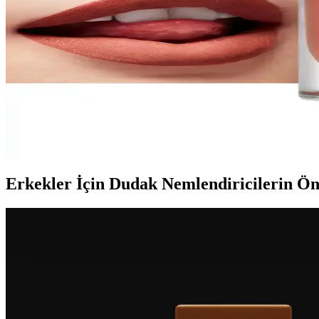
Günlük Kullanım İçin Kalıcı Rujlar: Uzun Süre Da
Günlük makyajda kalıcı rujlar, yüksek pigmentli formüller ve doğru uy
Missha Lip Tint: Uygun Fiyatlı ve Güvenilir Kore 
Missha Lip Tint, uygun fiyatlı ve yüksek kaliteli Kore kozmetik markas
Mat Likit Rujların Dayanıklılığı ve Kalıcılık Özellikl
Mat likit rujların dayanıklılığı ve formüllerinin detayları, uygulama te
Erkekler İçin Dudak Nemlendiricilerin Ö