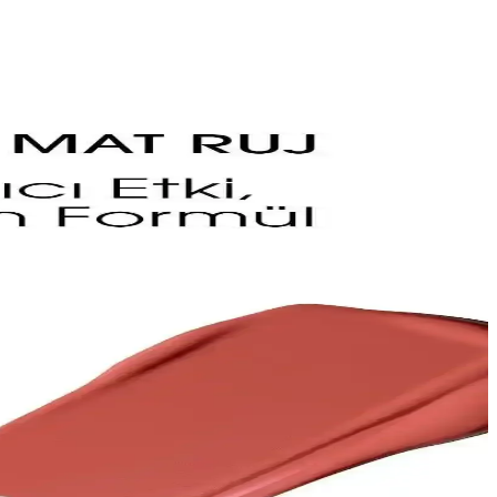
 için güvenle kullanılabilir ve çevre dostudur.
ndirici lip gloss ürünüdür. Kullanımı kolay ve taşınabilir tasarımıyla
çenekler mevcuttur.
e kullanım önerileri burada.
örünümü sağlamak için ipuçları.