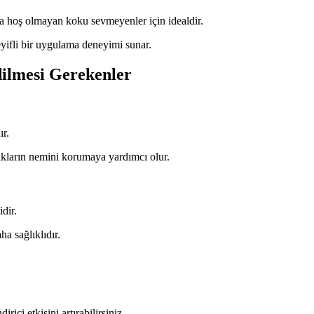
eya hoş olmayan koku sevmeyenler için idealdir.
eyifli bir uygulama deneyimi sunar.
ilmesi Gerekenler
r.
akların nemini korumaya yardımcı olur.
dir.
a sağlıklıdır.
ici etkisini artırabilirsiniz.