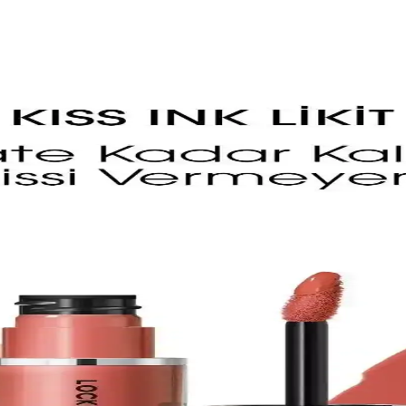
e Parlaklık Sağlama
irici ve parlaklık kazandıran vegan dudak bakım ürünüdür. Hassas ciltler
si ve Kullanıcı Deneyimleri
dolgunluk sağlayan, mor renk seçeneğiyle dudaklara canlılık katan nemle
dler Hakkında Bilmeniz Gerekenler
e ve içerik önemli, çeşitli markalar ve fiyat aralıklarıyla erişilebilir se
eçenekleri Hakkında Güncel Bilgiler
balsamlar ile doğal güzellik ve nemlendirme ön planda. En iyi ürünler v
iz Gerekenler ve Uygulama İpuçları
 teknikleri hakkında detaylı bilgiler. Uzun süre taze ve doğal dudak g