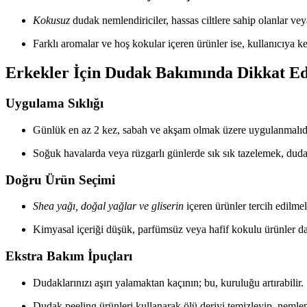
Kokusuz
dudak nemlendiriciler, hassas ciltlere sahip olanlar v
Farklı aromalar ve hoş kokular içeren ürünler ise, kullanıcıya k
Erkekler İçin Dudak Bakımında Dikkat Ed
Uygulama Sıklığı
Günlük en az 2 kez, sabah ve akşam olmak üzere uygulanmalıdı
Soğuk havalarda veya rüzgarlı günlerde sık sık tazelemek, dud
Doğru Ürün Seçimi
Shea yağı, doğal yağlar ve gliserin
içeren ürünler tercih edilmeli
Kimyasal içeriği düşük, parfümsüz veya hafif kokulu ürünler dah
Ekstra Bakım İpuçları
Dudaklarınızı aşırı yalamaktan kaçının; bu, kuruluğu artırabilir.
Dudak peeling ürünleri kullanarak ölü deriyi temizleyip, nemlendir