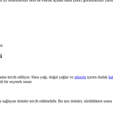
a iyi hissetmenize hem de estetik açıdan daha çekici görünmenize yardı
ır.
i
ından tercih ediliyor. Shea yağı, doğal yağlar ve
gliserin
içeren dudak
ba
nli bir seçenek sunar.
ğlayan ürünler tercih edilmelidir. Bu tarz ürünler, sürüldükten sonra iki