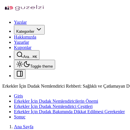
Yazılar
Kategoriler
Hakkımızda
Yazarlar
Kuponlar
Ara...
⌘
K
Toggle theme
Erkekler İçin Dudak Nemlendirici Rehberi: Sağlıklı ve Çatlamayan Du
Giriş
Erkekler İçin Dudak Nemlendiricilerin Önemi
Erkekler İçin Dudak Nemlendirici Çeşitleri
Erkekler İçin Dudak Bakımında Dikkat Edilmesi Gerekenler
Sonuç
Ana Sayfa