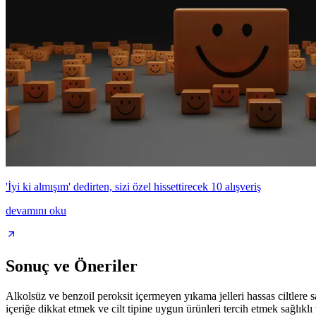
'İyi ki almışım' dedirten, sizi özel hissettirecek 10 alışveriş
devamını oku
Sonuç ve Öneriler
Alkolsüz ve benzoil peroksit içermeyen yıkama jelleri hassas ciltlere sah
içeriğe dikkat etmek ve cilt tipine uygun ürünleri tercih etmek sağlık