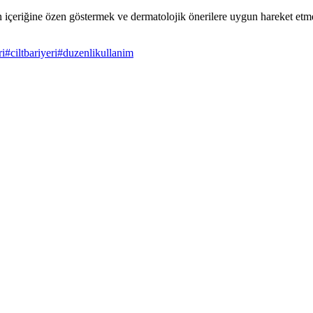
in içeriğine özen göstermek ve dermatolojik önerilere uygun hareket etm
ri
#
ciltbariyeri
#
duzenlikullanim