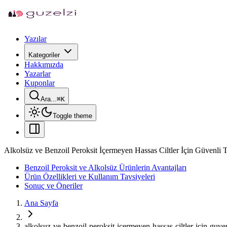
Yazılar
Kategoriler
Hakkımızda
Yazarlar
Kuponlar
Ara...
⌘
K
Toggle theme
Alkolsüz ve Benzoil Peroksit İçermeyen Hassas Ciltler İçin Güvenli 
Benzoil Peroksit ve Alkolsüz Ürünlerin Avantajları
Ürün Özellikleri ve Kullanım Tavsiyeleri
Sonuç ve Öneriler
Ana Sayfa
alkolsuz-ve-benzoil-peroksit-icermeyen-hassas-ciltler-icin-guven