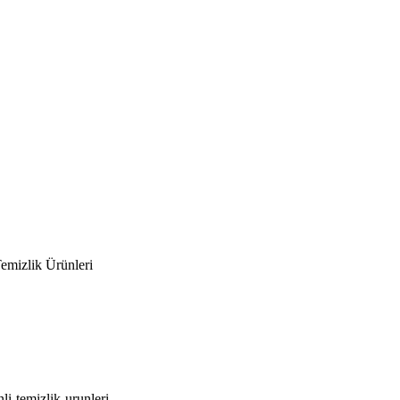
Temizlik Ürünleri
li-temizlik-urunleri