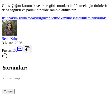
Cilt sağlığını korumak ve akne gibi sorunları hafifletmek için ürünler
daha sağlıklı ve parlak bir cilde sahip olabilirsiniz.
#
ciltbakimi
#
aknetedavisi
#
guvenliciltbakimi
#
hassascilt
#
temizlikurunle
Seda Kılıç
3 Nisan 2026
Paylaş:
f
𝕏
Yorumlar:
Yorum