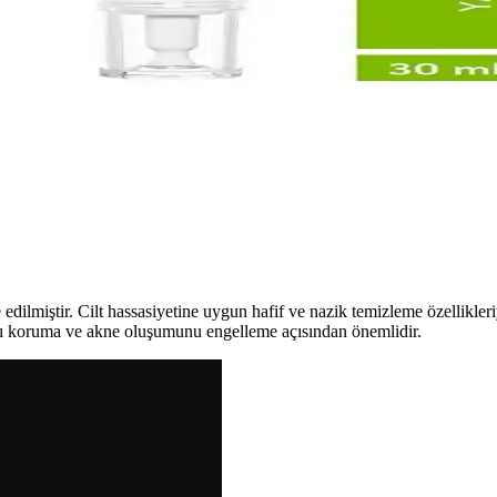
, nem sağlar ve cilt bariyerini güçlendirir. Kullanımıyla kızarıklık ve kaşı
Doğal Cilt ve Saç Bakım Ürünü
 sorunlarına karşı çok yönlü kullanım sağlar, ferahlatıcı etkisi ve hızlı 
enilir Tavsiyeler
ım ile etkili sonuçlar sağlar. İçeriğe ve cilt tipine uygun ürünler, sağlı
e edilmiştir. Cilt hassasiyetine uygun hafif ve nazik temizleme özellikl
ğını koruma ve akne oluşumunu engelleme açısından önemlidir.