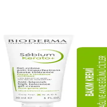
özenek Sıkılaştırıcı Etkili Temizlik Ürünü
ı özellikleriyle cildi derinlemesine temizler, tonunu eşitler ve parlakl
çimi ve Kullanım İpuçları
bakım önerileriyle cilt sağlığını koruma ve akne oluşumunu azaltma yolla
ahatsızlıklarına Çözüm Arayışları
nler cilt onarımını destekler, kullanımı ve dikkat edilmesi gerekenler hakkı
 Koruma Yöntemleri
iği sağlar. Doğru ürün seçimi ve düzenli kullanım, sağlıklı ve dengeli 
eyici Seçimi ve Kullanımı Rehberi
içerikleri ve seçim ipuçlarıyla cilt sağlığınızı koruyun ve sorunlarınızı 
Güçlendiren ve Rahatlatıcı Etkiler