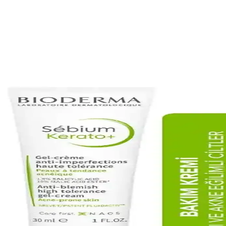
özenek Sıkılaştırıcı Etkili Temizlik Ürünü
ı özellikleriyle cildi derinlemesine temizler, tonunu eşitler ve parlakl
çimi ve Kullanım İpuçları
bakım önerileriyle cilt sağlığını koruma ve akne oluşumunu azaltma yolla
ahatsızlıklarına Çözüm Arayışları
nler cilt onarımını destekler, kullanımı ve dikkat edilmesi gerekenler hakkı
 Koruma Yöntemleri
iği sağlar. Doğru ürün seçimi ve düzenli kullanım, sağlıklı ve dengeli 
eyici Seçimi ve Kullanımı Rehberi
içerikleri ve seçim ipuçlarıyla cilt sağlığınızı koruyun ve sorunlarınızı 