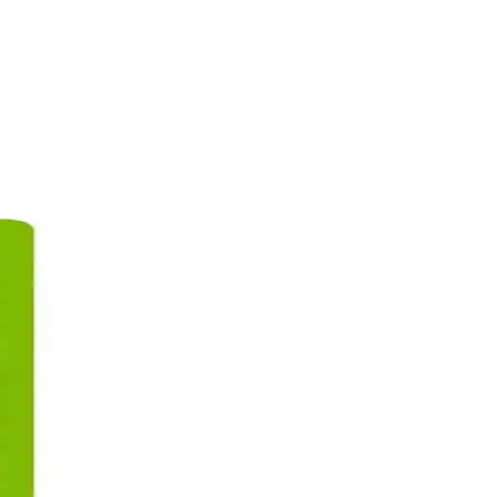
ık kazandırır. Düzenli kullanımda gözle görülür sonuçlar sağlar.
rı anlatılıyor.
nda bilgiler içerir.
cilt görünümüne ulaşmada önemli rol oynar.
azaltın.