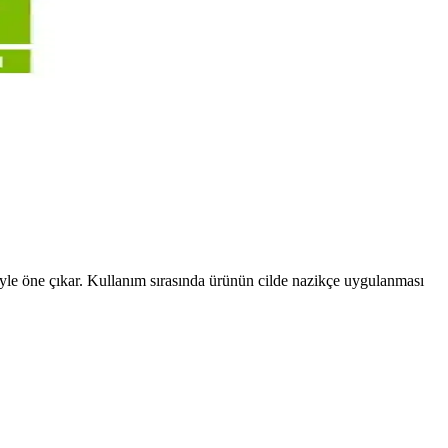
ntıya karşı etkili destek sunar.
sonuçlarıyla öne çıkar.
klı ve pürüzsüz bir cilt için önemli.
eriyle öne çıkar. Kullanım sırasında ürünün cilde nazikçe uygulanması