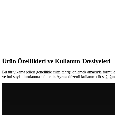
Bepanthol krem, panthenol içeriğiyle allerjik ciltlerde tahrişi hafifletir
Dr.C.Tuna Çay Ağacı Yağlı Sos Serumu: Çok Yönlü 
Doğal içerikli Dr.C.Tuna Çay Ağacı Yağlı Sos Serumu, cilt ve saç derisi
Akne İçin Jel Krem Seçimi ve Kullanımı: Etkili ve Güv
Akne tedavisinde jel krem kullanımı, doğru ürün seçimi ve düzenli kullan
Ürün Özellikleri ve Kullanım Tavsiyeleri
Bu tür yıkama jelleri genellikle ciltte tahrişi önlemek amacıyla formül
ve bol suyla durulanması önerilir. Ayrıca düzenli kullanım cilt sağlı