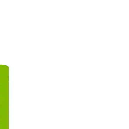
ık kazandırır. Düzenli kullanımda gözle görülür sonuçlar sağlar.
rı anlatılıyor.
nda bilgiler içerir.
cilt görünümüne ulaşmada önemli rol oynar.
azaltın.