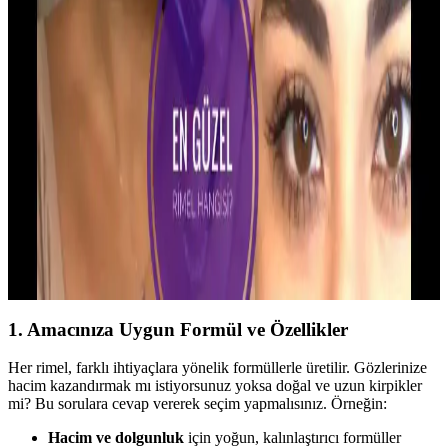
bilgiler sunuyoruz.
Günlük Kullanıma Uygun Hacimli Rimel
Seçenekleri ve Uygulama İpuçları
Günlük kullanımda doğal ve hacimli kirpikler için uygun rimel
seçimleri, özellikleri ve uygulama ipuçlarıyla doğal güzelliğinizi ön
plana çıkarın.
Günlük Kullanım İçin Doğal ve Etkili Rimel
Seçenekleri ve Uygulama Yöntemleri
Günlük kullanımda doğal ve etkili kirpik görünümü sağlayan rimel
seçimleri, uygulama teknikleri ve bakım önerileri hakkında detaylı
bilgiler içerir.
1.
Amacınıza Uygun Formül ve Özellikler
Her rimel, farklı ihtiyaçlara yönelik formüllerle üretilir. Gözlerinize
hacim kazandırmak mı istiyorsunuz yoksa doğal ve uzun kirpikler
mi? Bu sorulara cevap vererek seçim yapmalısınız. Örneğin:
Hacim ve dolgunluk
için yoğun, kalınlaştırıcı formüller