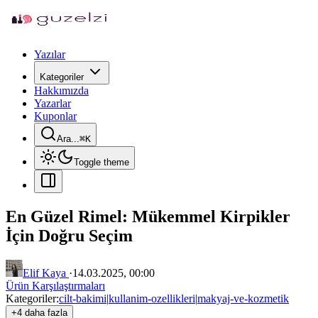
Yazılar
Kategoriler
Hakkımızda
Yazarlar
Kuponlar
Ara...
⌘
K
Toggle theme
En Güzel Rimel: Mükemmel Kirpikler
İçin Doğru Seçim
Elif Kaya
·
14.03.2025, 00:00
Ürün Karşılaştırmaları
Kategoriler:
cilt-bakimi
|
kullanim-ozellikleri
|
makyaj-ve-kozmetik
+4 daha fazla