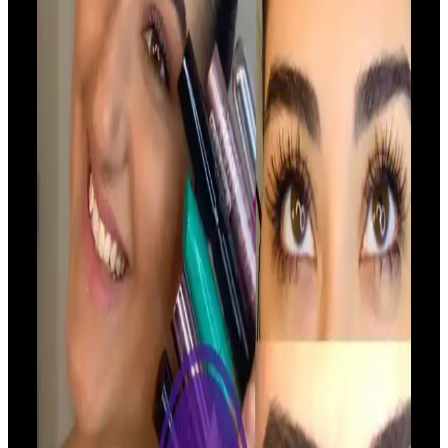
ve kolay uygulanabilir ürünlerdir. Kaliteli markalar, doğal içerik ve
uzun süre kalıcılık sunar, makyaj rutininizin vazgeçilmezleri arasında
yer alır.
Alerjik Ciltler İçin Güvenli Rimel Seçenekleri ve
Dikkat Edilmesi Gerekenler
Alerjik ciltlere uygun rimel seçiminde hipoalerjenik ve parfümsüz
ürünler tercih edilmeli. İçerik kontrolü ve dermatolojik testler, cilt
sağlığını korumak için önemlidir.
Maybelline Günlük Kullanım İçin Uzun Görünüm
Sağlayan Rimelleri ve Uygun Seçenekler
Maybelline'in günlük kullanım odaklı rimel ürünleri, hafif formülleri
ve doğal görünüm sağlayan özellikleriyle günlük makyajda tercih
edilir. Uzun kirpik ve hacim için ideal seçenekler sunar.
Hacim Veren Rimel Alternatifleri ve Kirpik
Dolgunluğu İçin Kullanım Tavsiyeleri
Hacim veren rimel alternatifleri ve doğal kirpik görünümü için
ipuçlarıyla, ürün seçiminden bakım önerilerine kadar kapsamlı