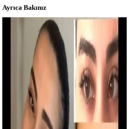
Ayrıca Bakınız
Alerji Yapmayan Rimel Alternatifleri ve Hassas
Ciltler İçin Güvenli Seçenekler
Hassas ciltler ve alerjik reaksiyon riski yüksek kişiler için alerji
yapmayan rimel alternatifleri, içerik ve özellikleriyle güvenli makyaj
seçenekleri sunar. Doğal ve dermatolojik testli ürünler tercih
edilmelidir.
Hacim Katıcı Günlük Rimel Seçenekleri: Doğal ve
Dolgun Görünüm İçin İpuçları
Hacim katıcı günlük rimeller, hafif formülleri ve farklı fırça tipleriyle
doğal ve dolgun kirpikler sağlar. Suya dayanıklı seçenekler ve
temizlik kolaylığıyla günlük makyajınızı tamamlar.
Kaliteli Teleskop Rimel Markaları ve Özellikleri
Hakkında Kapsamlı Bilgi
Teleskop rimel, kirpiklere hacim ve uzunluk kazandıran, dayanıklı