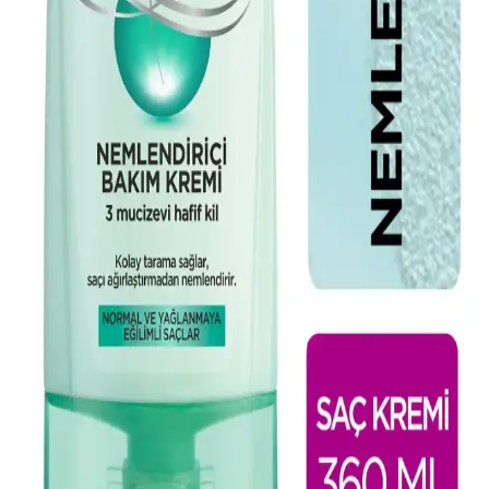
2025'te Elseve Mucizevi Yağ ile Saçlarınızda Devrim
Yaratın
Elseve Mucizevi Yağ ile saçlarınıza canlılık ve parlaklık kazandırın.
Doğru kullanımı öğrenmek için hemen keşfedin!
2025'te Kıvırcık Saç Bakımında Devrim: Elseve
Şampuanlarıyla Tanışın
Elseve'in 2025'te kıvırcık saçlar için özel şampuanlarıyla saçlarınızı
canlandırın. Doğru ürünü seçin, farkı hemen hissedin! Hemen
keşfedin.
Elseve Saç Spreyi Ücretsiz Deneme Rehberi:
Kampanyalar ve Kullanıcı Yorumları
Elseve saç spreyi ücretsiz deneme kampanyalarıyla saçlarınızda
doğal parlaklık ve uzun süre kalıcılık sağlayın. Kampanyaları takip
ederek kaliteli ürünleri risk almadan deneyebilirsiniz.
Elseve Bakım Kremi: Saç Sağlığını Koruyan ve