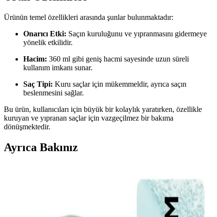
Ürünün temel özellikleri arasında şunlar bulunmaktadır:
Onarıcı Etki:
Saçın kuruluğunu ve yıpranmasını gidermeye
yönelik etkilidir.
Hacim:
360 ml gibi geniş hacmi sayesinde uzun süreli
kullanım imkanı sunar.
Saç Tipi:
Kuru saçlar için mükemmeldir, ayrıca saçın
beslenmesini sağlar.
Bu ürün, kullanıcıları için büyük bir kolaylık yaratırken, özellikle
kuruyan ve yıpranan saçlar için vazgeçilmez bir bakıma
dönüşmektedir.
Ayrıca Bakınız
Elseve Kuru ve Sert Saçlar İçin Etkili Bakım
Ürünleri ve Kullanım İpuçları
Elseve'nin kuru ve sert saçlar için geliştirdiği ürünlerle saçlarınızda
nem ve yumuşaklık sağlayın, düzenli kullanımda parlak ve sağlıklı