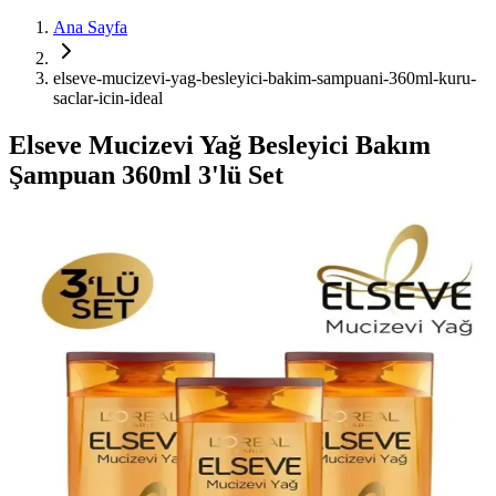
Ana Sayfa
elseve-mucizevi-yag-besleyici-bakim-sampuani-360ml-kuru-
saclar-icin-ideal
Elseve Mucizevi Yağ Besleyici Bakım
Şampuan 360ml 3'lü Set