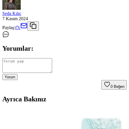
Seda Kılıç
7 Kasım 2024
Paylaş:
f
𝕏
Yorumlar:
Yorum
0
Beğen
Ayrıca Bakınız
Elseve Kuru ve Sert Saçlar İçin Etkili Bakım
Ürünleri ve Kullanım İpuçları