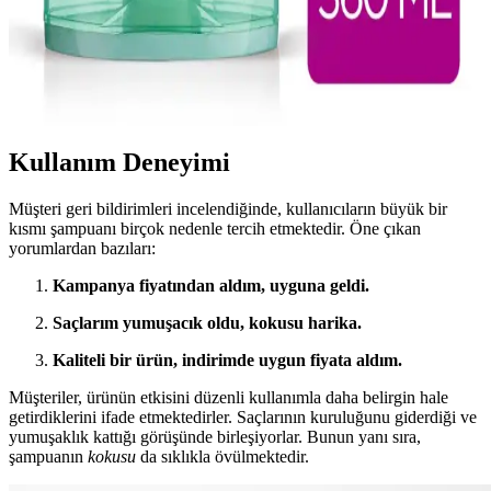
Güçlendiren Ürünler Rehberi
Elseve bakım kremi, saçların nemlenmesini sağlayan, kırıkları
onaran ve parlaklığı artıran etkili formüllerle saç sağlığını destekler.
Günlük kullanım ile saçlar daha sağlıklı ve güçlü olur.
Kullanım Deneyimi
Müşteri geri bildirimleri incelendiğinde, kullanıcıların büyük bir
kısmı şampuanı birçok nedenle tercih etmektedir. Öne çıkan
yorumlardan bazıları:
Kampanya fiyatından aldım, uyguna geldi.
Saçlarım yumuşacık oldu, kokusu harika.
Kaliteli bir ürün, indirimde uygun fiyata aldım.
Müşteriler, ürünün etkisini düzenli kullanımla daha belirgin hale
getirdiklerini ifade etmektedirler. Saçlarının kuruluğunu giderdiği ve
yumuşaklık kattığı görüşünde birleşiyorlar. Bunun yanı sıra,
şampuanın
kokusu
da sıklıkla övülmektedir.