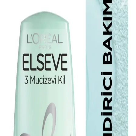
Elseve'nin kuru ve sert saçlar için geliştirdiği ürünlerle saçlarınızda
nem ve yumuşaklık sağlayın, düzenli kullanımda parlak ve sağlıklı
görünüme ulaşın.
Elseve Dream Long Mükemmel Düz
Pürüzsüzleştirici Serum Saçlara Parlaklık ve
Kontrol Sağlar
Elseve Dream Long serum, bitkisel keratin ve kakao yağı ile saçları
güçlendirir, elektriklenmeyi önler ve parlaklık kazandırır, kullanımı
kolaydır ve tüm saç tiplerine uygundur.
Elseve Çoklu Çözüm Serisi: Farklı Saç Tipleri İçin
Çok Yönlü Bakım Çözümleri
Elseve Çoklu Çözüm serisi, farklı saç tiplerine uygun formülleriyle
nem, güç ve parlaklık kazandıran pratik ürünler sunar, saçlarınızı
sağlıklı ve canlı tutar.
Elseve Dolgunlaştırıcı Hacim Spreyi ile İnce Tellı
Saçlara Doğal Hacim Kazandırma Rehberi
İnce telli saçlar için tasarlanan Elseve Dolgunlaştırıcı Hacim Spreyi,