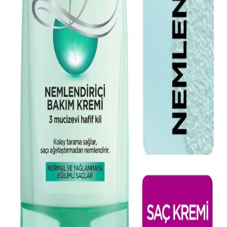
doğal ve kalıcı hacim sağlar, saçlara hafiflik kazandırır ve günlük
bakımda vazgeçilmez olur.
2025'te Elseve Mucizevi Yağ ile Saçlarınızda Devrim
Yaratın
Elseve Mucizevi Yağ ile saçlarınıza canlılık ve parlaklık kazandırın.
Doğru kullanımı öğrenmek için hemen keşfedin!
2025'te Kıvırcık Saç Bakımında Devrim: Elseve
Şampuanlarıyla Tanışın
Elseve'in 2025'te kıvırcık saçlar için özel şampuanlarıyla saçlarınızı
canlandırın. Doğru ürünü seçin, farkı hemen hissedin! Hemen
keşfedin.
Elseve Saç Spreyi Ücretsiz Deneme Rehberi:
Kampanyalar ve Kullanıcı Yorumları
Elseve saç spreyi ücretsiz deneme kampanyalarıyla saçlarınızda
doğal parlaklık ve uzun süre kalıcılık sağlayın. Kampanyaları takip
ederek kaliteli ürünleri risk almadan deneyebilirsiniz.