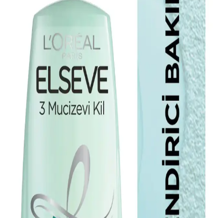
görünüme ulaşın.
Elseve Dream Long Mükemmel Düz
Pürüzsüzleştirici Serum Saçlara Parlaklık ve
Kontrol Sağlar
Elseve Dream Long serum, bitkisel keratin ve kakao yağı ile saçları
güçlendirir, elektriklenmeyi önler ve parlaklık kazandırır, kullanımı
kolaydır ve tüm saç tiplerine uygundur.
Elseve Çoklu Çözüm Serisi: Farklı Saç Tipleri İçin
Çok Yönlü Bakım Çözümleri
Elseve Çoklu Çözüm serisi, farklı saç tiplerine uygun formülleriyle
nem, güç ve parlaklık kazandıran pratik ürünler sunar, saçlarınızı
sağlıklı ve canlı tutar.
Elseve Dolgunlaştırıcı Hacim Spreyi ile İnce Tellı
Saçlara Doğal Hacim Kazandırma Rehberi
İnce telli saçlar için tasarlanan Elseve Dolgunlaştırıcı Hacim Spreyi,
doğal ve kalıcı hacim sağlar, saçlara hafiflik kazandırır ve günlük
bakımda vazgeçilmez olur.