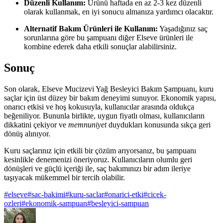
Düzenli Kullanım:
Ürünü haftada en az 2-3 kez düzenli
olarak kullanmak, en iyi sonucu almanıza yardımcı olacaktır.
Alternatif Bakım Ürünleri ile Kullanım:
Yaşadığınız saç
sorunlarına göre bu şampuanı diğer Elseve ürünleri ile
kombine ederek daha etkili sonuçlar alabilirsiniz.
Sonuç
Son olarak, Elseve Mucizevi Yağ Besleyici Bakım Şampuanı, kuru
saçlar için üst düzey bir bakım deneyimi sunuyor. Ekonomik yapısı,
onarıcı etkisi ve hoş kokusuyla, kullanıcılar arasında oldukça
beğeniliyor. Bununla birlikte, uygun fiyatlı olması, kullanıcıların
dikkatini çekiyor ve
memnuniyet
duydukları konusunda sıkça geri
dönüş alınıyor.
Kuru saçlarınız için etkili bir çözüm arıyorsanız, bu şampuanı
kesinlikle denemenizi öneriyoruz. Kullanıcıların olumlu geri
dönüşleri ve güçlü içeriği ile, saç bakımınızı bir adım ileriye
taşıyacak mükemmel bir tercih olabilir.
#
elseve
#
sac-bakimi
#
kuru-saclar
#
onarici-etki
#
cicek-
ozleri
#
ekonomik-sampuan
#
besleyici-sampuan