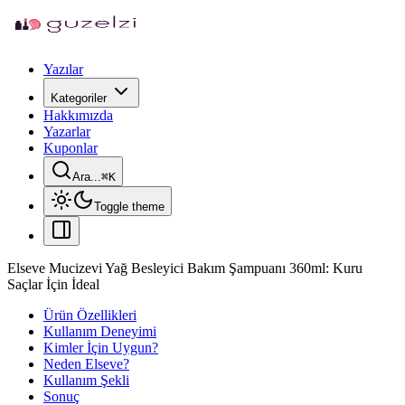
Yazılar
Kategoriler
Hakkımızda
Yazarlar
Kuponlar
Ara...
⌘
K
Toggle theme
Elseve Mucizevi Yağ Besleyici Bakım Şampuanı 360ml: Kuru
Saçlar İçin İdeal
Ürün Özellikleri
Kullanım Deneyimi
Kimler İçin Uygun?
Neden Elseve?
Kullanım Şekli
Sonuç