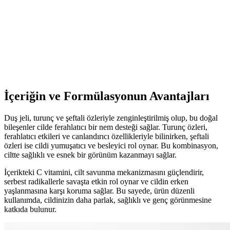
Akne İçin Jel Krem Seçimi ve Kullanımı: Etkili ve
Güvenilir Tavsiyeler
Akne tedavisinde jel krem kullanımı, doğru ürün seçimi ve düzenli
kullanım ile etkili sonuçlar sağlar. İçeriğe ve cilt tipine uygun
ürünler, sağlıklı ve pürüzsüz bir cilt için önemli.
İçeriğin ve Formülasyonun Avantajları
Duş jeli, turunç ve şeftali özleriyle zenginleştirilmiş olup, bu doğal
bileşenler cilde ferahlatıcı bir nem desteği sağlar. Turunç özleri,
ferahlatıcı etkileri ve canlandırıcı özellikleriyle bilinirken, şeftali
özleri ise cildi yumuşatıcı ve besleyici rol oynar. Bu kombinasyon,
ciltte sağlıklı ve esnek bir görünüm kazanmayı sağlar.
İçerikteki C vitamini, cilt savunma mekanizmasını güçlendirir,
serbest radikallerle savaşta etkin rol oynar ve cildin erken
yaşlanmasına karşı koruma sağlar. Bu sayede, ürün düzenli
kullanımda, cildinizin daha parlak, sağlıklı ve genç görünmesine
katkıda bulunur.