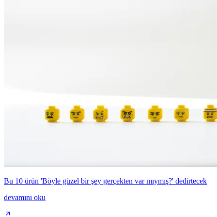
Bu 10 ürün 'Böyle güzel bir şey gerçekten var mıymış?' dedirtecek
devamını oku