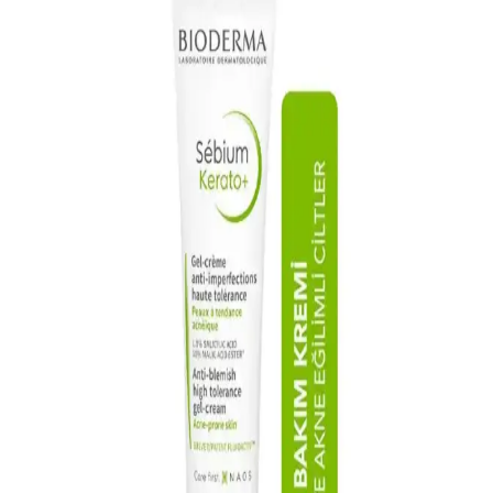
Akneye eğilimli ciltler için uygun temizleme jeli seçimi, kullanımı ve
bakım önerileriyle cilt sağlığını koruma ve akne oluşumunu azaltma
yolları anlatılıyor.
Alerji Kremleri ve Bepanthol Benzeri Ürünler: Cilt
Rahatsızlıklarına Çözüm Arayışları
Alerji kremleri, cilt tahrişi ve kızarıklığı hafifletir, Bepanthol gibi
ürünler cilt onarımını destekler, kullanımı ve dikkat edilmesi
gerekenler hakkında bilgiler içerir.
Akne Problemi ve Cilt Jeli Kullanımı: Cilt Sağlığını
Koruma Yöntemleri
Cilt jelleri, akneye yatkın ciltlerde sebum kontrolü ve gözenek
temizliği sağlar. Doğru ürün seçimi ve düzenli kullanım, sağlıklı ve
dengeli cilt görünümüne ulaşmada önemli rol oynar.
Akne ve Siyah Nokta Sorunlarına Yönelik Yüz
Temizleyici Seçimi ve Kullanımı Rehberi
Akne ve siyah nokta sorunlarına uygun yüz temizleyicilerin
özellikleri, içerikleri ve seçim ipuçlarıyla cilt sağlığınızı koruyun ve