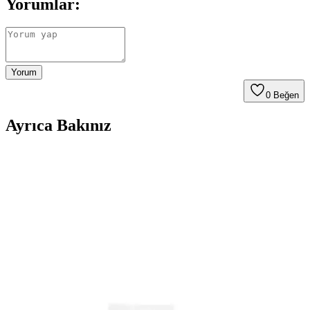
Yorumlar:
Yorum
0
Beğen
Ayrıca Bakınız
BORKA Azelaic Yüz Temizleme Barı: Leke Karşıtı
ve Gözenek Sıkılaştırıcı Etkili Temizlik Ürünü
BORKA Azelaic Yüz Temizleme Barı, leke karşıtı ve gözenek
sıkılaştırıcı özellikleriyle cildi derinlemesine temizler, tonunu eşitler
ve parlaklık kazandırır. Düzenli kullanımda gözle görülür sonuçlar
sağlar.
Akneye Eğilimli Ciltler İçin Uygun Temizleme Jeli
Seçimi ve Kullanım İpuçları