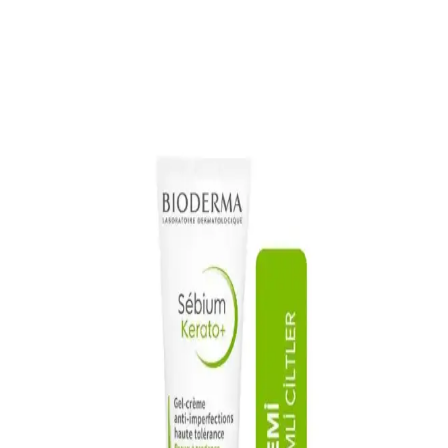
BORKA Azelaic Yüz Temizleme Barı, leke karşıtı ve gözenek
sıkılaştırıcı özellikleriyle cildi derinlemesine temizler, tonunu eşitler
ve parlaklık kazandırır. Düzenli kullanımda gözle görülür sonuçlar
sağlar.
Akneye Eğilimli Ciltler İçin Uygun Temizleme Jeli
Seçimi ve Kullanım İpuçları
Akneye eğilimli ciltler için uygun temizleme jeli seçimi, kullanımı ve
bakım önerileriyle cilt sağlığını koruma ve akne oluşumunu azaltma
yolları anlatılıyor.
Alerji Kremleri ve Bepanthol Benzeri Ürünler: Cilt
Rahatsızlıklarına Çözüm Arayışları
Alerji kremleri, cilt tahrişi ve kızarıklığı hafifletir, Bepanthol gibi
ürünler cilt onarımını destekler, kullanımı ve dikkat edilmesi
gerekenler hakkında bilgiler içerir.
Akne Problemi ve Cilt Jeli Kullanımı: Cilt Sağlığını
Koruma Yöntemleri
Cilt jelleri, akneye yatkın ciltlerde sebum kontrolü ve gözenek