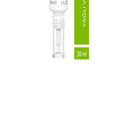
sorunlarınızı azaltın.
Allerjik Ciltler İçin Bepanthol Krem: Cilt Bariyerini
Güçlendiren ve Rahatlatıcı Etkiler
Bepanthol krem, panthenol içeriğiyle allerjik ciltlerde tahrişi
hafifletir, nem sağlar ve cilt bariyerini güçlendirir. Kullanımıyla
kızarıklık ve kaşıntıya karşı etkili destek sunar.
Dr.C.Tuna Çay Ağacı Yağlı Sos Serumu: Çok Yönlü
Doğal Cilt ve Saç Bakım Ürünü
Doğal içerikli Dr.C.Tuna Çay Ağacı Yağlı Sos Serumu, cilt ve saç
derisi sorunlarına karşı çok yönlü kullanım sağlar, ferahlatıcı etkisi
ve hızlı sonuçlarıyla öne çıkar.
Akne İçin Jel Krem Seçimi ve Kullanımı: Etkili ve
Güvenilir Tavsiyeler
Akne tedavisinde jel krem kullanımı, doğru ürün seçimi ve düzenli
kullanım ile etkili sonuçlar sağlar. İçeriğe ve cilt tipine uygun
ürünler, sağlıklı ve pürüzsüz bir cilt için önemli.