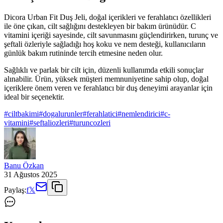
Dicora Urban Fit Duş Jeli, doğal içerikleri ve ferahlatıcı özellikleri
ile öne çıkan, cilt sağlığını destekleyen bir bakım ürünüdür. C
vitamini içeriği sayesinde, cilt savunmasını güçlendirirken, turunç ve
şeftali özleriyle sağladığı hoş koku ve nem desteği, kullanıcıların
günlük bakım rutininde tercih etmesine neden olur.
Sağlıklı ve parlak bir cilt için, düzenli kullanımda etkili sonuçlar
alınabilir. Ürün, yüksek müşteri memnuniyetine sahip olup, doğal
içeriklere önem veren ve ferahlatıcı bir duş deneyimi arayanlar için
ideal bir seçenektir.
#
ciltbakimi
#
dogalurunler
#
ferahlatici
#
nemlendirici
#
c-
vitamini
#
seftaliozleri
#
turuncozleri
Banu Özkan
31 Ağustos 2025
Paylaş:
f
𝕏