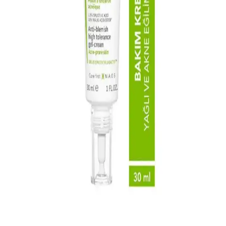
temizliği sağlar. Doğru ürün seçimi ve düzenli kullanım, sağlıklı ve
dengeli cilt görünümüne ulaşmada önemli rol oynar.
Akne ve Siyah Nokta Sorunlarına Yönelik Yüz
Temizleyici Seçimi ve Kullanımı Rehberi
Akne ve siyah nokta sorunlarına uygun yüz temizleyicilerin
özellikleri, içerikleri ve seçim ipuçlarıyla cilt sağlığınızı koruyun ve
sorunlarınızı azaltın.
Allerjik Ciltler İçin Bepanthol Krem: Cilt Bariyerini
Güçlendiren ve Rahatlatıcı Etkiler
Bepanthol krem, panthenol içeriğiyle allerjik ciltlerde tahrişi
hafifletir, nem sağlar ve cilt bariyerini güçlendirir. Kullanımıyla
kızarıklık ve kaşıntıya karşı etkili destek sunar.
Dr.C.Tuna Çay Ağacı Yağlı Sos Serumu: Çok Yönlü
Doğal Cilt ve Saç Bakım Ürünü
Doğal içerikli Dr.C.Tuna Çay Ağacı Yağlı Sos Serumu, cilt ve saç
derisi sorunlarına karşı çok yönlü kullanım sağlar, ferahlatıcı etkisi
ve hızlı sonuçlarıyla öne çıkar.