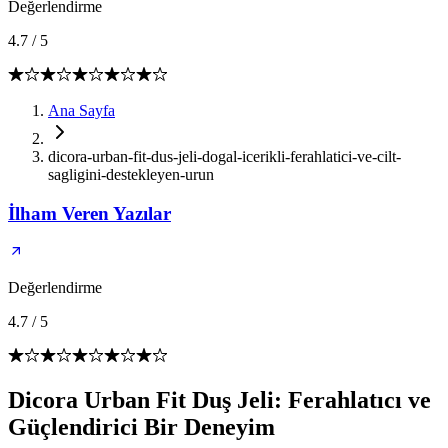
Değerlendirme
4.7
/
5
Ana Sayfa
dicora-urban-fit-dus-jeli-dogal-icerikli-ferahlatici-ve-cilt-
sagligini-destekleyen-urun
İlham Veren Yazılar
Değerlendirme
4.7
/
5
Dicora Urban Fit Duş Jeli: Ferahlatıcı ve
Güçlendirici Bir Deneyim