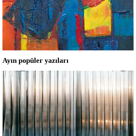
Deve Dikeni Kullanım Süresi ve Kozmetik Etkileri
Hakkında Detaylı Rehber
Deve dikeni, cilt sağlığı ve güzellik için kullanılan doğal bir bitkidir.
Kullanım süresi 6-12 hafta arasında önerilir, dikkat edilmesi
gerekenler ve kozmetik uygulama yöntemleriyle ilgili detaylar
burada.
Ayın popüler yazıları