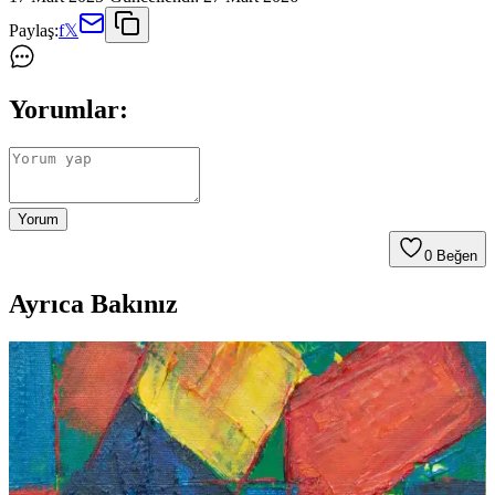
Paylaş:
f
𝕏
Yorumlar:
Yorum
0
Beğen
Ayrıca Bakınız
Deve Dikeni İçeren Solgar Ürünleri ile Doğal
Güzellik ve Sağlık Destekleri
Solgar Deve Dikeni ürünleri, doğal içerikleriyle cilt, saç ve karaciğer
sağlığını destekler, antioksidan etkisiyle yaşlanma belirtilerini
geciktirir ve toksin atımına yardımcı olur.