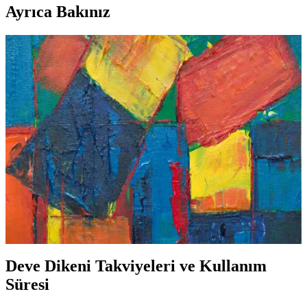
Ayrıca Bakınız
Deve Dikeni İçeren Solgar Ürünleri ile Doğal
Güzellik ve Sağlık Destekleri
Solgar Deve Dikeni ürünleri, doğal içerikleriyle cilt, saç ve karaciğer
sağlığını destekler, antioksidan etkisiyle yaşlanma belirtilerini
geciktirir ve toksin atımına yardımcı olur.
Deve Dikeni Kullanım Süresi ve Kozmetik Etkileri
Hakkında Detaylı Rehber
Deve dikeni, cilt sağlığı ve güzellik için kullanılan doğal bir bitkidir.
Kullanım süresi 6-12 hafta arasında önerilir, dikkat edilmesi
gerekenler ve kozmetik uygulama yöntemleriyle ilgili detaylar
burada.
Deve Dikeni Takviyeleri ve Kullanım
Süresi