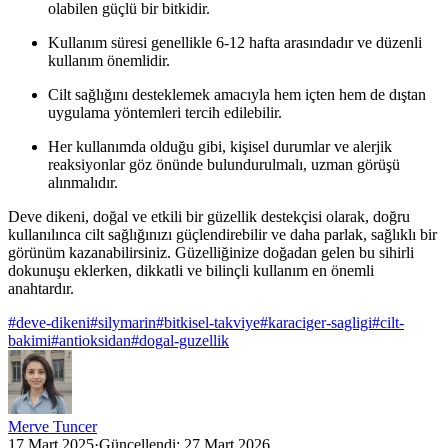
olabilen güçlü bir bitkidir.
Kullanım süresi genellikle 6-12 hafta arasındadır ve düzenli
kullanım önemlidir.
Cilt sağlığını desteklemek amacıyla hem içten hem de dıştan
uygulama yöntemleri tercih edilebilir.
Her kullanımda olduğu gibi, kişisel durumlar ve alerjik
reaksiyonlar göz önünde bulundurulmalı, uzman görüşü
alınmalıdır.
Deve dikeni, doğal ve etkili bir güzellik destekçisi olarak, doğru
kullanılınca cilt sağlığınızı güçlendirebilir ve daha parlak, sağlıklı bir
görünüm kazanabilirsiniz. Güzelliğinize doğadan gelen bu sihirli
dokunuşu eklerken, dikkatli ve bilinçli kullanım en önemli
anahtardır.
#
deve-dikeni
#
silymarin
#
bitkisel-takviye
#
karaciger-sagligi
#
cilt-
bakimi
#
antioksidan
#
dogal-guzellik
Merve Tuncer
17 Mart 2025
·
Güncellendi:
27 Mart 2026