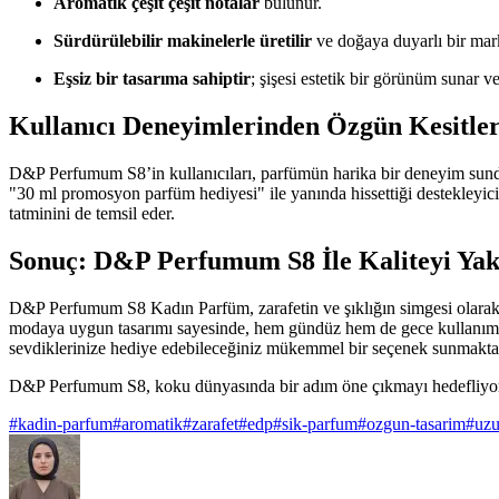
Aromatik çeşit çeşit notalar
bulunur.
Sürdürülebilir makinelerle üretilir
ve doğaya duyarlı bir mar
Eşsiz bir tasarıma sahiptir
; şişesi estetik bir görünüm sunar ve
Kullanıcı Deneyimlerinden Özgün Kesitle
D&P Perfumum S8’in kullanıcıları, parfümün harika bir deneyim sunduğun
"30 ml promosyon parfüm hediyesi" ile yanında hissettiği destekleyic
tatminini de temsil eder.
Sonuç: D&P Perfumum S8 İle Kaliteyi Yak
D&P Perfumum S8 Kadın Parfüm, zarafetin ve şıklığın simgesi olarak kar
modaya uygun tasarımı sayesinde, hem gündüz hem de gece kullanım
sevdiklerinize hediye edebileceğiniz mükemmel bir seçenek sunmakta
D&P Perfumum S8, koku dünyasında bir adım öne çıkmayı hedefliyo
#
kadin-parfum
#
aromatik
#
zarafet
#
edp
#
sik-parfum
#
ozgun-tasarim
#
uzu