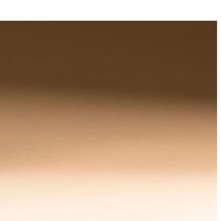
eler. Karşılaştırma koku ailesi ve notalar, hacim, menşei, parfüm
ği, orta notası Frezya ve dip notası Meşe odunu yosunu ile 75 ml hacim
monu, dip notalarda Amber ve Erz Ağacı ile dengelenir; 50 ml hacim ve
tene yapıştığını belirtirken, bazıları için bu durum değişkendir ve fıs
rak karşılaştırma, koku karakteri ve kullanım amacı açısından her iki
eçmenize yardımcı oluyor.
 boyu kalıcılık sağlar ve 30 ml boyutu çanta dostu günlük kullanıma