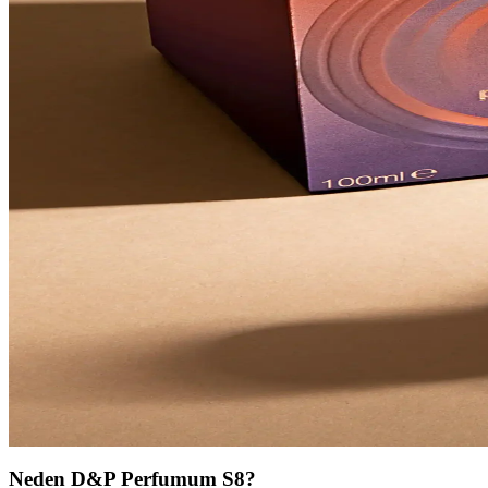
Avon Rare Amethyst Kadın Parfüm EdP, 50 ml boyutunda taşınabilir ve u
güvenlik etiketiyle dikkat çekiyor.
Bargello 409 Kadın Parfüm EdP Oriantal: Çiçeksi ve 
Bargello 409 Kadın Parfüm EdP Oriantal, çiçeksi kökleri üzerinde ori
kadınsı, sofistike bir iz bırakır.
Avon Incandessence Flame EDP 50 ml Kadın Parfüm: 
Avon Incandessence Flame EDP 50 ml, çiçeksi ve güçlü bir koku. Altın 
etkileşime bağlıdır.
Calvin Klein Euphoria EdP 30 ml Kadın Parfüm İnce
Calvin Klein Euphoria EdP 30 ml, oryantal ve çiçeksi bir koku profili
katmanlama kalıcılığı artırır.
Pierre Cardin Parfüm Dünyası: Zarafet ve İddianın S
Pierre Cardin parfümleri, şık tasarımları ve özgün kokularıyla tarzınız
Neden D&P Perfumum S8?