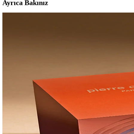
Ayrıca Bakınız
Chloe Nomade EDP Spray 75 ml ile Chloe Signature 
Bu makale Chloe Nomade EDP Spray 75 ml ile Chloe Signature EDP 50 ml
türü (EDP), şişe tasarımı ve kullanım amacı gibi kriterlere dayanır. Ü
ve İspanya kökeni ile öne çıkar. Ürün 2 Chloe Signature, tepe notası
Fransa kökeni vardır. Her iki ürünün kullanıcı yorumları da kalıcılık v
açılımı konusunda görüşler bulunmaktadır. Ayrıca ambalaj tasarımı ve g
parfümün da günlük ve özel anlar için uygunluğunu değerlendirmeye 
Bvlgari Man Wood Neroli ve Lancome La Nuit Tresor
Bvlgari Man Wood Neroli ve Lancome La Nuit Tresor'un özellikleri, ku
Avon Attraction Kadın Parfüm EDP 30 ml: Odunsu Zar
Avon Attraction Kadın Parfüm EDP 30 ml, odunsu yapı ve vanilya-ambe
uygundur.
Avon Rare Amethyst Kadın Parfüm EdP 50 ml: Meyvel