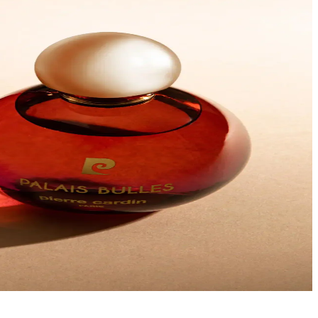
onya menşeiyle zarif bir tasarım refill yok, Sınıf 3 alevlenir sıvılar
 ve dengeli bir seçenek. Ofisten akşam buluşmalarına uyum sağlayan
tüm cilt tipleri için günlük kullanımda dengeli ve kalıcılık kişisel
ur; pulse noktalarına uygulandığında notalar belirginleşir ve
yaşam tarzınızı yansıtan seçenekler sunar.