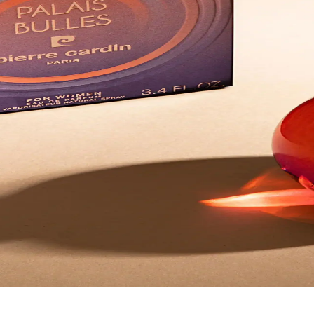
zun süreli kalıcılık sunan meyveli çiçeksi bir koku. Mor ambalaj ve Pol
Oriental Tonlarda Kalıcı 50 ml
ental dokunuşlar sunan 50 ml’lik bir koku; günlük kullanım için kalıcı
Çiçek Koku Profili ve Günlük Özellikler
gardenya, mor güneş çiçeği ve yasemin ile katmanlı bir dokunuş sağlar; 
leme ve Kullanım Rehberi Detaylı
ne sahip kadın parfümüdür. Günlük şıklık ve özel buluşmalar için uygund
embolü Geniş Ürün Yelpazesi ve Kaliteli Kokular
ı tamamlar. Erkek ve kadın koleksiyonlarıyla kalıcılık ve güven sağlar, 