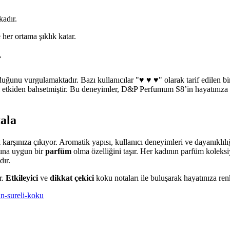
kadır.
 her ortama şıklık katar.
r
u vurgulamaktadır. Bazı kullanıcılar "♥️ ♥️ ♥️" olarak tarif edilen bir 
i etkiden bahsetmiştir. Bu deneyimler, D&P Perfumum S8’in hayatınıza 
ala
şınıza çıkıyor. Aromatik yapısı, kullanıcı deneyimleri ve dayanıklılığı i
ına uygun bir
parfüm
olma özelliğini taşır. Her kadının parfüm kolek
dır.
r.
Etkileyici
ve
dikkat çekici
koku notaları ile buluşarak hayatınıza ren
n-sureli-koku