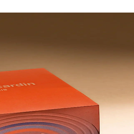
EDP 50 ml Arasındaki Karşılaştırma
 arasındaki farkları somut ve doğrulanabilir özellikler üzerinden inc
rün 1 Chloe Nomade, Floral Şipre ailesine ait tepe notası Mirabelle eri
nı Gül ve Hint Şakayığı ile verir; kalp notasındaki Frezya ve meyve ar
e yayılım konusunda farklı deneyimler sunar; bazı kullanıcılar uzun süre 
ünlük/kısa ömürlü kullanım algısı gibi konular da ele alınır. Sonuç ola
yardımcı olur.
 Parfüm Karşılaştırması
llanıcı yorumları ve karşılaştırmasıyla, sizin için en uygun parfümü s
afet ile Uzun Kalıcılık için Günlük
r dokunuşlarıyla dengeli, zarif bir koku sunar. Yoğun formülü ile gün
i Çiçeksi Kalıcılık ve Şık Mor Ambalaj