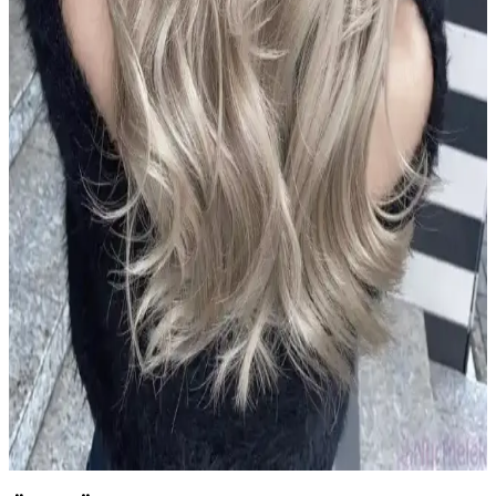
Le Petit Marseillais Arıç Ağacı ve Füjer Men Duş Jeli
Doğal İçeriklerle Güvenli Temizlik Sunar
Le Petit Marseillais'in Arıç Ağacı ve Füjer bitkileriyle formüle edilen
duş jeli, cilt ve saçlara nazikçe bakım yaparken ferahlatıcı ve doğal
içeriklerle güvenle kullanılır.
2024 Koyu Kestane Saç Rengi Trendleri ve Popüler
Tonlar Hakkında Bilmeniz Gerekenler
2024 yılında koyu kestane tonları, doğal ve parlak görünümleriyle
öne çıkıyor. Bu renkler, bakım ve dayanıklılık avantajlarıyla geniş
kitlelere hitap ediyor.
2024 Yılında Popüler Sarı Saç Renkleri ve Trendleri
Hakkında Detaylı Bilgi
2024'te sarı saç renkleri doğal ve sıcak tonlarıyla öne çıkıyor. Bakım
ve renk koruma ipuçlarıyla, trendleri yakalayarak stilinizi
güçlendirin.