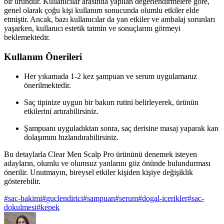
bir üründür. Kullanıcılar arasında yapılan değerlendirmelere göre,
genel olarak çoğu kişi kullanım sonucunda olumlu etkiler elde
etmiştir. Ancak, bazı kullanıcılar da yan etkiler ve ambalaj sorunları
yaşarken, kullanıcı estetik tatmin ve sonuçlarını görmeyi
beklemektedir.
Kullanım Önerileri
Her yıkamada 1-2 kez şampuan ve serum uygulamanız
önerilmektedir.
Saç tipinize uygun bir bakım rutini belirleyerek, ürünün
etkilerini artırabilirsiniz.
Şampuanı uyguladıktan sonra, saç derisine masaj yaparak kan
dolaşımını hızlandırabilirsiniz.
Bu detaylarla Clear Men Scalp Pro ürününü denemek isteyen
adayların, olumlu ve olumsuz yanlarını göz önünde bulundurması
önerilir. Unutmayın, bireysel etkiler kişiden kişiye değişiklik
gösterebilir.
#
sac-bakimi
#
guclendirici
#
sampuan
#
serum
#
dogal-icerikler
#
sac-
dokulmesi
#
kepek