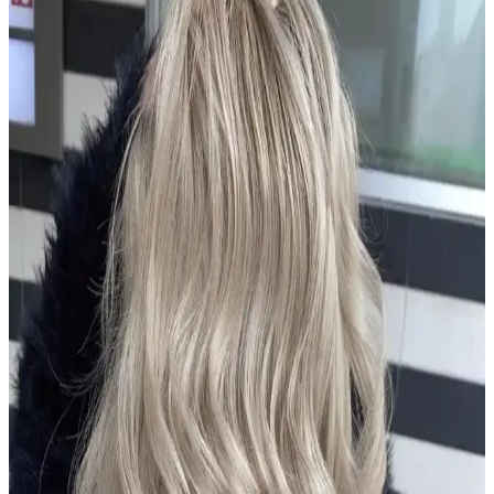
2024 yılında kısa saçlar için doğal ve pastel tonlar öne çıkıyor.
Sağlıklı görünüm için düzenli bakım ve uygun renk seçimleriyle
şıklığınızı artırın.
Dermanew Ka<dı>nlara Özel Losyon: Doğal
İçeriklerle Saç Dökülmesine Karşı Etkili Çözüm
Dermanew Ka<dı>nlara Özel Losyon, doğal içeriklerle saç
dökülmesine karşı etkili, kullanımı kolay ve vegan formülüyle saç
sağlığını destekleyen bir saç bakım ürünüdür.
Urban Care Biotin & Keratin Dökülmeye Eğilimli
Saçlar İçin Şampuan Özellikleri ve Kullanıcı
Yorumları
Urban Care Biotin & Keratin şampuanı, dökülmeye eğilimli saçlar
için güçlendirici ve nemlendirici formülüyle saç sağlığını destekler,
kullanıcı memnuniyetini artırır.
Aizen Kolajen Biotin Şampuanı: Saç Sağlığını
Destekleyen Güçlü Formül ve Kullanıcı Deneyimleri