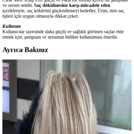
ve serum setidir.
Saç dökülmesine karşı mücadele eden
içerikleriyle, saç köklerini güçlendirmeyi hedefler. Ürün, tüm saç
tipleri için uygun olmasıyla dikkat çeker.
Kullanım
Kullanıcılar sayesinde daha güçlü ve sağlıklı görünen saçlar elde
etmek için, şampuan ve serumun birlikte kullanılması önerilir.
Ayrıca Bakınız
2024 Kısa Saç Bakım ve Renk Trendleri ile
Şıklığınızı Yansıtın
2024 yılında kısa saçlar için doğal ve pastel tonlar öne çıkıyor.
Sağlıklı görünüm için düzenli bakım ve uygun renk seçimleriyle
şıklığınızı artırın.
Dermanew Ka<dı>nlara Özel Losyon: Doğal
İçeriklerle Saç Dökülmesine Karşı Etkili Çözüm
Dermanew Ka<dı>nlara Özel Losyon, doğal içeriklerle saç
dökülmesine karşı etkili, kullanımı kolay ve vegan formülüyle saç