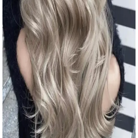
Aizen kolajen biotin şampuanı, saçların elastikiyetini artırır,
dökülmeyi engeller ve parlaklık sağlar. Düzenli kullanımda sağlıklı
ve güçlü saçlara ulaşmanıza yardımcı olur.
Alerji Yapmayan Zararsız Şampuan Çözümleri:
Hassas ve Güvenli Ciltler İçin Rehber
Hassas ciltler ve alerjik reaksiyonlar için özel formüle edilmiş, doğal
ve dermatolojik testli şampuanlar hakkında kapsamlı rehber. Güvenli
ve etkili saç bakımı için doğru ürün seçimi önemli.
Le Petit Marseillais Arıç Ağacı ve Füjer Men Duş Jeli
Doğal İçeriklerle Güvenli Temizlik Sunar
Le Petit Marseillais'in Arıç Ağacı ve Füjer bitkileriyle formüle edilen
duş jeli, cilt ve saçlara nazikçe bakım yaparken ferahlatıcı ve doğal
içeriklerle güvenle kullanılır.
2024 Koyu Kestane Saç Rengi Trendleri ve Popüler
Tonlar Hakkında Bilmeniz Gerekenler
2024 yılında koyu kestane tonları, doğal ve parlak görünümleriyle
öne çıkıyor. Bu renkler, bakım ve dayanıklılık avantajlarıyla geniş
kitlelere hitap ediyor.