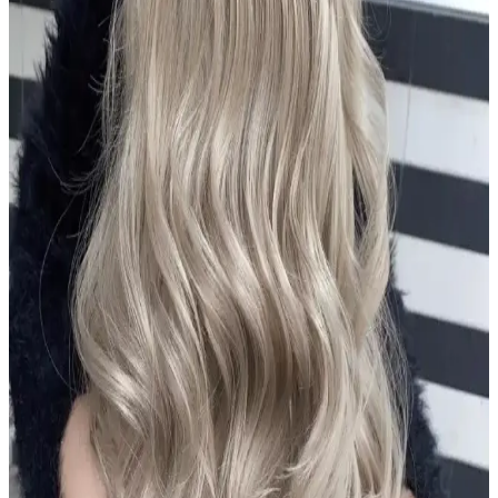
sağlığını destekleyen bir saç bakım ürünüdür.
Urban Care Biotin & Keratin Dökülmeye Eğilimli
Saçlar İçin Şampuan Özellikleri ve Kullanıcı
Yorumları
Urban Care Biotin & Keratin şampuanı, dökülmeye eğilimli saçlar
için güçlendirici ve nemlendirici formülüyle saç sağlığını destekler,
kullanıcı memnuniyetini artırır.
Aizen Kolajen Biotin Şampuanı: Saç Sağlığını
Destekleyen Güçlü Formül ve Kullanıcı Deneyimleri
Aizen kolajen biotin şampuanı, saçların elastikiyetini artırır,
dökülmeyi engeller ve parlaklık sağlar. Düzenli kullanımda sağlıklı
ve güçlü saçlara ulaşmanıza yardımcı olur.
Alerji Yapmayan Zararsız Şampuan Çözümleri:
Hassas ve Güvenli Ciltler İçin Rehber
Hassas ciltler ve alerjik reaksiyonlar için özel formüle edilmiş, doğal
ve dermatolojik testli şampuanlar hakkında kapsamlı rehber. Güvenli
ve etkili saç bakımı için doğru ürün seçimi önemli.