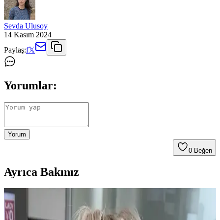
Sevda Ulusoy
14 Kasım 2024
Paylaş:
f
𝕏
Yorumlar:
Yorum
0
Beğen
Ayrıca Bakınız
2024 Kısa Saç Bakım ve Renk Trendleri ile
Şıklığınızı Yansıtın