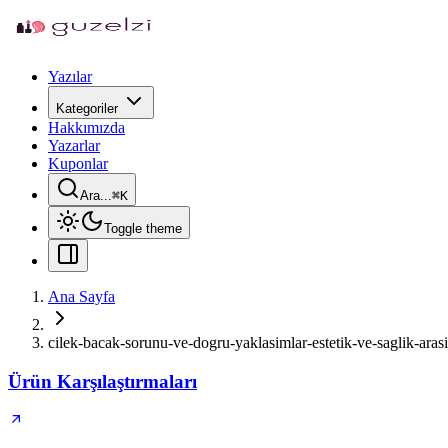
Yazılar
Kategoriler
Hakkımızda
Yazarlar
Kuponlar
Ara...
⌘
K
Toggle theme
Ana Sayfa
cilek-bacak-sorunu-ve-dogru-yaklasimlar-estetik-ve-saglik-ara
Ürün Karşılaştırmaları