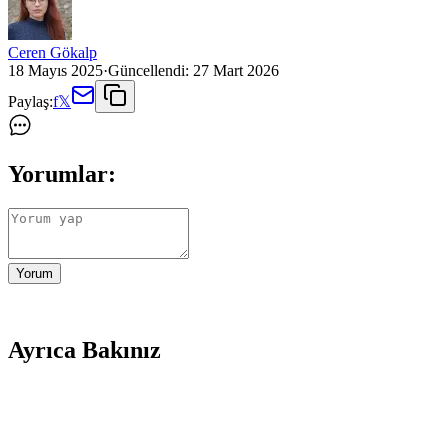
Ceren Gökalp
18 Mayıs 2025
·
Güncellendi:
27 Mart 2026
Paylaş:
f
𝕏
Yorumlar:
Yorum
Ayrıca Bakınız
BORKA Azelaic Yüz Temizleme Barı: Leke Karşıtı ve G