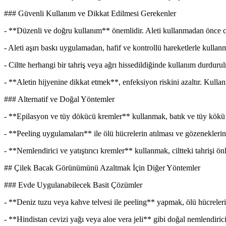
### Güvenli Kullanım ve Dikkat Edilmesi Gerekenler
- **Düzenli ve doğru kullanım** önemlidir. Aleti kullanmadan önce ci
- Aleti aşırı baskı uygulamadan, hafif ve kontrollü hareketlerle kulla
- Ciltte herhangi bir tahriş veya ağrı hissedildiğinde kullanım durduru
- **Aletin hijyenine dikkat etmek**, enfeksiyon riskini azaltır. Kullanı
### Alternatif ve Doğal Yöntemler
- **Epilasyon ve tüy dökücü kremler** kullanmak, batık ve tüy kökü ilt
- **Peeling uygulamaları** ile ölü hücrelerin atılması ve gözeneklerin
- **Nemlendirici ve yatıştırıcı kremler** kullanmak, ciltteki tahrişi ö
## Çilek Bacak Görünümünü Azaltmak İçin Diğer Yöntemler
### Evde Uygulanabilecek Basit Çözümler
- **Deniz tuzu veya kahve telvesi ile peeling** yapmak, ölü hücreleri
- **Hindistan cevizi yağı veya aloe vera jeli** gibi doğal nemlendiriciler