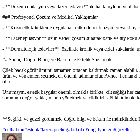
- **Düzenli epilasyon veya lazer tedavisi** ile batık tüylerin ve iltihap
### Profesyonel Çözüm ve Medikal Yaklaşımlar
- **Kozmetik kliniklerde uygulanan mikrodermabrazyon veya kimyasal p
- **Lazer epilasyon** uzun vadeli çözüm sunarak batık ve tüy kökü sor
- **Dermatolojik tedaviler**, özellikle kronik veya ciddi vakalarda, 
## Sonuç: Doğru Bilinç ve Bakım ile Estetik Sağlamlık
Çilek bacak görünümünü tamamen ortadan kaldırmak zaman alabilir, anc
ürün ve yöntemleri seçmek, en önemli adımlar olur. Ayrıca, herhangi 
olur.
Unutmayın, estetik kaygılar önemli olmakla birlikte, cilt sağlığı her 
sorununu doğru yaklaşımlarla yönetmek ve cildinizi sağlıklı tutmak, ken
---
**Sağlıklı ve güzel görünmek, doğru bilgi ve bakım ile mümkündür. 
#
ciltbakimi
#
estetik
#
lazer
#
peeling
#
kilkoku
#
dogalyontem
#
guzellik