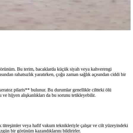
n görünüm. Bu terim, bacaklarda küçük siyah veya kahverengi
ısından rahatsızlık yaratırken, çoğu zaman sağlık açısından ciddi bir
eratoz pilaris** bulunur. Bu durumlar genellikle ciltteki ölü
 ve hijyen alışkanlıkları da bu sorunu tetikleyebilir.
k titreşimler veya hafif vakum teknikleriyle çalışır ve cilt yüzeyindeki
üzgün bir görünüm kazandıklarını bildirirler.