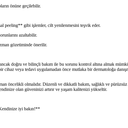
ların önüne geçilebilir.
eeling** gibi işlemler, cilt yenilenmesini teşvik eder.
unlarını azaltabilir.
uzman gözetiminde önerilir.
ak doğru ve bilinçli bakım ile bu sorunu kontrol altına almak mümkündü
bir cihaz veya tedavi uygulamadan önce mutlaka bir dermatoloğa danışma
zaman öncelikli olmalıdır. Düzenli ve dikkatli bakım, sağlıklı ve pürüzs
dinize olan güveninizi artırır ve yaşam kalitenizi yükseltir.
Kendinize iyi bakın!**