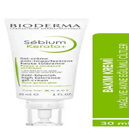
ı özellikleriyle cildi derinlemesine temizler, tonunu eşitler ve parlakl
çimi ve Kullanım İpuçları
bakım önerileriyle cilt sağlığını koruma ve akne oluşumunu azaltma yolla
ahatsızlıklarına Çözüm Arayışları
nler cilt onarımını destekler, kullanımı ve dikkat edilmesi gerekenler hakkı
 Koruma Yöntemleri
iği sağlar. Doğru ürün seçimi ve düzenli kullanım, sağlıklı ve dengeli 
eyici Seçimi ve Kullanımı Rehberi
içerikleri ve seçim ipuçlarıyla cilt sağlığınızı koruyun ve sorunlarınızı 
Güçlendiren ve Rahatlatıcı Etkiler
, nem sağlar ve cilt bariyerini güçlendirir. Kullanımıyla kızarıklık ve kaşı
Doğal Cilt ve Saç Bakım Ürünü