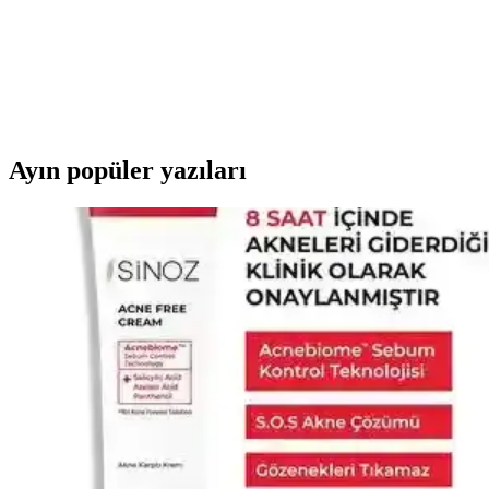
Doğal içerikli Dr.C.Tuna Çay Ağacı Yağlı Sos Serumu, cilt ve saç derisi
Akne İçin Jel Krem Seçimi ve Kullanımı: Etkili ve Güv
Akne tedavisinde jel krem kullanımı, doğru ürün seçimi ve düzenli kullan
Ayın popüler yazıları