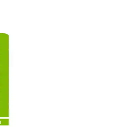
ık kazandırır. Düzenli kullanımda gözle görülür sonuçlar sağlar.
rı anlatılıyor.
nda bilgiler içerir.
cilt görünümüne ulaşmada önemli rol oynar.
azaltın.
ntıya karşı etkili destek sunar.