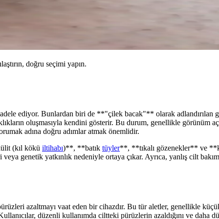
ılaştırın, doğru seçimi yapın.
mücadele ediyor. Bunlardan biri de **"çilek bacak"** olarak adlandırıla
ıklıkların oluşmasıyla kendini gösterir. Bu durum, genellikle görünüm aç
ı korumak adına doğru adımlar atmak önemlidir.
ülit (kıl kökü
iltihabı
)**, **batık
tüyler
**, **tıkalı gözenekler** ve **k
 veya genetik yatkınlık nedeniyle ortaya çıkar. Ayrıca, yanlış cilt bakımı
ürüzleri azaltmayı vaat eden bir cihazdır. Bu tür aletler, genellikle küçü
Kullanıcılar, düzenli kullanımda ciltteki pürüzlerin azaldığını ve daha d