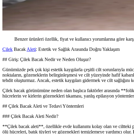
Benzer ürünleri özellik, fiyat ve kullanıcı yorumlarına göre karş
Çilek
Bacak
Aleti
: Estetik ve Sağlık Arasında Doğru Yaklaşım
## Giriş: Çilek Bacak Nedir ve Neden Oluşur?
Günümüzde pek çok kişi estetik kaygılarla çeşitli cilt sorunlarıyla 
noktaların, gözeneklerin belirginleşmesi ve cilt yüzeyinde hafif kabar
tehdit oluşturmaz. Ancak, estetik kaygıları gidermek ve cilt sağlığın
Çilek bacak görünümüne neden olan başlıca faktörler arasında **folik
hücrelerin ve kirlerin gözenekleri tıkaması, yanlış epilasyon yöntemleri
## Çilek Bacak Aleti ve Tedavi Yöntemleri
### Çilek Bacak Aleti Nedir?
**Çilek bacak aleti**, özellikle evde kullanımı kolay olan ve ciltteki p
ölü hücreleri, batık tüyleri ve gözenekleri temizlemeye yardımcı olur. 