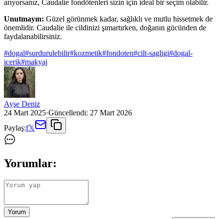
arıyorsanız, Caudalie fondötenleri sizin için ideal bir seçim olabilir.
Unutmayın:
Güzel görünmek kadar, sağlıklı ve mutlu hissetmek de
önemlidir. Caudalie ile cildinizi şımartırken, doğanın gücünden de
faydalanabilirsiniz.
#
dogal
#
surdurulebilir
#
kozmetik
#
fondoten
#
cilt-sagligi
#
dogal-
icerik
#
makyaj
Ayşe Deniz
24 Mart 2025
·
Güncellendi:
27 Mart 2026
Paylaş:
f
𝕏
Yorumlar:
Yorum