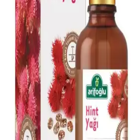
AVIDERM lavanta yağı spreyi, doğal içeriklerle saçlara hafiflik,
parlaklık ve hoş koku kazandırır. Suya dayanıklı formülüyle tüm saç
tipleriyle uyum sağlar, saç derisini rahatlatır ve günlük bakımda
pratik kullanım sunar.
Doğalca Kojik Asit Sabunu: Leke Karşıtı ve Cilt
Tonunu Eşitleyen Doğal Temizlik Ürünü
Doğalca Kojik Asit Sabunu, doğal içerikleriyle leke karşıtı ve cilt
tonunu eşitleyen etkili bir temizlik sağlar, güvenli ve dermatolojik
testlerle onaylanmıştır.
Dermokil Kil, Argan ve Bitkisel Keratan İçeren Saç
Maskesi: Doğal ve Güçlendirici Bakım Çözümü
Doğal içeriklerle formüle edilen Dermokil Kil, Argan ve Bitkisel
Keratan saç maskesi, tüm saç tiplerine uygun olup, saçlara güç,
parlaklık ve yumuşaklık sağlar, düzenli kullanımda saç sağlığını
destekler.
Afrodizyak Etkili Parfümler: Cazibenizi Artıran
Doğal ve Çekici Kokular