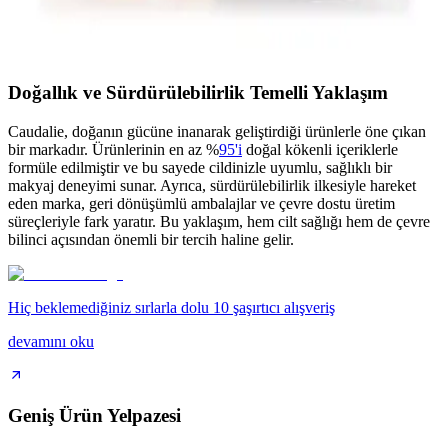
Arifoğlu Hint Yağı, %100 doğal, soğuk sıkım bitkisel içerik ile cilt
ve saç bakımında onarıcı ve nemlendirici etkiler sağlar, hijyenik
damlalıkla kullanım kolaylığı sunar.
Doğallık ve Sürdürülebilirlik Temelli Yaklaşım
Caudalie, doğanın gücüne inanarak geliştirdiği ürünlerle öne çıkan
bir markadır. Ürünlerinin en az %
95'i
doğal kökenli içeriklerle
formüle edilmiştir ve bu sayede cildinizle uyumlu, sağlıklı bir
makyaj deneyimi sunar. Ayrıca, sürdürülebilirlik ilkesiyle hareket
eden marka, geri dönüşümlü ambalajlar ve çevre dostu üretim
süreçleriyle fark yaratır. Bu yaklaşım, hem cilt sağlığı hem de çevre
bilinci açısından önemli bir tercih haline gelir.
Hiç beklemediğiniz sırlarla dolu 10 şaşırtıcı alışveriş
devamını oku
Geniş Ürün Yelpazesi