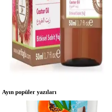
Afrodizyak etkili parfümler, cinsel arzuyu ve çekiciliği artırmak için
doğal bileşenler ve özel notalar içerir. Doğru seçim ve kullanım ile
kişisel cazibenizi güçlendirebilirsiniz.
Alerji Dostu ve Doğal Makyaj Ürünleri: Güvenle
Kullanabileceğiniz En İyi Seçenekler
Alerji dostu ve doğal makyaj ürünleri, hassas ciltler için güvenli,
çevre dostu ve dermatolojik testlerden geçmiş seçenekler sunar.
Doğru ürün seçimiyle güzelliğinizi koruyabilirsiniz.
Arifoğlu Hint Yağı 50ml Doğal Cilt ve Saç
Bakımında Kullanılan Bitkisel Yağ
Arifoğlu Hint Yağı, %100 doğal, soğuk sıkım bitkisel içerik ile cilt
ve saç bakımında onarıcı ve nemlendirici etkiler sağlar, hijyenik
damlalıkla kullanım kolaylığı sunar.
Ayın popüler yazıları