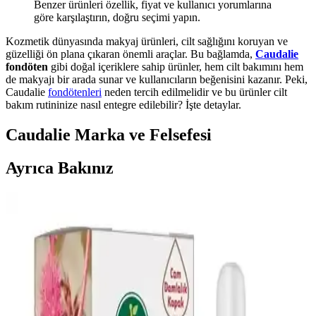
Benzer ürünleri özellik, fiyat ve kullanıcı yorumlarına
göre karşılaştırın, doğru seçimi yapın.
Kozmetik dünyasında makyaj ürünleri, cilt sağlığını koruyan ve
güzelliği ön plana çıkaran önemli araçlar. Bu bağlamda,
Caudalie
fondöten
gibi doğal içeriklere sahip ürünler, hem cilt bakımını hem
de makyajı bir arada sunar ve kullanıcıların beğenisini kazanır. Peki,
Caudalie
fondötenleri
neden tercih edilmelidir ve bu ürünler cilt
bakım rutininize nasıl entegre edilebilir? İşte detaylar.
Caudalie Marka ve Felsefesi
Ayrıca Bakınız
2024 Yılında Öne Çıkacak Saç Modelleri ve Güzellik
Trendleri
2024 yılında doğal ve bakım kolaylığı sağlayan saç stilleri ön planda
olacak. Trendler henüz net olmasa da, kişisel stil ve moda
gelişmeleri doğrultusunda seçimler yapılabilir.
Dr.C.Tuna Çay Ağacı Yağlı Sos Serumu: Çok Yönlü