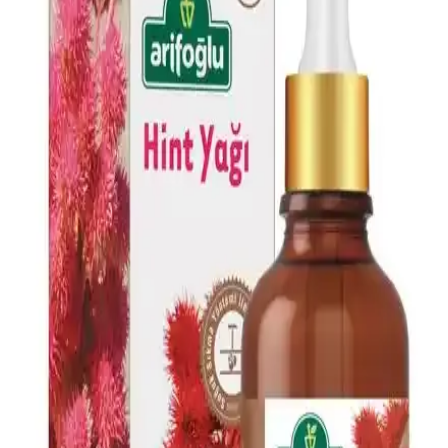
Doğal Cilt ve Saç Bakım Ürünü
Doğal içerikli Dr.C.Tuna Çay Ağacı Yağlı Sos Serumu, cilt ve saç
derisi sorunlarına karşı çok yönlü kullanım sağlar, ferahlatıcı etkisi
ve hızlı sonuçlarıyla öne çıkar.
AVIDERM Lavanta Yağ Spreyi: Doğal ve Etkili Saç
Bakım Çözümü
AVIDERM lavanta yağı spreyi, doğal içeriklerle saçlara hafiflik,
parlaklık ve hoş koku kazandırır. Suya dayanıklı formülüyle tüm saç
tipleriyle uyum sağlar, saç derisini rahatlatır ve günlük bakımda
pratik kullanım sunar.
Doğalca Kojik Asit Sabunu: Leke Karşıtı ve Cilt
Tonunu Eşitleyen Doğal Temizlik Ürünü
Doğalca Kojik Asit Sabunu, doğal içerikleriyle leke karşıtı ve cilt
tonunu eşitleyen etkili bir temizlik sağlar, güvenli ve dermatolojik
testlerle onaylanmıştır.
Dermokil Kil, Argan ve Bitkisel Keratan İçeren Saç
Maskesi: Doğal ve Güçlendirici Bakım Çözümü