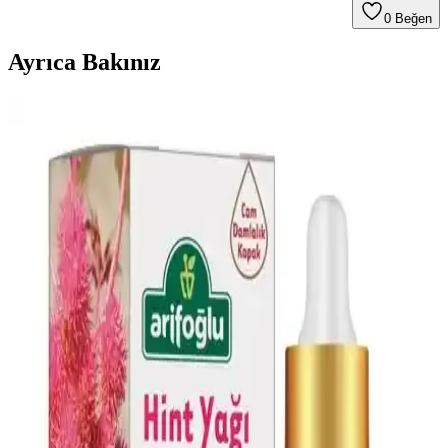
0
Beğen
Ayrıca Bakınız
2024 Yılında Öne Çıkacak Saç Modelleri ve Güzellik
Trendleri
2024 yılında doğal ve bakım kolaylığı sağlayan saç stilleri ön planda
olacak. Trendler henüz net olmasa da, kişisel stil ve moda
gelişmeleri doğrultusunda seçimler yapılabilir.
Dr.C.Tuna Çay Ağacı Yağlı Sos Serumu: Çok Yönlü
Doğal Cilt ve Saç Bakım Ürünü
Doğal içerikli Dr.C.Tuna Çay Ağacı Yağlı Sos Serumu, cilt ve saç
derisi sorunlarına karşı çok yönlü kullanım sağlar, ferahlatıcı etkisi
ve hızlı sonuçlarıyla öne çıkar.
AVIDERM Lavanta Yağ Spreyi: Doğal ve Etkili Saç
Bakım Çözümü