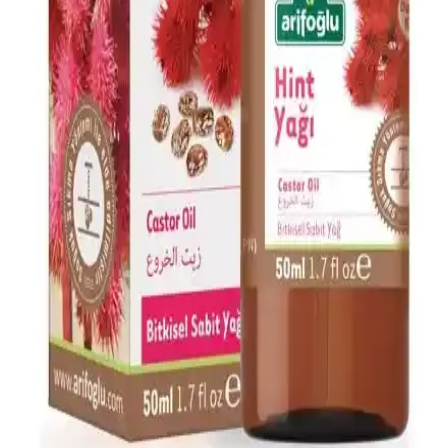
Doğal içeriklerle formüle edilen Dermokil Kil, Argan ve Bitkisel
Keratan saç maskesi, tüm saç tiplerine uygun olup, saçlara güç,
parlaklık ve yumuşaklık sağlar, düzenli kullanımda saç sağlığını
destekler.
Afrodizyak Etkili Parfümler: Cazibenizi Artıran
Doğal ve Çekici Kokular
Afrodizyak etkili parfümler, cinsel arzuyu ve çekiciliği artırmak için
doğal bileşenler ve özel notalar içerir. Doğru seçim ve kullanım ile
kişisel cazibenizi güçlendirebilirsiniz.
Alerji Dostu ve Doğal Makyaj Ürünleri: Güvenle
Kullanabileceğiniz En İyi Seçenekler
Alerji dostu ve doğal makyaj ürünleri, hassas ciltler için güvenli,
çevre dostu ve dermatolojik testlerden geçmiş seçenekler sunar.
Doğru ürün seçimiyle güzelliğinizi koruyabilirsiniz.
Arifoğlu Hint Yağı 50ml Doğal Cilt ve Saç
Bakımında Kullanılan Bitkisel Yağ