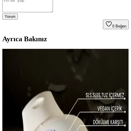
Yorum
0
Beğen
Ayrıca Bakınız
Dermanew Ka<dı>nlara Özel Losyon: Doğal
İçeriklerle Saç Dökülmesine Karşı Etkili Çözüm
Dermanew Ka<dı>nlara Özel Losyon, doğal içeriklerle saç
dökülmesine karşı etkili, kullanımı kolay ve vegan formülüyle saç
sağlığını destekleyen bir saç bakım ürünüdür.
Aizen Kolajen Biotin Şampuanı: Saç Sağlığını
Destekleyen Güçlü Formül ve Kullanıcı Deneyimleri
Aizen kolajen biotin şampuanı, saçların elastikiyetini artırır,
dökülmeyi engeller ve parlaklık sağlar. Düzenli kullanımda sağlıklı
ve güçlü saçlara ulaşmanıza yardımcı olur.