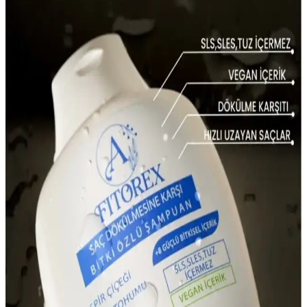
dökülmesine karşı etkili, kullanımı kolay ve vegan formülüyle saç
sağlığını destekleyen bir saç bakım ürünüdür.
Aizen Kolajen Biotin Şampuanı: Saç Sağlığını
Destekleyen Güçlü Formül ve Kullanıcı Deneyimleri
Aizen kolajen biotin şampuanı, saçların elastikiyetini artırır,
dökülmeyi engeller ve parlaklık sağlar. Düzenli kullanımda sağlıklı
ve güçlü saçlara ulaşmanıza yardımcı olur.
LAND OF MYTH Siyah Silikon Saç Derisi Masaj
Fırçası Sağlıklı Saçlar İçin Uygun Bir Bakım Aracı
LAND OF MYTH silikon dişli saç derisi masaj fırçası, nazikçe
masaj yapar, saç derisini temizler ve kepek ile saç dökülmesini
azaltır, saçlarınızın sağlığını destekler.
Şampuan Kullanımının Azaltılmasının Saç ve Saç
Derisi Sağlığı Üzerindeki Etkileri
Şampuan kullanımının azaltılması saçta yağ birikimine ve
topaklanmaya yol açabilir. Bu durum saç derisinde iltihap ve mantar
çoğalmasına sebep olarak kaşıntı ve dökülmeye neden olabilir.