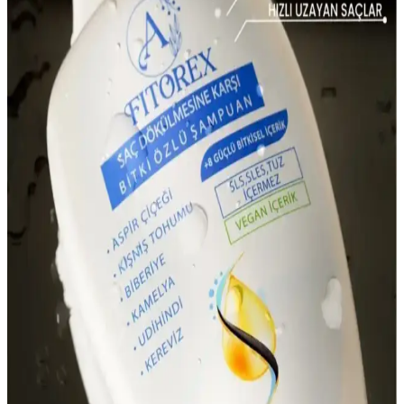
LAND OF MYTH Siyah Silikon Saç Derisi Masaj
Fırçası Sağlıklı Saçlar İçin Uygun Bir Bakım Aracı
LAND OF MYTH silikon dişli saç derisi masaj fırçası, nazikçe
masaj yapar, saç derisini temizler ve kepek ile saç dökülmesini
azaltır, saçlarınızın sağlığını destekler.
Şampuan Kullanımının Azaltılmasının Saç ve Saç
Derisi Sağlığı Üzerindeki Etkileri
Şampuan kullanımının azaltılması saçta yağ birikimine ve
topaklanmaya yol açabilir. Bu durum saç derisinde iltihap ve mantar
çoğalmasına sebep olarak kaşıntı ve dökülmeye neden olabilir.
Düzenli temizlik önemlidir.
2023 Güncel Saç Dökülmesine Karşı Bakım
Yöntemleri ve Modern Çözümler
2023 yılında saç dökülmesine karşı kullanılan modern ve doğal
bakım yöntemleri, kişisel ihtiyaçlara uygun ürünler ve teknolojik
çözümlerle saç sağlığını destekler.
2023 Yılında Saç Dökülmesine Karşı Etkili