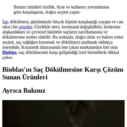
Benzer ürünleri özellik, fiyat ve kullanıcı yorumlarına
göre karşılaştırın, doğru seçimi yapın.
Saç
dökülmesi, günümüzde birçok kişinin karşılaştığı yaygın ve can
sıkıcı bir
sorudur
. Özellikle stres, hormonal değişiklikler, beslenme
alışkanlıkları ve çevresel faktörler saçların zayıflamasına ve
dökülmesine neden olabilir. Bu noktada, doğru ürün ve bakım rutini
seçimi, saç sağlığını korumak ve dökülmeyi azaltmak oldukça
önemlidir. Kozmetik dünyasında öne çıkan markalardan biri olan
Bioblas
, saç dökülmesine karşı geliştirdiği özel formüllerle dikkat
çeker.
Bioblas'ın Saç Dökülmesine Karşı Çözüm
Sunan Ürünleri
Ayrıca Bakınız
Dermanew Ka<dı>nlara Özel Losyon: Doğal
İçeriklerle Saç Dökülmesine Karşı Etkili Çözüm
Dermanew Ka<dı>nlara Özel Losyon, doğal içeriklerle saç