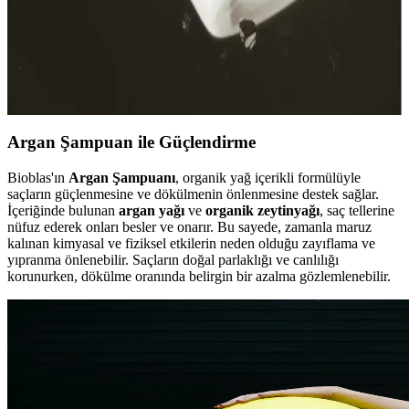
Paraben İçermeyen Şampuanlar ve Doğal Saç
Sağlığına Katkıları Hakkında Bilgiler
Paraben içermeyen şampuanlar, doğal içeriklerle saç ve saç derisini
koruyarak sağlıklı ve parlak saçlar sağlar. Doğal içeriklerin saç
sağlığına katkılarını öğrenin.
Argan Şampuan ile Güçlendirme
Bioblas'ın
Argan Şampuanı
, organik yağ içerikli formülüyle
saçların güçlenmesine ve dökülmenin önlenmesine destek sağlar.
İçeriğinde bulunan
argan yağı
ve
organik zeytinyağı
, saç tellerine
nüfuz ederek onları besler ve onarır. Bu sayede, zamanla maruz
kalınan kimyasal ve fiziksel etkilerin neden olduğu zayıflama ve
yıpranma önlenebilir. Saçların doğal parlaklığı ve canlılığı
korunurken, dökülme oranında belirgin bir azalma gözlemlenebilir.