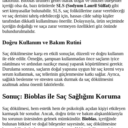
faktördür. Bioblas ürünleri genel olarak doğal ve bitkisel bileşenler
içeriği olsa da, bazı ürünlerde
SLS (Sodyum Lauril Sülfat)
gibi
sert kimyasallar bulunabilir. SLS, saç foliküllerine zarar verebileceği
ve saç derisini tahriş edebileceği için, hassas cilde sahip kişiler
tarafından dikkatli kullanılması önerilir. Dolayısıyla, ürün seçiminde
içeriğin doğallığı ve saça zarar vermeyen özellikleri göz önünde
bulundurulmalıdır.
Doğru Kullanım ve Bakım Rutini
Saç dökülmesine karşı en etkili sonuçlar, düzenli ve doğru kullanım
ile elde edilir. Örneğin, şampuan kullanmadan önce saçların iyice
ıslatılması ve ardından nazikçe masaj yaparak köpürtülmesi gerekir.
Durulama sonrası, saçların doğal yapısına uygun bir saç kremi veya
serum kullanmak, saç tellerinin güçlenmesine katkı sağlar. Ayrıca,
sağlıklı beslenme ve stresten uzak durmak da saç dökülmesini
azaltmak adına önemli faktörlerdir.
Sonuç: Bioblas ile Saç Sağlığını Koruma
Saç dökülmesi, hem estetik hem de psikolojik açıdan kişiyi etkileyen
karmaşık bir sorudur. Ancak, doğru ürün ve bakım alışkanlıklarıyla
bu sorunun üstesinden gelmek mümkündür.
Bioblas
, içeriğinde
bulunan bitkisel ve doğal bileşenler sayesinde, saç dökülmesine