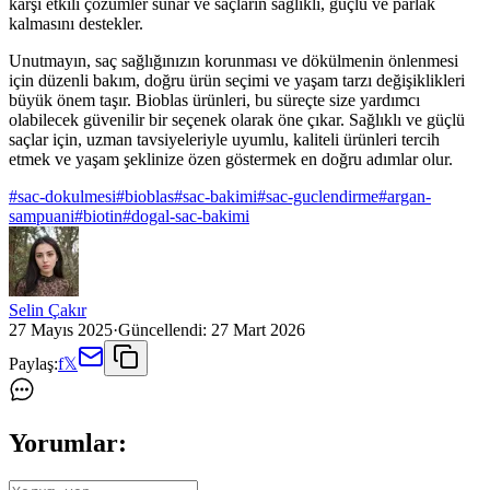
karşı etkili çözümler sunar ve saçların sağlıklı, güçlü ve parlak
kalmasını destekler.
Unutmayın, saç sağlığınızın korunması ve dökülmenin önlenmesi
için düzenli bakım, doğru ürün seçimi ve yaşam tarzı değişiklikleri
büyük önem taşır. Bioblas ürünleri, bu süreçte size yardımcı
olabilecek güvenilir bir seçenek olarak öne çıkar. Sağlıklı ve güçlü
saçlar için, uzman tavsiyeleriyle uyumlu, kaliteli ürünleri tercih
etmek ve yaşam şeklinize özen göstermek en doğru adımlar olur.
#
sac-dokulmesi
#
bioblas
#
sac-bakimi
#
sac-guclendirme
#
argan-
sampuani
#
biotin
#
dogal-sac-bakimi
Selin Çakır
27 Mayıs 2025
·
Güncellendi:
27 Mart 2026
Paylaş:
f
𝕏
Yorumlar: