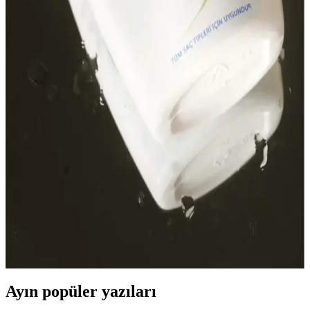
Şampuan ve Bakım Yöntemleri
2023'te saç dökülmesine karşı kullanılan şampuanlar ve bakım
teknikleri, saç sağlığını korumada önemli rol oynar. Düzenli bakım
ve doğru ürün seçimiyle saçlarınızı güçlendirin.
Tntnmom'un Biotin Şampuanı: Hamilelikte
Güvenle Kullanılabilen Saç Bakım Ürünü
Hamilelikte güvenle kullanabileceğiniz Tntnmom'un biotin
şampuanı, saç sağlığını destekler ve güçlendirir, saç dökülmesini
önler, doğal içeriklerle saç bakımını kolaylaştırır.
Paraben İçermeyen Şampuanlar ve Doğal Saç
Sağlığına Katkıları Hakkında Bilgiler
Paraben içermeyen şampuanlar, doğal içeriklerle saç ve saç derisini
koruyarak sağlıklı ve parlak saçlar sağlar. Doğal içeriklerin saç
sağlığına katkılarını öğrenin.
Ayın popüler yazıları