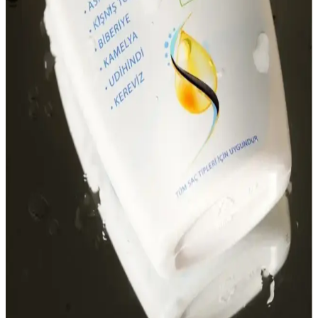
Düzenli temizlik önemlidir.
2023 Güncel Saç Dökülmesine Karşı Bakım
Yöntemleri ve Modern Çözümler
2023 yılında saç dökülmesine karşı kullanılan modern ve doğal
bakım yöntemleri, kişisel ihtiyaçlara uygun ürünler ve teknolojik
çözümlerle saç sağlığını destekler.
2023 Yılında Saç Dökülmesine Karşı Etkili
Şampuan ve Bakım Yöntemleri
2023'te saç dökülmesine karşı kullanılan şampuanlar ve bakım
teknikleri, saç sağlığını korumada önemli rol oynar. Düzenli bakım
ve doğru ürün seçimiyle saçlarınızı güçlendirin.
Tntnmom'un Biotin Şampuanı: Hamilelikte
Güvenle Kullanılabilen Saç Bakım Ürünü
Hamilelikte güvenle kullanabileceğiniz Tntnmom'un biotin
şampuanı, saç sağlığını destekler ve güçlendirir, saç dökülmesini
önler, doğal içeriklerle saç bakımını kolaylaştırır.