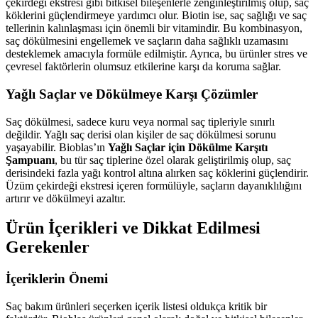
çekirdeği ekstresi gibi bitkisel bileşenlerle zenginleştirilmiş olup, saç
köklerini güçlendirmeye yardımcı olur. Biotin ise, saç sağlığı ve saç
tellerinin kalınlaşması için önemli bir vitamindir. Bu kombinasyon,
saç dökülmesini engellemek ve saçların daha sağlıklı uzamasını
desteklemek amacıyla formüle edilmiştir. Ayrıca, bu ürünler stres ve
çevresel faktörlerin olumsuz etkilerine karşı da koruma sağlar.
Yağlı Saçlar ve Dökülmeye Karşı Çözümler
Saç dökülmesi, sadece kuru veya normal saç tipleriyle sınırlı
değildir. Yağlı saç derisi olan kişiler de saç dökülmesi sorunu
yaşayabilir. Bioblas’ın
Yağlı Saçlar için Dökülme Karşıtı
Şampuanı
, bu tür saç tiplerine özel olarak geliştirilmiş olup, saç
derisindeki fazla yağı kontrol altına alırken saç köklerini güçlendirir.
Üzüm çekirdeği ekstresi içeren formülüyle, saçların dayanıklılığını
artırır ve dökülmeyi azaltır.
Ürün İçerikleri ve Dikkat Edilmesi
Gerekenler
İçeriklerin Önemi
Saç bakım ürünleri seçerken içerik listesi oldukça kritik bir